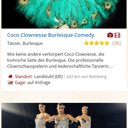
Diese
Di
Coco Clownesse Burlesque Comedy
Künst
Kü
(36)
5,0
Tänzer, Burlesque
stellt
ste
von
Wie keine andere verkörpert Coco Clownesse, die
Fotos
Vi
5
komische Seite des Burlesque. Die professionelle
bereit
ber
Sternen
Clownschauspielerin und leidenschaftliche Tänzerin ...
Standort:
Landstuhl
(DE)
-
243 km von Bamberg
Gage:
auf Anfrage