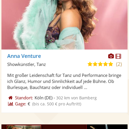
Diese
Di
Anna Venture
Künst
Kü
(2)
5,0
Showkünstler, Tanz
stellt
ste
von
Mit großer Leidenschaft für Tanz und Performance bringe
Fotos
Vi
5
ich Glanz, Humor und Sinnlichkeit auf jede Bühne. Ob
bereit
ber
Sternen
Burlesque, Bauchtanz oder individuell ...
Standort:
Köln
(DE)
-
302 km von Bamberg
Gage:
€
(bis ca. 500 € pro Auftritt)