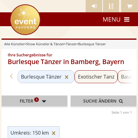
Künstler-
Künstler
Meine
eventpeppers
Login
A-
Künstle
MENU
Z
Alle Künstler
>
Show Künstler & Tänzer
>
Tänzer
>
Burlesque Tänzer
Ihre Suchergebnisse für
Burlesque Tänzer in Bamberg, Bayern
Zurück zu «Tänzer»
Kategorie «Burlesque Tänzer
Burlesque Tänzer
Exotischer Tanz
Baucht
1
FILTER
SUCHE ÄNDERN
Seite 1 von 1
Umkreis: 150 km zurücksetzen
Umkreis: 150 km