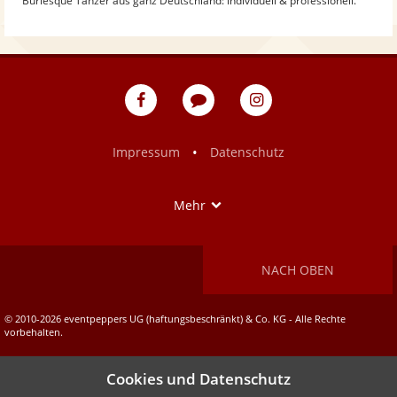
Burlesque Tänzer aus ganz Deutschland: individuell & professionell.
eventpeppers
Blog
eventpeppers
auf
auf
Facebook
Instagram
•
Impressum
Datenschutz
Show
Mehr
NACH OBEN
© 2010-2026 eventpeppers UG (haftungsbeschränkt) & Co. KG - Alle Rechte
vorbehalten.
Cookies und Datenschutz