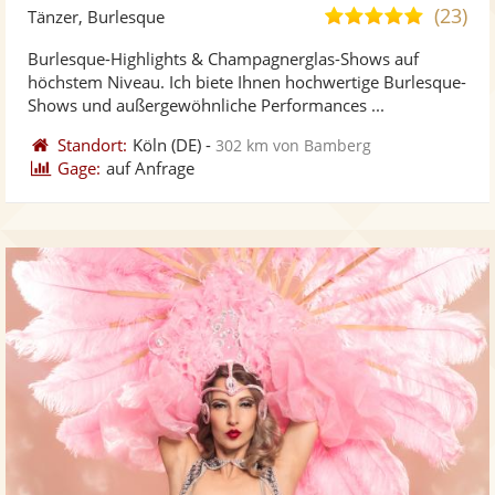
Künst
Kü
(23)
5,0
Tänzer, Burlesque
stellt
ste
von
Burlesque-Highlights & Champagnerglas-Shows auf
Fotos
Vi
5
höchstem Niveau. Ich biete Ihnen hochwertige Burlesque-
bereit
ber
Sternen
Shows und außergewöhnliche Performances ...
Standort:
Köln
(DE)
-
302 km von Bamberg
Gage:
auf Anfrage