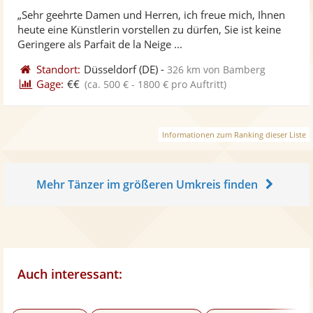
stellt
ste
von
„Sehr geehrte Damen und Herren, ich freue mich, Ihnen
Fotos
Vi
5
heute eine Künstlerin vorstellen zu dürfen, Sie ist keine
bereit
ber
Sternen
Geringere als Parfait de la Neige ...
Standort:
Düsseldorf
(DE)
-
326 km von Bamberg
Gage:
€€
(ca. 500 € - 1800 € pro Auftritt)
Informationen zum Ranking dieser Liste
Mehr Tänzer im größeren Umkreis finden
Auch interessant: