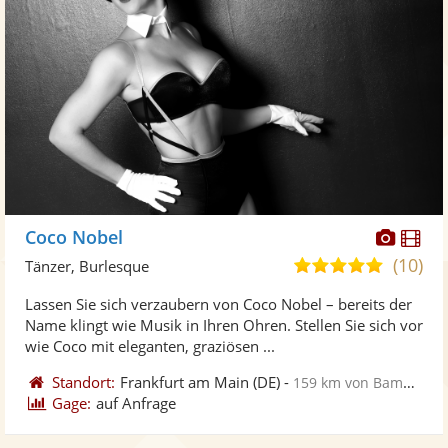
Diese
Di
Coco Nobel
Künst
Kü
(10)
5,0
Tänzer, Burlesque
stellt
ste
von
Lassen Sie sich verzaubern von Coco Nobel – bereits der
Fotos
Vi
5
Name klingt wie Musik in Ihren Ohren. Stellen Sie sich vor
bereit
ber
Sternen
wie Coco mit eleganten, graziösen ...
Standort:
Frankfurt am Main
(DE)
-
159 km von Bamberg
Gage:
auf Anfrage