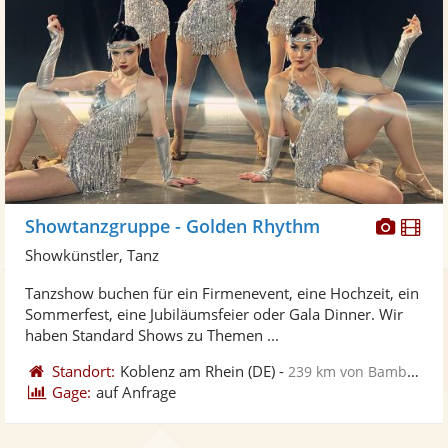
Diese
Di
Showtanzgruppe - Golden Rhythm
Künst
Kü
Showkünstler, Tanz
stellt
ste
Tanzshow buchen für ein Firmenevent, eine Hochzeit, ein
Fotos
Vi
Sommerfest, eine Jubiläumsfeier oder Gala Dinner. Wir
bereit
ber
haben Standard Shows zu Themen ...
Standort:
Koblenz am Rhein
(DE)
-
239 km von Bamberg
Gage:
auf Anfrage