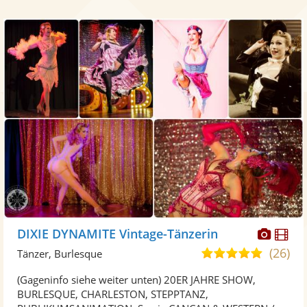
Diese
Di
DIXIE DYNAMITE Vintage-Tänzerin
Künst
Kü
(26)
5,0
Tänzer, Burlesque
stellt
ste
von
(Gageninfo siehe weiter unten) 20ER JAHRE SHOW,
Fotos
Vi
5
BURLESQUE, CHARLESTON, STEPPTANZ,
bereit
ber
Sternen