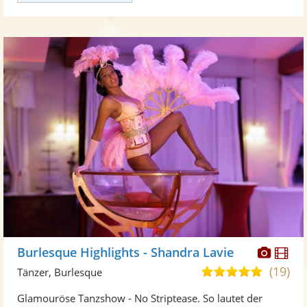
Diese
Di
Burlesque Highlights - Shandra Lavie
Künst
Kü
(19)
5,0
Tänzer, Burlesque
stellt
ste
von
Glamouröse Tanzshow - No Striptease. So lautet der
Fotos
Vi
5