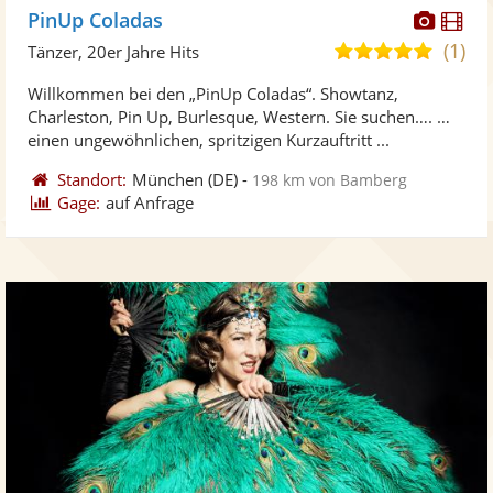
Diese
Di
PinUp Coladas
Künst
Kü
(1)
5,0
Tänzer, 20er Jahre Hits
stellt
ste
von
Willkommen bei den „PinUp Coladas“. Showtanz,
Fotos
Vi
5
Charleston, Pin Up, Burlesque, Western. Sie suchen…. …
bereit
ber
Sternen
einen ungewöhnlichen, spritzigen Kurzauftritt ...
Standort:
München
(DE)
-
198 km von Bamberg
Gage:
auf Anfrage