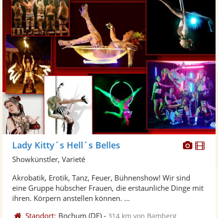
Diese
Di
Lady Kitty´s Hell´s Belles
Künst
Kü
Showkünstler, Varieté
stellt
ste
Akrobatik, Erotik, Tanz, Feuer, Bühnenshow! Wir sind
Fotos
Vi
eine Gruppe hübscher Frauen, die erstaunliche Dinge mit
bereit
ber
ihren. Körpern anstellen können. ...
Standort:
Bochum
(DE)
-
314 km von Bamberg