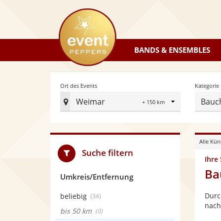
eventpeppers
BANDS & ENSEMBLES
Radius
Ort des Events
Kategorie
Weimar
Bauc
Ort
des
Events
Alle Kün
festlegen
Suche filtern
Ihre
Ba
Umkreis/Entfernung
Durc
beliebig
(34)
nach
bis 50 km
(0)