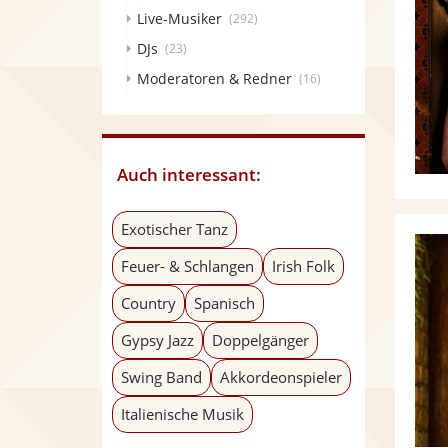
Live-Musiker
(292)
DJs
(23)
Moderatoren & Redner
(16)
Auch interessant:
Exotischer Tanz
Feuer- & Schlangen
Irish Folk
Country
Spanisch
Gypsy Jazz
Doppelgänger
Swing Band
Akkordeonspieler
Italienische Musik