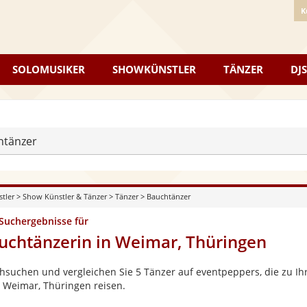
K
SOLOMUSIKER
SHOWKÜNSTLER
TÄNZER
DJS
htänzer
stler
>
Show Künstler & Tänzer
>
Tänzer
>
Bauchtänzer
 Suchergebnisse für
uchtänzerin in Weimar, Thüringen
hsuchen und vergleichen Sie 5 Tänzer auf eventpeppers, die zu Ihr
 Weimar, Thüringen reisen.