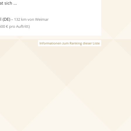
 sich ...
l
(DE)
-
132 km von Weimar
 500 € pro Auftritt)
Informationen zum Ranking dieser Liste