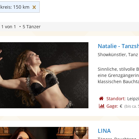
Umkreis: 150 km zurücksetzen
reis: 150 km
 1 von 1
5 Tänzer
Natalie - Tanz
Showkünstler, Tanz
Sinnliche, stilvoll
eine Grenzgängerin
klassischen Bauchta
Standort:
Leipz
Gage:
€
(bis ca.
LINA