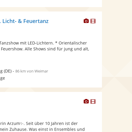
Dieser
Dieser
. Licht- & Feuertanz
Künstler
Künstler
stellt
stellt
Fotos
Videos
Tanzshow mit LED-Lichtern. * Orientalischer
bereit.
bereit.
 Feuershow. Alle Shows sind für jung und alt,
ig
(DE)
-
86 km von Weimar
age
Dieser
Dieser
Künstler
Künstler
stellt
stellt
Fotos
Videos
rin Arzum✨. Seit über 10 Jahren ist der
bereit.
bereit.
 mein Zuhause. Was einst in Ensembles und