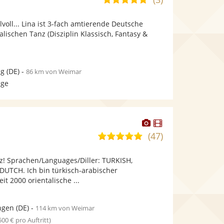
stellt
stellt
von
Fotos
Videos
tilvoll... Lina ist 3-fach amtierende Deutsche
5
bereit.
bereit.
alischen Tanz (Disziplin Klassisch, Fantasy &
Sternen
ig
(DE)
-
86 km von Weimar
age
Dieser
Dieser
Künstler
Künstler
(47)
5,0
stellt
stellt
von
Fotos
Videos
z! Sprachen/Languages/Diller: TURKISH,
5
bereit.
bereit.
UTCH. Ich bin türkisch-arabischer
Sternen
 2000 orientalische ...
ngen
(DE)
-
114 km von Weimar
 500 € pro Auftritt)