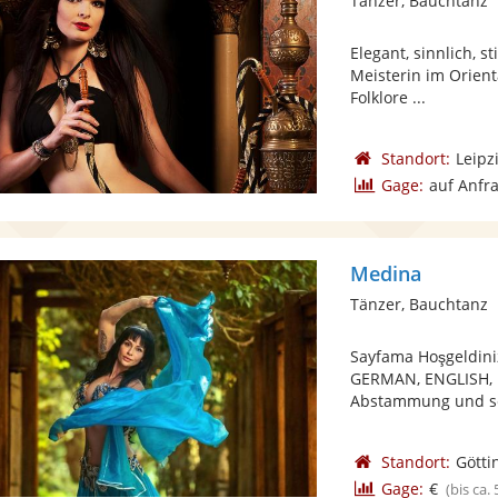
Tänzer, Bauchtanz
Elegant, sinnlich, s
Meisterin im Orient
Folklore ...
Standort:
Leipz
Gage:
auf Anfr
Medina
Tänzer, Bauchtanz
Sayfama Hoşgeldini
GERMAN, ENGLISH, D
Abstammung und seit
Standort:
Götti
Gage:
€
(bis ca.