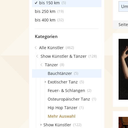
bis 150 km
(5)
Umk
bis 250 km
(19)
bis 400 km
(32)
Seite
Kategorien
Alle Künstler
(462)
Show Künstler & Tänzer
(128)
Tänzer
(8)
Bauchtänzer
(5)
Exotischer Tanz
(5)
Feuer- & Schlangen
(2)
Osteuropäischer Tanz
(1)
Hip Hop Tänzer
(1)
Mehr Auswahl
Show Künstler
(122)