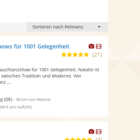
Dieser
Dieser
shows für 1001 Gelegenheit
Künstler
Künstler
(21)
5,0
stellt
stellt
von
Fotos
Videos
e Bauchtanzshow für 1001 Gelegenheit. Natalie ist
5
bereit.
bereit.
 zwischen Tradition und Moderne. Von
Sternen
nz ...
ig
(DE)
-
86 km von Weimar
 500 € pro Auftritt)
Dieser
Dieser
Künstler
Künstler
(3)
5,0