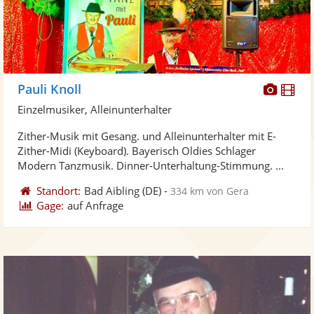
Diese
Di
Pauli Knoll
Künst
Kü
Einzelmusiker, Alleinunterhalter
stellt
ste
Zither-Musik mit Gesang. und Alleinunterhalter mit E-
Fotos
Vi
Zither-Midi (Keyboard). Bayerisch Oldies Schlager
bereit
ber
Modern Tanzmusik. Dinner-Unterhaltung-Stimmung. ...
Standort:
Bad Aibling
(DE)
-
334 km von Gera
Gage:
auf Anfrage