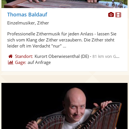
Diese
Di
Thomas Baldauf
Künst
Kü
Einzelmusiker, Zither
stellt
ste
Professionelle Zithermusik für jeden Anlass - lassen Sie
Fotos
Vi
sich vom Klang der Zither verzaubern. Die Zither steht
bereit
ber
leider oft im Verdacht "nur" ...
Standort:
Kurort Oberwiesenthal
(DE)
-
81 km von Gera
Gage:
auf Anfrage