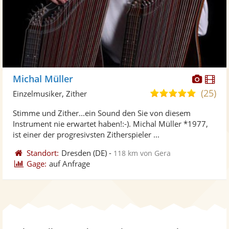
Diese
Di
Michal Müller
Künst
Kü
(25)
4,9
Einzelmusiker, Zither
stellt
ste
von
Stimme und Zither...ein Sound den Sie von diesem
Fotos
Vi
5
Instrument nie erwartet haben!:-). Michal Müller *1977,
bereit
ber
Sternen
ist einer der progresivsten Zitherspieler ...
Standort:
Dresden
(DE)
-
118 km von Gera
Gage:
auf Anfrage