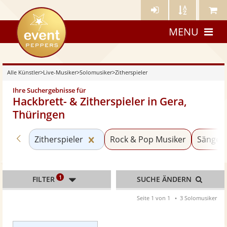
Künstler-
Künstler
Meine
eventpeppers
Login
A-
Künstle
MENU
Z
Alle Künstler
>
Live-Musiker
>
Solomusiker
>
Zitherspieler
Ihre Suchergebnisse für
Hackbrett- & Zitherspieler in Gera,
Thüringen
Zurück zu «Solomusiker»
Kategorie «Zitherspieler» zurücks
Zitherspieler
Rock & Pop Musiker
Sänger 
1
FILTER
SUCHE ÄNDERN
Seite 1 von 1
3 Solomusiker