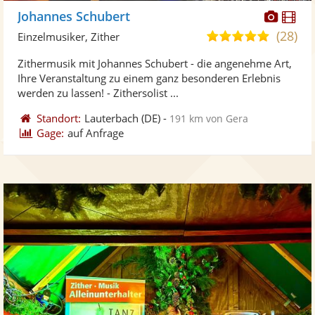
Diese
Di
Johannes Schubert
Künst
Kü
(28)
5,0
Einzelmusiker, Zither
stellt
ste
von
Zithermusik mit Johannes Schubert - die angenehme Art,
Fotos
Vi
5
Ihre Veranstaltung zu einem ganz besonderen Erlebnis
bereit
ber
Sternen
werden zu lassen! - Zithersolist ...
Standort:
Lauterbach
(DE)
-
191 km von Gera
Gage:
auf Anfrage