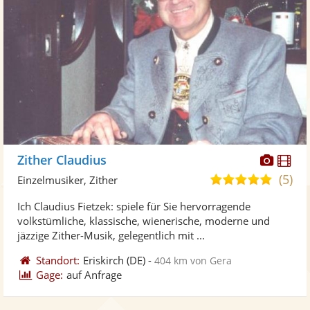
Diese
Di
Zither Claudius
Künst
Kü
(5)
4,9
Einzelmusiker, Zither
stellt
ste
von
Ich Claudius Fietzek: spiele für Sie hervorragende
Fotos
Vi
5
volkstümliche, klassische, wienerische, moderne und
bereit
ber
Sternen
jäzzige Zither-Musik, gelegentlich mit ...
Standort:
Eriskirch
(DE)
-
404 km von Gera
Gage:
auf Anfrage