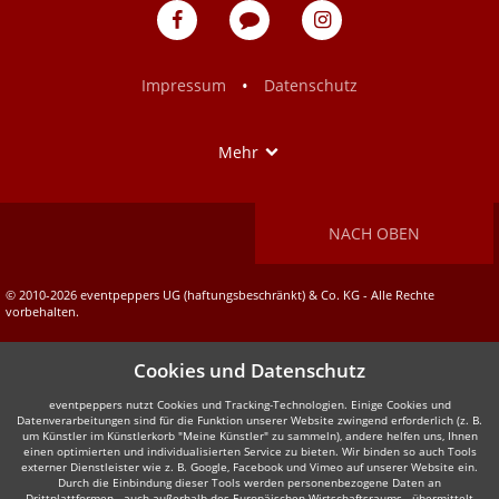
eventpeppers
Blog
eventpeppers
auf
auf
Facebook
Instagram
•
Impressum
Datenschutz
Show
Mehr
NACH OBEN
© 2010-2026 eventpeppers UG (haftungsbeschränkt) & Co. KG - Alle Rechte
vorbehalten.
Cookies und Datenschutz
eventpeppers nutzt Cookies und Tracking-Technologien. Einige Cookies und
Datenverarbeitungen sind für die Funktion unserer Website zwingend erforderlich (z. B.
um Künstler im Künstlerkorb "Meine Künstler" zu sammeln), andere helfen uns, Ihnen
einen optimierten und individualisierten Service zu bieten. Wir binden so auch Tools
externer Dienstleister wie z. B. Google, Facebook und Vimeo auf unserer Website ein.
Durch die Einbindung dieser Tools werden personenbezogene Daten an
Drittplattformen - auch außerhalb des Europäischen Wirtschaftsraums - übermittelt