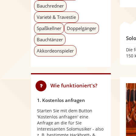
Bauchredner
Varieté & Travestie
Spaßkellner
Doppelgänger
Sol
Bauchtänzer
Die 
Akkordeonspieler
150 
Wie funktioniert's?
1. Kostenlos anfragen
Starten Sie mit dem Button
'Kostenlos anfragen' eine
Anfrage an die für Sie
interessanten Solomusiker - also
z. B. bestimmte Hackbrett- &