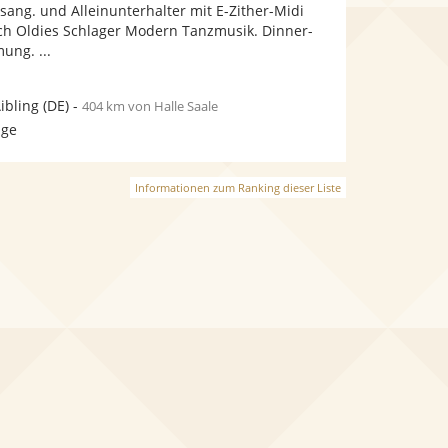
Fotos
Videos
sang. und Alleinunterhalter mit E-Zither-Midi
bereit.
bereit.
sch Oldies Schlager Modern Tanzmusik. Dinner-
ung. ...
ibling
(DE)
-
404 km von Halle Saale
age
Informationen zum Ranking dieser Liste