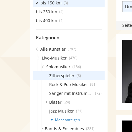
bis 150 km
(3)
Umk
bis 250 km
(4)
bis 400 km
(4)
Seite
Kategorien
Alle Künstler
(797)
Live-Musiker
(470)
Solomusiker
(184)
Zitherspieler
(3)
Rock & Pop Musiker
(91)
Sänger mit Instrument
(72)
Bläser
(24)
Jazz Musiker
(21)
Mehr anzeigen
Bands & Ensembles
(281)