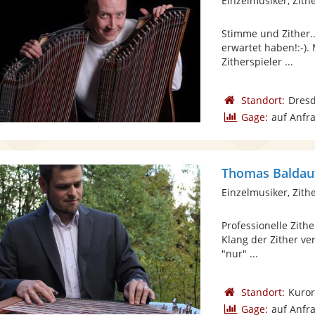
Einzelmusiker, Zith
Stimme und Zither.
erwartet haben!:-).
Zitherspieler ...
Standort:
Dres
Gage:
auf Anfr
Thomas Baldau
Einzelmusiker, Zith
Professionelle Zith
Klang der Zither ve
"nur" ...
Standort:
Kuror
Gage:
auf Anfr