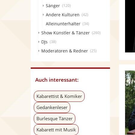
Sänger
(120)
Andere Kulturen
(42)
Alleinunterhalter
(34)
Show Künstler & Tänzer
(260)
DJs
(38)
Moderatoren & Redner
(25)
Auch interessant:
Kabarettist & Komiker
Gedankenleser
Burlesque Tänzer
Kabarett mit Musik