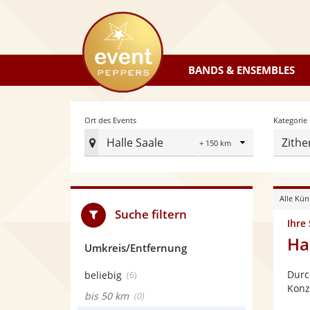
eventpeppers
BANDS & ENSEMBLES
Radius
Ort des Events
Kategorie
Halle Saale
Zithe
Ort
des
Events
Alle Kün
festlegen
Suche filtern
Ihre
Ha
Umkreis/Entfernung
Durc
beliebig
(6)
Konz
bis 50 km
(0)