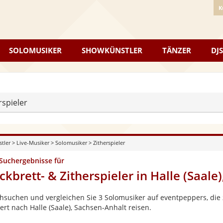
K
SOLOMUSIKER
SHOWKÜNSTLER
TÄNZER
DJS
rspieler
stler
>
Live-Musiker
>
Solomusiker
>
Zitherspieler
 Suchergebnisse für
ckbrett- & Zitherspieler in Halle (Saale
hsuchen und vergleichen Sie 3 Solomusiker auf eventpeppers, die 
ert nach Halle (Saale), Sachsen-Anhalt reisen.