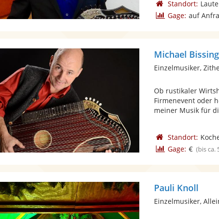
Standort:
Laute
Gage:
auf Anfr
Michael Bissin
Einzelmusiker, Zith
Ob rustikaler Wirts
Firmenevent oder h
meiner Musik für die
Standort:
Koche
Gage:
€
(bis ca.
Pauli Knoll
Einzelmusiker, Alle