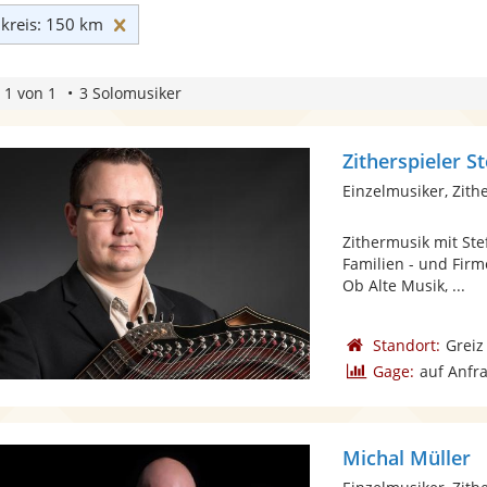
Umkreis: 150 km zurücksetzen
reis: 150 km
 1 von 1
3 Solomusiker
Zitherspieler S
Einzelmusiker, Zith
Zithermusik mit Ste
Familien - und Firm
Ob Alte Musik, ...
Standort:
Greiz
Gage:
auf Anfr
Michal Müller