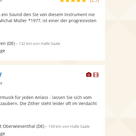
er
stellt
stellt
von
Fotos
Videos
..ein Sound den Sie von diesem Instrument nie
5
bereit.
bereit.
 Michal Müller *1977, ist einer der progresivsten
Sternen
den
(DE)
-
132 km von Halle Saale
age
Dieser
Dieser
f
Künstler
Künstler
er
stellt
stellt
Fotos
Videos
ermusik für jeden Anlass - lassen Sie sich vom
bereit.
bereit.
rzaubern. Die Zither steht leider oft im Verdacht
t Oberwiesenthal
(DE)
-
139 km von Halle Saale
age