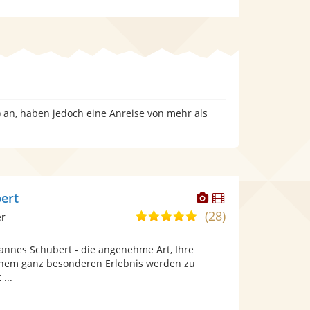
e) an, haben jedoch eine Anreise von mehr als
Dieser
Dieser
ert
Künstler
Künstler
(28)
5,0
er
stellt
stellt
von
Fotos
Videos
hannes Schubert - die angenehme Art, Ihre
5
bereit.
bereit.
inem ganz besonderen Erlebnis werden zu
Sternen
 ...