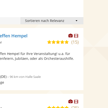
Dieser
Dieser
teffen Hempel
Künstler
Künstler
(15)
5,0
er
stellt
stellt
von
Fotos
Videos
ffen Hempel für Ihre Veranstaltung! u.a. für
5
bereit.
bereit.
enfeiern, Jubiläen, oder als Orchesteraushilfe.
Sternen
(DE)
-
96 km von Halle Saale
age
Dieser
Dieser
Künstler
Künstler
(25)
4,9