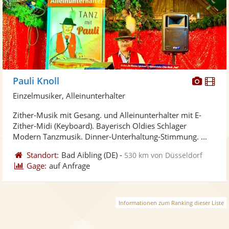
Diese
Di
Pauli Knoll
Künst
Kü
Einzelmusiker, Alleinunterhalter
stellt
ste
Zither-Musik mit Gesang. und Alleinunterhalter mit E-
Fotos
Vi
Zither-Midi (Keyboard). Bayerisch Oldies Schlager
bereit
ber
Modern Tanzmusik. Dinner-Unterhaltung-Stimmung. ...
Standort:
Bad Aibling
(DE)
-
530 km von Düsseldorf
Gage:
auf Anfrage
Informationen zum Ranking dieser Liste