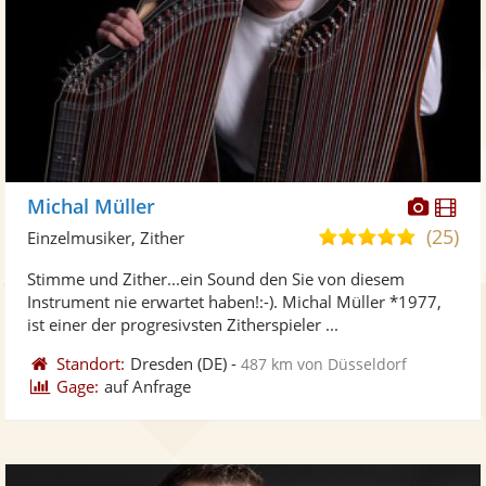
Diese
Di
Michal Müller
Künst
Kü
(25)
4,9
Einzelmusiker, Zither
stellt
ste
von
Stimme und Zither...ein Sound den Sie von diesem
Fotos
Vi
5
Instrument nie erwartet haben!:-). Michal Müller *1977,
bereit
ber
Sternen
ist einer der progresivsten Zitherspieler ...
Standort:
Dresden
(DE)
-
487 km von Düsseldorf
Gage:
auf Anfrage