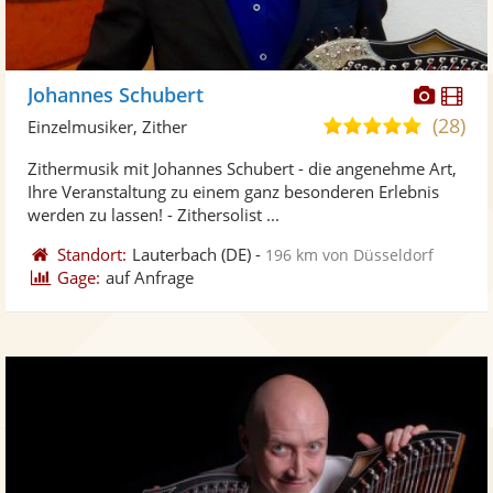
Diese
Di
Johannes Schubert
Künst
Kü
(28)
5,0
Einzelmusiker, Zither
stellt
ste
von
Zithermusik mit Johannes Schubert - die angenehme Art,
Fotos
Vi
5
Ihre Veranstaltung zu einem ganz besonderen Erlebnis
bereit
ber
Sternen
werden zu lassen! - Zithersolist ...
Standort:
Lauterbach
(DE)
-
196 km von Düsseldorf
Gage:
auf Anfrage