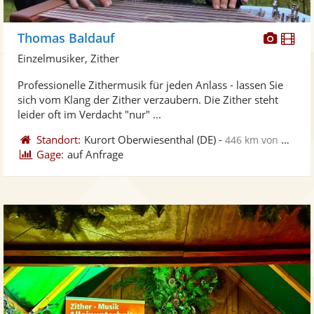
Diese
Di
Thomas Baldauf
Künst
Kü
Einzelmusiker, Zither
stellt
ste
Professionelle Zithermusik für jeden Anlass - lassen Sie
Fotos
Vi
sich vom Klang der Zither verzaubern. Die Zither steht
bereit
ber
leider oft im Verdacht "nur" ...
Standort:
Kurort Oberwiesenthal
(DE)
-
446 km von Düsseldorf
Gage:
auf Anfrage