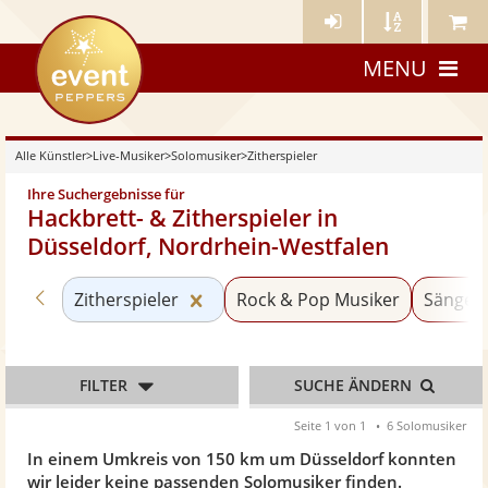
Künstler-
Künstler
Meine
eventpeppers
Login
A-
Künstle
MENU
Z
Alle Künstler
>
Live-Musiker
>
Solomusiker
>
Zitherspieler
Ihre Suchergebnisse für
Hackbrett- & Zitherspieler in
Düsseldorf, Nordrhein-Westfalen
Zurück zu «Solomusiker»
Kategorie «Zitherspieler» zurücks
Zitherspieler
Rock & Pop Musiker
Sänger 
FILTER
SUCHE ÄNDERN
Seite 1 von 1
6 Solomusiker
In einem Umkreis von 150 km um Düsseldorf konnten
wir leider keine passenden Solomusiker finden.