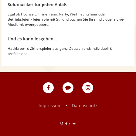
Solomusiker für jeden Anlaß
Egal ob Hochzeit, Firmenfeier, Party, Weihnachtsfeier oder
Betriebsfeier - feiern Sie mit Stil und buchen Sie Ihre individuelle Live-
Musik mit eventpeppers.
Und es kann losgehen...
Hackbrett- & Zitherspieler aus ganz Deutschland: individuell &
professionell.
eventpeppers
Blog
eventpeppers
auf
auf
Facebook
Instagram
•
Impressum
Datenschutz
Show
Mehr