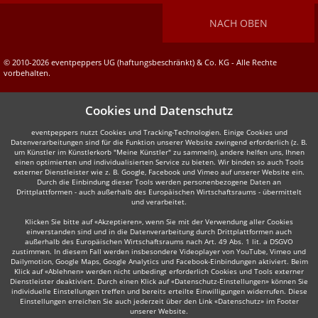
NACH OBEN
© 2010-2026 eventpeppers UG (haftungsbeschränkt) & Co. KG - Alle Rechte
vorbehalten.
Cookies und Datenschutz
eventpeppers nutzt Cookies und Tracking-Technologien. Einige Cookies und
Datenverarbeitungen sind für die Funktion unserer Website zwingend erforderlich (z. B.
um Künstler im Künstlerkorb "Meine Künstler" zu sammeln), andere helfen uns, Ihnen
einen optimierten und individualisierten Service zu bieten. Wir binden so auch Tools
externer Dienstleister wie z. B. Google, Facebook und Vimeo auf unserer Website ein.
Durch die Einbindung dieser Tools werden personenbezogene Daten an
Drittplattformen - auch außerhalb des Europäischen Wirtschaftsraums - übermittelt
und verarbeitet.
Klicken Sie bitte auf «Akzeptieren», wenn Sie mit der Verwendung aller Cookies
einverstanden sind und in die Datenverarbeitung durch Drittplattformen auch
außerhalb des Europäischen Wirtschaftsraums nach Art. 49 Abs. 1 lit. a DSGVO
zustimmen. In diesem Fall werden insbesondere Videoplayer von YouTube, Vimeo und
Dailymotion, Google Maps, Google Analytics und Facebook-Einbindungen aktiviert. Beim
Klick auf «Ablehnen» werden nicht unbedingt erforderlich Cookies und Tools externer
Dienstleister deaktiviert. Durch einen Klick auf «Datenschutz-Einstellungen» können Sie
individuelle Einstellungen treffen und bereits erteilte Einwilligungen widerrufen. Diese
Einstellungen erreichen Sie auch jederzeit über den Link «Datenschutz» im Footer
unserer Website.