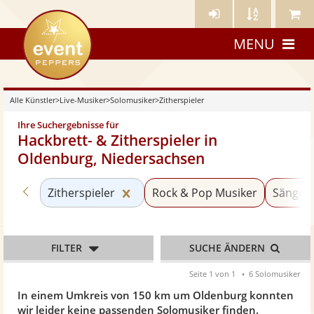
Künstler-
Künstler
Meine
eventpeppers
Login
A-
Künstle
MENU
Z
Alle Künstler
>
Live-Musiker
>
Solomusiker
>
Zitherspieler
Ihre Suchergebnisse für
Hackbrett- & Zitherspieler in
Oldenburg, Niedersachsen
Zurück zu «Solomusiker»
Kategorie «Zitherspieler» zurücks
Zitherspieler
Rock & Pop Musiker
Sänger 
FILTER
SUCHE ÄNDERN
Seite 1 von 1
6 Solomusiker
In einem Umkreis von 150 km um Oldenburg konnten
wir leider keine passenden Solomusiker finden.