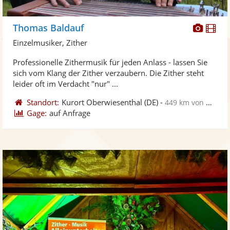
Diese
Di
Thomas Baldauf
Künst
Kü
Einzelmusiker, Zither
stellt
ste
Professionelle Zithermusik für jeden Anlass - lassen Sie
Fotos
Vi
sich vom Klang der Zither verzaubern. Die Zither steht
bereit
ber
leider oft im Verdacht "nur" ...
Standort:
Kurort Oberwiesenthal
(DE)
-
449 km von Oldenburg Oldb
Gage:
auf Anfrage