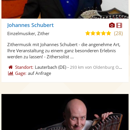
Diese
Di
Johannes Schubert
Künst
Kü
(28)
5,0
Einzelmusiker, Zither
stellt
ste
von
Zithermusik mit Johannes Schubert - die angenehme Art,
Fotos
Vi
5
Ihre Veranstaltung zu einem ganz besonderen Erlebnis
bereit
ber
Sternen
werden zu lassen! - Zithersolist ...
Standort:
Lauterbach
(DE)
-
293 km von Oldenburg Oldb
Gage:
auf Anfrage