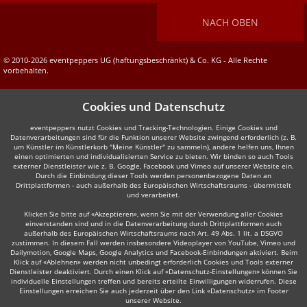
NACH OBEN
© 2010-2026 eventpeppers UG (haftungsbeschränkt) & Co. KG - Alle Rechte
vorbehalten.
Cookies und Datenschutz
eventpeppers nutzt Cookies und Tracking-Technologien. Einige Cookies und
Datenverarbeitungen sind für die Funktion unserer Website zwingend erforderlich (z. B.
um Künstler im Künstlerkorb "Meine Künstler" zu sammeln), andere helfen uns, Ihnen
einen optimierten und individualisierten Service zu bieten. Wir binden so auch Tools
externer Dienstleister wie z. B. Google, Facebook und Vimeo auf unserer Website ein.
Durch die Einbindung dieser Tools werden personenbezogene Daten an
Drittplattformen - auch außerhalb des Europäischen Wirtschaftsraums - übermittelt
und verarbeitet.
Klicken Sie bitte auf «Akzeptieren», wenn Sie mit der Verwendung aller Cookies
einverstanden sind und in die Datenverarbeitung durch Drittplattformen auch
außerhalb des Europäischen Wirtschaftsraums nach Art. 49 Abs. 1 lit. a DSGVO
zustimmen. In diesem Fall werden insbesondere Videoplayer von YouTube, Vimeo und
Dailymotion, Google Maps, Google Analytics und Facebook-Einbindungen aktiviert. Beim
Klick auf «Ablehnen» werden nicht unbedingt erforderlich Cookies und Tools externer
Dienstleister deaktiviert. Durch einen Klick auf «Datenschutz-Einstellungen» können Sie
individuelle Einstellungen treffen und bereits erteilte Einwilligungen widerrufen. Diese
Einstellungen erreichen Sie auch jederzeit über den Link «Datenschutz» im Footer
unserer Website.