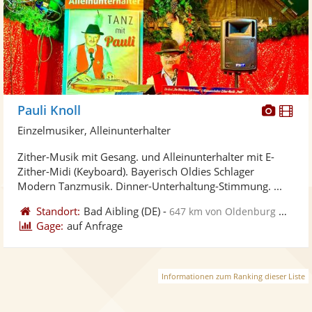
Diese
Di
Pauli Knoll
Künst
Kü
Einzelmusiker, Alleinunterhalter
stellt
ste
Zither-Musik mit Gesang. und Alleinunterhalter mit E-
Fotos
Vi
Zither-Midi (Keyboard). Bayerisch Oldies Schlager
bereit
ber
Modern Tanzmusik. Dinner-Unterhaltung-Stimmung. ...
Standort:
Bad Aibling
(DE)
-
647 km von Oldenburg Oldb
Gage:
auf Anfrage
Informationen zum Ranking dieser Liste