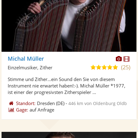
Diese
Di
Michal Müller
Künst
Kü
(25)
4,9
Einzelmusiker, Zither
stellt
ste
von
Stimme und Zither...ein Sound den Sie von diesem
Fotos
Vi
5
Instrument nie erwartet haben!:-). Michal Müller *1977,
bereit
ber
Sternen
ist einer der progresivsten Zitherspieler ...
Standort:
Dresden
(DE)
-
446 km von Oldenburg Oldb
Gage:
auf Anfrage