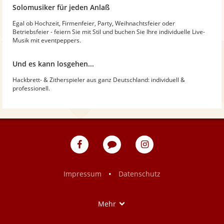
Solomusiker für jeden Anlaß
Egal ob Hochzeit, Firmenfeier, Party, Weihnachtsfeier oder
Betriebsfeier - feiern Sie mit Stil und buchen Sie Ihre individuelle Live-
Musik mit eventpeppers.
Und es kann losgehen...
Hackbrett- & Zitherspieler aus ganz Deutschland: individuell &
professionell.
eventpeppers
Blog
eventpeppers
auf
auf
Facebook
Instagram
•
Impressum
Datenschutz
Show
Mehr