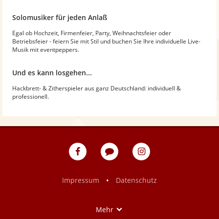
Solomusiker für jeden Anlaß
Egal ob Hochzeit, Firmenfeier, Party, Weihnachtsfeier oder
Betriebsfeier - feiern Sie mit Stil und buchen Sie Ihre individuelle Live-
Musik mit eventpeppers.
Und es kann losgehen...
Hackbrett- & Zitherspieler aus ganz Deutschland: individuell &
professionell.
eventpeppers
Blog
eventpeppers
auf
auf
Facebook
Instagram
•
Impressum
Datenschutz
Show
Mehr