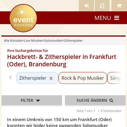
Künstler-
Künstler
Meine
eventpeppers
Login
A-
Künstle
MENU
Z
Alle Künstler
>
Live-Musiker
>
Solomusiker
>
Zitherspieler
Ihre Suchergebnisse für
Hackbrett- & Zitherspieler in Frankfurt
(Oder), Brandenburg
Zurück zu «Solomusiker»
Kategorie «Zitherspieler» zurücks
Zitherspieler
Rock & Pop Musiker
Sänger 
FILTER
SUCHE ÄNDERN
Seite 1 von 1
6 Solomusiker
In einem Umkreis von 150 km um Frankfurt (Oder)
konnten wir leider keine passenden Solomusiker