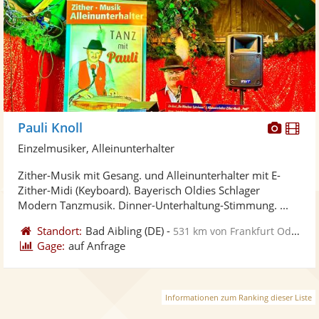
Diese
Di
Pauli Knoll
Künst
Kü
Einzelmusiker, Alleinunterhalter
stellt
ste
Zither-Musik mit Gesang. und Alleinunterhalter mit E-
Fotos
Vi
Zither-Midi (Keyboard). Bayerisch Oldies Schlager
bereit
ber
Modern Tanzmusik. Dinner-Unterhaltung-Stimmung. ...
Standort:
Bad Aibling
(DE)
-
531 km von Frankfurt Oder
Gage:
auf Anfrage
Informationen zum Ranking dieser Liste