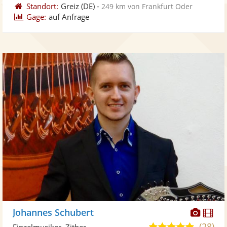
Standort:
Greiz
(DE)
-
249 km von Frankfurt Oder
Gage:
auf Anfrage
Diese
Di
Johannes Schubert
Künst
Kü
(28)
5,0
Einzelmusiker, Zither