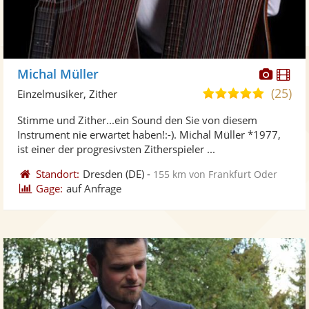
Diese
Di
Michal Müller
Künst
Kü
(25)
4,9
Einzelmusiker, Zither
stellt
ste
von
Stimme und Zither...ein Sound den Sie von diesem
Fotos
Vi
5
Instrument nie erwartet haben!:-). Michal Müller *1977,
bereit
ber
Sternen
ist einer der progresivsten Zitherspieler ...
Standort:
Dresden
(DE)
-
155 km von Frankfurt Oder
Gage:
auf Anfrage