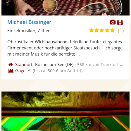
Diese
Di
Michael Bissinger
Künst
Kü
(1)
5,0
Einzelmusiker, Zither
stellt
ste
von
Ob rustikaler Wirtshausabend, feierliche Taufe, elegantes
Fotos
Vi
5
Firmenevent oder hochkarätiger Staatsbesuch – ich sorge
bereit
ber
Sternen
mit meiner Musik für die perfekte ...
Standort:
Kochel am See
(DE)
-
568 km von Frankfurt Oder
Gage:
€
(bis ca. 500 € pro Auftritt)