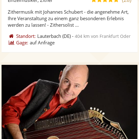
stellt
ste
von
Zithermusik mit Johannes Schubert - die angenehme Art,
Fotos
Vi
5
Ihre Veranstaltung zu einem ganz besonderen Erlebnis
bereit
ber
Sternen
werden zu lassen! - Zithersolist ...
Standort:
Lauterbach
(DE)
-
404 km von Frankfurt Oder
Gage:
auf Anfrage