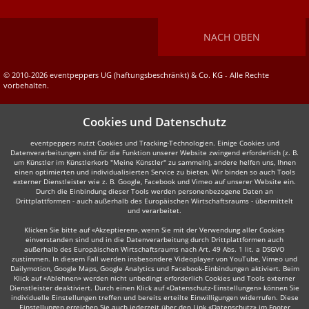
NACH OBEN
© 2010-2026 eventpeppers UG (haftungsbeschränkt) & Co. KG - Alle Rechte
vorbehalten.
Cookies und Datenschutz
eventpeppers nutzt Cookies und Tracking-Technologien. Einige Cookies und
Datenverarbeitungen sind für die Funktion unserer Website zwingend erforderlich (z. B.
um Künstler im Künstlerkorb "Meine Künstler" zu sammeln), andere helfen uns, Ihnen
einen optimierten und individualisierten Service zu bieten. Wir binden so auch Tools
externer Dienstleister wie z. B. Google, Facebook und Vimeo auf unserer Website ein.
Durch die Einbindung dieser Tools werden personenbezogene Daten an
Drittplattformen - auch außerhalb des Europäischen Wirtschaftsraums - übermittelt
und verarbeitet.
Klicken Sie bitte auf «Akzeptieren», wenn Sie mit der Verwendung aller Cookies
einverstanden sind und in die Datenverarbeitung durch Drittplattformen auch
außerhalb des Europäischen Wirtschaftsraums nach Art. 49 Abs. 1 lit. a DSGVO
zustimmen. In diesem Fall werden insbesondere Videoplayer von YouTube, Vimeo und
Dailymotion, Google Maps, Google Analytics und Facebook-Einbindungen aktiviert. Beim
Klick auf «Ablehnen» werden nicht unbedingt erforderlich Cookies und Tools externer
Dienstleister deaktiviert. Durch einen Klick auf «Datenschutz-Einstellungen» können Sie
individuelle Einstellungen treffen und bereits erteilte Einwilligungen widerrufen. Diese
Einstellungen erreichen Sie auch jederzeit über den Link «Datenschutz» im Footer