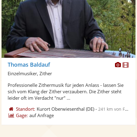
Diese
Di
Thomas Baldauf
Künst
Kü
Einzelmusiker, Zither
stellt
ste
Professionelle Zithermusik für jeden Anlass - lassen Sie
Fotos
Vi
sich vom Klang der Zither verzaubern. Die Zither steht
bereit
ber
leider oft im Verdacht "nur" ...
Standort:
Kurort Oberwiesenthal
(DE)
-
241 km von Frankfurt Oder
Gage:
auf Anfrage