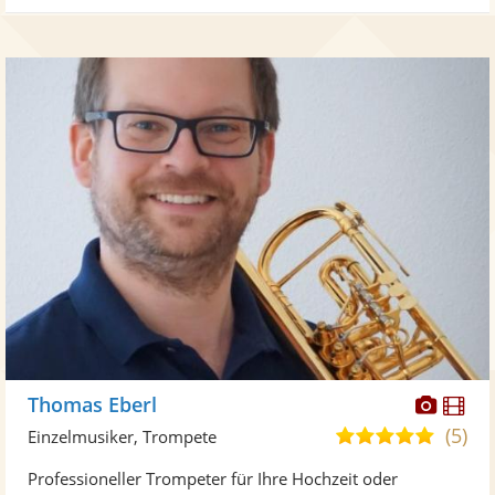
Diese
Di
Thomas Eberl
Künst
Kü
(5)
5,0
Einzelmusiker, Trompete
stellt
ste
von
Professioneller Trompeter für Ihre Hochzeit oder
Fotos
Vi
5