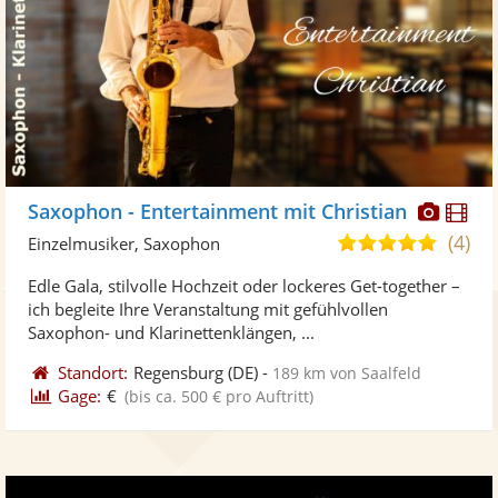
Diese
Di
Saxophon - Entertainment mit Christian
Künst
Kü
(4)
5,0
Einzelmusiker, Saxophon
stellt
ste
von
Edle Gala, stilvolle Hochzeit oder lockeres Get-together –
Fotos
Vi
5
ich begleite Ihre Veranstaltung mit gefühlvollen
bereit
ber
Sternen
Saxophon- und Klarinettenklängen, ...
Standort:
Regensburg
(DE)
-
189 km von Saalfeld
Gage:
€
(bis ca. 500 € pro Auftritt)