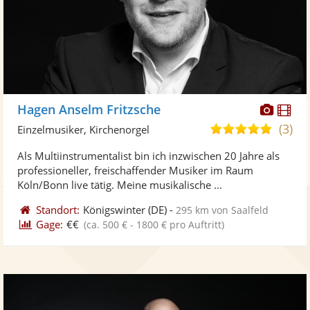
Diese
Di
Hagen Anselm Fritzsche
Künst
Kü
(3)
5,0
Einzelmusiker, Kirchenorgel
stellt
ste
von
Als Multiinstrumentalist bin ich inzwischen 20 Jahre als
Fotos
Vi
5
professioneller, freischaffender Musiker im Raum
bereit
ber
Sternen
Köln/Bonn live tätig. Meine musikalische ...
Standort:
Königswinter
(DE)
-
295 km von Saalfeld
Gage:
€€
(ca. 500 € - 1800 € pro Auftritt)