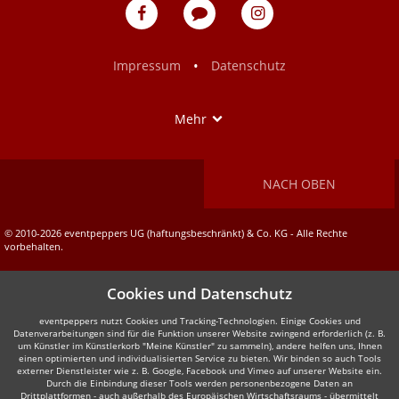
eventpeppers
Blog
eventpeppers
auf
auf
Facebook
Instagram
•
Impressum
Datenschutz
Show
Mehr
NACH OBEN
© 2010-2026 eventpeppers UG (haftungsbeschränkt) & Co. KG - Alle Rechte
vorbehalten.
Cookies und Datenschutz
eventpeppers nutzt Cookies und Tracking-Technologien. Einige Cookies und
Datenverarbeitungen sind für die Funktion unserer Website zwingend erforderlich (z. B.
um Künstler im Künstlerkorb "Meine Künstler" zu sammeln), andere helfen uns, Ihnen
einen optimierten und individualisierten Service zu bieten. Wir binden so auch Tools
externer Dienstleister wie z. B. Google, Facebook und Vimeo auf unserer Website ein.
Durch die Einbindung dieser Tools werden personenbezogene Daten an
Drittplattformen - auch außerhalb des Europäischen Wirtschaftsraums - übermittelt