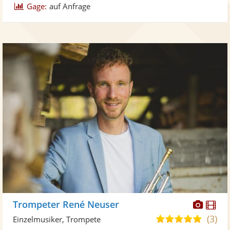
Gage:
auf Anfrage
Diese
Di
Trompeter René Neuser
Künst
Kü
(3)
5,0
Einzelmusiker, Trompete
stellt
ste