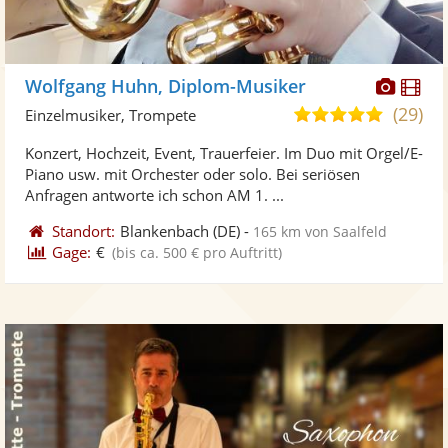
Diese
Di
Wolfgang Huhn, Diplom-Musiker
Künst
Kü
(29)
5,0
Einzelmusiker, Trompete
stellt
ste
von
Konzert, Hochzeit, Event, Trauerfeier. Im Duo mit Orgel/E-
Fotos
Vi
5
Piano usw. mit Orchester oder solo. Bei seriösen
bereit
ber
Sternen
Anfragen antworte ich schon AM 1. ...
Standort:
Blankenbach
(DE)
-
165 km von Saalfeld
Gage:
€
(bis ca. 500 € pro Auftritt)