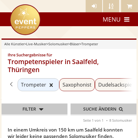
Künstler-
Künstler
Meine
eventpeppers
Login
A-
Künstle
MENU
Z
Alle Künstler
>
Live-Musiker
>
Solomusiker
>
Bläser
>
Trompeter
Ihre Suchergebnisse für
Trompetenspieler in Saalfeld,
Thüringen
Zurück zu «Bläser»
Kategorie «Trompeter» zurücksetz
Trompeter
Saxophonist
Dudelsackspiele
FILTER
SUCHE ÄNDERN
Seite 1 von 1
8 Solomusiker
In einem Umkreis von 150 km um Saalfeld konnten
wir leider keine passenden Solomusiker finden.