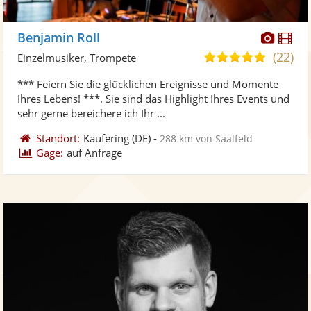
Diese
Di
Benjamin Roll
Künst
Kü
(22)
5,0
Einzelmusiker, Trompete
stellt
ste
von
*** Feiern Sie die glücklichen Ereignisse und Momente
Fotos
Vi
5
Ihres Lebens! ***. Sie sind das Highlight Ihres Events und
bereit
ber
Sternen
sehr gerne bereichere ich Ihr ...
Standort:
Kaufering
(DE)
-
288 km von Saalfeld
Gage:
auf Anfrage