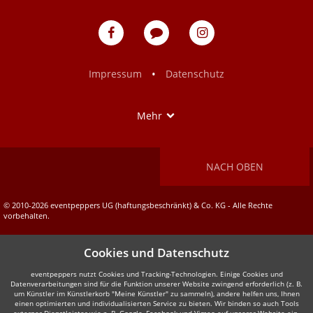
eventpeppers
Blog
eventpeppers
auf
auf
Facebook
Instagram
•
Impressum
Datenschutz
Show
Mehr
NACH OBEN
© 2010-2026 eventpeppers UG (haftungsbeschränkt) & Co. KG - Alle Rechte
vorbehalten.
Cookies und Datenschutz
eventpeppers nutzt Cookies und Tracking-Technologien. Einige Cookies und
Datenverarbeitungen sind für die Funktion unserer Website zwingend erforderlich (z. B.
um Künstler im Künstlerkorb "Meine Künstler" zu sammeln), andere helfen uns, Ihnen
einen optimierten und individualisierten Service zu bieten. Wir binden so auch Tools