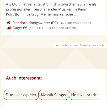
von
Als Multiinstrumentalist bin ich inzwischen 20 Jahre als
Fotos
Vi
5
professioneller, freischaffender Musiker im Raum
bereit
ber
Sternen
Köln/Bonn live tätig. Meine musikalische ...
Standort:
Königswinter
(DE)
-
427 km von Lübeck
Gage:
€€
(ca. 500 € - 1800 € pro Auftritt)
Informationen zum Ranking dieser Liste
Auch interessant:
Dudelsackspieler
Klassik-Sänger
Hochzeitsredner