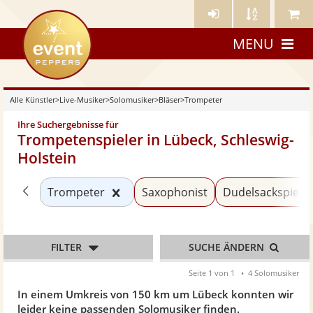
Künstler-
Künstler
Meine
eventpeppers
Login
A-
Künstle
MENU
Z
Alle Künstler
>
Live-Musiker
>
Solomusiker
>
Bläser
>
Trompeter
Ihre Suchergebnisse für
Trompetenspieler in Lübeck, Schleswig-
Holstein
Zurück zu «Bläser»
Kategorie «Trompeter» zurücksetz
Trompeter
Saxophonist
Dudelsackspiele
FILTER
SUCHE ÄNDERN
Seite 1 von 1
4 Solomusiker
In einem Umkreis von 150 km um Lübeck konnten wir
leider keine passenden Solomusiker finden.