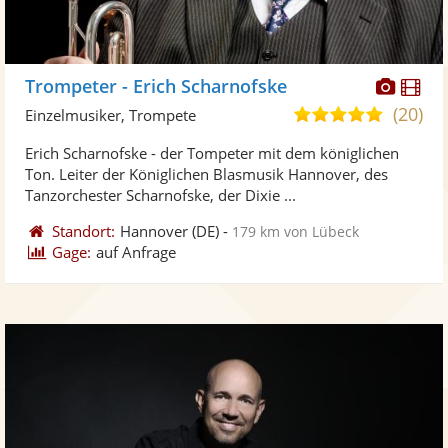
Diese
Di
Trompeter - Erich Scharnofske
Künst
Kü
(20)
5,0
Einzelmusiker, Trompete
stellt
ste
von
Erich Scharnofske - der Tompeter mit dem königlichen
Fotos
Vi
5
Ton. Leiter der Königlichen Blasmusik Hannover, des
bereit
ber
Sternen
Tanzorchester Scharnofske, der Dixie ...
Standort:
Hannover
(DE)
-
179 km von Lübeck
Gage:
auf Anfrage