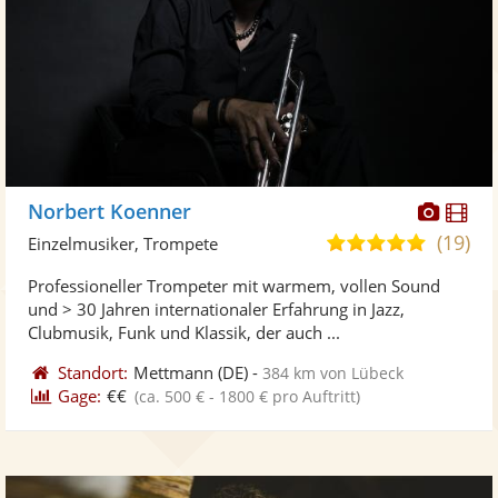
Diese
Di
Norbert Koenner
Künst
Kü
(19)
5,0
Einzelmusiker, Trompete
stellt
ste
von
Professioneller Trompeter mit warmem, vollen Sound
Fotos
Vi
5
und > 30 Jahren internationaler Erfahrung in Jazz,
bereit
ber
Sternen
Clubmusik, Funk und Klassik, der auch ...
Standort:
Mettmann
(DE)
-
384 km von Lübeck
Gage:
€€
(ca. 500 € - 1800 € pro Auftritt)