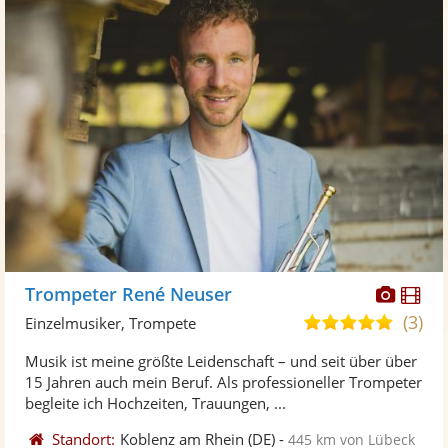
Diese
Di
Trompeter René Neuser
Künst
Kü
(3)
5,0
Einzelmusiker, Trompete
stellt
ste
von
Musik ist meine größte Leidenschaft – und seit über über
Fotos
Vi
5
15 Jahren auch mein Beruf. Als professioneller Trompeter
bereit
ber
Sternen
begleite ich Hochzeiten, Trauungen, ...
Standort:
Koblenz am Rhein
(DE)
-
445 km von Lübeck