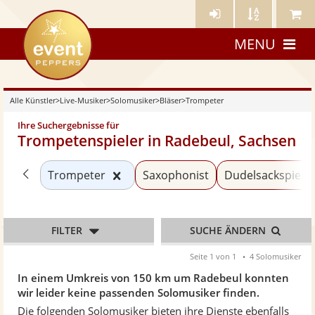
Künstler-
Künstler
Meine
eventpeppers
Login
A-
Künstle
MENU
Z
Alle Künstler
>
Live-Musiker
>
Solomusiker
>
Bläser
>
Trompeter
Ihre Suchergebnisse für
Trompetenspieler in Radebeul, Sachsen
Zurück zu «Bläser»
Kategorie «Trompeter» zurücksetz
Trompeter
Saxophonist
Dudelsackspiele
FILTER
SUCHE ÄNDERN
Seite 1 von 1
4 Solomusiker
In einem Umkreis von 150 km um Radebeul konnten
wir leider keine passenden Solomusiker finden.
Die folgenden Solomusiker bieten ihre Dienste ebenfalls