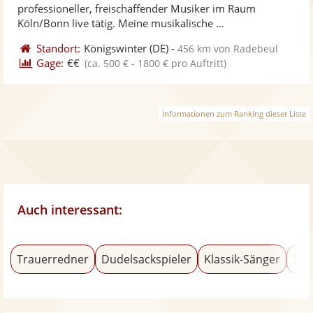
5
professioneller, freischaffender Musiker im Raum
bereit
ber
Sternen
Köln/Bonn live tätig. Meine musikalische ...
Standort:
Königswinter
(DE)
-
456 km von Radebeul
Gage:
€€
(ca. 500 € - 1800 € pro Auftritt)
Informationen zum Ranking dieser Liste
Auch interessant:
Trauerredner
Dudelsackspieler
Klassik-Sänger
Sal