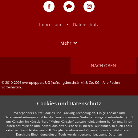
eventpeppers
Blog
eventpeppers
auf
auf
Facebook
Instagram
•
Impressum
Datenschutz
Show
Mehr
NACH OBEN
© 2010-2026 eventpeppers UG (haftungsbeschränkt) & Co. KG - Alle Rechte
vorbehalten.
Cookies und Datenschutz
eventpeppers nutzt Cookies und Tracking-Technologien. Einige Cookies und
Datenverarbeitungen sind für die Funktion unserer Website zwingend erforderlich (z. B.
um Künstler im Künstlerkorb "Meine Künstler" zu sammeln), andere helfen uns, Ihnen
einen optimierten und individualisierten Service zu bieten. Wir binden so auch Tools
externer Dienstleister wie z. B. Google, Facebook und Vimeo auf unserer Website ein.
Durch die Einbindung dieser Tools werden personenbezogene Daten an