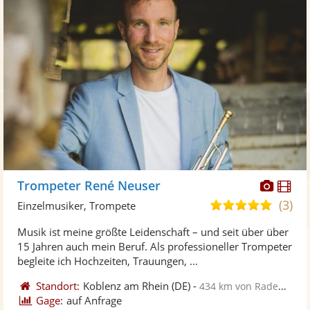
Diese
Di
Trompeter René Neuser
Künst
Kü
(3)
5,0
Einzelmusiker, Trompete
stellt
ste
von
Musik ist meine größte Leidenschaft – und seit über über
Fotos
Vi
5
15 Jahren auch mein Beruf. Als professioneller Trompeter
bereit
ber
Sternen
begleite ich Hochzeiten, Trauungen, ...
Standort:
Koblenz am Rhein
(DE)
-
434 km von Radebeul
Gage:
auf Anfrage