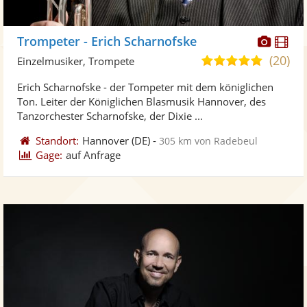
Diese
Di
Trompeter - Erich Scharnofske
Künst
Kü
(20)
5,0
Einzelmusiker, Trompete
stellt
ste
von
Erich Scharnofske - der Tompeter mit dem königlichen
Fotos
Vi
5
Ton. Leiter der Königlichen Blasmusik Hannover, des
bereit
ber
Sternen
Tanzorchester Scharnofske, der Dixie ...
Standort:
Hannover
(DE)
-
305 km von Radebeul
Gage:
auf Anfrage