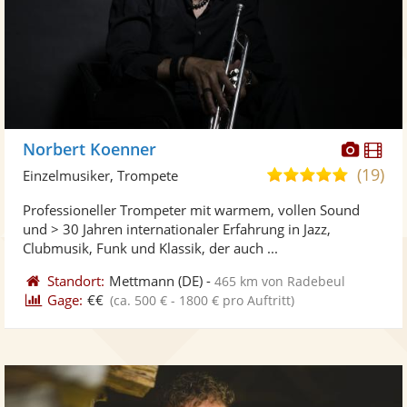
Diese
Di
Norbert Koenner
Künst
Kü
(19)
5,0
Einzelmusiker, Trompete
stellt
ste
von
Professioneller Trompeter mit warmem, vollen Sound
Fotos
Vi
5
und > 30 Jahren internationaler Erfahrung in Jazz,
bereit
ber
Sternen
Clubmusik, Funk und Klassik, der auch ...
Standort:
Mettmann
(DE)
-
465 km von Radebeul
Gage:
€€
(ca. 500 € - 1800 € pro Auftritt)