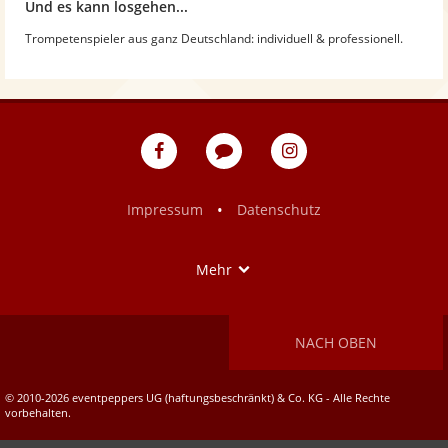
Und es kann losgehen...
Trompetenspieler aus ganz Deutschland: individuell & professionell.
eventpeppers
Blog
eventpeppers
auf
auf
Facebook
Instagram
•
Impressum
Datenschutz
Show
Mehr
NACH OBEN
© 2010-2026 eventpeppers UG (haftungsbeschränkt) & Co. KG - Alle Rechte
vorbehalten.