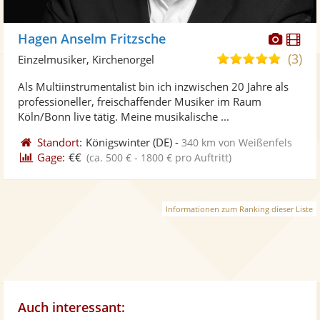
Diese
Di
Hagen Anselm Fritzsche
Künst
Kü
(3)
5,0
Einzelmusiker, Kirchenorgel
stellt
ste
von
Als Multiinstrumentalist bin ich inzwischen 20 Jahre als
Fotos
Vi
5
professioneller, freischaffender Musiker im Raum
bereit
ber
Sternen
Köln/Bonn live tätig. Meine musikalische ...
Standort:
Königswinter
(DE)
-
340 km von Weißenfels
Gage:
€€
(ca. 500 € - 1800 € pro Auftritt)
Informationen zum Ranking dieser Liste
Auch interessant: