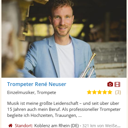
Diese
Di
Trompeter René Neuser
Künst
Kü
(3)
5,0
Einzelmusiker, Trompete
stellt
ste
von
Musik ist meine größte Leidenschaft – und seit über über
Fotos
Vi
5
15 Jahren auch mein Beruf. Als professioneller Trompeter
bereit
ber
Sternen
begleite ich Hochzeiten, Trauungen, ...
Standort:
Koblenz am Rhein
(DE)
-
321 km von Weißenfels