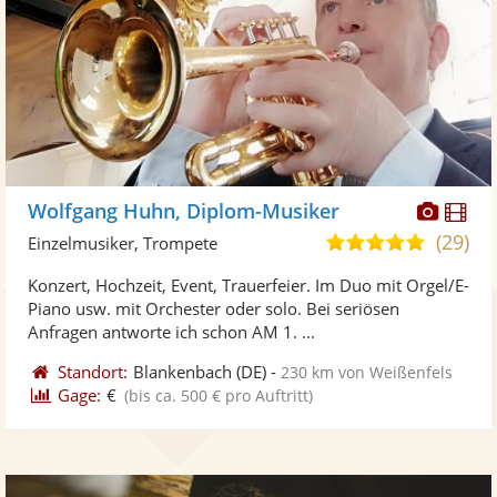
Diese
Di
Wolfgang Huhn, Diplom-Musiker
Künst
Kü
(29)
5,0
Einzelmusiker, Trompete
stellt
ste
von
Konzert, Hochzeit, Event, Trauerfeier. Im Duo mit Orgel/E-
Fotos
Vi
5
Piano usw. mit Orchester oder solo. Bei seriösen
bereit
ber
Sternen
Anfragen antworte ich schon AM 1. ...
Standort:
Blankenbach
(DE)
-
230 km von Weißenfels
Gage:
€
(bis ca. 500 € pro Auftritt)