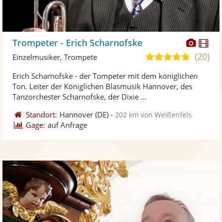
Diese
Di
Trompeter - Erich Scharnofske
Künst
Kü
(20)
5,0
Einzelmusiker, Trompete
stellt
ste
von
Erich Scharnofske - der Tompeter mit dem königlichen
Fotos
Vi
5
Ton. Leiter der Königlichen Blasmusik Hannover, des
bereit
ber
Sternen
Tanzorchester Scharnofske, der Dixie ...
Standort:
Hannover
(DE)
-
202 km von Weißenfels
Gage:
auf Anfrage