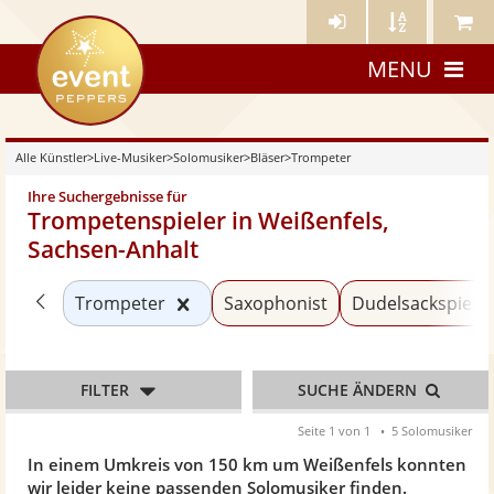
Künstler-
Künstler
Meine
eventpeppers
Login
A-
Künstle
MENU
Z
Alle Künstler
>
Live-Musiker
>
Solomusiker
>
Bläser
>
Trompeter
Ihre Suchergebnisse für
Trompetenspieler in Weißenfels,
Sachsen-Anhalt
Zurück zu «Bläser»
Kategorie «Trompeter» zurücksetz
Trompeter
Saxophonist
Dudelsackspiele
FILTER
SUCHE ÄNDERN
Seite 1 von 1
5 Solomusiker
In einem Umkreis von 150 km um Weißenfels konnten
wir leider keine passenden Solomusiker finden.