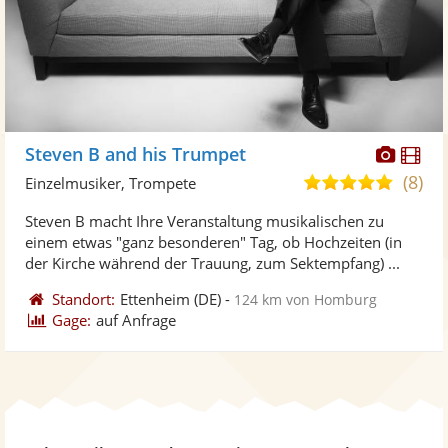
Diese
Di
Steven B and his Trumpet
Künst
Kü
(8)
5,0
Einzelmusiker, Trompete
stellt
ste
von
Steven B macht Ihre Veranstaltung musikalischen zu
Fotos
Vi
5
einem etwas "ganz besonderen" Tag, ob Hochzeiten (in
bereit
ber
Sternen
der Kirche während der Trauung, zum Sektempfang) ...
Standort:
Ettenheim
(DE)
-
124 km von Homburg
Gage:
auf Anfrage