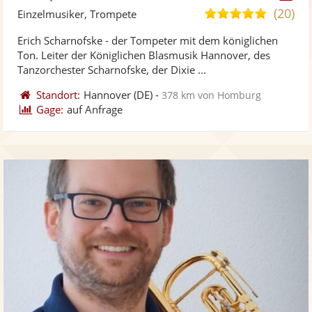
Künst
Kü
(20)
5,0
Einzelmusiker, Trompete
stellt
ste
von
Erich Scharnofske - der Tompeter mit dem königlichen
Fotos
Vi
5
Ton. Leiter der Königlichen Blasmusik Hannover, des
bereit
ber
Sternen
Tanzorchester Scharnofske, der Dixie ...
Standort:
Hannover
(DE)
-
378 km von Homburg
Gage:
auf Anfrage