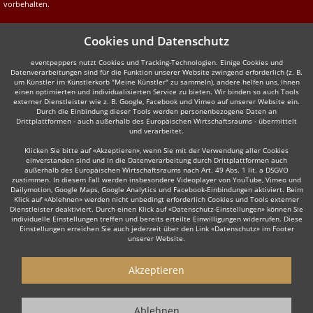
vorbehalten.
Cookies und Datenschutz
eventpeppers nutzt Cookies und Tracking-Technologien. Einige Cookies und
Datenverarbeitungen sind für die Funktion unserer Website zwingend erforderlich (z. B.
um Künstler im Künstlerkorb "Meine Künstler" zu sammeln), andere helfen uns, Ihnen
einen optimierten und individualisierten Service zu bieten. Wir binden so auch Tools
externer Dienstleister wie z. B. Google, Facebook und Vimeo auf unserer Website ein.
Durch die Einbindung dieser Tools werden personenbezogene Daten an
Drittplattformen - auch außerhalb des Europäischen Wirtschaftsraums - übermittelt
und verarbeitet.
Klicken Sie bitte auf «Akzeptieren», wenn Sie mit der Verwendung aller Cookies
einverstanden sind und in die Datenverarbeitung durch Drittplattformen auch
außerhalb des Europäischen Wirtschaftsraums nach Art. 49 Abs. 1 lit. a DSGVO
zustimmen. In diesem Fall werden insbesondere Videoplayer von YouTube, Vimeo und
Dailymotion, Google Maps, Google Analytics und Facebook-Einbindungen aktiviert. Beim
Klick auf «Ablehnen» werden nicht unbedingt erforderlich Cookies und Tools externer
Dienstleister deaktiviert. Durch einen Klick auf «Datenschutz-Einstellungen» können Sie
individuelle Einstellungen treffen und bereits erteilte Einwilligungen widerrufen. Diese
Einstellungen erreichen Sie auch jederzeit über den Link «Datenschutz» im Footer
unserer Website.
Akzeptieren
Ablehnen