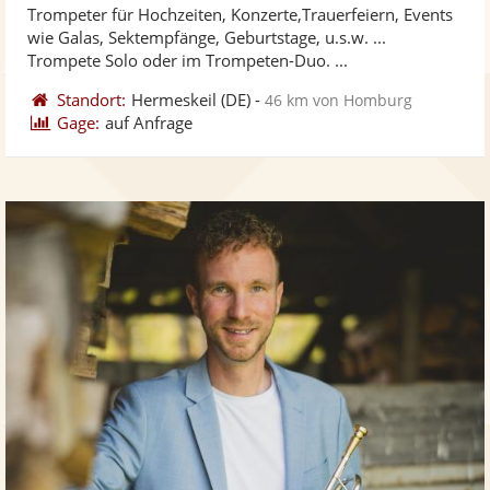
Trompeter für Hochzeiten, Konzerte,Trauerfeiern, Events
Fotos
Vi
5
wie Galas, Sektempfänge, Geburtstage, u.s.w. ...
bereit
ber
Sternen
Trompete Solo oder im Trompeten-Duo. ...
Standort:
Hermeskeil
(DE)
-
46 km von Homburg
Gage:
auf Anfrage