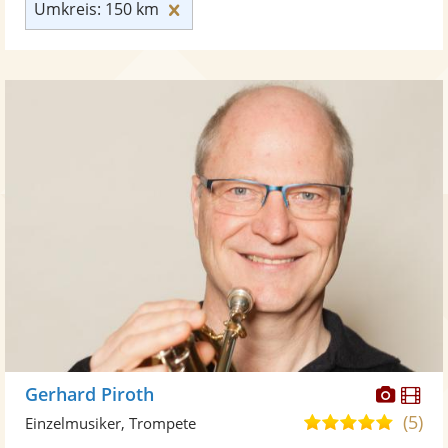
Umkreis: 150 km zurücksetzen
Umkreis: 150 km
Diese
Di
Gerhard Piroth
Künst
Kü
(5)
5,0
Einzelmusiker, Trompete
stellt
ste
von