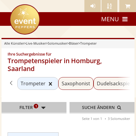
Künstler-
Künstler
Meine
eventpeppers
Login
A-
Künstle
MENU
Z
Alle Künstler
>
Live-Musiker
>
Solomusiker
>
Bläser
>
Trompeter
Ihre Suchergebnisse für
Trompetenspieler in Homburg,
Saarland
Zurück zu «Bläser»
Kategorie «Trompeter» zurücksetz
Trompeter
Saxophonist
Dudelsackspiele
1
FILTER
SUCHE ÄNDERN
Seite 1 von 1
3 Solomusiker