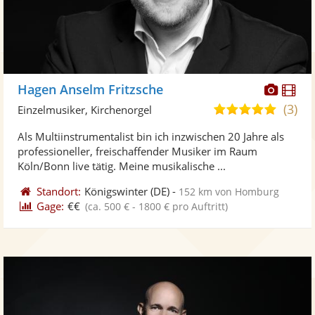
Diese
Di
Hagen Anselm Fritzsche
Künst
Kü
(3)
5,0
Einzelmusiker, Kirchenorgel
stellt
ste
von
Als Multiinstrumentalist bin ich inzwischen 20 Jahre als
Fotos
Vi
5
professioneller, freischaffender Musiker im Raum
bereit
ber
Sternen
Köln/Bonn live tätig. Meine musikalische ...
Standort:
Königswinter
(DE)
-
152 km von Homburg
Gage:
€€
(ca. 500 € - 1800 € pro Auftritt)