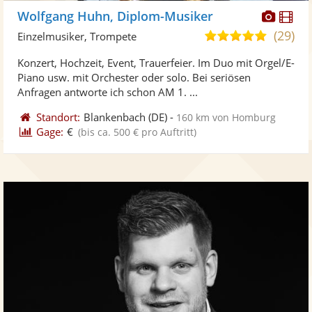
Diese
Di
Wolfgang Huhn, Diplom-Musiker
Künst
Kü
(29)
5,0
Einzelmusiker, Trompete
stellt
ste
von
Konzert, Hochzeit, Event, Trauerfeier. Im Duo mit Orgel/E-
Fotos
Vi
5
Piano usw. mit Orchester oder solo. Bei seriösen
bereit
ber
Sternen
Anfragen antworte ich schon AM 1. ...
Standort:
Blankenbach
(DE)
-
160 km von Homburg
Gage:
€
(bis ca. 500 € pro Auftritt)