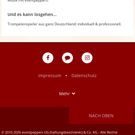
Musik mit eventpeppers.
Und es kann losgehen...
Trompetenspieler aus ganz Deutschland: individuell & professionell.
eventpeppers
Blog
eventpeppers
auf
auf
Facebook
Instagram
•
Impressum
Datenschutz
Show
Mehr
NACH OBEN
© 2010-2026 eventpeppers UG (haftungsbeschränkt) & Co. KG - Alle Rechte