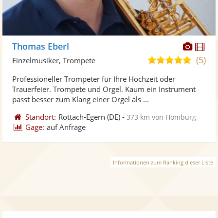
Diese
Di
Thomas Eberl
Künst
Kü
(5)
5,0
Einzelmusiker, Trompete
stellt
ste
von
Professioneller Trompeter für Ihre Hochzeit oder
Fotos
Vi
5
Trauerfeier. Trompete und Orgel. Kaum ein Instrument
bereit
ber
Sternen
passt besser zum Klang einer Orgel als ...
Standort:
Rottach-Egern
(DE)
-
373 km von Homburg
Gage:
auf Anfrage
Informationen zum Ranking dieser Liste