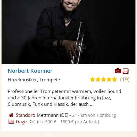
Diese
Di
Norbert Koenner
Künst
Kü
(19)
5,0
Einzelmusiker, Trompete
stellt
ste
von
Professioneller Trompeter mit warmem, vollen Sound
Fotos
Vi
5
und > 30 Jahren internationaler Erfahrung in Jazz,
bereit
ber
Sternen
Clubmusik, Funk und Klassik, der auch ...
Standort:
Mettmann
(DE)
-
217 km von Homburg
Gage:
€€
(ca. 500 € - 1800 € pro Auftritt)