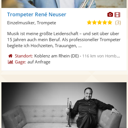
Diese
Di
Trompeter René Neuser
Künst
Kü
(3)
5,0
Einzelmusiker, Trompete
stellt
ste
von
Musik ist meine größte Leidenschaft – und seit über über
Fotos
Vi
5
15 Jahren auch mein Beruf. Als professioneller Trompeter
bereit
ber
Sternen
begleite ich Hochzeiten, Trauungen, ...
Standort:
Koblenz am Rhein
(DE)
-
116 km von Homburg
Gage:
auf Anfrage