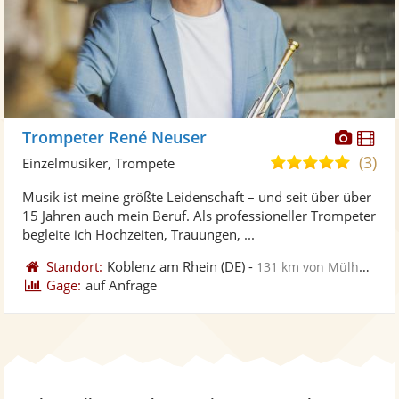
Diese
Di
Trompeter René Neuser
Künst
Kü
(3)
5,0
Einzelmusiker, Trompete
stellt
ste
von
Musik ist meine größte Leidenschaft – und seit über über
Fotos
Vi
5
15 Jahren auch mein Beruf. Als professioneller Trompeter
bereit
ber
Sternen
begleite ich Hochzeiten, Trauungen, ...
Standort:
Koblenz am Rhein
(DE)
-
131 km von Mülheim an der Ruhr
Gage:
auf Anfrage