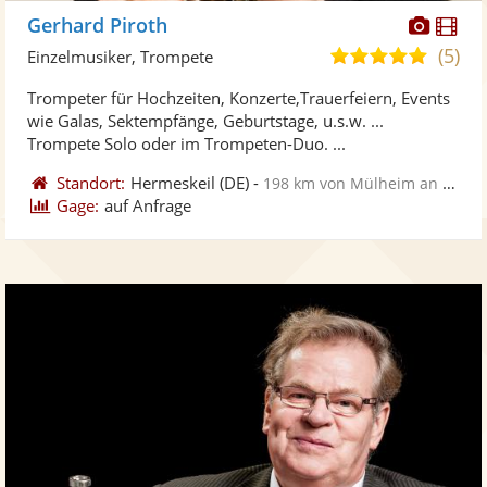
Diese
Di
Gerhard Piroth
Künst
Kü
(5)
5,0
Einzelmusiker, Trompete
stellt
ste
von
Trompeter für Hochzeiten, Konzerte,Trauerfeiern, Events
Fotos
Vi
5
wie Galas, Sektempfänge, Geburtstage, u.s.w. ...
bereit
ber
Sternen
Trompete Solo oder im Trompeten-Duo. ...
Standort:
Hermeskeil
(DE)
-
198 km von Mülheim an der Ruhr
Gage:
auf Anfrage