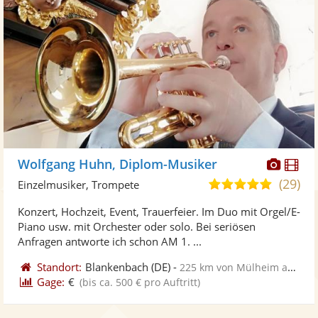
Diese
Di
Wolfgang Huhn, Diplom-Musiker
Künst
Kü
(29)
5,0
Einzelmusiker, Trompete
stellt
ste
von
Konzert, Hochzeit, Event, Trauerfeier. Im Duo mit Orgel/E-
Fotos
Vi
5
Piano usw. mit Orchester oder solo. Bei seriösen
bereit
ber
Sternen
Anfragen antworte ich schon AM 1. ...
Standort:
Blankenbach
(DE)
-
225 km von Mülheim an der Ruhr
Gage:
€
(bis ca. 500 € pro Auftritt)