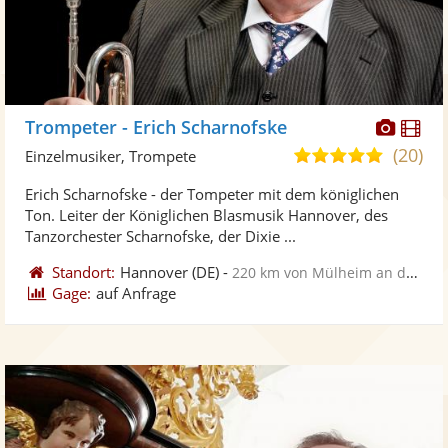
Diese
Di
Trompeter - Erich Scharnofske
Künst
Kü
(20)
5,0
Einzelmusiker, Trompete
stellt
ste
von
Erich Scharnofske - der Tompeter mit dem königlichen
Fotos
Vi
5
Ton. Leiter der Königlichen Blasmusik Hannover, des
bereit
ber
Sternen
Tanzorchester Scharnofske, der Dixie ...
Standort:
Hannover
(DE)
-
220 km von Mülheim an der Ruhr
Gage:
auf Anfrage