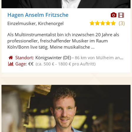
Diese
Di
Hagen Anselm Fritzsche
Künst
Kü
(3)
5,0
Einzelmusiker, Kirchenorgel
stellt
ste
von
Als Multiinstrumentalist bin ich inzwischen 20 Jahre als
Fotos
Vi
5
professioneller, freischaffender Musiker im Raum
bereit
ber
Sternen
Köln/Bonn live tätig. Meine musikalische ...
Standort:
Königswinter
(DE)
-
86 km von Mülheim an der Ruhr
Gage:
€€
(ca. 500 € - 1800 € pro Auftritt)