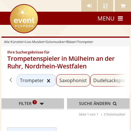
Künstler-
Künstler
Meine
eventpeppers
Login
A-
Künstle
MENU
Z
Alle Künstler
>
Live-Musiker
>
Solomusiker
>
Bläser
>
Trompeter
Ihre Suchergebnisse für
Trompetenspieler in Mülheim an der
Ruhr, Nordrhein-Westfalen
Zurück zu «Bläser»
Kategorie «Trompeter» zurücksetz
Trompeter
Saxophonist
Dudelsackspiele
1
FILTER
SUCHE ÄNDERN
Seite 1 von 1
3 Solomusiker