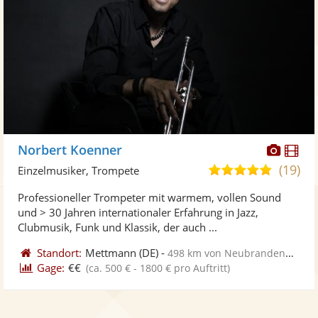
Diese
Di
Norbert Koenner
Künst
Kü
(19)
5,0
Einzelmusiker, Trompete
stellt
ste
von
Professioneller Trompeter mit warmem, vollen Sound
Fotos
Vi
5
und > 30 Jahren internationaler Erfahrung in Jazz,
bereit
ber
Sternen
Clubmusik, Funk und Klassik, der auch ...
Standort:
Mettmann
(DE)
-
498 km von Neubrandenburg
Gage:
€€
(ca. 500 € - 1800 € pro Auftritt)