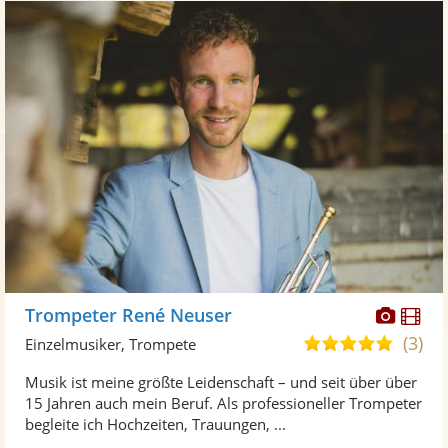
Diese
Di
Trompeter René Neuser
Künst
Kü
(3)
5,0
Einzelmusiker, Trompete
stellt
ste
von
Musik ist meine größte Leidenschaft – und seit über über
Fotos
Vi
5
15 Jahren auch mein Beruf. Als professioneller Trompeter
bereit
ber
Sternen
begleite ich Hochzeiten, Trauungen, ...