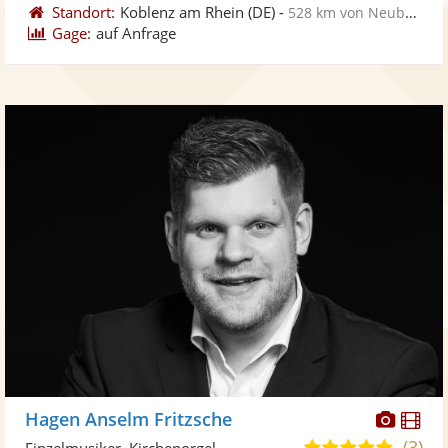
Standort:
Koblenz am Rhein
(DE)
-
528 km von Neubrandenburg
Gage:
auf Anfrage
Diese
Di
Hagen Anselm Fritzsche
Künst
Kü
(3)
5,0
Einzelmusiker, Kirchenorgel