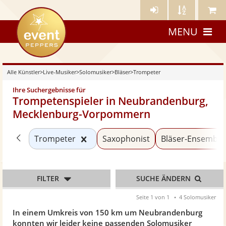
Künstler-
Künstler
Meine
eventpeppers
Login
A-
Künstle
MENU
Z
Alle Künstler
>
Live-Musiker
>
Solomusiker
>
Bläser
>
Trompeter
Ihre Suchergebnisse für
Trompetenspieler in Neubrandenburg,
Mecklenburg-Vorpommern
Zurück zu «Bläser»
Kategorie «Trompeter» zurücksetz
Trompeter
Saxophonist
Bläser-Ensemble
FILTER
SUCHE ÄNDERN
Seite 1 von 1
4 Solomusiker
In einem Umkreis von 150 km um Neubrandenburg
konnten wir leider keine passenden Solomusiker