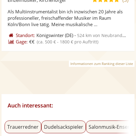
stellt
ste
von
Als Multiinstrumentalist bin ich inzwischen 20 Jahre als
Fotos
Vi
5
professioneller, freischaffender Musiker im Raum
bereit
ber
Sternen
Köln/Bonn live tätig. Meine musikalische ...
Standort:
Königswinter
(DE)
-
524 km von Neubrandenburg
Gage:
€€
(ca. 500 € - 1800 € pro Auftritt)
Informationen zum Ranking dieser Liste
Auch interessant:
Trauerredner
Dudelsackspieler
Salonmusik-Ensemb