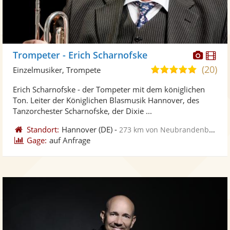
Diese
Di
Trompeter - Erich Scharnofske
Künst
Kü
(20)
5,0
Einzelmusiker, Trompete
stellt
ste
von
Erich Scharnofske - der Tompeter mit dem königlichen
Fotos
Vi
5
Ton. Leiter der Königlichen Blasmusik Hannover, des
bereit
ber
Sternen
Tanzorchester Scharnofske, der Dixie ...
Standort:
Hannover
(DE)
-
273 km von Neubrandenburg
Gage:
auf Anfrage