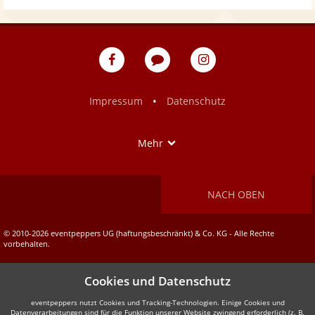
eventpeppers
Blog
eventpeppers
auf
auf
Facebook
Instagram
•
Impressum
Datenschutz
Show
Mehr
NACH OBEN
© 2010-2026 eventpeppers UG (haftungsbeschränkt) & Co. KG - Alle Rechte
vorbehalten.
Cookies und Datenschutz
eventpeppers nutzt Cookies und Tracking-Technologien. Einige Cookies und
Datenverarbeitungen sind für die Funktion unserer Website zwingend erforderlich (z. B.