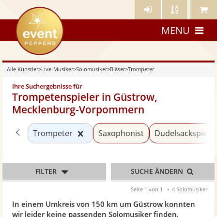
Künstler-
Künstler
Meine
eventpeppers
Login
A-
Künstle
MENU
Z
Alle Künstler
>
Live-Musiker
>
Solomusiker
>
Bläser
>
Trompeter
Ihre Suchergebnisse für
Trompetenspieler in Güstrow,
Mecklenburg-Vorpommern
Zurück zu «Bläser»
Kategorie «Trompeter» zurücksetz
Trompeter
Saxophonist
Dudelsackspiele
FILTER
SUCHE ÄNDERN
Seite 1 von 1
4 Solomusiker
In einem Umkreis von 150 km um Güstrow konnten
wir leider keine passenden Solomusiker finden.