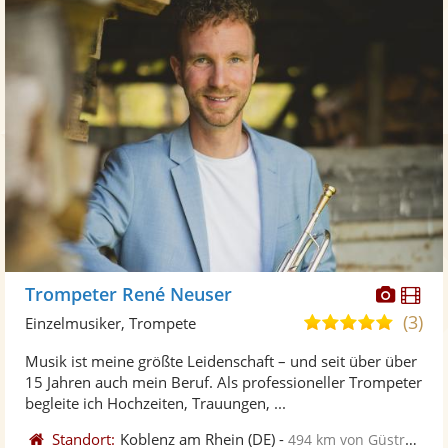
Diese
Di
Trompeter René Neuser
Künst
Kü
(3)
5,0
Einzelmusiker, Trompete
stellt
ste
von
Musik ist meine größte Leidenschaft – und seit über über
Fotos
Vi
5
15 Jahren auch mein Beruf. Als professioneller Trompeter
bereit
ber
Sternen
begleite ich Hochzeiten, Trauungen, ...
Standort:
Koblenz am Rhein
(DE)
-
494 km von Güstrow