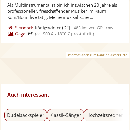
von
Als Multiinstrumentalist bin ich inzwischen 20 Jahre als
Fotos
Vi
5
professioneller, freischaffender Musiker im Raum
bereit
ber
Sternen
Köln/Bonn live tätig. Meine musikalische ...
Standort:
Königswinter
(DE)
-
485 km von Güstrow
Gage:
€€
(ca. 500 € - 1800 € pro Auftritt)
Informationen zum Ranking dieser Liste
Auch interessant:
Dudelsackspieler
Klassik-Sänger
Hochzeitsredner