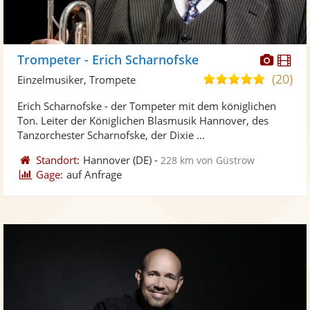
Diese
Di
Trompeter - Erich Scharnofske
Künst
Kü
(20)
5,0
Einzelmusiker, Trompete
stellt
ste
von
Erich Scharnofske - der Tompeter mit dem königlichen
Fotos
Vi
5
Ton. Leiter der Königlichen Blasmusik Hannover, des
bereit
ber
Sternen
Tanzorchester Scharnofske, der Dixie ...
Standort:
Hannover
(DE)
-
228 km von Güstrow
Gage:
auf Anfrage