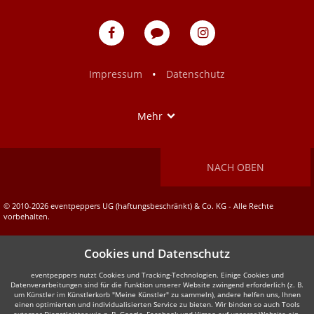
eventpeppers
Blog
eventpeppers
auf
auf
Facebook
Instagram
•
Impressum
Datenschutz
Show
Mehr
NACH OBEN
© 2010-2026 eventpeppers UG (haftungsbeschränkt) & Co. KG - Alle Rechte
vorbehalten.
Cookies und Datenschutz
eventpeppers nutzt Cookies und Tracking-Technologien. Einige Cookies und
Datenverarbeitungen sind für die Funktion unserer Website zwingend erforderlich (z. B.
um Künstler im Künstlerkorb "Meine Künstler" zu sammeln), andere helfen uns, Ihnen
einen optimierten und individualisierten Service zu bieten. Wir binden so auch Tools