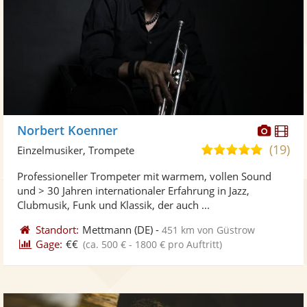
Diese
Di
Norbert Koenner
Künst
Kü
(19)
5,0
Einzelmusiker, Trompete
stellt
ste
von
Professioneller Trompeter mit warmem, vollen Sound
Fotos
Vi
5
und > 30 Jahren internationaler Erfahrung in Jazz,
bereit
ber
Sternen
Clubmusik, Funk und Klassik, der auch ...
Standort:
Mettmann
(DE)
-
451 km von Güstrow
Gage:
€€
(ca. 500 € - 1800 € pro Auftritt)