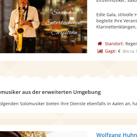
Einzelmusiker, Sax
Edle Gala, stilvolle
begleite Ihre Veran
Klarinettenklängen, 
Standort:
Rege
Gage:
€
(bis ca.
omusiker aus der erweiterten Umgebung
folgenden Solomusiker bieten ihre Dienste ebenfalls in Aalen an, 
Wolfgang Huhn