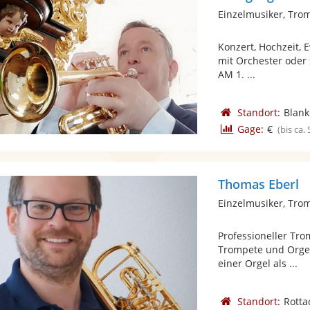
Einzelmusiker, Tro
Konzert, Hochzeit, 
mit Orchester oder 
AM 1. ...
Standort:
Blan
Gage:
€
(bis ca.
Thomas Eberl
Einzelmusiker, Tro
Professioneller Tro
Trompete und Orgel
einer Orgel als ...
Standort:
Rotta