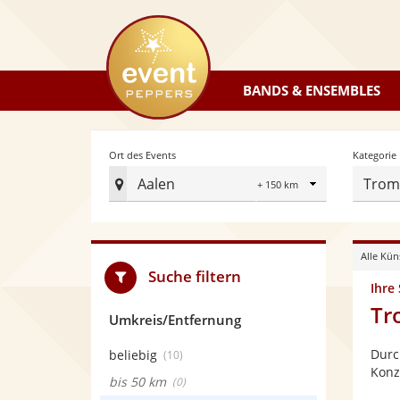
eventpeppers
BANDS & ENSEMBLES
Radius
Ort des Events
Kategorie
Aalen
Trom
Ort
des
Events
Alle Kün
festlegen
Suche filtern
Ihre
Tr
Umkreis/Entfernung
Durc
beliebig
(10)
Konz
bis 50 km
(0)