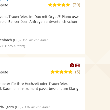
Künstler
Künstler
(29)
5,0
mpete
stellt
stellt
von
Fotos
Videos
Event, Trauerfeier. Im Duo mit Orgel/E-Piano usw.
5
bereit.
bereit.
solo. Bei seriösen Anfragen antworte ich schon
Sternen
kenbach
(DE)
-
151 km von Aalen
 500 € pro Auftritt)
Dieser
Dieser
Künstler
Künstler
(5)
5,0
mpete
stellt
stellt
von
Fotos
Videos
mpeter für Ihre Hochzeit oder Trauerfeier.
5
bereit.
bereit.
. Kaum ein Instrument passt besser zum Klang
Sternen
ch-Egern
(DE)
-
176 km von Aalen