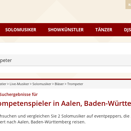
K
SOLOMUSIKER
SHOWKÜNSTLER
TÄNZER
DJS
peter
stler
>
Live-Musiker
>
Solomusiker
>
Bläser
>
Trompeter
 Suchergebnisse für
ompetenspieler in Aalen, Baden-Württ
hsuchen und vergleichen Sie 2 Solomusiker auf eventpeppers, die 
ert nach Aalen, Baden-Württemberg reisen.