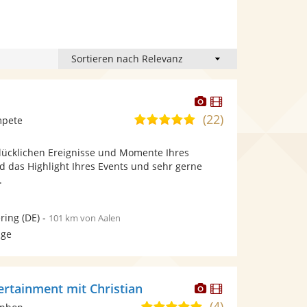
Dieser
Dieser
Künstler
Künstler
(22)
5,0
mpete
stellt
stellt
von
Fotos
Videos
glücklichen Ereignisse und Momente Ihres
5
bereit.
bereit.
nd das Highlight Ihres Events und sehr gerne
Sternen
.
ring
(DE)
-
101 km von Aalen
age
Dieser
Dieser
ertainment mit Christian
Künstler
Künstler
(4)
5,0