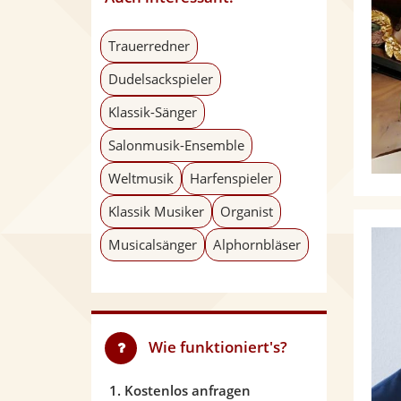
Trauerredner
Dudelsackspieler
Klassik-Sänger
Salonmusik-Ensemble
Weltmusik
Harfenspieler
Klassik Musiker
Organist
Musicalsänger
Alphornbläser
Wie funktioniert's?
1. Kostenlos anfragen