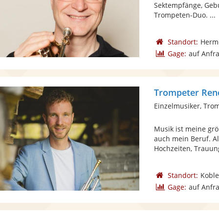
Sektempfänge, Gebur
Trompeten-Duo. ...
Standort:
Herme
Gage:
auf Anfr
Trompeter Ren
Einzelmusiker, Tro
Musik ist meine grö
auch mein Beruf. Al
Hochzeiten, Trauung
Standort:
Koble
Gage:
auf Anfr