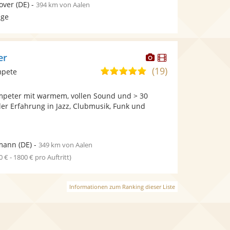
over
(DE)
-
394 km von Aalen
age
Dieser
Dieser
er
Künstler
Künstler
(19)
5,0
mpete
stellt
stellt
von
Fotos
Videos
ompeter mit warmem, vollen Sound und > 30
5
bereit.
bereit.
ler Erfahrung in Jazz, Clubmusik, Funk und
Sternen
mann
(DE)
-
349 km von Aalen
0 € - 1800 € pro Auftritt)
Informationen zum Ranking dieser Liste