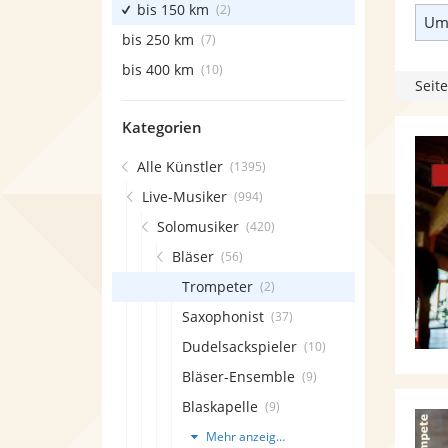
bis 150 km
(2)
Umk
bis 250 km
(7)
bis 400 km
(10)
Seite
Kategorien
Alle Künstler
(1395)
Live-Musiker
(994)
Solomusiker
(420)
Bläser
(56)
Trompeter
(2)
Saxophonist
(37)
Dudelsackspieler
(10)
Bläser-Ensemble
(9)
Blaskapelle
(9)
Mehr anzeigen