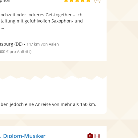
ophon
stellt
stellt
von
Fotos
Videos
 Hochzeit oder lockeres Get-together – ich
5
bereit.
bereit.
staltung mit gefühlvollen Saxophon- und
Sternen
...
nsburg
(DE)
-
147 km von Aalen
 500 € pro Auftritt)
haben jedoch eine Anreise von mehr als 150 km.
Dieser
Dieser
, Diplom-Musiker