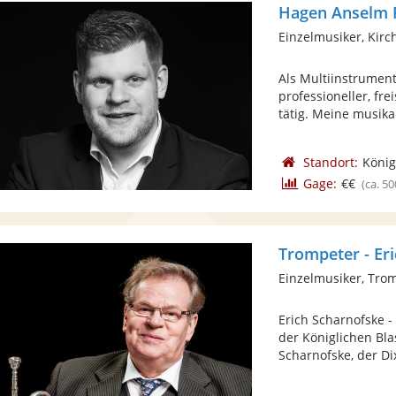
Hagen Anselm F
Einzelmusiker, Kirc
Als Multiinstrument
professioneller, fr
tätig. Meine musikal
Standort:
König
Gage:
€€
(ca. 50
Trompeter - Er
Einzelmusiker, Tro
Erich Scharnofske -
der Königlichen Bl
Scharnofske, der Dix