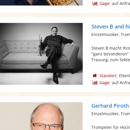
Gage:
auf Anfr
Steven B and h
Einzelmusiker, Tro
Steven B macht Ihr
"ganz besonderen" 
Trauung, zum Sekte
Standort:
Ette
Gage:
auf Anfr
Gerhard Piroth
Einzelmusiker, Tro
Trompeter für Hochz