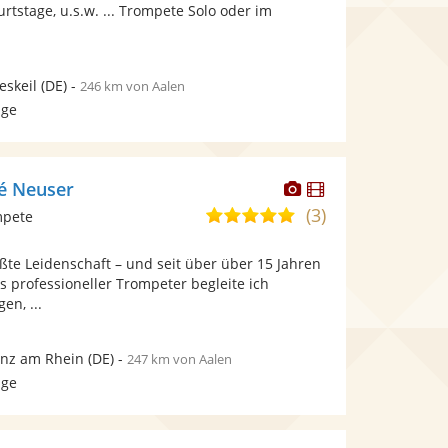
bereit.
bereit.
tstage, u.s.w. ... Trompete Solo oder im
Sternen
skeil
(DE)
-
246 km von Aalen
age
Dieser
Dieser
é Neuser
Künstler
Künstler
(3)
5,0
mpete
stellt
stellt
von
Fotos
Videos
ßte Leidenschaft – und seit über über 15 Jahren
5
bereit.
bereit.
s professioneller Trompeter begleite ich
Sternen
en, ...
nz am Rhein
(DE)
-
247 km von Aalen
age