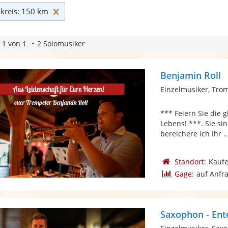
Umkreis: 150 km zurücksetzen
reis: 150 km
 1 von 1
2 Solomusiker
Benjamin Roll
Einzelmusiker, Tro
*** Feiern Sie die 
Lebens! ***. Sie si
bereichere ich Ihr ..
Standort:
Kaufe
Gage:
auf Anfr
Saxophon - Ent