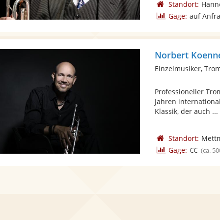
Standort:
Hann
Gage:
auf Anfr
Norbert Koenn
Einzelmusiker, Tro
Professioneller Tr
Jahren internationa
Klassik, der auch ...
Standort:
Mett
Gage:
€€
(ca. 50