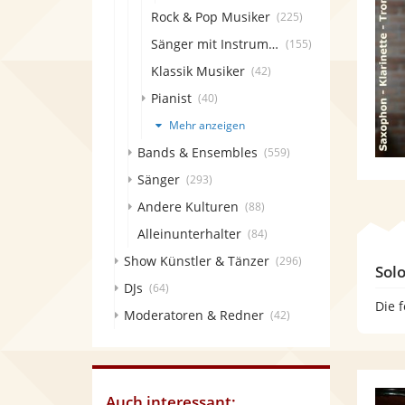
Rock & Pop Musiker
(225)
Sänger mit Instrument
(155)
Klassik Musiker
(42)
Pianist
(40)
Mehr anzeigen
Bands & Ensembles
(559)
Sänger
(293)
Andere Kulturen
(88)
Alleinunterhalter
(84)
Show Künstler & Tänzer
(296)
Sol
DJs
(64)
Die 
Moderatoren & Redner
(42)
Auch interessant: