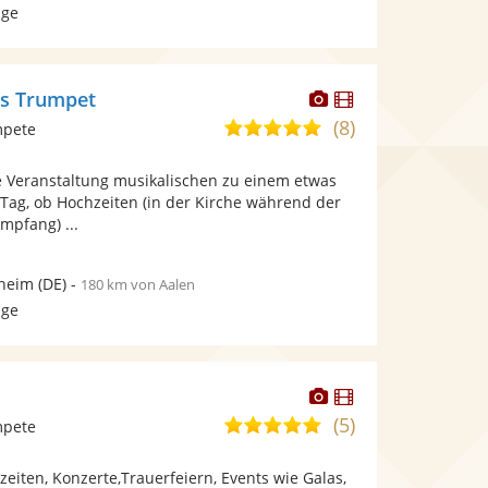
age
Dieser
Dieser
is Trumpet
Künstler
Künstler
(8)
5,0
mpete
stellt
stellt
von
Fotos
Videos
e Veranstaltung musikalischen zu einem etwas
5
bereit.
bereit.
Tag, ob Hochzeiten (in der Kirche während der
Sternen
mpfang) ...
nheim
(DE)
-
180 km von Aalen
age
Dieser
Dieser
Künstler
Künstler
(5)
5,0
mpete
stellt
stellt
von
Fotos
Videos
eiten, Konzerte,Trauerfeiern, Events wie Galas,
5