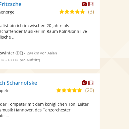
Dieser
Dieser
ritzsche
Künstler
Künstler
(3)
5,0
henorgel
stellt
stellt
von
Fotos
Videos
alist bin ich inzwischen 20 Jahre als
5
bereit.
bereit.
eischaffender Musiker im Raum Köln/Bonn live
Sternen
ische ...
swinter
(DE)
-
294 km von Aalen
0 € - 1800 € pro Auftritt)
Dieser
Dieser
ich Scharnofske
Künstler
Künstler
(20)
5,0
mpete
stellt
stellt
von
Fotos
Videos
 der Tompeter mit dem königlichen Ton. Leiter
5
bereit.
bereit.
asmusik Hannover, des Tanzorchester
Sternen
ie ...