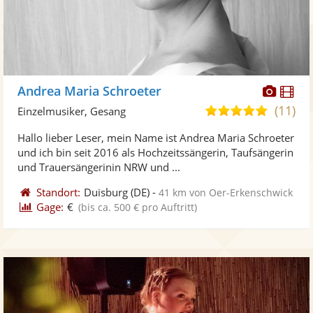
Diese
Di
Andrea Maria Schroeter
Künst
Kü
(11)
4,8
Einzelmusiker, Gesang
stellt
ste
von
Hallo lieber Leser, mein Name ist Andrea Maria Schroeter
Fotos
Vi
5
und ich bin seit 2016 als Hochzeitssängerin, Taufsängerin
bereit
ber
Sternen
und Trauersängerinin NRW und ...
Standort:
Duisburg
(DE)
-
41 km von Oer-Erkenschwick
Gage:
€
(bis ca. 500 € pro Auftritt)