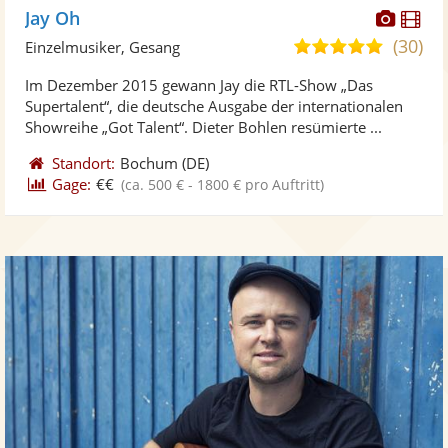
Diese
Di
Jay Oh
Künst
Kü
(30)
5,0
Einzelmusiker, Gesang
stellt
ste
von
Im Dezember 2015 gewann Jay die RTL-Show „Das
Fotos
Vi
5
Supertalent“, die deutsche Ausgabe der internationalen
bereit
ber
Sternen
Showreihe „Got Talent“. Dieter Bohlen resümierte ...
Standort:
Bochum
(DE)
Gage:
€€
(ca. 500 € - 1800 € pro Auftritt)