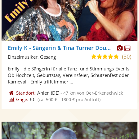
Diese
Di
Emily K - Sängerin & Tina Turner Double
Künst
Kü
(30)
5,0
Einzelmusiker, Gesang
stellt
ste
von
Emily - die Sängerin für alle Tanz- und Stimmungs-Events.
Fotos
Vi
5
Ob Hochzeit, Geburtstag, Vereinsfeier, Schützenfest oder
bereit
ber
Sternen
Karneval - Emily trifft immer ...
Standort:
Ahlen
(DE)
-
47 km von Oer-Erkenschwick
Gage:
€€
(ca. 500 € - 1800 € pro Auftritt)