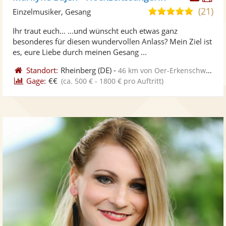
Künst
Kü
(21)
4,9
Einzelmusiker, Gesang
stellt
ste
von
Ihr traut euch... ...und wünscht euch etwas ganz
Fotos
Vi
5
besonderes für diesen wundervollen Anlass? Mein Ziel ist
bereit
ber
Sternen
es, eure Liebe durch meinen Gesang ...
Standort:
Rheinberg
(DE)
-
46 km von Oer-Erkenschwick
Gage:
€€
(ca. 500 € - 1800 € pro Auftritt)