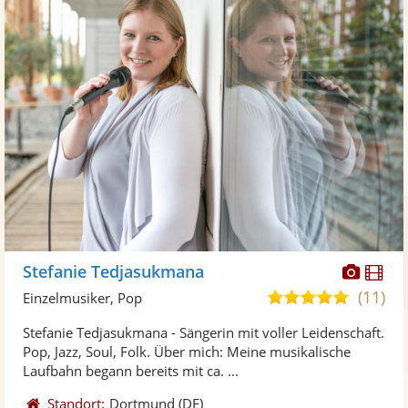
Diese
Di
Stefanie Tedjasukmana
Künst
Kü
(11)
5,0
Einzelmusiker, Pop
stellt
ste
von
Stefanie Tedjasukmana - Sängerin mit voller Leidenschaft.
Fotos
Vi
5
Pop, Jazz, Soul, Folk. Über mich: Meine musikalische
bereit
ber
Sternen
Laufbahn begann bereits mit ca. ...
Standort:
Dortmund
(DE)