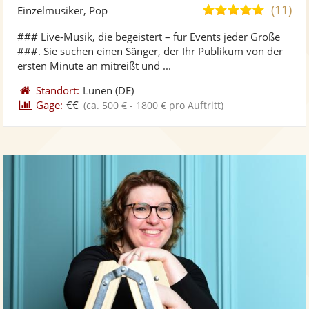
Künst
Kü
(11)
5,0
Einzelmusiker, Pop
stellt
ste
von
### Live-Musik, die begeistert – für Events jeder Größe
Fotos
Vi
5
###. Sie suchen einen Sänger, der Ihr Publikum von der
bereit
ber
Sternen
ersten Minute an mitreißt und ...
Standort:
Lünen
(DE)
Gage:
€€
(ca. 500 € - 1800 € pro Auftritt)