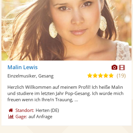
Diese
Di
Malin Lewis
Künst
Kü
(19)
5,0
Einzelmusiker, Gesang
stellt
ste
von
Herzlich Willkommen auf meinem Profil! Ich heiße Malin
Fotos
Vi
5
und studiere im letzten Jahr Pop-Gesang. Ich würde mich
bereit
ber
Sternen
freuen wenn ich Ihre/n Trauung, ...
Standort:
Herten
(DE)
Gage:
auf Anfrage