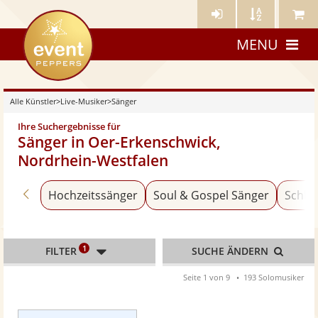
Künstler-
Künstler
Meine
eventpeppers
Login
A-
Künstle
MENU
Z
Alle Künstler
>
Live-Musiker
>
Sänger
Ihre Suchergebnisse für
Sänger in Oer-Erkenschwick,
Nordrhein-Westfalen
Zurück zu «Live-Musiker»
Hochzeitssänger
Soul & Gospel Sänger
Schla
1
FILTER
SUCHE ÄNDERN
Seite 1 von 9
193 Solomusiker