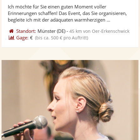
stellt
ste
von
Ich möchte für Sie einen guten Moment voller
Fotos
Vi
5
Erinnerungen schaffen! Das Event, das Sie organisieren,
bereit
ber
Sternen
begleite ich mit der adäquaten warmherzigen ...
Standort:
Münster
(DE)
-
45 km von Oer-Erkenschwick
Gage:
€
(bis ca. 500 € pro Auftritt)