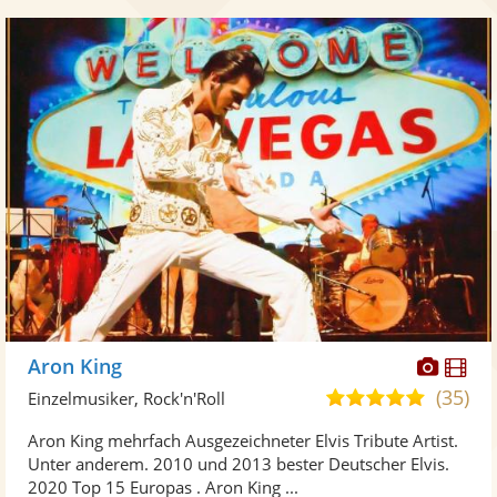
Diese
Di
Aron King
Künst
Kü
(35)
4,9
Einzelmusiker, Rock'n'Roll
stellt
ste
von
Aron King mehrfach Ausgezeichneter Elvis Tribute Artist.
Fotos
Vi
5
Unter anderem. 2010 und 2013 bester Deutscher Elvis.
bereit
ber
Sternen
2020 Top 15 Europas . Aron King ...