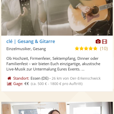
Diese
Di
clé | Gesang & Gitarre
Künst
Kü
(10)
5,0
Einzelmusiker, Gesang
stellt
ste
von
Ob Hochzeit, Firmenfeier, Sektempfang, Dinner oder
Fotos
Vi
5
Familienfest – wir bieten Euch einzigartige, akustische
bereit
ber
Sternen
Live-Musik zur Untermalung Eures Events. ...
Standort:
Essen
(DE)
-
26 km von Oer-Erkenschwick
Gage:
€€
(ca. 500 € - 1800 € pro Auftritt)