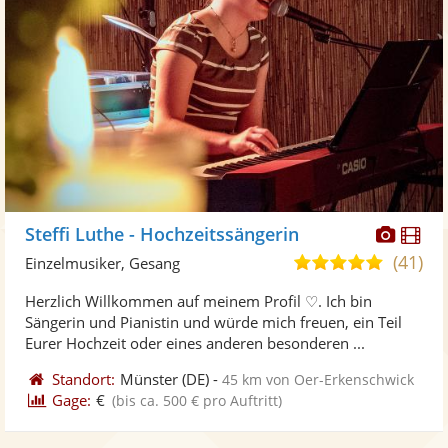
Diese
Di
Steffi Luthe - Hochzeitssängerin
Künst
Kü
(41)
5,0
Einzelmusiker, Gesang
stellt
ste
von
Herzlich Willkommen auf meinem Profil ♡. Ich bin
Fotos
Vi
5
Sängerin und Pianistin und würde mich freuen, ein Teil
bereit
ber
Sternen
Eurer Hochzeit oder eines anderen besonderen ...
Standort:
Münster
(DE)
-
45 km von Oer-Erkenschwick
Gage:
€
(bis ca. 500 € pro Auftritt)