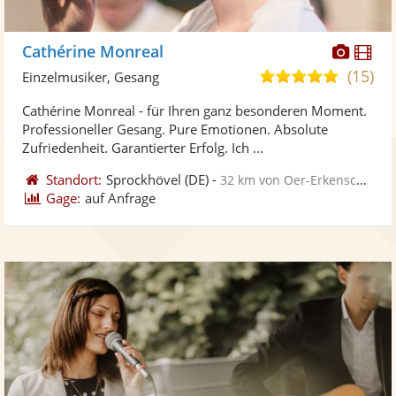
Diese
Di
Cathérine Monreal
Künst
Kü
(15)
5,0
Einzelmusiker, Gesang
stellt
ste
von
Cathérine Monreal - für Ihren ganz besonderen Moment.
Fotos
Vi
5
Professioneller Gesang. Pure Emotionen. Absolute
bereit
ber
Sternen
Zufriedenheit. Garantierter Erfolg. Ich ...
Standort:
Sprockhövel
(DE)
-
32 km von Oer-Erkenschwick
Gage:
auf Anfrage