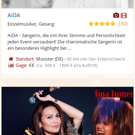
Diese
Di
AiDA
Künst
Kü
(30)
5,0
Einzelmusiker, Gesang
stellt
ste
von
AiDA - Sängerin, die mit ihrer Stimme und Persönlichkeit
Fotos
Vi
5
jeden Event verzaubert! Die charismatische Sängerin ist
bereit
ber
Sternen
ein besonderes Highlight bei ...
Standort:
Münster
(DE)
-
45 km von Oer-Erkenschwick
Gage:
€€
(ca. 500 € - 1800 € pro Auftritt)