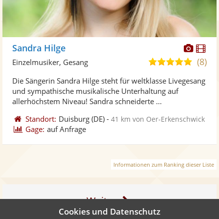
Diese
Di
Sandra Hilge
Künst
Kü
(8)
5,0
Einzelmusiker, Gesang
stellt
ste
von
Die Sängerin Sandra Hilge steht für weltklasse Livegesang
Fotos
Vi
5
und sympathische musikalische Unterhaltung auf
bereit
ber
Sternen
allerhöchstem Niveau! Sandra schneiderte ...
Standort:
Duisburg
(DE)
-
41 km von Oer-Erkenschwick
Gage:
auf Anfrage
Informationen zum Ranking dieser Liste
Weiter
Cookies und Datenschutz