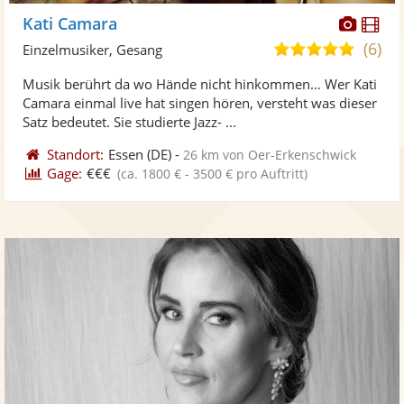
Diese
Di
Kati Camara
Künst
Kü
(6)
5,0
Einzelmusiker, Gesang
stellt
ste
von
Musik berührt da wo Hände nicht hinkommen… Wer Kati
Fotos
Vi
5
Camara einmal live hat singen hören, versteht was dieser
bereit
ber
Sternen
Satz bedeutet. Sie studierte Jazz- ...
Standort:
Essen
(DE)
-
26 km von Oer-Erkenschwick
Gage:
€€€
(ca. 1800 € - 3500 € pro Auftritt)