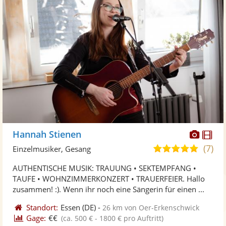
Diese
Di
Hannah Stienen
Künst
Kü
(7)
5,0
Einzelmusiker, Gesang
stellt
ste
von
AUTHENTISCHE MUSIK: TRAUUNG • SEKTEMPFANG •
Fotos
Vi
5
TAUFE • WOHNZIMMERKONZERT • TRAUERFEIER. Hallo
bereit
ber
Sternen
zusammen! :). Wenn ihr noch eine Sängerin für einen ...
Standort:
Essen
(DE)
-
26 km von Oer-Erkenschwick
Gage:
€€
(ca. 500 € - 1800 € pro Auftritt)