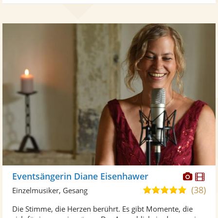
Diese
Di
Eventsängerin Diane Eisenhawer
Künst
Kü
(38)
5,0
Einzelmusiker, Gesang
stellt
ste
von
Die Stimme, die Herzen berührt. Es gibt Momente, die
Fotos
Vi
5