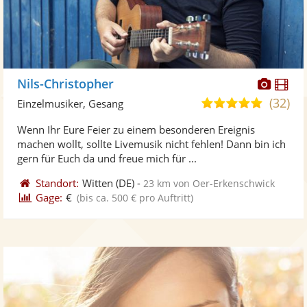
Diese
Di
Nils-Christopher
Künst
Kü
(32)
5,0
Einzelmusiker, Gesang
stellt
ste
von
Wenn Ihr Eure Feier zu einem besonderen Ereignis
Fotos
Vi
5
machen wollt, sollte Livemusik nicht fehlen! Dann bin ich
bereit
ber
Sternen
gern für Euch da und freue mich für ...
Standort:
Witten
(DE)
-
23 km von Oer-Erkenschwick
Gage:
€
(bis ca. 500 € pro Auftritt)