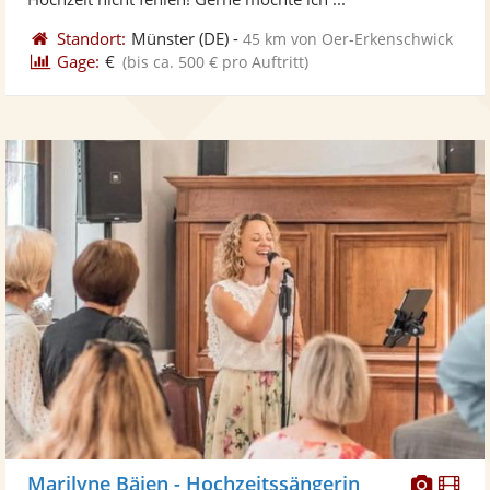
Standort:
Münster
(DE)
-
45 km von Oer-Erkenschwick
Gage:
€
(bis ca. 500 € pro Auftritt)
Diese
Di
Marilyne Bäjen - Hochzeitssängerin