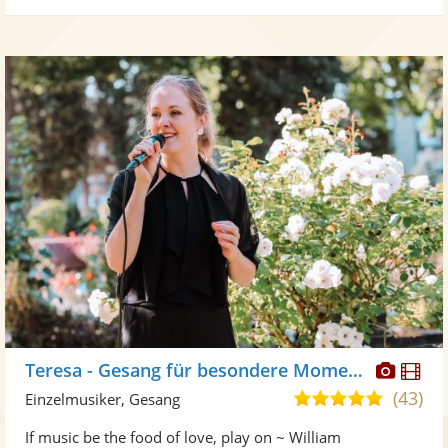
Diese
Di
Teresa - Gesang für besondere Momente
Künst
Kü
(43)
5,0
Einzelmusiker, Gesang
stellt
ste
von
If music be the food of love, play on ~ William
Fotos
Vi
5