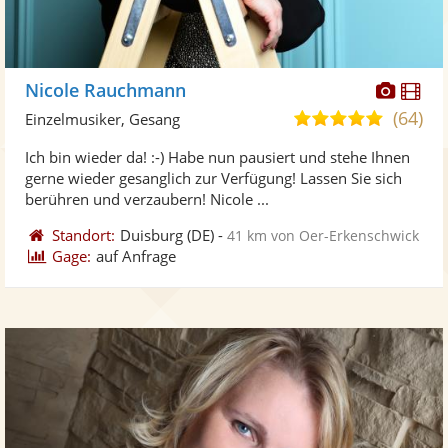
Diese
Di
Nicole Rauchmann
Künst
Kü
(64)
5,0
Einzelmusiker, Gesang
stellt
ste
von
Ich bin wieder da! :-) Habe nun pausiert und stehe Ihnen
Fotos
Vi
5
gerne wieder gesanglich zur Verfügung! Lassen Sie sich
bereit
ber
Sternen
berühren und verzaubern! Nicole ...
Standort:
Duisburg
(DE)
-
41 km von Oer-Erkenschwick
Gage:
auf Anfrage