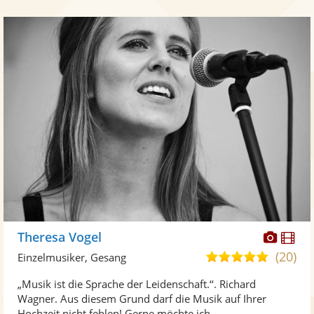
Diese
Di
Theresa Vogel
Künst
Kü
(20)
5,0
Einzelmusiker, Gesang
stellt
ste
von
„Musik ist die Sprache der Leidenschaft.‘‘. Richard
Fotos
Vi
5
Wagner. Aus diesem Grund darf die Musik auf Ihrer
bereit
ber
Sternen
Hochzeit nicht fehlen! Gerne möchte ich ...