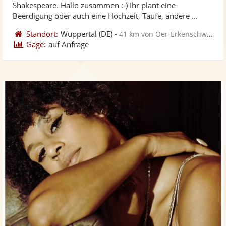
Shakespeare. Hallo zusammen :-) Ihr plant eine
bereit
ber
Sternen
Beerdigung oder auch eine Hochzeit, Taufe, andere ...
Standort:
Wuppertal
(DE)
-
41 km von Oer-Erkenschwick
Gage:
auf Anfrage