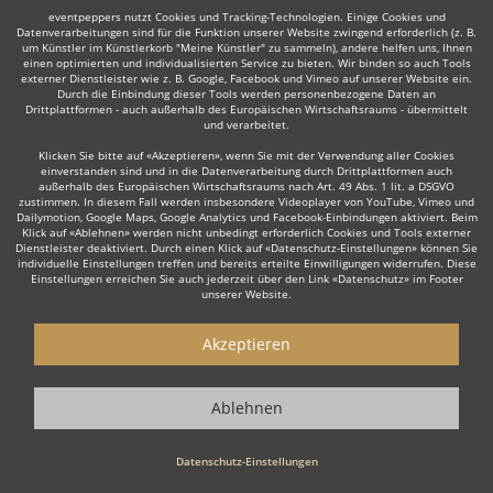
eventpeppers nutzt Cookies und Tracking-Technologien. Einige Cookies und
Datenverarbeitungen sind für die Funktion unserer Website zwingend erforderlich (z. B.
um Künstler im Künstlerkorb "Meine Künstler" zu sammeln), andere helfen uns, Ihnen
einen optimierten und individualisierten Service zu bieten. Wir binden so auch Tools
externer Dienstleister wie z. B. Google, Facebook und Vimeo auf unserer Website ein.
Durch die Einbindung dieser Tools werden personenbezogene Daten an
Auch interessant:
Drittplattformen - auch außerhalb des Europäischen Wirtschaftsraums - übermittelt
und verarbeitet.
Klicken Sie bitte auf «Akzeptieren», wenn Sie mit der Verwendung aller Cookies
einverstanden sind und in die Datenverarbeitung durch Drittplattformen auch
Trompeter
Trauerredner
Dudelsackspieler
Organi
außerhalb des Europäischen Wirtschaftsraums nach Art. 49 Abs. 1 lit. a DSGVO
zustimmen. In diesem Fall werden insbesondere Videoplayer von YouTube, Vimeo und
Dailymotion, Google Maps, Google Analytics und Facebook-Einbindungen aktiviert. Beim
Klick auf «Ablehnen» werden nicht unbedingt erforderlich Cookies und Tools externer
Dienstleister deaktiviert. Durch einen Klick auf «Datenschutz-Einstellungen» können Sie
individuelle Einstellungen treffen und bereits erteilte Einwilligungen widerrufen. Diese
Einstellungen erreichen Sie auch jederzeit über den Link «Datenschutz» im Footer
unserer Website.
Wie funktioniert's?
Akzeptieren
1. Kostenlos anfragen
Starten Sie mit dem Button 'Kostenlos anfragen' eine Anfrage an die für
Ablehnen
Sie interessanten Solomusiker - also z. B. bestimmte Sänger. Diesen
Button finden Sie auf den jeweiligen Künstler-Profil-Seiten der Musiker.
Datenschutz-Einstellungen
2. Angebote erhalten & Details besprechen