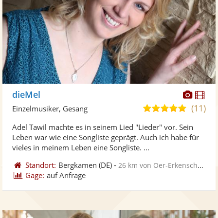
Diese
Di
dieMel
Künst
Kü
(11)
5,0
Einzelmusiker, Gesang
stellt
ste
von
Adel Tawil machte es in seinem Lied "Lieder" vor. Sein
Fotos
Vi
5
Leben war wie eine Songliste geprägt. Auch ich habe für
bereit
ber
Sternen
vieles in meinem Leben eine Songliste. ...
Standort:
Bergkamen
(DE)
-
26 km von Oer-Erkenschwick
Gage:
auf Anfrage