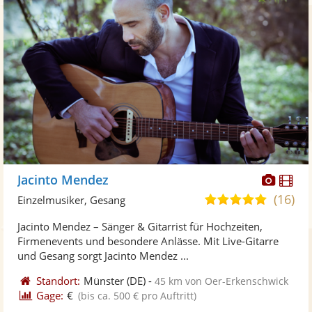
Diese
Di
Jacinto Mendez
Künst
Kü
(16)
4,9
Einzelmusiker, Gesang
stellt
ste
von
Jacinto Mendez – Sänger & Gitarrist für Hochzeiten,
Fotos
Vi
5
Firmenevents und besondere Anlässe. Mit Live-Gitarre
bereit
ber
Sternen
und Gesang sorgt Jacinto Mendez ...
Standort:
Münster
(DE)
-
45 km von Oer-Erkenschwick
Gage:
€
(bis ca. 500 € pro Auftritt)