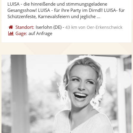
LUISA - die hinreißende und stimmungsgeladene
Fotos
Vi
5
Gesangsshow! LUISA - für ihre Party im Dirndl! LUISA- für
bereit
ber
Sternen
Schützenfeste, Karnevalsfeiern und jegliche ...
Standort:
Iserlohn
(DE)
-
43 km von Oer-Erkenschwick
Gage:
auf Anfrage