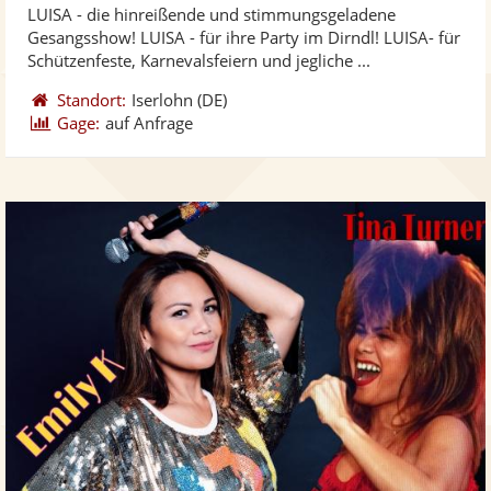
LUISA - die hinreißende und stimmungsgeladene
Fotos
Vi
5
Gesangsshow! LUISA - für ihre Party im Dirndl! LUISA- für
bereit
ber
Sternen
Schützenfeste, Karnevalsfeiern und jegliche ...
Standort:
Iserlohn
(DE)
Gage:
auf Anfrage