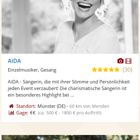
Diese
Di
AiDA
Künst
Kü
(30)
5,0
Einzelmusiker, Gesang
stellt
ste
von
AiDA - Sängerin, die mit ihrer Stimme und Persönlichkeit
Fotos
Vi
5
jeden Event verzaubert! Die charismatische Sängerin ist
bereit
ber
Sternen
ein besonderes Highlight bei ...
Standort:
Münster
(DE)
-
60 km von Menden
Gage:
€€
(ca. 500 € - 1800 € pro Auftritt)