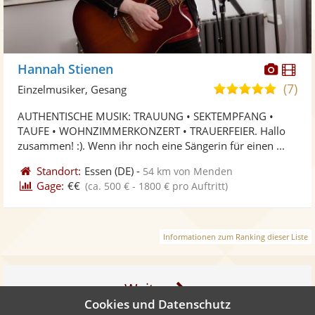
Diese
Di
Hannah Stienen
Künst
Kü
(7)
5,0
Einzelmusiker, Gesang
stellt
ste
von
AUTHENTISCHE MUSIK: TRAUUNG • SEKTEMPFANG •
Fotos
Vi
5
TAUFE • WOHNZIMMERKONZERT • TRAUERFEIER. Hallo
bereit
ber
Sternen
zusammen! :). Wenn ihr noch eine Sängerin für einen ...
Standort:
Essen
(DE)
-
54 km von Menden
Gage:
€€
(ca. 500 € - 1800 € pro Auftritt)
Informationen zum Ranking dieser Liste
Weiter
Cookies und Datenschutz