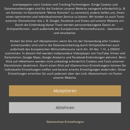
eventpeppers nutzt Cookies und Tracking-Technologien. Einige Cookies und
Datenverarbeitungen sind für die Funktion unserer Website zwingend erforderlich (z. B.
um Künstler im Künstlerkorb "Meine Künstler" zu sammeln), andere helfen uns, Ihnen
einen optimierten und individualisierten Service zu bieten. Wir binden so auch Tools
externer Dienstleister wie z. B. Google, Facebook und Vimeo auf unserer Website ein.
Durch die Einbindung dieser Tools werden personenbezogene Daten an
Auch interessant:
Drittplattformen - auch außerhalb des Europäischen Wirtschaftsraums - übermittelt
und verarbeitet.
Klicken Sie bitte auf «Akzeptieren», wenn Sie mit der Verwendung aller Cookies
einverstanden sind und in die Datenverarbeitung durch Drittplattformen auch
Trompeter
Trauerredner
Dudelsackspieler
Organi
außerhalb des Europäischen Wirtschaftsraums nach Art. 49 Abs. 1 lit. a DSGVO
zustimmen. In diesem Fall werden insbesondere Videoplayer von YouTube, Vimeo und
Dailymotion, Google Maps, Google Analytics und Facebook-Einbindungen aktiviert. Beim
Klick auf «Ablehnen» werden nicht unbedingt erforderlich Cookies und Tools externer
Dienstleister deaktiviert. Durch einen Klick auf «Datenschutz-Einstellungen» können Sie
individuelle Einstellungen treffen und bereits erteilte Einwilligungen widerrufen. Diese
Einstellungen erreichen Sie auch jederzeit über den Link «Datenschutz» im Footer
unserer Website.
Wie funktioniert's?
Akzeptieren
1. Kostenlos anfragen
Starten Sie mit dem Button 'Kostenlos anfragen' eine Anfrage an die für
Ablehnen
Sie interessanten Solomusiker - also z. B. bestimmte Sänger. Diesen
Button finden Sie auf den jeweiligen Künstler-Profil-Seiten der Musiker.
Datenschutz-Einstellungen
2. Angebote erhalten & Details besprechen