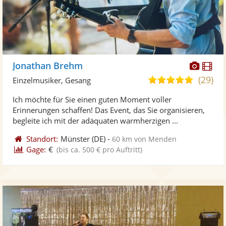
Diese
Di
Jonathan Brehm
Künst
Kü
(29)
5,0
Einzelmusiker, Gesang
stellt
ste
von
Ich möchte für Sie einen guten Moment voller
Fotos
Vi
5
Erinnerungen schaffen! Das Event, das Sie organisieren,
bereit
ber
Sternen
begleite ich mit der adäquaten warmherzigen ...
Standort:
Münster
(DE)
-
60 km von Menden
Gage:
€
(bis ca. 500 € pro Auftritt)