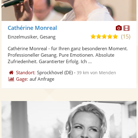
Diese
Di
Cathérine Monreal
Künst
Kü
(15)
5,0
Einzelmusiker, Gesang
stellt
ste
von
Cathérine Monreal - für Ihren ganz besonderen Moment.
Fotos
Vi
5
Professioneller Gesang. Pure Emotionen. Absolute
bereit
ber
Sternen
Zufriedenheit. Garantierter Erfolg. Ich ...
Standort:
Sprockhövel
(DE)
-
39 km von Menden
Gage:
auf Anfrage