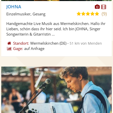
Diese
Di
JOHNA
Künst
Kü
(9)
5,0
Einzelmusiker, Gesang
stellt
ste
von
Handgemachte Live Musik aus Wermelskirchen. Hallo ihr
Fotos
Vi
5
Lieben, schön dass ihr hier seid. Ich bin JOHNA, Singer
bereit
ber
Sternen
Songwriterin & Gitarristin ...
Standort:
Wermelskirchen
(DE)
-
51 km von Menden
Gage:
auf Anfrage