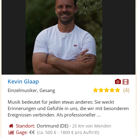
Diese
Di
Kevin Glaap
Künst
Kü
(4)
5,0
Einzelmusiker, Gesang
stellt
ste
von
Musik bedeutet für jeden etwas anderes: Sie weckt
Fotos
Vi
5
Erinnerungen und Gefühle in uns, die wir mit besonderen
bereit
ber
Sternen
Ereignissen verbinden. Als professioneller ...
Standort:
Dortmund
(DE)
-
25 km von Menden
Gage:
€€
(ca. 500 € - 1800 € pro Auftritt)