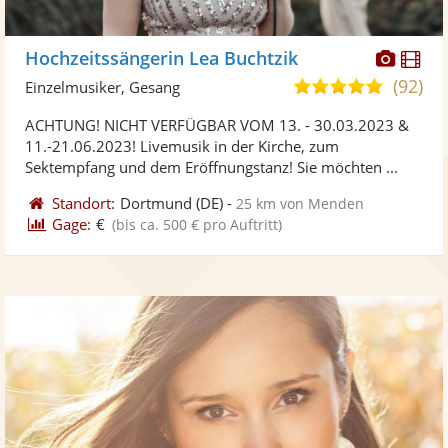
Diese
Di
Hochzeitssängerin Lea Buchtzik
Künst
Kü
(92)
5,0
Einzelmusiker, Gesang
stellt
ste
von
ACHTUNG! NICHT VERFÜGBAR VOM 13. - 30.03.2023 &
Fotos
Vi
5
11.-21.06.2023! Livemusik in der Kirche, zum
bereit
ber
Sternen
Sektempfang und dem Eröffnungstanz! Sie möchten ...
Standort:
Dortmund
(DE)
-
25 km von Menden
Gage:
€
(bis ca. 500 € pro Auftritt)