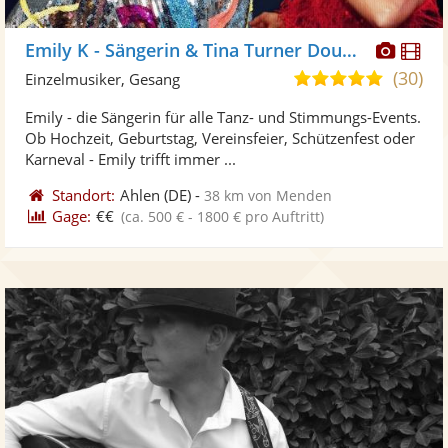
Diese
Di
Emily K - Sängerin & Tina Turner Double
Künst
Kü
(30)
5,0
Einzelmusiker, Gesang
stellt
ste
von
Emily - die Sängerin für alle Tanz- und Stimmungs-Events.
Fotos
Vi
5
Ob Hochzeit, Geburtstag, Vereinsfeier, Schützenfest oder
bereit
ber
Sternen
Karneval - Emily trifft immer ...
Standort:
Ahlen
(DE)
-
38 km von Menden
Gage:
€€
(ca. 500 € - 1800 € pro Auftritt)