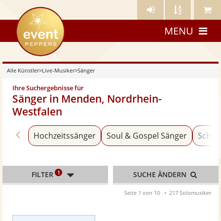
Künstler-
Künstler
Meine
eventpeppers
Login
A-
Künstle
MENU
Z
Alle Künstler
>
Live-Musiker
>
Sänger
Ihre Suchergebnisse für
Sänger in Menden, Nordrhein-
Westfalen
Zurück zu «Live-Musiker»
Hochzeitssänger
Soul & Gospel Sänger
Schla
1
FILTER
SUCHE ÄNDERN
Seite 1 von 10
217 Solomusiker