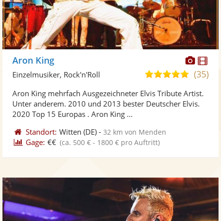
Diese
Di
Aron King
Künst
Kü
(35)
4,9
Einzelmusiker, Rock'n'Roll
stellt
ste
von
Aron King mehrfach Ausgezeichneter Elvis Tribute Artist.
Fotos
Vi
5
Unter anderem. 2010 und 2013 bester Deutscher Elvis.
bereit
ber
Sternen
2020 Top 15 Europas . Aron King ...
Standort:
Witten
(DE)
-
32 km von Menden
Gage:
€€
(ca. 500 € - 1800 € pro Auftritt)