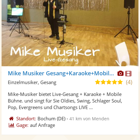
Diese
Di
Mike Musiker Gesang+Karaoke+Mobile Bühne
Künst
Kü
(4)
4,9
Einzelmusiker, Gesang
stellt
ste
von
Mike-Musiker bietet Live-Gesang + Karaoke + Mobile
Fotos
Vi
5
Bühne. und singt für Sie Oldies, Swing, Schlager Soul,
bereit
ber
Sternen
Pop, Evergreens und Chartsongs LIVE ...
Standort:
Bochum
(DE)
-
41 km von Menden
Gage:
auf Anfrage