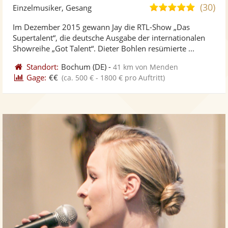
Künst
Kü
(30)
5,0
Einzelmusiker, Gesang
stellt
ste
von
Im Dezember 2015 gewann Jay die RTL-Show „Das
Fotos
Vi
5
Supertalent“, die deutsche Ausgabe der internationalen
bereit
ber
Sternen
Showreihe „Got Talent“. Dieter Bohlen resümierte ...
Standort:
Bochum
(DE)
-
41 km von Menden
Gage:
€€
(ca. 500 € - 1800 € pro Auftritt)