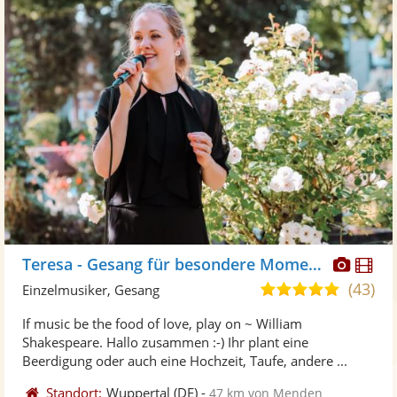
Diese
Di
Teresa - Gesang für besondere Momente
Künst
Kü
(43)
5,0
Einzelmusiker, Gesang
stellt
ste
von
If music be the food of love, play on ~ William
Fotos
Vi
5
Shakespeare. Hallo zusammen :-) Ihr plant eine
bereit
ber
Sternen
Beerdigung oder auch eine Hochzeit, Taufe, andere ...
Standort:
Wuppertal
(DE)
-
47 km von Menden