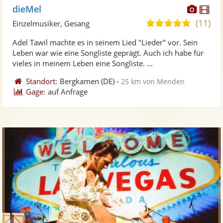
Diese
Di
dieMel
Künst
Kü
(11)
5,0
Einzelmusiker, Gesang
stellt
ste
von
Adel Tawil machte es in seinem Lied "Lieder" vor. Sein
Fotos
Vi
5
Leben war wie eine Songliste geprägt. Auch ich habe für
bereit
ber
Sternen
vieles in meinem Leben eine Songliste. ...
Standort:
Bergkamen
(DE)
-
25 km von Menden
Gage:
auf Anfrage