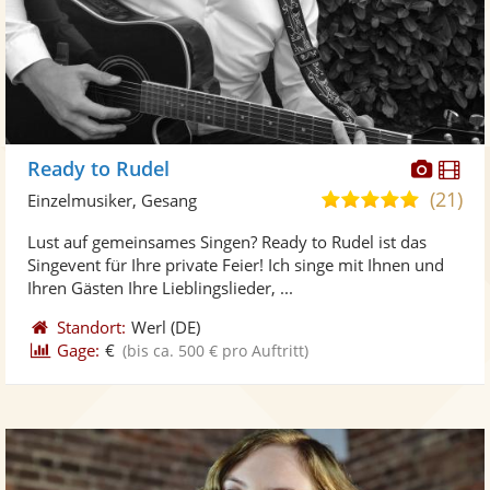
Diese
Di
Ready to Rudel
Künst
Kü
(21)
4,9
Einzelmusiker, Gesang
stellt
ste
von
Lust auf gemeinsames Singen? Ready to Rudel ist das
Fotos
Vi
5
Singevent für Ihre private Feier! Ich singe mit Ihnen und
bereit
ber
Sternen
Ihren Gästen Ihre Lieblingslieder, ...
Standort:
Werl
(DE)
Gage:
€
(bis ca. 500 € pro Auftritt)