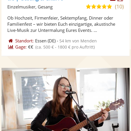
Künst
Kü
(10)
5,0
Einzelmusiker, Gesang
stellt
ste
von
Ob Hochzeit, Firmenfeier, Sektempfang, Dinner oder
Fotos
Vi
5
Familienfest – wir bieten Euch einzigartige, akustische
bereit
ber
Sternen
Live-Musik zur Untermalung Eures Events. ...
Standort:
Essen
(DE)
-
54 km von Menden
Gage:
€€
(ca. 500 € - 1800 € pro Auftritt)