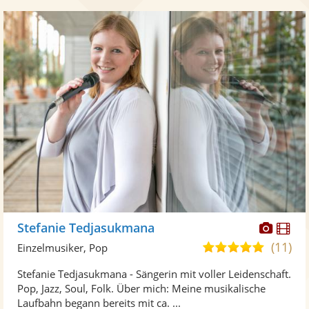
Diese
Di
Stefanie Tedjasukmana
Künst
Kü
(11)
5,0
Einzelmusiker, Pop
stellt
ste
von
Stefanie Tedjasukmana - Sängerin mit voller Leidenschaft.
Fotos
Vi
5
Pop, Jazz, Soul, Folk. Über mich: Meine musikalische
bereit
ber
Sternen
Laufbahn begann bereits mit ca. ...