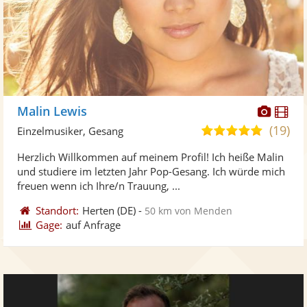
Diese
Di
Malin Lewis
Künst
Kü
(19)
5,0
Einzelmusiker, Gesang
stellt
ste
von
Herzlich Willkommen auf meinem Profil! Ich heiße Malin
Fotos
Vi
5
und studiere im letzten Jahr Pop-Gesang. Ich würde mich
bereit
ber
Sternen
freuen wenn ich Ihre/n Trauung, ...
Standort:
Herten
(DE)
-
50 km von Menden
Gage:
auf Anfrage