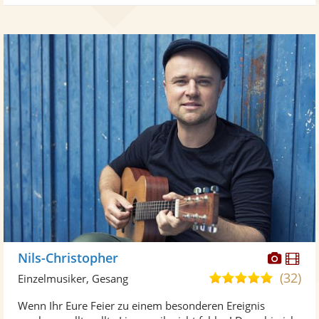
Diese
Di
Nils-Christopher
Künst
Kü
(32)
5,0
Einzelmusiker, Gesang
stellt
ste
von
Wenn Ihr Eure Feier zu einem besonderen Ereignis
Fotos
Vi
5