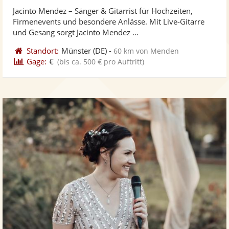
stellt
ste
von
Jacinto Mendez – Sänger & Gitarrist für Hochzeiten,
Fotos
Vi
5
Firmenevents und besondere Anlässe. Mit Live-Gitarre
bereit
ber
Sternen
und Gesang sorgt Jacinto Mendez ...
Standort:
Münster
(DE)
-
60 km von Menden
Gage:
€
(bis ca. 500 € pro Auftritt)