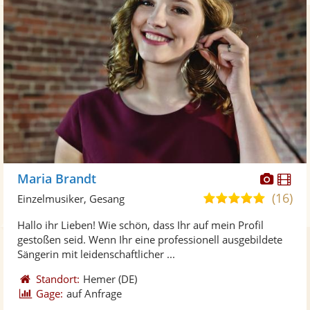
Diese
Di
Maria Brandt
Künst
Kü
(16)
5,0
Einzelmusiker, Gesang
stellt
ste
von
Hallo ihr Lieben! Wie schön, dass Ihr auf mein Profil
Fotos
Vi
5
gestoßen seid. Wenn Ihr eine professionell ausgebildete
bereit
ber
Sternen
Sängerin mit leidenschaftlicher ...
Standort:
Hemer
(DE)
Gage:
auf Anfrage