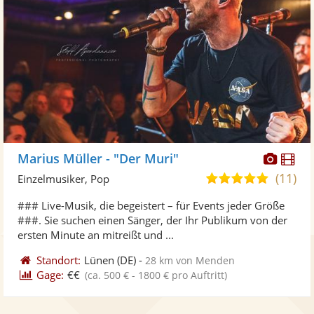
Diese
Di
Marius Müller - "Der Muri"
Künst
Kü
(11)
5,0
Einzelmusiker, Pop
stellt
ste
von
### Live-Musik, die begeistert – für Events jeder Größe
Fotos
Vi
5
###. Sie suchen einen Sänger, der Ihr Publikum von der
bereit
ber
Sternen
ersten Minute an mitreißt und ...
Standort:
Lünen
(DE)
-
28 km von Menden
Gage:
€€
(ca. 500 € - 1800 € pro Auftritt)