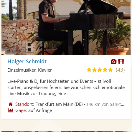
Diese
Di
Holger Schmidt
Künst
Kü
(43)
5,0
Einzelmusiker, Klavier
stellt
ste
von
Live-Piano & DJ für Hochzeiten und Events – stilvoll
Fotos
Vi
5
starten, ausgelassen feiern. Sie wünschen sich emotionale
bereit
ber
Sternen
Live-Musik zur Trauung, eine ...
Standort:
Frankfurt am Main
(DE)
-
146 km von Sankt Ingbert
Gage:
auf Anfrage