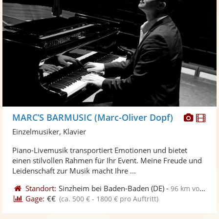
Diese
Di
MARC’S BARMUSIC (Marc-Oliver Dopf)
Künst
Kü
Einzelmusiker, Klavier
stellt
ste
Piano-Livemusik transportiert Emotionen und bietet
Fotos
Vi
einen stilvollen Rahmen für Ihr Event. Meine Freude und
bereit
ber
Leidenschaft zur Musik macht Ihre ...
Standort:
Sinzheim bei Baden-Baden
(DE)
-
96 km von Sankt Ingbert
Gage:
€€
(ca. 500 € - 1800 € pro Auftritt)