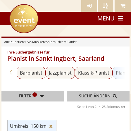
Künstler-
Künstler
Meine
eventpeppers
Login
A-
Künstle
MENU
Z
Alle Künstler
>
Live-Musiker
>
Solomusiker
>
Pianist
Ihre Suchergebnisse für
Pianist in Sankt Ingbert, Saarland
Zurück zu «Solomusiker»
Barpianist
Jazzpianist
Klassik-Pianist
Pianist
1
FILTER
SUCHE ÄNDERN
Seite 1 von 2
25 Solomusiker
Umkreis: 150 km zurücksetzen
Umkreis: 150 km