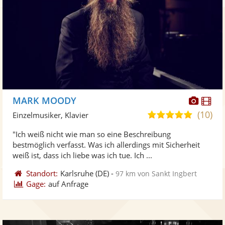
Diese
Di
MARK MOODY
Künst
Kü
(10)
5,0
Einzelmusiker, Klavier
stellt
ste
von
"Ich weiß nicht wie man so eine Beschreibung
Fotos
Vi
5
bestmöglich verfasst. Was ich allerdings mit Sicherheit
bereit
ber
Sternen
weiß ist, dass ich liebe was ich tue. Ich ...
Standort:
Karlsruhe
(DE)
-
97 km von Sankt Ingbert
Gage:
auf Anfrage