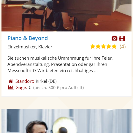
Diese
Di
Piano & Beyond
Künst
Kü
(4)
4,9
Einzelmusiker, Klavier
stellt
ste
von
Sie suchen musikalische Umrahmung für Ihre Feier,
Fotos
Vi
5
Abendveranstaltung, Präsentation oder gar Ihren
bereit
ber
Sternen
Messeauftritt? Wir bieten ein reichhaltiges ...
Standort:
Kirkel
(DE)
Gage:
€
(bis ca. 500 € pro Auftritt)