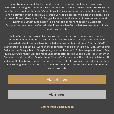
eventpeppers nutzt Cookies und Tracking-Technologien. Einige Cookies und
Datenverarbeitungen sind für die Funktion unserer Website zwingend erforderlich (z. B.
Auch interessant:
um Künstler im Künstlerkorb "Meine Künstler" zu sammeln), andere helfen uns, Ihnen
einen optimierten und individualisierten Service zu bieten. Wir binden so auch Tools
externer Dienstleister wie z. B. Google, Facebook und Vimeo auf unserer Website ein.
Durch die Einbindung dieser Tools werden personenbezogene Daten an
Drittplattformen - auch außerhalb des Europäischen Wirtschaftsraums - übermittelt
und verarbeitet.
Organist
Moderator
Musicalsänger
Redner/Refere
Klicken Sie bitte auf «Akzeptieren», wenn Sie mit der Verwendung aller Cookies
einverstanden sind und in die Datenverarbeitung durch Drittplattformen auch
außerhalb des Europäischen Wirtschaftsraums nach Art. 49 Abs. 1 lit. a DSGVO
zustimmen. In diesem Fall werden insbesondere Videoplayer von YouTube, Vimeo und
Dailymotion, Google Maps, Google Analytics und Facebook-Einbindungen aktiviert. Beim
Klick auf «Ablehnen» werden nicht unbedingt erforderlich Cookies und Tools externer
Dienstleister deaktiviert. Durch einen Klick auf «Datenschutz-Einstellungen» können Sie
Wie funktioniert's?
individuelle Einstellungen treffen und bereits erteilte Einwilligungen widerrufen. Diese
Einstellungen erreichen Sie auch jederzeit über den Link «Datenschutz» im Footer
unserer Website.
1. Kostenlos anfragen
Starten Sie mit dem Button 'Kostenlos anfragen' eine Anfrage an die für
Akzeptieren
Sie interessanten Solomusiker - also z. B. bestimmte Pianisten. Diesen
Button finden Sie auf den jeweiligen Künstler-Profil-Seiten der Musiker.
Ablehnen
2. Angebote erhalten & Details besprechen
Datenschutz-Einstellungen
Sie erhalten Angebote Ihrer angefragten Pianisten. Nutzen Sie die
Funktionen der eventpeppers-Plattform oder telefonieren Sie direkt mit