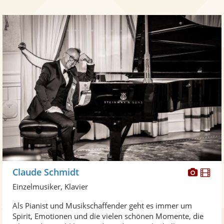
Diese
Di
Claude Schmidt
Künst
Kü
Einzelmusiker, Klavier
stellt
ste
Als Pianist und Musikschaffender geht es immer um
Fotos
Vi
Spirit, Emotionen und die vielen schönen Momente, die
bereit
ber