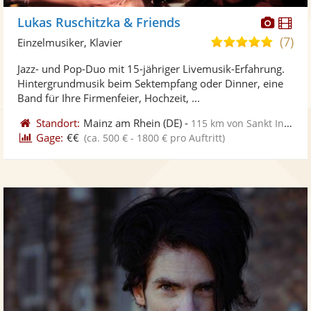
Diese
Di
Lukas Ruschitzka & Friends
Künst
Kü
(7)
5,0
Einzelmusiker, Klavier
stellt
ste
von
Jazz- und Pop-Duo mit 15-jähriger Livemusik-Erfahrung.
Fotos
Vi
5
Hintergrundmusik beim Sektempfang oder Dinner, eine
bereit
ber
Sternen
Band für Ihre Firmenfeier, Hochzeit, ...
Standort:
Mainz am Rhein
(DE)
-
115 km von Sankt Ingbert
Gage:
€€
(ca. 500 € - 1800 € pro Auftritt)