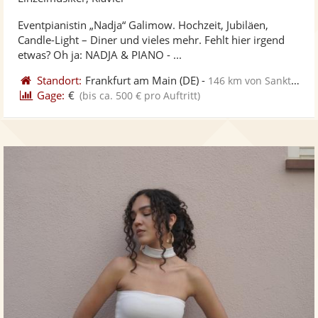
stellt
ste
Eventpianistin „Nadja“ Galimow. Hochzeit, Jubiläen,
Fotos
Vi
Candle-Light – Diner und vieles mehr. Fehlt hier irgend
bereit
ber
etwas? Oh ja: NADJA & PIANO - ...
Standort:
Frankfurt am Main
(DE)
-
146 km von Sankt Ingbert
Gage:
€
(bis ca. 500 € pro Auftritt)