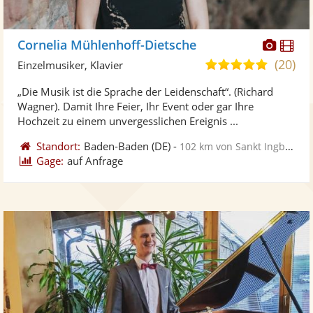
Diese
Di
Cornelia Mühlenhoff-Dietsche
Künst
Kü
(20)
5,0
Einzelmusiker, Klavier
stellt
ste
von
„Die Musik ist die Sprache der Leidenschaft“. (Richard
Fotos
Vi
5
Wagner). Damit Ihre Feier, Ihr Event oder gar Ihre
bereit
ber
Sternen
Hochzeit zu einem unvergesslichen Ereignis ...
Standort:
Baden-Baden
(DE)
-
102 km von Sankt Ingbert
Gage:
auf Anfrage