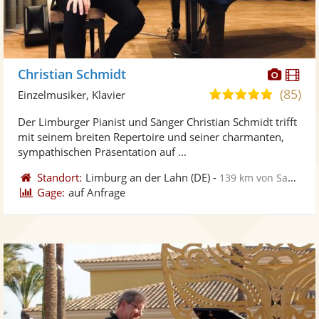
Diese
Di
Christian Schmidt
Künst
Kü
(85)
5,0
Einzelmusiker, Klavier
stellt
ste
von
Der Limburger Pianist und Sänger Christian Schmidt trifft
Fotos
Vi
5
mit seinem breiten Repertoire und seiner charmanten,
bereit
ber
Sternen
sympathischen Präsentation auf ...
Standort:
Limburg an der Lahn
(DE)
-
139 km von Sankt Ingbert
Gage:
auf Anfrage