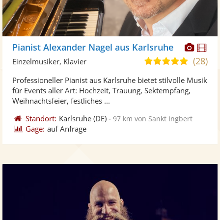
Diese
Di
Pianist Alexander Nagel aus Karlsruhe
Künst
Kü
(28)
5,0
Einzelmusiker, Klavier
stellt
ste
von
Professioneller Pianist aus Karlsruhe bietet stilvolle Musik
Fotos
Vi
5
für Events aller Art: Hochzeit, Trauung, Sektempfang,
bereit
ber
Sternen
Weihnachtsfeier, festliches ...
Standort:
Karlsruhe
(DE)
-
97 km von Sankt Ingbert
Gage:
auf Anfrage