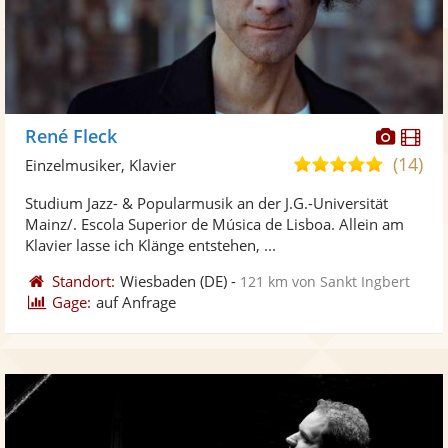
Diese
Di
René Fleck
Künst
Kü
(14)
5,0
Einzelmusiker, Klavier
stellt
ste
von
Studium Jazz- & Popularmusik an der J.G.-Universität
Fotos
Vi
5
Mainz/. Escola Superior de Música de Lisboa. Allein am
bereit
ber
Sternen
Klavier lasse ich Klänge entstehen, ...
Standort:
Wiesbaden
(DE)
-
121 km von Sankt Ingbert
Gage:
auf Anfrage