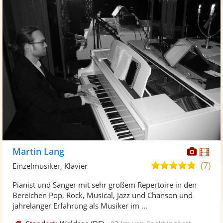
Diese
Di
Martin Lang
Künst
Kü
(7)
5,0
Einzelmusiker, Klavier
stellt
ste
von
Pianist und Sänger mit sehr großem Repertoire in den
Fotos
Vi
5
Bereichen Pop, Rock, Musical, Jazz und Chanson und
bereit
ber
Sternen
jahrelanger Erfahrung als Musiker im ...