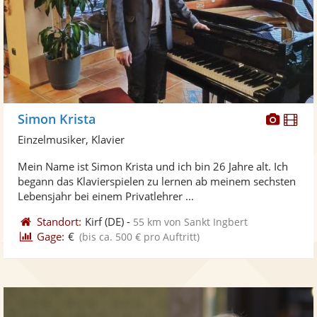
Diese
Di
Simon Krista
Künst
Kü
Einzelmusiker, Klavier
stellt
ste
Mein Name ist Simon Krista und ich bin 26 Jahre alt. Ich
Fotos
Vi
begann das Klavierspielen zu lernen ab meinem sechsten
bereit
ber
Lebensjahr bei einem Privatlehrer ...
Standort:
Kirf
(DE)
-
55 km von Sankt Ingbert
Gage:
€
(bis ca. 500 € pro Auftritt)