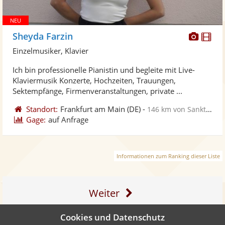
Diese
Di
Sheyda Farzin
Künst
Kü
Einzelmusiker, Klavier
stellt
ste
Ich bin professionelle Pianistin und begleite mit Live-
Fotos
Vi
Klaviermusik Konzerte, Hochzeiten, Trauungen,
bereit
ber
Sektempfänge, Firmenveranstaltungen, private ...
Standort:
Frankfurt am Main
(DE)
-
146 km von Sankt Ingbert
Gage:
auf Anfrage
Informationen zum Ranking dieser Liste
Weiter
Cookies und Datenschutz