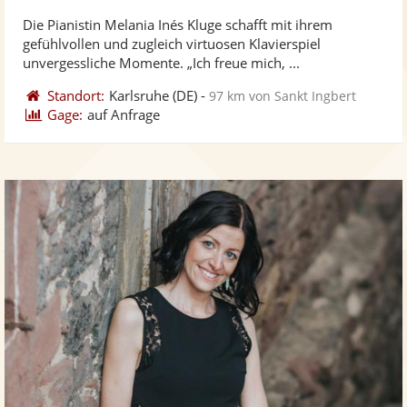
stellt
ste
von
Die Pianistin Melania Inés Kluge schafft mit ihrem
Fotos
Vi
5
gefühlvollen und zugleich virtuosen Klavierspiel
bereit
ber
Sternen
unvergessliche Momente. „Ich freue mich, ...
Standort:
Karlsruhe
(DE)
-
97 km von Sankt Ingbert
Gage:
auf Anfrage