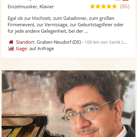
Künst
Kü
(86)
5,0
Einzelmusiker, Klavier
stellt
ste
von
Egal ob zur Hochzeit, zum Galadinner, zum großen
Fotos
Vi
5
Firmenevent, zur Vernissage, zur Geburtstagsfeier oder
bereit
ber
Sternen
für jede andere Gelegenheit, bei der ...
Standort:
Graben-Neudorf
(DE)
-
100 km von Sankt Ingbert
Gage:
auf Anfrage