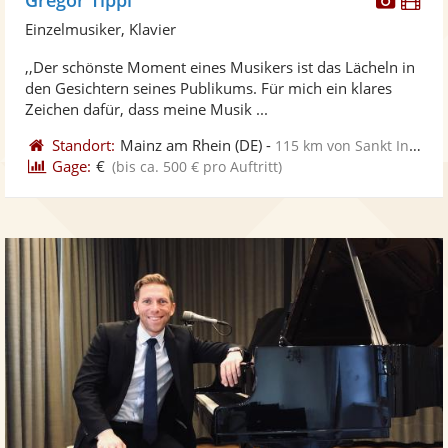
Künst
Kü
Einzelmusiker, Klavier
stellt
ste
,,Der schönste Moment eines Musikers ist das Lächeln in
Fotos
Vi
den Gesichtern seines Publikums. Für mich ein klares
bereit
ber
Zeichen dafür, dass meine Musik ...
Standort:
Mainz am Rhein
(DE)
-
115 km von Sankt Ingbert
Gage:
€
(bis ca. 500 € pro Auftritt)