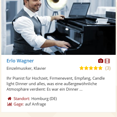
Diese
Di
Erlo Wagner
Künst
Kü
(3)
5,0
Einzelmusiker, Klavier
stellt
ste
von
Ihr Pianist für Hochzeit, Firmenevent, Empfang, Candle
Fotos
Vi
5
light Dinner und alles, was eine außergewöhnliche
bereit
ber
Sternen
Atmosphäre verdient: Es war ein Dinner ...
Standort:
Homburg
(DE)
Gage:
auf Anfrage