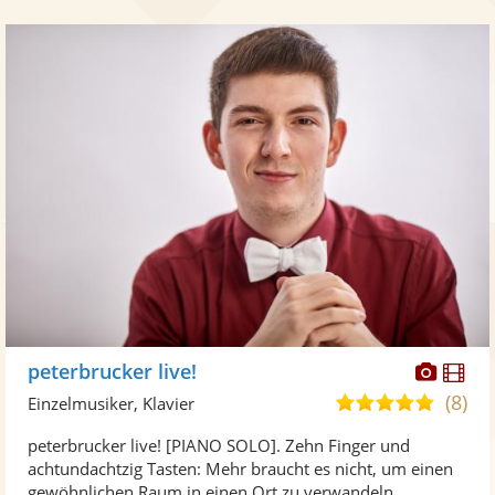
Diese
Di
peterbrucker live!
Künst
Kü
(8)
5,0
Einzelmusiker, Klavier
stellt
ste
von
peterbrucker live! [PIANO SOLO]. Zehn Finger und
Fotos
Vi
5
achtundachtzig Tasten: Mehr braucht es nicht, um einen
bereit
ber
Sternen
gewöhnlichen Raum in einen Ort zu verwandeln, ...