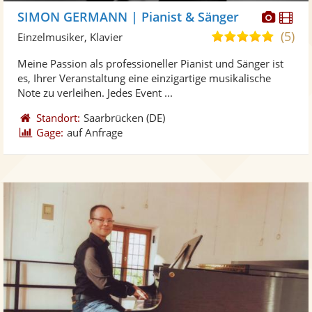
Diese
Di
SIMON GERMANN | Pianist & Sänger
Künst
Kü
(5)
5,0
Einzelmusiker, Klavier
stellt
ste
von
Meine Passion als professioneller Pianist und Sänger ist
Fotos
Vi
5
es, Ihrer Veranstaltung eine einzigartige musikalische
bereit
ber
Sternen
Note zu verleihen. Jedes Event ...
Standort:
Saarbrücken
(DE)
Gage:
auf Anfrage