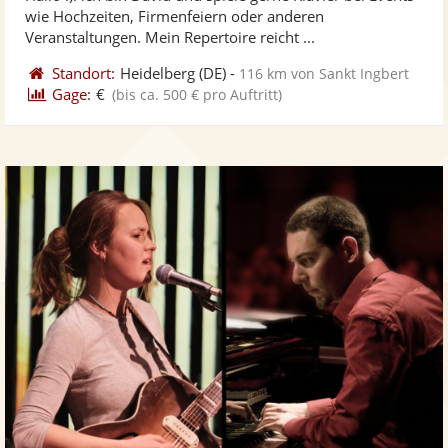
Fotos
Vi
5
wie Hochzeiten, Firmenfeiern oder anderen
bereit
ber
Sternen
Veranstaltungen. Mein Repertoire reicht ...
Standort:
Heidelberg
(DE)
-
116 km von Sankt Ingbert
Gage:
€
(bis ca. 500 € pro Auftritt)