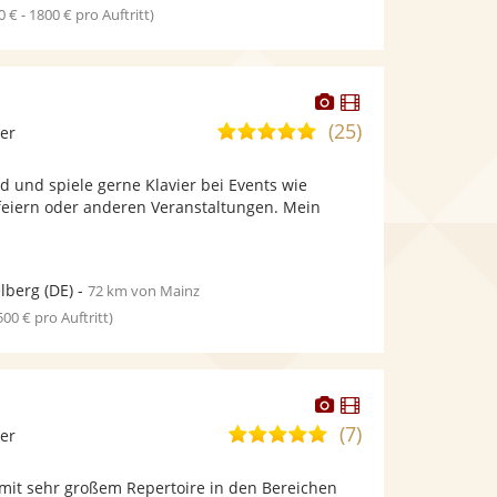
0 € - 1800 € pro Auftritt)
Dieser
Dieser
Künstler
Künstler
(25)
5,0
ier
stellt
stellt
von
Fotos
Videos
vid und spiele gerne Klavier bei Events wie
5
bereit.
bereit.
feiern oder anderen Veranstaltungen. Mein
Sternen
lberg
(DE)
-
72 km von Mainz
 500 € pro Auftritt)
Dieser
Dieser
Künstler
Künstler
(7)
5,0
ier
stellt
stellt
von
Fotos
Videos
 mit sehr großem Repertoire in den Bereichen
5