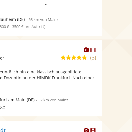
_________________________ ...
Nauheim
(DE)
-
53 km von Mainz
1800 € - 3500 € pro Auftritt)
Dieser
Dieser
Künstler
Künstler
(3)
5,0
ier
stellt
stellt
von
Fotos
Videos
reund! Ich bin eine klassisch ausgebildete
5
bereit.
bereit.
nd Dozentin an der HfMDK Frankfurt. Nach einer
Sternen
furt am Main
(DE)
-
32 km von Mainz
age
Dieser
Dieser
idt