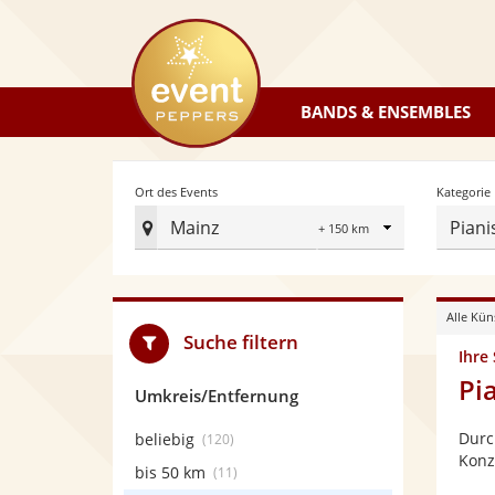
eventpeppers
BANDS & ENSEMBLES
Radius
Ort des Events
Kategorie
Mainz
Piani
Ort
des
Events
Alle Kün
festlegen
Suche filtern
Ihre
Pi
Umkreis/Entfernung
Durc
beliebig
(120)
Konz
bis 50 km
(11)