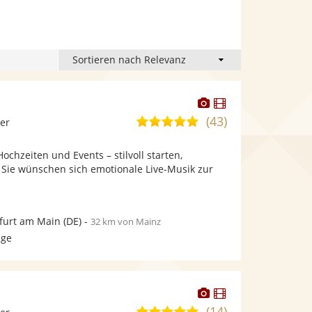
Dieser
Dieser
t
Künstler
Künstler
(43)
5,0
ier
stellt
stellt
von
Fotos
Videos
Hochzeiten und Events – stilvoll starten,
5
bereit.
bereit.
 Sie wünschen sich emotionale Live-Musik zur
Sternen
furt am Main
(DE)
-
32 km von Mainz
age
Dieser
Dieser
Künstler
Künstler
(14)
5,0