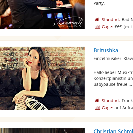
Party. _______________
Standort:
Bad 
Gage:
€€€
(ca. 
Britushka
Einzelmusiker, Klav
Hallo lieber Musikf
Konzertpianistin u
Babypause freue ...
Standort:
Frank
Gage:
auf Anfr
Christian Schm