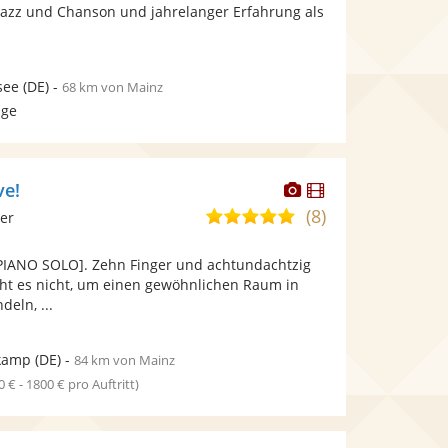
bereit.
bereit.
 Jazz und Chanson und jahrelanger Erfahrung als
Sternen
see
(DE)
-
68 km von Mainz
age
Dieser
Dieser
ve!
Künstler
Künstler
(8)
5,0
ier
stellt
stellt
von
Fotos
Videos
 [PIANO SOLO]. Zehn Finger und achtundachtzig
5
bereit.
bereit.
ht es nicht, um einen gewöhnlichen Raum in
Sternen
deln, ...
kamp
(DE)
-
84 km von Mainz
0 € - 1800 € pro Auftritt)