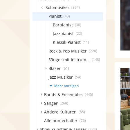
Solomusiker
(394)
Pianist
(43)
Barpianist
(30)
Jazzpianist
(22)
Klassik-Pianist
(11)
Rock & Pop Musiker
(220)
Sänger mit Instrument
(148)
Bläser
(61)
Jazz Musiker
(54)
Mehr anzeigen
Bands & Ensembles
(445)
Sänger
(260)
Andere Kulturen
(85)
Alleinunterhalter
(76)
Show Künstler & Tänzer
(274)