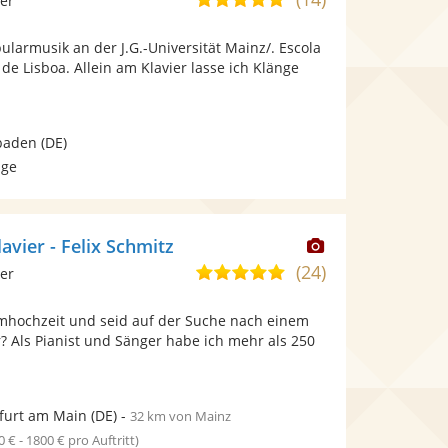
ier
stellt
stellt
von
Fotos
Videos
ularmusik an der J.G.-Universität Mainz/. Escola
5
bereit.
bereit.
de Lisboa. Allein am Klavier lasse ich Klänge
Sternen
baden
(DE)
age
Dieser
lavier - Felix Schmitz
Künstler
(24)
5,0
ier
stellt
von
Fotos
umhochzeit und seid auf der Suche nach einem
5
bereit.
? Als Pianist und Sänger habe ich mehr als 250
Sternen
furt am Main
(DE)
-
32 km von Mainz
0 € - 1800 € pro Auftritt)