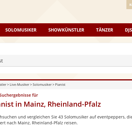
K
SOLOMUSIKER
SHOWKÜNSTLER
TÄNZER
DJS
st
stler
>
Live-Musiker
>
Solomusiker
>
Pianist
 Suchergebnisse für
anist in Mainz, Rheinland-Pfalz
hsuchen und vergleichen Sie 43 Solomusiker auf eventpeppers, die
ert nach Mainz, Rheinland-Pfalz reisen.