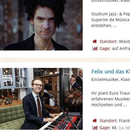
Einzelmusiker, Klav
Studium Jazz- & Pop
Superior de Música 
entstehen, ...
Standort:
Wies
Gage:
auf Anfr
Felix und das K
Einzelmusiker, Klav
Ihr plant Eure Tra
erfahrenen Musiker
Hochzeiten und ...
Standort:
Frank
Gage:
€€
(ca. 50