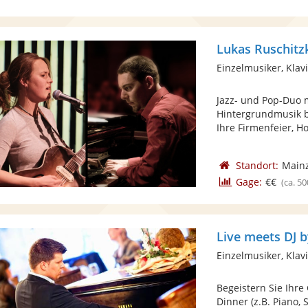
Lukas Ruschitz
Einzelmusiker, Klav
Jazz- und Pop-Duo m
Hintergrundmusik b
Ihre Firmenfeier, Hoc
Standort:
Main
Gage:
€€
(ca. 50
Live meets DJ
Einzelmusiker, Klav
Begeistern Sie Ihr
Dinner (z.B. Piano,