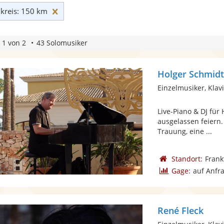
Umkreis: 150 km zurücksetzen
reis: 150 km
 1 von 2
43 Solomusiker
Holger Schmid
Einzelmusiker, Klav
Live-Piano & DJ für 
ausgelassen feiern.
Trauung, eine ...
Standort:
Frank
Gage:
auf Anfr
René Fleck