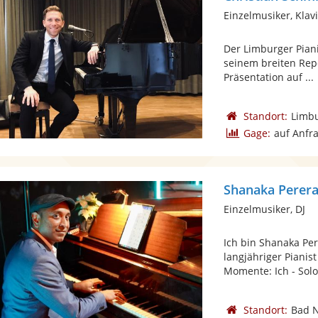
Einzelmusiker, Klav
Der Limburger Piani
seinem breiten Rep
Präsentation auf ...
Standort:
Limbu
Gage:
auf Anfr
Shanaka Perera 
Einzelmusiker, DJ
Ich bin Shanaka Pe
langjähriger Pianis
Momente: Ich - Solo 
Standort:
Bad 