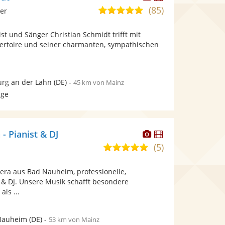
Künstler
Künstler
(85)
5,0
ier
stellt
stellt
von
Fotos
Videos
st und Sänger Christian Schmidt trifft mit
5
bereit.
bereit.
ertoire und seiner charmanten, sympathischen
Sternen
rg an der Lahn
(DE)
-
45 km von Mainz
age
Dieser
Dieser
- Pianist & DJ
Künstler
Künstler
(5)
5,0
stellt
stellt
von
Fotos
Videos
rera aus Bad Nauheim, professionelle,
5
bereit.
bereit.
t & DJ. Unsere Musik schafft besondere
Sternen
als ...
Nauheim
(DE)
-
53 km von Mainz