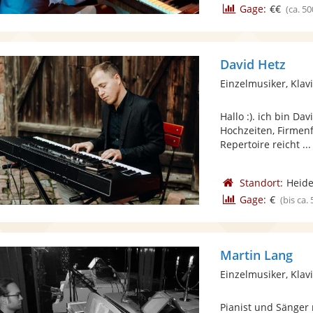
Gage:
€€
(ca. 50
David Hetz
Einzelmusiker, Klav
Hallo :). ich bin Da
Hochzeiten, Firmen
Repertoire reicht ...
Standort:
Heide
Gage:
€
(bis ca.
Martin Lang
Einzelmusiker, Klav
Pianist und Sänger