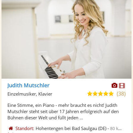
Diese
Di
Judith Mutschler
Künst
Kü
(38)
5,0
Einzelmusiker, Klavier
stellt
ste
von
Eine Stimme, ein Piano - mehr braucht es nicht! Judith
Fotos
Vi
5
Mutschler steht seit über 17 Jahren erfolgreich auf den
bereit
ber
Sternen
Bühnen dieser Welt und füllt jeden ...
Standort:
Hohentengen bei Bad Saulgau
(DE)
-
80 km von Esslingen am Neckar