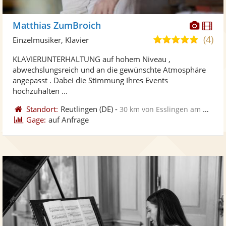
Diese
Di
Matthias ZumBroich
Künst
Kü
(4)
5,0
Einzelmusiker, Klavier
stellt
ste
von
KLAVIERUNTERHALTUNG auf hohem Niveau ,
Fotos
Vi
5
abwechslungsreich und an die gewünschte Atmosphäre
bereit
ber
Sternen
angepasst . Dabei die Stimmung Ihres Events
hochzuhalten ...
Standort:
Reutlingen
(DE)
-
30 km von Esslingen am Neckar
Gage:
auf Anfrage