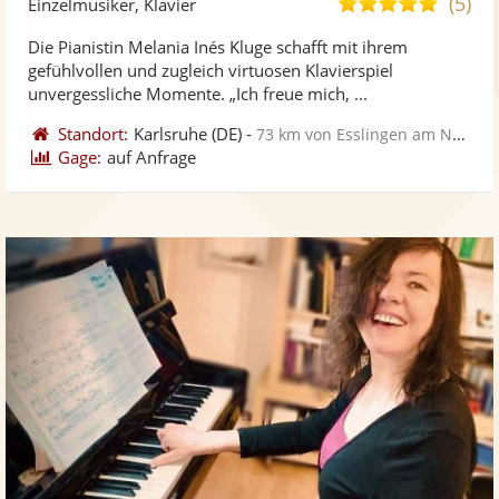
(5)
5,0
Einzelmusiker, Klavier
stellt
ste
von
Die Pianistin Melania Inés Kluge schafft mit ihrem
Fotos
Vi
5
gefühlvollen und zugleich virtuosen Klavierspiel
bereit
ber
Sternen
unvergessliche Momente. „Ich freue mich, ...
Standort:
Karlsruhe
(DE)
-
73 km von Esslingen am Neckar
Gage:
auf Anfrage