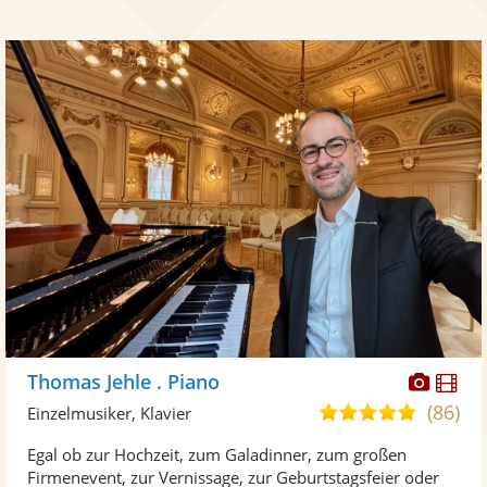
Diese
Di
Thomas Jehle . Piano
Künst
Kü
(86)
5,0
Einzelmusiker, Klavier
stellt
ste
von
Egal ob zur Hochzeit, zum Galadinner, zum großen
Fotos
Vi
5
Firmenevent, zur Vernissage, zur Geburtstagsfeier oder