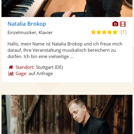
Diese
Di
Natalia Brokop
Künst
Kü
(1)
5,0
Einzelmusiker, Klavier
stellt
ste
von
Hallo, mein Name ist Natalia Brokop und ich freue mich
Fotos
Vi
5
darauf, Ihre Veranstaltung musikalisch bereichern zu
bereit
ber
Sternen
dürfen. Ich bin eine vielseitige ...
Standort:
Stuttgart
(DE)
Gage:
auf Anfrage