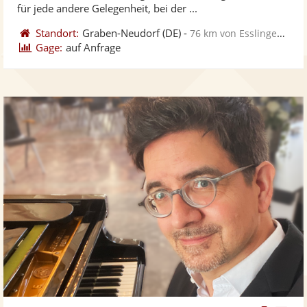
bereit
ber
Sternen
für jede andere Gelegenheit, bei der ...
Standort:
Graben-Neudorf
(DE)
-
76 km von Esslingen am Neckar
Gage:
auf Anfrage