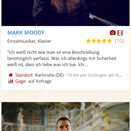
Diese
Di
MARK MOODY
Künst
Kü
(10)
5,0
Einzelmusiker, Klavier
stellt
ste
von
"Ich weiß nicht wie man so eine Beschreibung
Fotos
Vi
5
bestmöglich verfasst. Was ich allerdings mit Sicherheit
bereit
ber
Sternen
weiß ist, dass ich liebe was ich tue. Ich ...
Standort:
Karlsruhe
(DE)
-
73 km von Esslingen am Neckar
Gage:
auf Anfrage