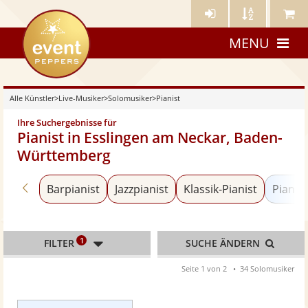
Künstler-
Künstler
Meine
eventpeppers
Login
A-
Künstle
MENU
Z
Alle Künstler
>
Live-Musiker
>
Solomusiker
>
Pianist
Ihre Suchergebnisse für
Pianist in Esslingen am Neckar, Baden-
Württemberg
Zurück zu «Solomusiker»
Barpianist
Jazzpianist
Klassik-Pianist
Pianist
1
FILTER
SUCHE ÄNDERN
Seite 1 von 2
34 Solomusiker