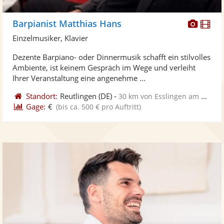
Diese
Di
Barpianist Matthias Hans
Künst
Kü
Einzelmusiker, Klavier
stellt
ste
Dezente Barpiano- oder Dinnermusik schafft ein stilvolles
Fotos
Vi
Ambiente, ist keinem Gespräch im Wege und verleiht
bereit
ber
Ihrer Veranstaltung eine angenehme ...
Standort:
Reutlingen
(DE)
-
30 km von Esslingen am Neckar
Gage:
€
(bis ca. 500 € pro Auftritt)