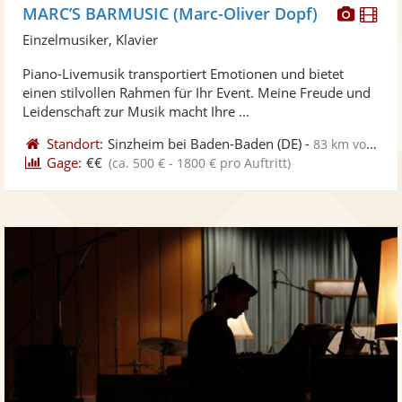
Diese
Di
MARC’S BARMUSIC (Marc-Oliver Dopf)
Künst
Kü
Einzelmusiker, Klavier
stellt
ste
Piano-Livemusik transportiert Emotionen und bietet
Fotos
Vi
einen stilvollen Rahmen für Ihr Event. Meine Freude und
bereit
ber
Leidenschaft zur Musik macht Ihre ...
Standort:
Sinzheim bei Baden-Baden
(DE)
-
83 km von Esslingen am Neckar
Gage:
€€
(ca. 500 € - 1800 € pro Auftritt)