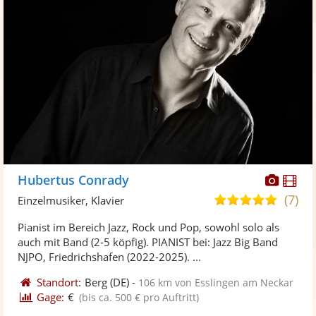
Diese
Di
Hubertus Conrady
Künst
Kü
(7)
5,0
Einzelmusiker, Klavier
stellt
ste
von
Pianist im Bereich Jazz, Rock und Pop, sowohl solo als
Fotos
Vi
5
auch mit Band (2-5 köpfig). PIANIST bei: Jazz Big Band
bereit
ber
Sternen
NJPO, Friedrichshafen (2022-2025). ...
Standort:
Berg
(DE)
-
106 km von Esslingen am Neckar
Gage:
€
(bis ca. 500 € pro Auftritt)