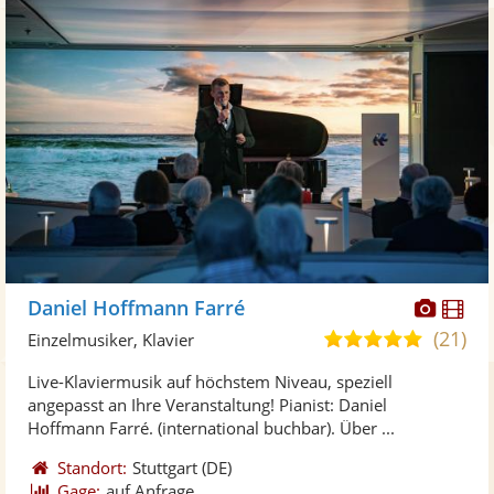
Diese
Di
Daniel Hoffmann Farré
Künst
Kü
(21)
5,0
Einzelmusiker, Klavier
stellt
ste
von
Live-Klaviermusik auf höchstem Niveau, speziell
Fotos
Vi
5
angepasst an Ihre Veranstaltung! Pianist: Daniel
bereit
ber
Sternen
Hoffmann Farré. (international buchbar). Über ...
Standort:
Stuttgart
(DE)
Gage:
auf Anfrage