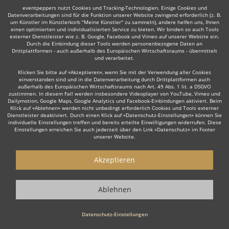
eventpeppers nutzt Cookies und Tracking-Technologien. Einige Cookies und
Datenverarbeitungen sind für die Funktion unserer Website zwingend erforderlich (z. B.
um Künstler im Künstlerkorb "Meine Künstler" zu sammeln), andere helfen uns, Ihnen
einen optimierten und individualisierten Service zu bieten. Wir binden so auch Tools
externer Dienstleister wie z. B. Google, Facebook und Vimeo auf unserer Website ein.
Durch die Einbindung dieser Tools werden personenbezogene Daten an
Auch interessant:
Drittplattformen - auch außerhalb des Europäischen Wirtschaftsraums - übermittelt
und verarbeitet.
Klicken Sie bitte auf «Akzeptieren», wenn Sie mit der Verwendung aller Cookies
einverstanden sind und in die Datenverarbeitung durch Drittplattformen auch
Organist
Moderator
Musicalsänger
Redner/Refere
außerhalb des Europäischen Wirtschaftsraums nach Art. 49 Abs. 1 lit. a DSGVO
zustimmen. In diesem Fall werden insbesondere Videoplayer von YouTube, Vimeo und
Dailymotion, Google Maps, Google Analytics und Facebook-Einbindungen aktiviert. Beim
Klick auf «Ablehnen» werden nicht unbedingt erforderlich Cookies und Tools externer
Dienstleister deaktiviert. Durch einen Klick auf «Datenschutz-Einstellungen» können Sie
individuelle Einstellungen treffen und bereits erteilte Einwilligungen widerrufen. Diese
Einstellungen erreichen Sie auch jederzeit über den Link «Datenschutz» im Footer
unserer Website.
Wie funktioniert's?
Akzeptieren
1. Kostenlos anfragen
Starten Sie mit dem Button 'Kostenlos anfragen' eine Anfrage an die für
Ablehnen
Sie interessanten Solomusiker - also z. B. bestimmte Pianisten. Diesen
Button finden Sie auf den jeweiligen Künstler-Profil-Seiten der Musiker.
Datenschutz-Einstellungen
2. Angebote erhalten & Details besprechen