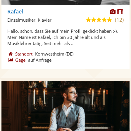
Diese
Di
Rafael
Künst
Kü
(12)
5,0
Einzelmusiker, Klavier
stellt
ste
von
Hallo, schön, dass Sie auf mein Profil geklickt haben :-).
Fotos
Vi
5
Mein Name ist Rafael, ich bin 30 Jahre alt und als
bereit
ber
Sternen
Musiklehrer tätig. Seit mehr als ...
Standort:
Kornwestheim
(DE)
Gage:
auf Anfrage