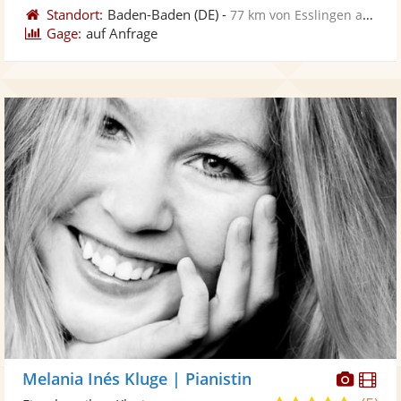
Standort:
Baden-Baden
(DE)
-
77 km von Esslingen am Neckar
Gage:
auf Anfrage
Diese
Di
Melania Inés Kluge | Pianistin
Künst
Kü