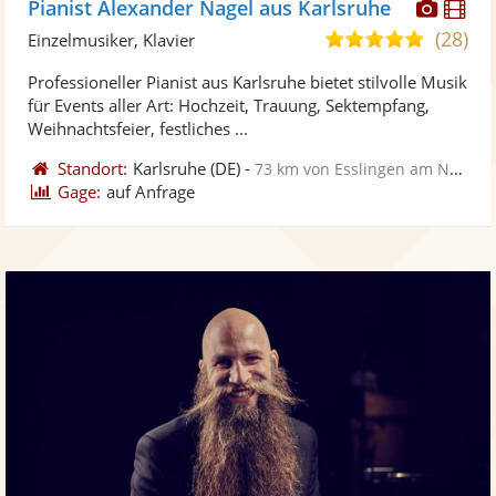
Diese
Di
Pianist Alexander Nagel aus Karlsruhe
Künst
Kü
(28)
5,0
Einzelmusiker, Klavier
stellt
ste
von
Professioneller Pianist aus Karlsruhe bietet stilvolle Musik
Fotos
Vi
5
für Events aller Art: Hochzeit, Trauung, Sektempfang,
bereit
ber
Sternen
Weihnachtsfeier, festliches ...
Standort:
Karlsruhe
(DE)
-
73 km von Esslingen am Neckar
Gage:
auf Anfrage