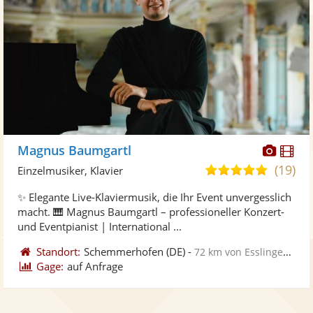
Diese
Di
Magnus Baumgartl
Künst
Kü
(19)
5,0
Einzelmusiker, Klavier
stellt
ste
von
✨ Elegante Live-Klaviermusik, die Ihr Event unvergesslich
Fotos
Vi
5
macht. 🎹 Magnus Baumgartl – professioneller Konzert-
bereit
ber
Sternen
und Eventpianist | International ...
Standort:
Schemmerhofen
(DE)
-
72 km von Esslingen am Neckar
Gage:
auf Anfrage