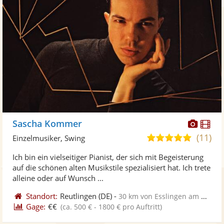
Diese
Di
Sascha Kommer
Künst
Kü
(11)
5,0
Einzelmusiker, Swing
stellt
ste
von
Ich bin ein vielseitiger Pianist, der sich mit Begeisterung
Fotos
Vi
5
auf die schönen alten Musikstile spezialisiert hat. Ich trete
bereit
ber
Sternen
alleine oder auf Wunsch ...
Standort:
Reutlingen
(DE)
-
30 km von Esslingen am Neckar
Gage:
€€
(ca. 500 € - 1800 € pro Auftritt)