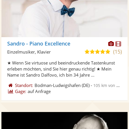
Diese
Di
Sandro - Piano Excellence
Künst
Kü
(15)
5,0
Einzelmusiker, Klavier
stellt
ste
von
★ Wenn Sie virtuose und beeindruckende Tastenkunst
Fotos
Vi
5
erleben möchten, sind Sie hier genau richtig! ★ Mein
bereit
ber
Sternen
Name ist Sandro Dalfovo, ich bin 34 Jahre ...
Standort:
Bodman-Ludwigshafen
(DE)
-
105 km von Esslingen am Neckar
Gage:
auf Anfrage