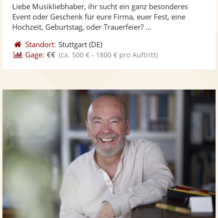
Liebe Musikliebhaber, ihr sucht ein ganz besonderes
Fotos
Vi
5
Event oder Geschenk für eure Firma, euer Fest, eine
bereit
ber
Sternen
Hochzeit, Geburtstag, oder Trauerfeier? ...
Standort:
Stuttgart
(DE)
Gage:
€€
(ca. 500 € - 1800 € pro Auftritt)