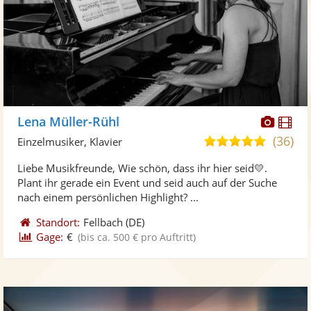
Diese
Di
Lena Müller-Rühl
Künst
Kü
(36)
5,0
Einzelmusiker, Klavier
stellt
ste
von
Liebe Musikfreunde, Wie schön, dass ihr hier seid💛.
Fotos
Vi
5
Plant ihr gerade ein Event und seid auch auf der Suche
bereit
ber
Sternen
nach einem persönlichen Highlight? ...
Standort:
Fellbach
(DE)
Gage:
€
(bis ca. 500 € pro Auftritt)