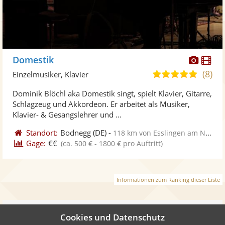
Diese
Di
Domestik
Künst
Kü
(8)
5,0
Einzelmusiker, Klavier
stellt
ste
von
Dominik Blöchl aka Domestik singt, spielt Klavier, Gitarre,
Fotos
Vi
5
Schlagzeug und Akkordeon. Er arbeitet als Musiker,
bereit
ber
Sternen
Klavier- & Gesangslehrer und ...
Standort:
Bodnegg
(DE)
-
118 km von Esslingen am Neckar
Gage:
€€
(ca. 500 € - 1800 € pro Auftritt)
Informationen zum Ranking dieser Liste
Weiter
Cookies und Datenschutz