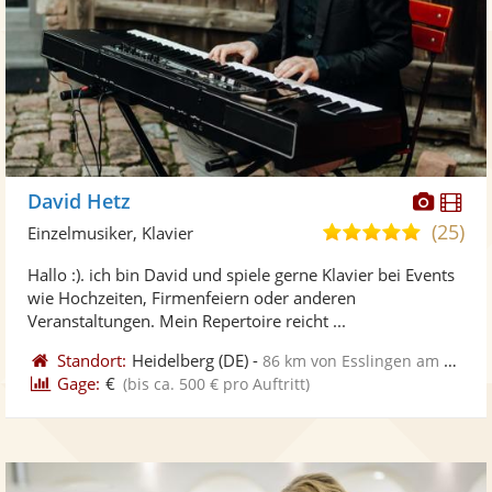
Diese
Di
David Hetz
Künst
Kü
(25)
5,0
Einzelmusiker, Klavier
stellt
ste
von
Hallo :). ich bin David und spiele gerne Klavier bei Events
Fotos
Vi
5
wie Hochzeiten, Firmenfeiern oder anderen
bereit
ber
Sternen
Veranstaltungen. Mein Repertoire reicht ...
Standort:
Heidelberg
(DE)
-
86 km von Esslingen am Neckar
Gage:
€
(bis ca. 500 € pro Auftritt)