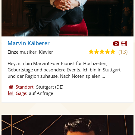
Diese
Di
Marvin Kälberer
Künst
Kü
(13)
5,0
Einzelmusiker, Klavier
stellt
ste
von
Hey, ich bin Marvin! Euer Pianist für Hochzeiten,
Fotos
Vi
5
Geburtstage und besondere Events. Ich bin in Stuttgart
bereit
ber
Sternen
und der Region zuhause. Nach Noten spielen ...
Standort:
Stuttgart
(DE)
Gage:
auf Anfrage