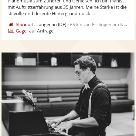
Pianomusik zum Zuhören und Genießen. Ich bin Pianist
Fotos
Vi
5
mit Auftrittserfahrung aus 35 Jahren. Meine Stärke ist die
bereit
ber
Sternen
stilvolle und dezente Hintergrundmusik ...
Standort:
Langenau
(DE)
-
65 km von Esslingen am Neckar
Gage:
auf Anfrage