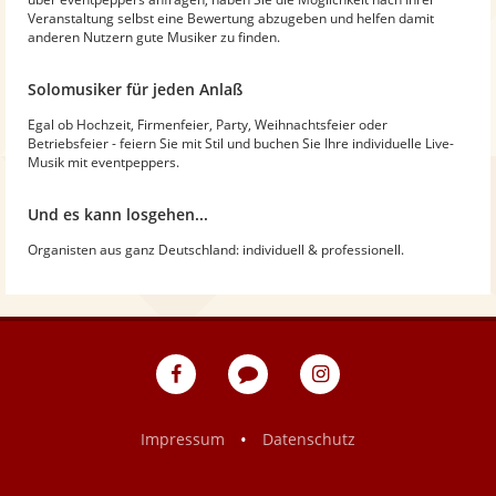
Veranstaltung selbst eine Bewertung abzugeben und helfen damit
anderen Nutzern gute Musiker zu finden.
Solomusiker für jeden Anlaß
Egal ob Hochzeit, Firmenfeier, Party, Weihnachtsfeier oder
Betriebsfeier - feiern Sie mit Stil und buchen Sie Ihre individuelle Live-
Musik mit eventpeppers.
Und es kann losgehen...
Organisten aus ganz Deutschland: individuell & professionell.
eventpeppers
Blog
eventpeppers
auf
auf
Facebook
Instagram
•
Impressum
Datenschutz