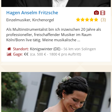
Diese
Di
Hagen Anselm Fritzsche
Künst
Kü
(3)
5,0
Einzelmusiker, Kirchenorgel
stellt
ste
von
Als Multiinstrumentalist bin ich inzwischen 20 Jahre als
Fotos
Vi
5
professioneller, freischaffender Musiker im Raum
bereit
ber
Sternen
Köln/Bonn live tätig. Meine musikalische ...
Standort:
Königswinter
(DE)
-
56 km von Solingen
Gage:
€€
(ca. 500 € - 1800 € pro Auftritt)