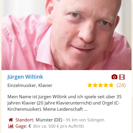
Diese
Di
Jürgen Wiltink
Künst
Kü
(24)
5,0
Einzelmusiker, Klavier
stellt
ste
von
Mein Name ist Jürgen Wiltink und ich spiele seit über 35
Fotos
Vi
5
Jahren Klavier (20 Jahre Klavierunterricht) und Orgel (C-
bereit
ber
Sternen
Kirchenmusiker). Meine Leidenschaft ...
Standort:
Münster
(DE)
-
95 km von Solingen
Gage:
€
(bis ca. 500 € pro Auftritt)