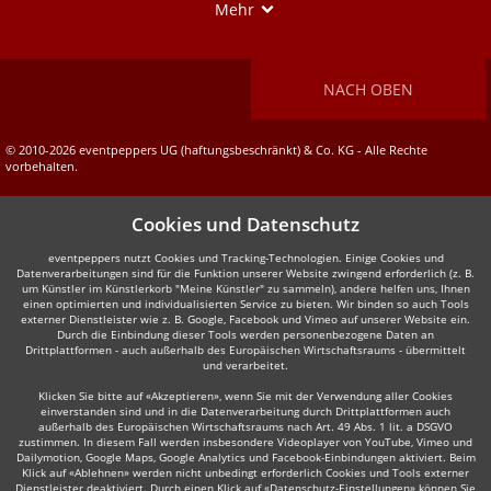
Show
Mehr
NACH OBEN
© 2010-2026 eventpeppers UG (haftungsbeschränkt) & Co. KG - Alle Rechte
vorbehalten.
Cookies und Datenschutz
eventpeppers nutzt Cookies und Tracking-Technologien. Einige Cookies und
Datenverarbeitungen sind für die Funktion unserer Website zwingend erforderlich (z. B.
um Künstler im Künstlerkorb "Meine Künstler" zu sammeln), andere helfen uns, Ihnen
einen optimierten und individualisierten Service zu bieten. Wir binden so auch Tools
externer Dienstleister wie z. B. Google, Facebook und Vimeo auf unserer Website ein.
Durch die Einbindung dieser Tools werden personenbezogene Daten an
Drittplattformen - auch außerhalb des Europäischen Wirtschaftsraums - übermittelt
und verarbeitet.
Klicken Sie bitte auf «Akzeptieren», wenn Sie mit der Verwendung aller Cookies
einverstanden sind und in die Datenverarbeitung durch Drittplattformen auch
außerhalb des Europäischen Wirtschaftsraums nach Art. 49 Abs. 1 lit. a DSGVO
zustimmen. In diesem Fall werden insbesondere Videoplayer von YouTube, Vimeo und
Dailymotion, Google Maps, Google Analytics und Facebook-Einbindungen aktiviert. Beim
Klick auf «Ablehnen» werden nicht unbedingt erforderlich Cookies und Tools externer
Dienstleister deaktiviert. Durch einen Klick auf «Datenschutz-Einstellungen» können Sie