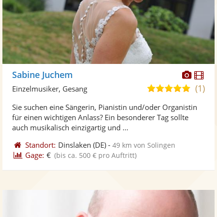
Diese
Di
Sabine Juchem
Künst
Kü
(1)
5,0
Einzelmusiker, Gesang
stellt
ste
von
Sie suchen eine Sängerin, Pianistin und/oder Organistin
Fotos
Vi
5
für einen wichtigen Anlass? Ein besonderer Tag sollte
bereit
ber
Sternen
auch musikalisch einzigartig und ...
Standort:
Dinslaken
(DE)
-
49 km von Solingen
Gage:
€
(bis ca. 500 € pro Auftritt)