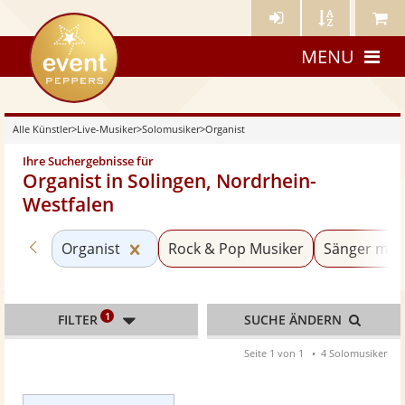
Künstler-
Künstler
Meine
eventpeppers
Login
A-
Künstle
MENU
Z
Alle Künstler
>
Live-Musiker
>
Solomusiker
>
Organist
Ihre Suchergebnisse für
Organist in Solingen, Nordrhein-
Westfalen
Zurück zu «Solomusiker»
Kategorie «Organist» zurücksetzen
Organist
Rock & Pop Musiker
Sänger mit 
1
FILTER
SUCHE ÄNDERN
Seite 1 von 1
4 Solomusiker