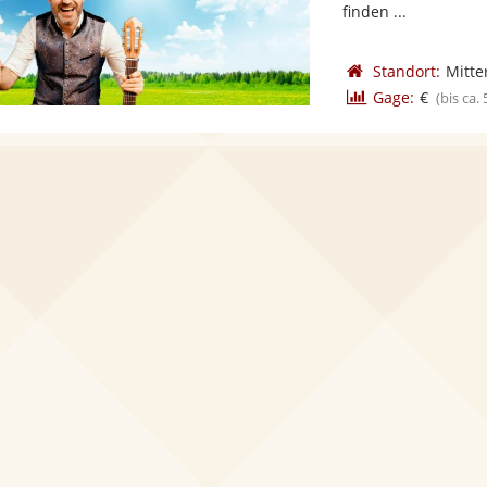
finden ...
Standort:
Mitte
Gage:
€
(bis ca.