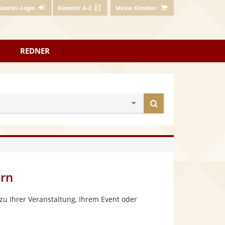
ünstler-Login
Künstler A-Z
Meine Künstler
REDNER
Künstler
finden
ern
zu Ihrer Veranstaltung, Ihrem Event oder