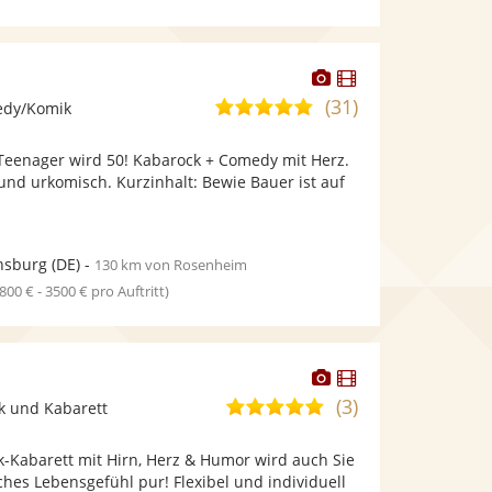
Dieser
Dieser
Künstler
Künstler
(31)
5,0
edy/Komik
stellt
stellt
von
Fotos
Videos
Teenager wird 50! Kabarock + Comedy mit Herz.
5
bereit.
bereit.
 und urkomisch. Kurzinhalt: Bewie Bauer ist auf
Sternen
nsburg
(DE)
-
130 km von Rosenheim
1800 € - 3500 € pro Auftritt)
Dieser
Dieser
Künstler
Künstler
(3)
5,0
k und Kabarett
stellt
stellt
von
Fotos
Videos
-Kabarett mit Hirn, Herz & Humor wird auch Sie
5
bereit.
bereit.
ches Lebensgefühl pur! Flexibel und individuell
Sternen