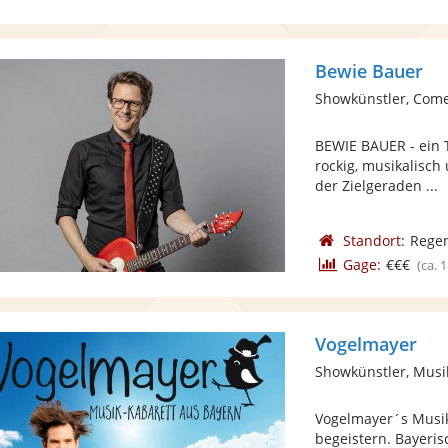
Bewie Bauer
Showkünstler, Com
BEWIE BAUER - ein 
rockig, musikalisch
der Zielgeraden ...
Standort:
Rege
Gage:
€€€
(ca. 
Vogelmayer
Showkünstler, Musi
Vogelmayer´s Musik
begeistern. Bayeris