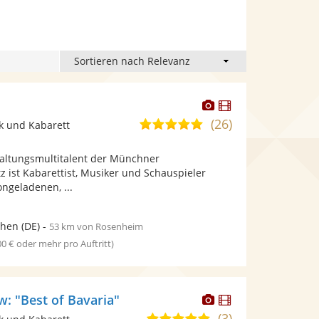
Dieser
Dieser
Künstler
Künstler
(26)
5,0
k und Kabarett
stellt
stellt
von
Fotos
Videos
haltungsmultitalent der Münchner
5
bereit.
bereit.
tz ist Kabarettist, Musiker und Schauspieler
Sternen
ongeladenen, ...
hen
(DE)
-
53 km von Rosenheim
00 € oder mehr pro Auftritt)
Dieser
Dieser
w: "Best of Bavaria"
Künstler
Künstler
(3)
4,8