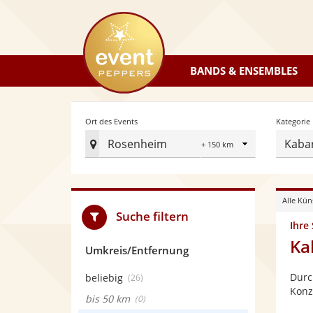
eventpeppers
BANDS & ENSEMBLES
Radius
Ort des Events
Kategorie
Rosenheim
Kabar
Ort
des
Events
Alle Kün
festlegen
Suche filtern
Ihre
Ka
Umkreis/Entfernung
Durc
beliebig
(26)
Konz
bis 50 km
(0)