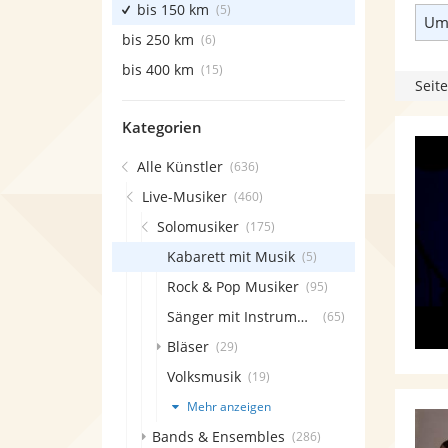
bis 150 km
(5)
Umk
bis 250 km
(6)
bis 400 km
(15)
Seite
Kategorien
Alle Künstler
(636)
Live-Musiker
(460)
Solomusiker
(175)
Kabarett mit Musik
(5)
Rock & Pop Musiker
(95)
Sänger mit Instrument
(65)
Bläser
(29)
Volksmusik
(19)
Mehr anzeigen
Bands & Ensembles
(286)