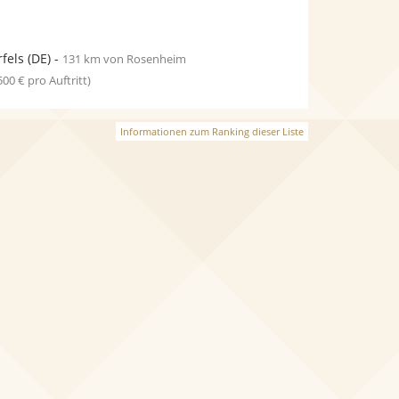
rfels
(DE)
-
131 km von Rosenheim
 500 € pro Auftritt)
Informationen zum Ranking dieser Liste