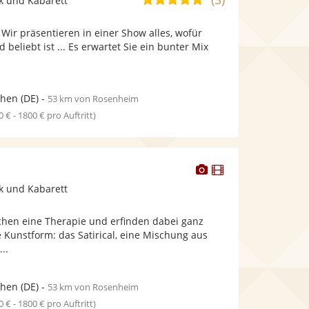
k und Kabarett
stellt
stellt
von
Fotos
Videos
 Wir präsentieren in einer Show alles, wofür
5
bereit.
bereit.
beliebt ist ... Es erwartet Sie ein bunter Mix
Sternen
.
hen
(DE)
-
53 km von Rosenheim
0 € - 1800 € pro Auftritt)
Dieser
Dieser
Künstler
Künstler
k und Kabarett
stellt
stellt
Fotos
Videos
hen eine Therapie und erfinden dabei ganz
bereit.
bereit.
 Kunstform: das Satirical, eine Mischung aus
..
hen
(DE)
-
53 km von Rosenheim
0 € - 1800 € pro Auftritt)