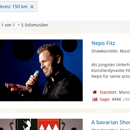
Umkreis: 150 km zurücksetzen
reis: 150 km
 1 von 1
5 Solomusiker
Nepo Fitz
Showkünstler, Musi
Als jüngstes Unter
Künstlerdynastie Fi
Nepo für seine acti
Standort:
Münc
Gage:
€€€€
(35
A bavarian Sho