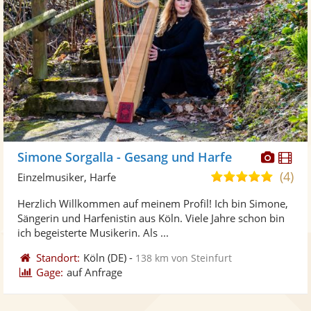
Diese
Di
Simone Sorgalla - Gesang und Harfe
Künst
Kü
(4)
5,0
Einzelmusiker, Harfe
stellt
ste
von
Herzlich Willkommen auf meinem Profil! Ich bin Simone,
Fotos
Vi
5
Sängerin und Harfenistin aus Köln. Viele Jahre schon bin
bereit
ber
Sternen
ich begeisterte Musikerin. Als ...
Standort:
Köln
(DE)
-
138 km von Steinfurt
Gage:
auf Anfrage