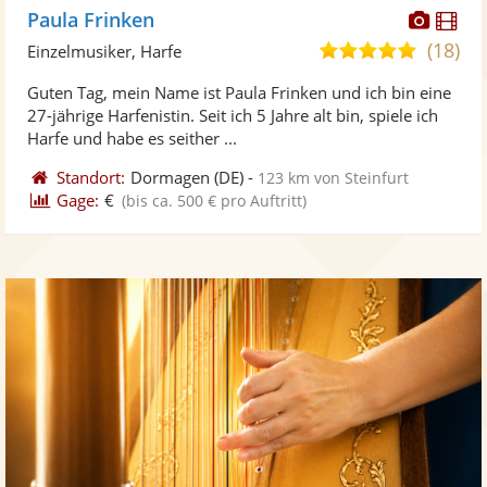
Diese
Di
Paula Frinken
Künst
Kü
(18)
5,0
Einzelmusiker, Harfe
stellt
ste
von
Guten Tag, mein Name ist Paula Frinken und ich bin eine
Fotos
Vi
5
27-jährige Harfenistin. Seit ich 5 Jahre alt bin, spiele ich
bereit
ber
Sternen
Harfe und habe es seither ...
Standort:
Dormagen
(DE)
-
123 km von Steinfurt
Gage:
€
(bis ca. 500 € pro Auftritt)