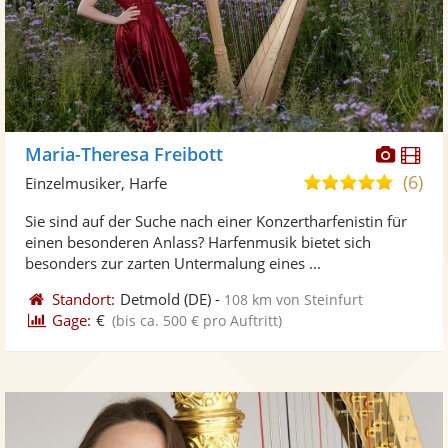
Diese
Di
Maria-Theresa Freibott
Künst
Kü
(6)
5,0
Einzelmusiker, Harfe
stellt
ste
von
Sie sind auf der Suche nach einer Konzertharfenistin für
Fotos
Vi
5
einen besonderen Anlass? Harfenmusik bietet sich
bereit
ber
Sternen
besonders zur zarten Untermalung eines ...
Standort:
Detmold
(DE)
-
108 km von Steinfurt
Gage:
€
(bis ca. 500 € pro Auftritt)