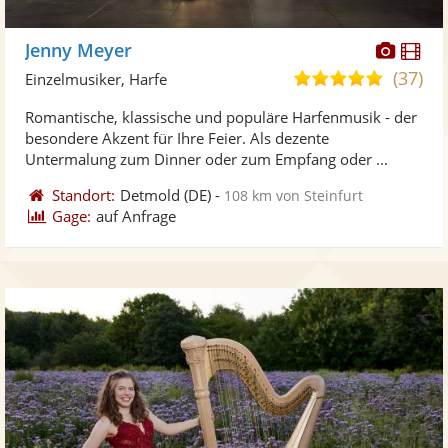
Diese
Di
Jenny Meyer
Künst
Kü
(37)
5,0
Einzelmusiker, Harfe
stellt
ste
von
Romantische, klassische und populäre Harfenmusik - der
Fotos
Vi
5
besondere Akzent für Ihre Feier. Als dezente
bereit
ber
Sternen
Untermalung zum Dinner oder zum Empfang oder ...
Standort:
Detmold
(DE)
-
108 km von Steinfurt
Gage:
auf Anfrage