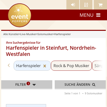
Künstler-
Künstler
Meine
eventpeppers
Login
A-
Künstle
MENU
Z
Alle Künstler
>
Live-Musiker
>
Solomusiker
>
Harfenspieler
Ihre Suchergebnisse für
Harfenspieler in Steinfurt, Nordrhein-
Westfalen
Zurück zu «Solomusiker»
Kategorie «Harfenspieler» zurüc
Harfenspieler
Rock & Pop Musiker
Sänger
1
FILTER
SUCHE ÄNDERN
Seite 1 von 1
9 Solomusiker