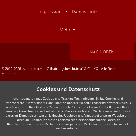
Facebook
Instagram
•
Impressum
Datenschutz
Show
Mehr
NACH OBEN
© 2010-2026 eventpeppers UG (haftungsbeschränkt) & Co. KG - Alle Rechte
vorbehalten.
Cookies und Datenschutz
eventpeppers nutzt Cookies und Tracking-Technologien. Einige Cookies und
Datenverarbeitungen sind für die Funktion unserer Website zwingend erforderlich (z. B.
um Künstler im Künstlerkorb "Meine Künstler" zu sammeln), andere helfen uns, Ihnen
einen optimierten und individualisierten Service zu bieten. Wir binden so auch Tools
externer Dienstleister wie z. B. Google, Facebook und Vimeo auf unserer Website ein.
Durch die Einbindung dieser Tools werden personenbezogene Daten an
Drittplattformen - auch außerhalb des Europäischen Wirtschaftsraums - übermittelt
und verarbeitet.