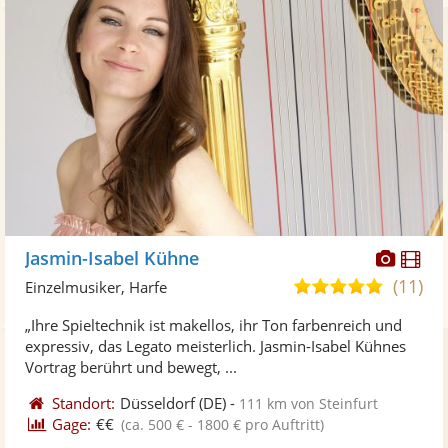
Diese
Di
Jasmin-Isabel Kühne
Künst
Kü
(11)
5,0
Einzelmusiker, Harfe
stellt
ste
von
„Ihre Spieltechnik ist makellos, ihr Ton farbenreich und
Fotos
Vi
5
expressiv, das Legato meisterlich. Jasmin-Isabel Kühnes
bereit
ber
Sternen
Vortrag berührt und bewegt, ...
Standort:
Düsseldorf
(DE)
-
111 km von Steinfurt
Gage:
€€
(ca. 500 € - 1800 € pro Auftritt)