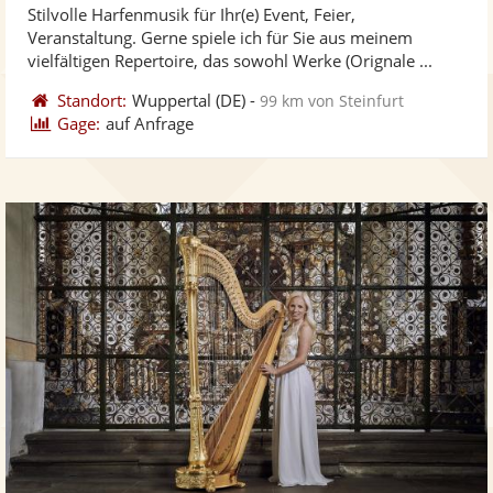
Stilvolle Harfenmusik für Ihr(e) Event, Feier,
Fotos
Vi
5
Veranstaltung. Gerne spiele ich für Sie aus meinem
bereit
ber
Sternen
vielfältigen Repertoire, das sowohl Werke (Orignale ...
Standort:
Wuppertal
(DE)
-
99 km von Steinfurt
Gage:
auf Anfrage