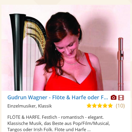
Diese
Di
Gudrun Wagner - Flöte & Harfe oder Flöte solo
Künst
Kü
(10)
5,0
Einzelmusiker, Klassik
stellt
ste
von
FLÖTE & HARFE. Festlich - romantisch - elegant.
Fotos
Vi
5
Klassische Musik, das Beste aus Pop/Film/Musical,
bereit
ber
Sternen
Tangos oder Irish Folk. Flöte und Harfe ...