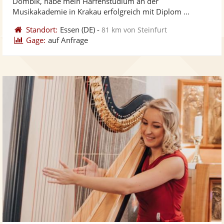
Dombik, habe mein Harfenstudium an der
bereit
ber
Musikakademie in Krakau erfolgreich mit Diplom ...
Standort:
Essen
(DE)
-
81 km von Steinfurt
Gage:
auf Anfrage