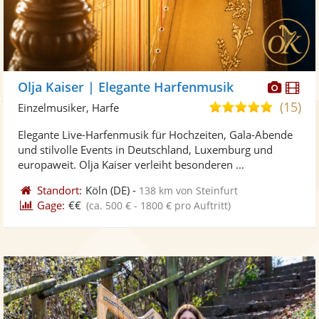
Diese
Di
Olja Kaiser | Elegante Harfenmusik
Künst
Kü
(15)
5,0
Einzelmusiker, Harfe
stellt
ste
von
Elegante Live-Harfenmusik für Hochzeiten, Gala-Abende
Fotos
Vi
5
und stilvolle Events in Deutschland, Luxemburg und
bereit
ber
Sternen
europaweit. Olja Kaiser verleiht besonderen ...
Standort:
Köln
(DE)
-
138 km von Steinfurt
Gage:
€€
(ca. 500 € - 1800 € pro Auftritt)