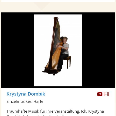
Diese
Di
Krystyna Dombik
Künst
Kü
Einzelmusiker, Harfe
stellt
ste
Traumhafte Musik für Ihre Veranstaltung. Ich, Krystyna
Fotos
Vi