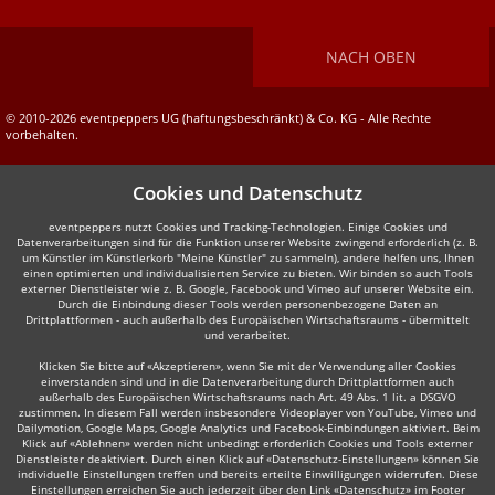
NACH OBEN
© 2010-2026 eventpeppers UG (haftungsbeschränkt) & Co. KG - Alle Rechte
vorbehalten.
Cookies und Datenschutz
eventpeppers nutzt Cookies und Tracking-Technologien. Einige Cookies und
Datenverarbeitungen sind für die Funktion unserer Website zwingend erforderlich (z. B.
um Künstler im Künstlerkorb "Meine Künstler" zu sammeln), andere helfen uns, Ihnen
einen optimierten und individualisierten Service zu bieten. Wir binden so auch Tools
externer Dienstleister wie z. B. Google, Facebook und Vimeo auf unserer Website ein.
Durch die Einbindung dieser Tools werden personenbezogene Daten an
Drittplattformen - auch außerhalb des Europäischen Wirtschaftsraums - übermittelt
und verarbeitet.
Klicken Sie bitte auf «Akzeptieren», wenn Sie mit der Verwendung aller Cookies
einverstanden sind und in die Datenverarbeitung durch Drittplattformen auch
außerhalb des Europäischen Wirtschaftsraums nach Art. 49 Abs. 1 lit. a DSGVO
zustimmen. In diesem Fall werden insbesondere Videoplayer von YouTube, Vimeo und
Dailymotion, Google Maps, Google Analytics und Facebook-Einbindungen aktiviert. Beim
Klick auf «Ablehnen» werden nicht unbedingt erforderlich Cookies und Tools externer
Dienstleister deaktiviert. Durch einen Klick auf «Datenschutz-Einstellungen» können Sie
individuelle Einstellungen treffen und bereits erteilte Einwilligungen widerrufen. Diese
Einstellungen erreichen Sie auch jederzeit über den Link «Datenschutz» im Footer