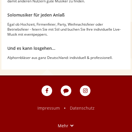
damit anderen Nutzern gute Musiker zu finden.
Solomusiker für jeden Anlaß
Egal ob Hochzeit, Firmenfeier, Party, Weihnachtsfeier oder
Betriebsfeier - feiern Sie mit Stil und buchen Sie Ihre individuelle Live-
Musik mit eventpeppers.
Und es kann losgehen...
Alphornbläser aus ganz Deutschland: individuell & professionell.
eventpeppers
Blog
eventpeppers
auf
auf
Facebook
Instagram
•
Impressum
Datenschutz
Show
Mehr