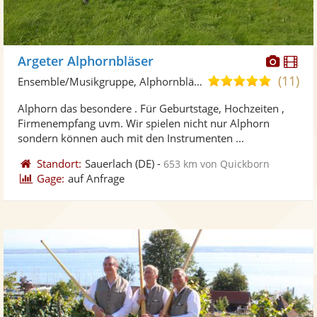
Diese
Di
Argeter Alphornbläser
Künst
Kü
(11)
5,0
Ensemble/Musikgruppe, Alphornbläser
stellt
ste
von
Alphorn das besondere . Für Geburtstage, Hochzeiten ,
Fotos
Vi
5
Firmenempfang uvm. Wir spielen nicht nur Alphorn
bereit
ber
Sternen
sondern können auch mit den Instrumenten ...
Standort:
Sauerlach
(DE)
-
653 km von Quickborn
Gage:
auf Anfrage