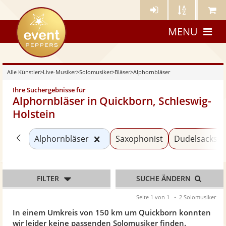
Künstler-
Künstler
Meine
eventpeppers
Login
A-
Künstle
MENU
Z
Alle Künstler
>
Live-Musiker
>
Solomusiker
>
Bläser
>
Alphornbläser
Ihre Suchergebnisse für
Alphornbläser in Quickborn, Schleswig-
Holstein
Zurück zu «Bläser»
Kategorie «Alphornbläser» zurü
Alphornbläser
Saxophonist
Dudelsackspi
FILTER
SUCHE ÄNDERN
Seite 1 von 1
2 Solomusiker
In einem Umkreis von 150 km um Quickborn konnten
wir leider keine passenden Solomusiker finden.