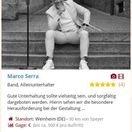
Diese
Di
Marco Serra
Künst
Kü
(4)
5,0
Band, Alleinunterhalter
stellt
ste
von
Gute Unterhaltung sollte vielseitig sein. und sorgfältig
Fotos
Vi
5
dargeboten werden. Hierin sehen wir die besondere
bereit
ber
Sternen
Herausforderung bei der Gestaltung ...
Standort:
Weinheim
(DE)
-
30 km von Speyer
Gage:
€
(bis ca. 500 € pro Auftritt)