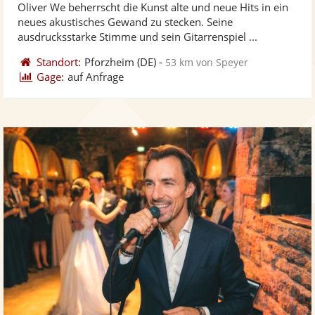
Oliver We beherrscht die Kunst alte und neue Hits in ein
Fotos
Vi
5
neues akustisches Gewand zu stecken. Seine
bereit
ber
Sternen
ausdrucksstarke Stimme und sein Gitarrenspiel ...
Standort:
Pforzheim
(DE)
-
53 km von Speyer
Gage:
auf Anfrage