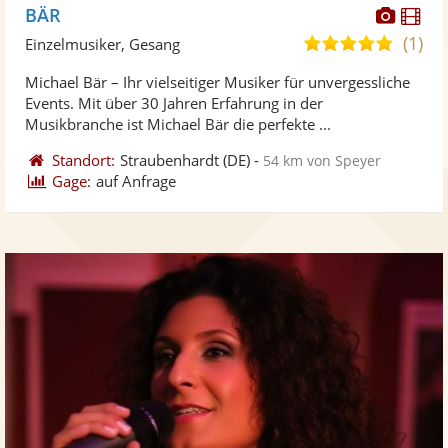
Diese
Di
BÄR
Künst
Kü
(1)
5,0
Einzelmusiker, Gesang
stellt
ste
von
Michael Bär – Ihr vielseitiger Musiker für unvergessliche
Fotos
Vi
5
Events. Mit über 30 Jahren Erfahrung in der
bereit
ber
Sternen
Musikbranche ist Michael Bär die perfekte ...
Standort:
Straubenhardt
(DE)
-
54 km von Speyer
Gage:
auf Anfrage