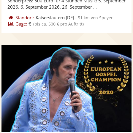
Sonderpreis: 500 Euro für 4 Stunden Musik! 5. September
bereit
ber
Sternen
2026. 6. September 2026. 26. September ...
Standort:
Kaiserslautern
(DE)
-
51 km von Speyer
Gage:
€
(bis ca. 500 € pro Auftritt)