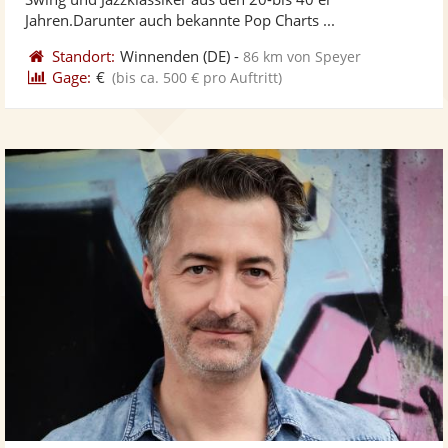
bereit
ber
Sternen
Jahren.Darunter auch bekannte Pop Charts ...
Standort:
Winnenden
(DE)
-
86 km von Speyer
Gage:
€
(bis ca. 500 € pro Auftritt)