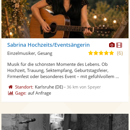
Diese
Di
Sabrina Hochzeits/Eventsängerin
Künst
Kü
(6)
5,0
Einzelmusiker, Gesang
stellt
ste
von
Musik für die schönsten Momente des Lebens. Ob
Fotos
Vi
5
Hochzeit, Trauung, Sektempfang, Geburtstagsfeier,
bereit
ber
Sternen
Firmenfest oder besonderes Event – mit gefühlvollem ...
Standort:
Karlsruhe
(DE)
-
36 km von Speyer
Gage:
auf Anfrage