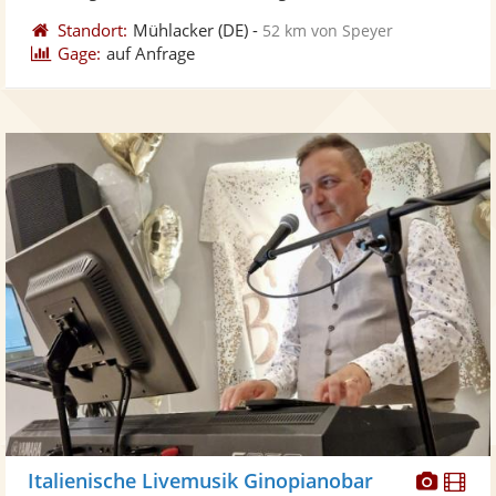
Standort:
Mühlacker
(DE)
-
52 km von Speyer
Gage:
auf Anfrage
Diese
Di
Italienische Livemusik Ginopianobar