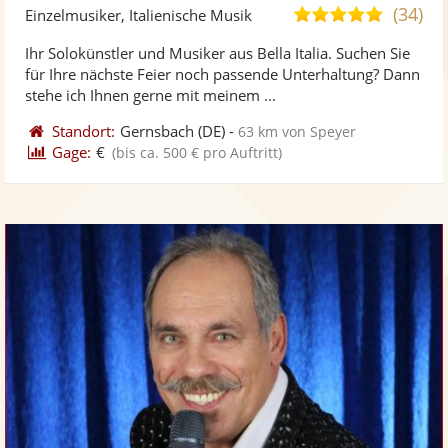
Künst
Kü
(34)
5,0
Einzelmusiker, Italienische Musik
stellt
ste
von
Ihr Solokünstler und Musiker aus Bella Italia. Suchen Sie
Fotos
Vi
5
für Ihre nächste Feier noch passende Unterhaltung? Dann
bereit
ber
Sternen
stehe ich Ihnen gerne mit meinem ...
Standort:
Gernsbach
(DE)
-
63 km von Speyer
Gage:
€
(bis ca. 500 € pro Auftritt)