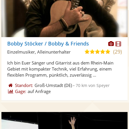
Diese
Di
Bobby Stöcker / Bobby & Friends
Künst
Kü
(29)
5,0
Einzelmusiker, Alleinunterhalter
stellt
ste
von
Ich bin Euer Sänger und Gitarrist aus dem Rhein-Main
Fotos
Vi
5
Gebiet mit kompakter Technik, viel Erfahrung, einem
bereit
ber
Sternen
flexiblen Programm, pünktlich, zuverlässig ...
Standort:
Groß-Umstadt
(DE)
-
70 km von Speyer
Gage:
auf Anfrage