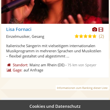
Diese
Di
Lisa Fornaci
Künst
Kü
(2)
5,0
Einzelmusiker, Gesang
stellt
ste
von
Italienische Sängerin mit vielseitigem internationalen
Fotos
Vi
5
Musikprogramm in mehreren Sprachen und Musikstilen
bereit
ber
Sternen
– flexibel gestaltet und abgestimmt ...
Standort:
Mainz am Rhein
(DE)
-
75 km von Speyer
Gage:
auf Anfrage
Informationen zum Ranking dieser Liste
Weiter
Cookies und Datenschutz