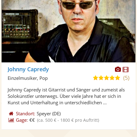
Diese
Di
Johnny Capredy
Künst
Kü
(5)
5,0
Einzelmusiker, Pop
stellt
ste
von
Johnny Capredy ist Gitarrist und Sänger und zumeist als
Fotos
Vi
5
Solokünstler unterwegs. Über viele Jahre hat er sich in
bereit
ber
Sternen
Kunst und Unterhaltung in unterschiedlichen ...
Standort:
Speyer
(DE)
Gage:
€€
(ca. 500 € - 1800 € pro Auftritt)