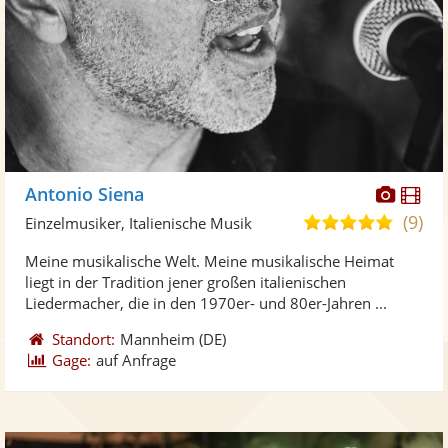
Diese
Di
Antonio Siena
Künst
Kü
(9)
4,9
Einzelmusiker, Italienische Musik
stellt
ste
von
Meine musikalische Welt. Meine musikalische Heimat
Fotos
Vi
5
liegt in der Tradition jener großen italienischen
bereit
ber
Sternen
Liedermacher, die in den 1970er- und 80er-Jahren ...
Standort:
Mannheim
(DE)
Gage:
auf Anfrage