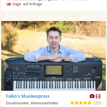
Gage:
auf Anfrage
Diese
Di
Falko's Musikexpress
Künst
Kü
(20)
4,9
Einzelmusiker, Alleinunterhalter