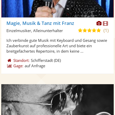
Diese
Di
Magie, Musik & Tanz mit Franz
Künst
Kü
(1)
5,0
Einzelmusiker, Alleinunterhalter
stellt
ste
von
Ich verbinde gute Musik mit Keyboard und Gesang sowie
Fotos
Vi
5
Zauberkunst auf professionelle Art und biete ein
bereit
ber
Sternen
breitgefächertes Repertoire, in dem keine ...
Standort:
Schifferstadt
(DE)
Gage:
auf Anfrage