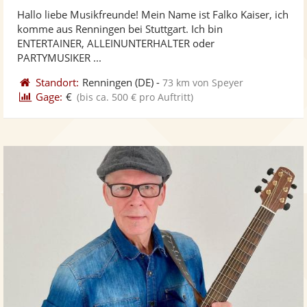
stellt
ste
von
Hallo liebe Musikfreunde! Mein Name ist Falko Kaiser, ich
Fotos
Vi
5
komme aus Renningen bei Stuttgart. Ich bin
bereit
ber
Sternen
ENTERTAINER, ALLEINUNTERHALTER oder
PARTYMUSIKER ...
Standort:
Renningen
(DE)
-
73 km von Speyer
Gage:
€
(bis ca. 500 € pro Auftritt)