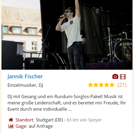
Diese
Di
Jannik Fischer
Künst
Kü
(21)
4,9
Einzelmusiker, DJ
stellt
ste
von
DJ mit Gesang und ein Rundum-Sorglos-Paket! Musik ist
Fotos
Vi
5
meine große Leidenschaft, und es bereitet mir Freude, Ihr
bereit
ber
Sternen
Event durch eine individuelle ...
Standort:
Stuttgart
(DE)
-
83 km von Speyer
Gage:
auf Anfrage