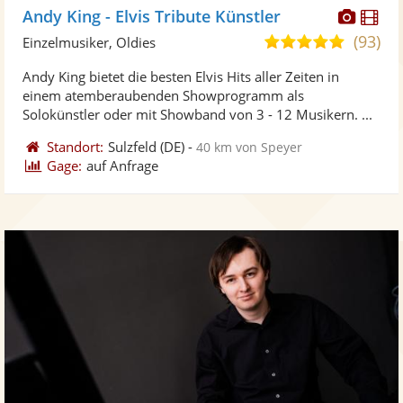
Diese
Di
Andy King - Elvis Tribute Künstler
Künst
Kü
(93)
4,9
Einzelmusiker, Oldies
stellt
ste
von
Andy King bietet die besten Elvis Hits aller Zeiten in
Fotos
Vi
5
einem atemberaubenden Showprogramm als
bereit
ber
Sternen
Solokünstler oder mit Showband von 3 - 12 Musikern. ...
Standort:
Sulzfeld
(DE)
-
40 km von Speyer
Gage:
auf Anfrage