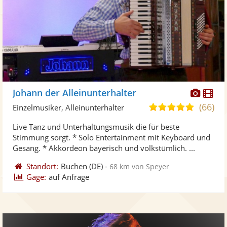
Diese
Di
Johann der Alleinunterhalter
Künst
Kü
(66)
5,0
Einzelmusiker, Alleinunterhalter
stellt
ste
von
Live Tanz und Unterhaltungsmusik die für beste
Fotos
Vi
5
Stimmung sorgt. * Solo Entertainment mit Keyboard und
bereit
ber
Sternen
Gesang. * Akkordeon bayerisch und volkstümlich. ...
Standort:
Buchen
(DE)
-
68 km von Speyer
Gage:
auf Anfrage