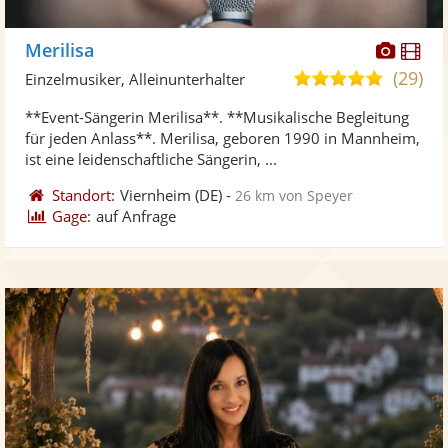
Diese
Di
Merilisa
Künst
Kü
(29)
5,0
Einzelmusiker, Alleinunterhalter
stellt
ste
von
**Event-Sängerin Merilisa**. **Musikalische Begleitung
Fotos
Vi
5
für jeden Anlass**. Merilisa, geboren 1990 in Mannheim,
bereit
ber
Sternen
ist eine leidenschaftliche Sängerin, ...
Standort:
Viernheim
(DE)
-
26 km von Speyer
Gage:
auf Anfrage