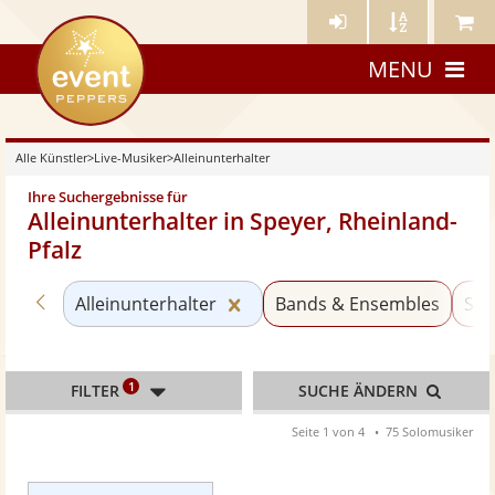
Künstler-
Künstler
Meine
eventpeppers
Login
A-
Künstle
MENU
Z
Alle Künstler
>
Live-Musiker
>
Alleinunterhalter
Ihre Suchergebnisse für
Alleinunterhalter in Speyer, Rheinland-
Pfalz
Zurück zu «Live-Musiker»
Kategorie «Alleinunterhalter
Alleinunterhalter
Bands & Ensembles
Sol
1
FILTER
SUCHE ÄNDERN
Seite 1 von 4
75 Solomusiker