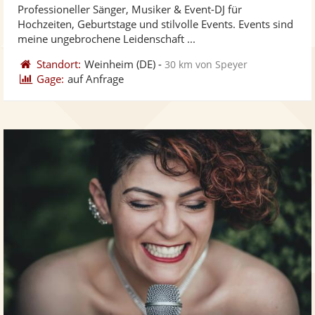
Professioneller Sänger, Musiker & Event-DJ für
Fo
5
Hochzeiten, Geburtstage und stilvolle Events. Events sind
ber
Sternen
meine ungebrochene Leidenschaft ...
Standort:
Weinheim
(DE)
-
30 km von Speyer
Gage:
auf Anfrage