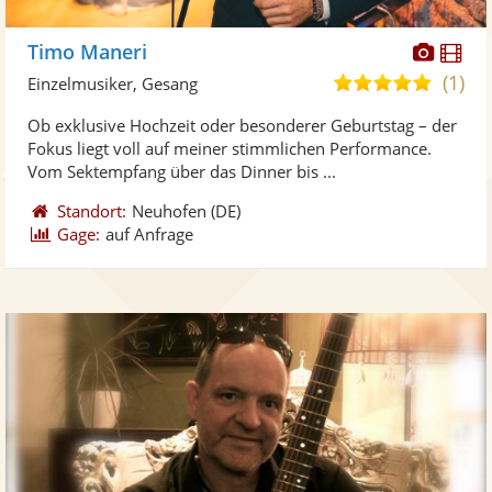
Diese
Di
Timo Maneri
Künst
Kü
(1)
5,0
Einzelmusiker, Gesang
stellt
ste
von
Ob exklusive Hochzeit oder besonderer Geburtstag – der
Fotos
Vi
5
Fokus liegt voll auf meiner stimmlichen Performance.
bereit
ber
Sternen
Vom Sektempfang über das Dinner bis ...
Standort:
Neuhofen
(DE)
Gage:
auf Anfrage