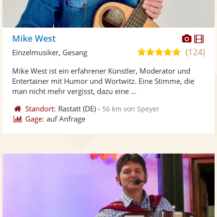
Diese
Di
Mike West
Künst
Kü
(124)
5,0
Einzelmusiker, Gesang
stellt
ste
von
Mike West ist ein erfahrener Künstler, Moderator und
Fotos
Vi
5
Entertainer mit Humor und Wortwitz. Eine Stimme, die
bereit
ber
Sternen
man nicht mehr vergisst, dazu eine ...
Standort:
Rastatt
(DE)
-
56 km von Speyer
Gage:
auf Anfrage