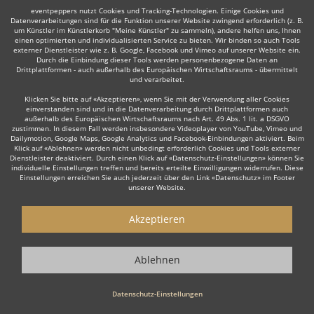
eventpeppers nutzt Cookies und Tracking-Technologien. Einige Cookies und
Datenverarbeitungen sind für die Funktion unserer Website zwingend erforderlich (z. B.
um Künstler im Künstlerkorb "Meine Künstler" zu sammeln), andere helfen uns, Ihnen
einen optimierten und individualisierten Service zu bieten. Wir binden so auch Tools
externer Dienstleister wie z. B. Google, Facebook und Vimeo auf unserer Website ein.
Durch die Einbindung dieser Tools werden personenbezogene Daten an
Auch interessant:
Drittplattformen - auch außerhalb des Europäischen Wirtschaftsraums - übermittelt
und verarbeitet.
Klicken Sie bitte auf «Akzeptieren», wenn Sie mit der Verwendung aller Cookies
einverstanden sind und in die Datenverarbeitung durch Drittplattformen auch
Flamenco Tänzer
Französische Musik
Country
Span
außerhalb des Europäischen Wirtschaftsraums nach Art. 49 Abs. 1 lit. a DSGVO
zustimmen. In diesem Fall werden insbesondere Videoplayer von YouTube, Vimeo und
Dailymotion, Google Maps, Google Analytics und Facebook-Einbindungen aktiviert. Beim
Klick auf «Ablehnen» werden nicht unbedingt erforderlich Cookies und Tools externer
Dienstleister deaktiviert. Durch einen Klick auf «Datenschutz-Einstellungen» können Sie
individuelle Einstellungen treffen und bereits erteilte Einwilligungen widerrufen. Diese
Einstellungen erreichen Sie auch jederzeit über den Link «Datenschutz» im Footer
unserer Website.
Wie funktioniert's?
Akzeptieren
1. Kostenlos anfragen
Starten Sie mit dem Button 'Kostenlos anfragen' eine Anfrage an die für
Ablehnen
Sie interessanten Solomusiker - also z. B. bestimmte Alleinunterhalter.
Diesen Button finden Sie auf den jeweiligen Künstler-Profil-Seiten der
Musiker.
Datenschutz-Einstellungen