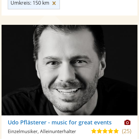
Umkreis: 150 km zurücksetzen
Umkreis: 150 km
Di
Udo Pflästerer - music for great events
Kü
(25)
4,9
Einzelmusiker, Alleinunterhalter
ste
von