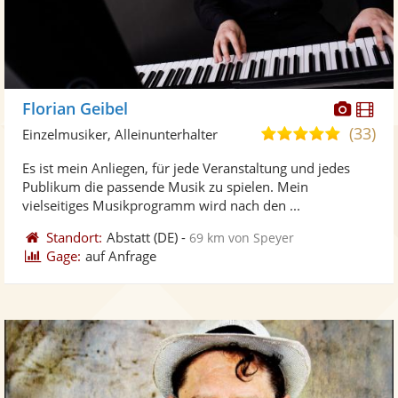
Diese
Di
Florian Geibel
Künst
Kü
(33)
4,9
Einzelmusiker, Alleinunterhalter
stellt
ste
von
Es ist mein Anliegen, für jede Veranstaltung und jedes
Fotos
Vi
5
Publikum die passende Musik zu spielen. Mein
bereit
ber
Sternen
vielseitiges Musikprogramm wird nach den ...
Standort:
Abstatt
(DE)
-
69 km von Speyer
Gage:
auf Anfrage