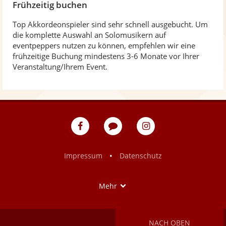
Frühzeitig buchen
Top Akkordeonspieler sind sehr schnell ausgebucht. Um
die komplette Auswahl an Solomusikern auf
eventpeppers nutzen zu können, empfehlen wir eine
frühzeitige Buchung mindestens 3-6 Monate vor Ihrer
Veranstaltung/Ihrem Event.
eventpeppers
Blog
eventpeppers
auf
auf
Facebook
Instagram
•
Impressum
Datenschutz
Show
Mehr
NACH OBEN