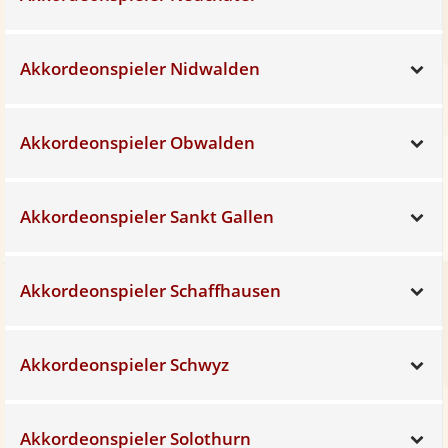
Akkordeonspieler Nidwalden
Sh
Akkordeonspieler Obwalden
Sh
Akkordeonspieler Sankt Gallen
Sh
Akkordeonspieler Schaffhausen
Sh
Akkordeonspieler Schwyz
Sh
Akkordeonspieler Solothurn
Sh