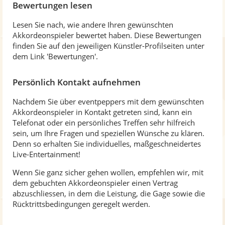
Bewertungen lesen
Lesen Sie nach, wie andere Ihren gewünschten
Akkordeonspieler bewertet haben. Diese Bewertungen
finden Sie auf den jeweiligen Künstler-Profilseiten unter
dem Link 'Bewertungen'.
Persönlich Kontakt aufnehmen
Nachdem Sie über eventpeppers mit dem gewünschten
Akkordeonspieler in Kontakt getreten sind, kann ein
Telefonat oder ein persönliches Treffen sehr hilfreich
sein, um Ihre Fragen und speziellen Wünsche zu klären.
Denn so erhalten Sie individuelles, maßgeschneidertes
Live-Entertainment!
Wenn Sie ganz sicher gehen wollen, empfehlen wir, mit
dem gebuchten Akkordeonspieler einen Vertrag
abzuschliessen, in dem die Leistung, die Gage sowie die
Rücktrittsbedingungen geregelt werden.