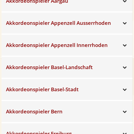
Akkordeonspieler Aargau
Sh
Akkordeonspieler Appenzell Ausserrhoden
Sh
Akkordeonspieler Appenzell Innerrhoden
Sh
Akkordeonspieler Basel-Landschaft
Sh
Akkordeonspieler Basel-Stadt
Sh
Akkordeonspieler Bern
Sh
Akkordeonspieler Freiburg
Sh