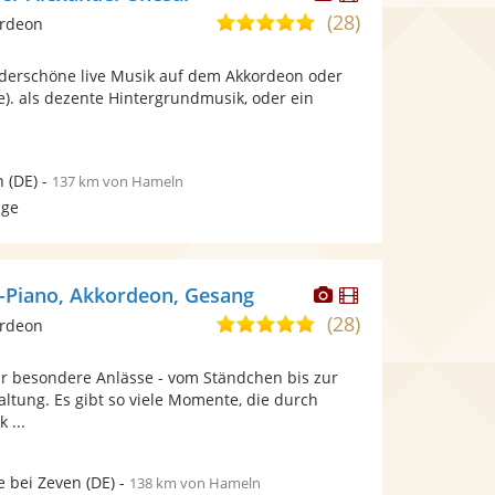
Künstler
Künstler
(28)
4,8
ordeon
stellt
stellt
von
Fotos
Videos
nderschöne live Musik auf dem Akkordeon oder
5
bereit.
bereit.
ne). als dezente Hintergrundmusik, oder ein
Sternen
n
(DE)
-
137 km von Hameln
age
Dieser
Dieser
n-Piano, Akkordeon, Gesang
Künstler
Künstler
(28)
4,9
ordeon
stellt
stellt
von
Fotos
Videos
r besondere Anlässe - vom Ständchen bis zur
5
bereit.
bereit.
ltung. Es gibt so viele Momente, die durch
Sternen
 ...
 bei Zeven
(DE)
-
138 km von Hameln