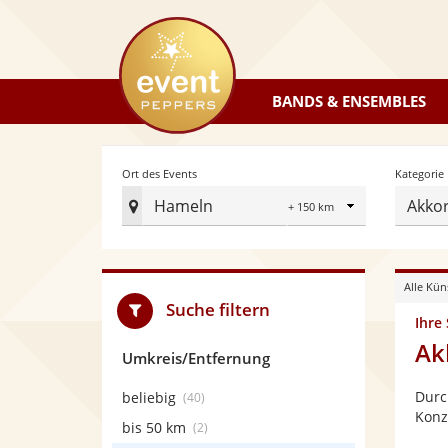
eventpeppers
BANDS & ENSEMBLES
Radius
Ort des Events
Kategorie
Hameln
Akko
Ort
des
Events
Alle Kün
festlegen
Suche filtern
Ihre
Ak
Umkreis/Entfernung
Durc
beliebig
(40)
Konz
bis 50 km
(2)