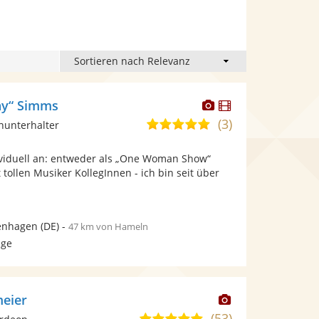
Dieser
Dieser
ny“ Simms
Künstler
Künstler
(3)
5,0
inunterhalter
stellt
stellt
von
Fotos
Videos
ividuell an: entweder als „One Woman Show“
5
bereit.
bereit.
 tollen Musiker KollegInnen - ich bin seit über
Sternen
enhagen
(DE)
-
47 km von Hameln
age
Dieser
meier
Künstler
(53)
5,0