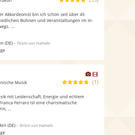
ordeon
stellt
von
Fotos
her Akkordeonist bin ich schon seit über 45
5
bereit.
hiedlichen Bühnen und Veranstaltungen im In-
Sternen
gs. ...
en
(DE)
-
74 km von Hameln
age
Dieser
Dieser
Künstler
Künstler
(1)
5,0
ienische Musik
stellt
stellt
von
Fotos
Videos
usik mit Leidenschaft, Energie und echtem
5
bereit.
bereit.
 Franca Ferraro ist eine charismatische
Sternen
in, ...
den
(DE)
-
30 km von Hameln
age