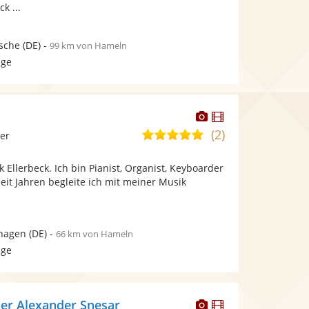
k ...
sche
(DE)
-
99 km von Hameln
age
Dieser
Dieser
Künstler
Künstler
(2)
5,0
ier
stellt
stellt
von
Fotos
Videos
 Ellerbeck. Ich bin Pianist, Organist, Keyboarder
5
bereit.
bereit.
eit Jahren begleite ich mit meiner Musik
Sternen
hagen
(DE)
-
66 km von Hameln
age
Dieser
Dieser
er Alexander Snesar