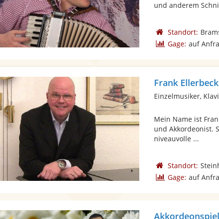
und anderem Schnic
Standort:
Bram
Gage:
auf Anfr
Frank Ellerbeck
Einzelmusiker, Klav
Mein Name ist Frank
und Akkordeonist. S
niveauvolle ...
Standort:
Stein
Gage:
auf Anfr
Akkordeonspiel