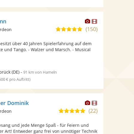
Dieser
Dieser
ann
Künstler
Künstler
(150)
5,0
ordeon
stellt
stellt
von
Fotos
Videos
sitzt über 40 Jahren Spielerfahrung auf dem
5
bereit.
bereit.
te und Tango. - Walzer und Marsch. - Musical
Sternen
brück
(DE)
-
91 km von Hameln
 500 € pro Auftritt)
Dieser
Dieser
ler Dominik
Künstler
Künstler
(22)
5,0
ordeon
stellt
stellt
von
Fotos
Videos
sang und jede Menge Spaß - für Feiern und
5
bereit.
bereit.
er Art! Entweder ganz frei von unnötiger Technik
Sternen