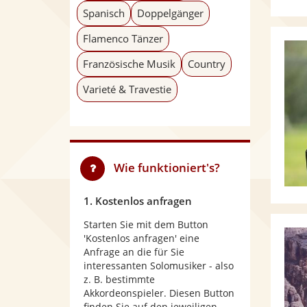
Spanisch
Doppelgänger
Flamenco Tänzer
Französische Musik
Country
Varieté & Travestie
Wie funktioniert's?
1. Kostenlos anfragen
Starten Sie mit dem Button
'Kostenlos anfragen' eine
Anfrage an die für Sie
interessanten Solomusiker - also
z. B. bestimmte
Akkordeonspieler. Diesen Button
finden Sie auf den jeweiligen