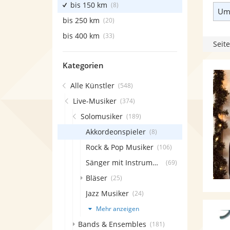
bis 150 km
(8)
Umk
bis 250 km
(20)
bis 400 km
(33)
Seite
Kategorien
Alle Künstler
(548)
Live-Musiker
(374)
Solomusiker
(189)
Akkordeonspieler
(8)
Rock & Pop Musiker
(106)
Sänger mit Instrument
(69)
Bläser
(25)
Jazz Musiker
(24)
Mehr anzeigen
Bands & Ensembles
(181)