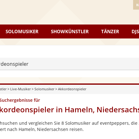
K
SOLOMUSIKER
SHOWKÜNSTLER
TÄNZER
DJS
rdeonspieler
stler
>
Live-Musiker
>
Solomusiker
>
Akkordeonspieler
 Suchergebnisse für
kordeonspieler in Hameln, Niedersach
hsuchen und vergleichen Sie 8 Solomusiker auf eventpeppers, die 
ert nach Hameln, Niedersachsen reisen.