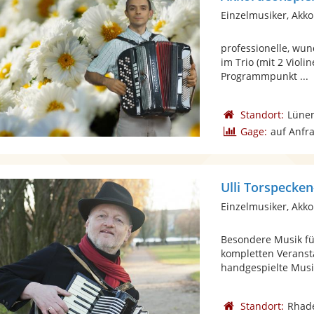
Einzelmusiker, Akk
professionelle, wu
im Trio (mit 2 Violi
Programmpunkt ...
Standort:
Lüne
Gage:
auf Anfr
Ulli Torspecke
Einzelmusiker, Akk
Besondere Musik fü
kompletten Veransta
handgespielte Musik
Standort:
Rhade