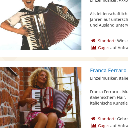
Einzelmusiker, Akk
Als leidenschaftlic
Jahren auf untersc
und Ausland unterwe
Standort:
Wins
Gage:
auf Anfr
Franca Ferraro
Einzelmusiker, Ital
Franca Ferraro – M
italienischem Flair.
italienische Künstler
Standort:
Gehr
Gage:
auf Anfr