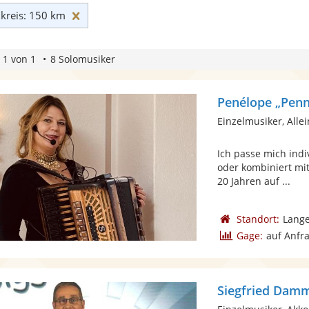
Umkreis: 150 km zurücksetzen
reis: 150 km
 1 von 1
8 Solomusiker
Penélope „Pen
Einzelmusiker, Alle
Ich passe mich ind
oder kombiniert mit
20 Jahren auf ...
Standort:
Lang
Gage:
auf Anfr
Siegfried Dam