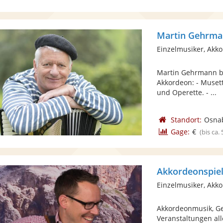
Martin Gehrm
Einzelmusiker, Akk
Martin Gehrmann be
Akkordeon: - Muset
und Operette. - ...
Standort:
Osna
Gage:
€
(bis ca.
Akkordeonspie
Einzelmusiker, Akk
Akkordeonmusik, Ge
Veranstaltungen all