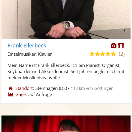
Diese
Di
Frank Ellerbeck
Künst
Kü
(2)
5,0
Einzelmusiker, Klavier
stellt
ste
von
Mein Name ist Frank Ellerbeck. Ich bin Pianist, Organist,
Fotos
Vi
5
Keyboarder und Akkordeonist. Seit Jahren begleite ich mit
bereit
ber
Sternen
meiner Musik niveauvolle ...
Standort:
Steinhagen
(DE)
-
118 km von Göttingen
Gage:
auf Anfrage