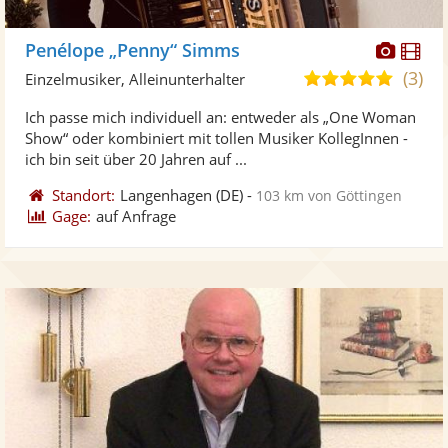
Diese
Di
Penélope „Penny“ Simms
Künst
Kü
(3)
5,0
Einzelmusiker, Alleinunterhalter
stellt
ste
von
Ich passe mich individuell an: entweder als „One Woman
Fotos
Vi
5
Show“ oder kombiniert mit tollen Musiker KollegInnen -
bereit
ber
Sternen
ich bin seit über 20 Jahren auf ...
Standort:
Langenhagen
(DE)
-
103 km von Göttingen
Gage:
auf Anfrage