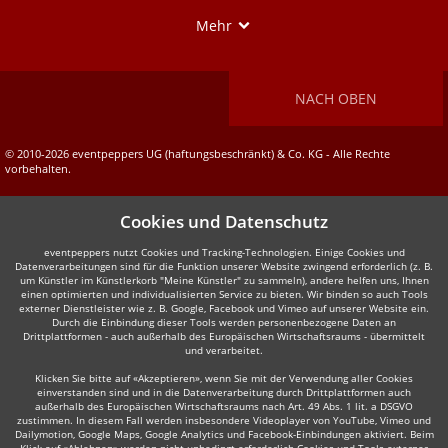
Show
Mehr
NACH OBEN
© 2010-2026 eventpeppers UG (haftungsbeschränkt) & Co. KG - Alle Rechte
vorbehalten.
Cookies und Datenschutz
eventpeppers nutzt Cookies und Tracking-Technologien. Einige Cookies und
Datenverarbeitungen sind für die Funktion unserer Website zwingend erforderlich (z. B.
um Künstler im Künstlerkorb "Meine Künstler" zu sammeln), andere helfen uns, Ihnen
einen optimierten und individualisierten Service zu bieten. Wir binden so auch Tools
externer Dienstleister wie z. B. Google, Facebook und Vimeo auf unserer Website ein.
Durch die Einbindung dieser Tools werden personenbezogene Daten an
Drittplattformen - auch außerhalb des Europäischen Wirtschaftsraums - übermittelt
und verarbeitet.
Klicken Sie bitte auf «Akzeptieren», wenn Sie mit der Verwendung aller Cookies
einverstanden sind und in die Datenverarbeitung durch Drittplattformen auch
außerhalb des Europäischen Wirtschaftsraums nach Art. 49 Abs. 1 lit. a DSGVO
zustimmen. In diesem Fall werden insbesondere Videoplayer von YouTube, Vimeo und
Dailymotion, Google Maps, Google Analytics und Facebook-Einbindungen aktiviert. Beim