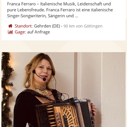
Franca Ferraro – Italienische Musik, Leidenschaft und
Fotos
Vi
5
pure Lebensfreude. Franca Ferraro ist eine italienische
bereit
ber
Sternen
Singer-Songwriterin, Sängerin und ...
Standort:
Gehrden
(DE)
-
90 km von Göttingen
Gage:
auf Anfrage