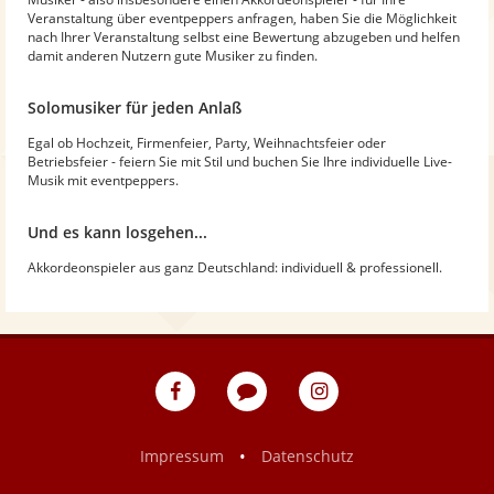
Veranstaltung über eventpeppers anfragen, haben Sie die Möglichkeit
nach Ihrer Veranstaltung selbst eine Bewertung abzugeben und helfen
damit anderen Nutzern gute Musiker zu finden.
Solomusiker für jeden Anlaß
Egal ob Hochzeit, Firmenfeier, Party, Weihnachtsfeier oder
Betriebsfeier - feiern Sie mit Stil und buchen Sie Ihre individuelle Live-
Musik mit eventpeppers.
Und es kann losgehen...
Akkordeonspieler aus ganz Deutschland: individuell & professionell.
eventpeppers
Blog
eventpeppers
auf
auf
Facebook
Instagram
•
Impressum
Datenschutz