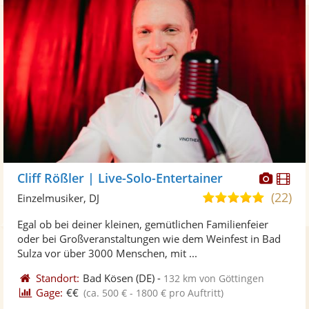
Diese
Di
Cliff Rößler | Live-Solo-Entertainer
Künst
Kü
(22)
5,0
Einzelmusiker, DJ
stellt
ste
von
Egal ob bei deiner kleinen, gemütlichen Familienfeier
Fotos
Vi
5
oder bei Großveranstaltungen wie dem Weinfest in Bad
bereit
ber
Sternen
Sulza vor über 3000 Menschen, mit ...
Standort:
Bad Kösen
(DE)
-
132 km von Göttingen
Gage:
€€
(ca. 500 € - 1800 € pro Auftritt)