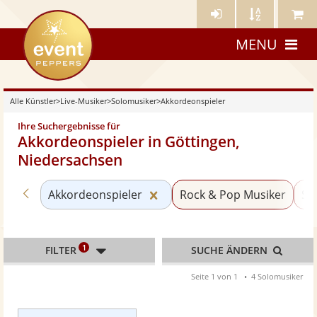
Künstler-
Künstler
Meine
eventpeppers
Login
A-
Künstle
MENU
Z
Alle Künstler
>
Live-Musiker
>
Solomusiker
>
Akkordeonspieler
Ihre Suchergebnisse für
Akkordeonspieler in Göttingen,
Niedersachsen
Zurück zu «Solomusiker»
Kategorie «Akkordeonspieler
Akkordeonspieler
Rock & Pop Musiker
Sä
1
FILTER
SUCHE ÄNDERN
Seite 1 von 1
4 Solomusiker