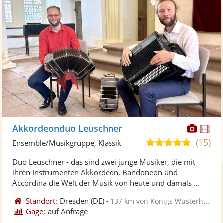
Diese
Di
Akkordeonduo Leuschner
Künst
Kü
(15)
5,0
Ensemble/Musikgruppe, Klassik
stellt
ste
von
Duo Leuschner - das sind zwei junge Musiker, die mit
Fotos
Vi
5
ihren Instrumenten Akkordeon, Bandoneon und
bereit
ber
Sternen
Accordina die Welt der Musik von heute und damals ...
Standort:
Dresden
(DE)
-
137 km von Königs Wusterhausen
Gage:
auf Anfrage