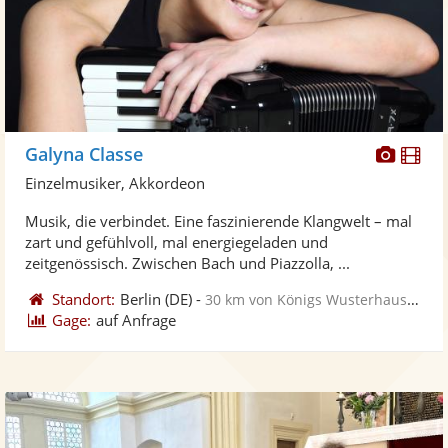
Diese
Di
Galyna Classe
Künst
Kü
Einzelmusiker, Akkordeon
stellt
ste
Musik, die verbindet. Eine faszinierende Klangwelt – mal
Fotos
Vi
zart und gefühlvoll, mal energiegeladen und
bereit
ber
zeitgenössisch. Zwischen Bach und Piazzolla, ...
Standort:
Berlin
(DE)
-
30 km von Königs Wusterhausen
Gage:
auf Anfrage