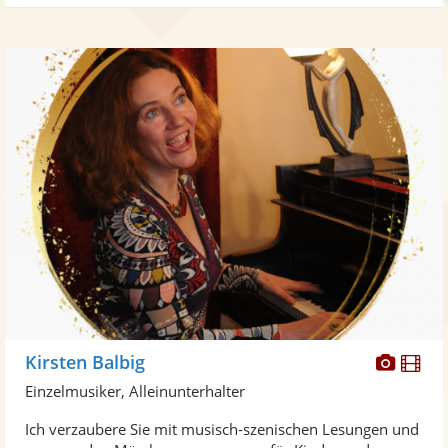
Diese
Di
Kirsten Balbig
Künst
Kü
Einzelmusiker, Alleinunterhalter
stellt
ste
Ich verzaubere Sie mit musisch-szenischen Lesungen und
Fotos
Vi