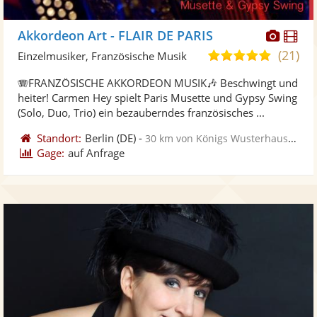
Diese
Di
Akkordeon Art - FLAIR DE PARIS
Künst
Kü
(21)
5,0
Einzelmusiker, Französische Musik
stellt
ste
von
🪗FRANZÖSISCHE AKKORDEON MUSIK🎶 Beschwingt und
Fotos
Vi
5
heiter! Carmen Hey spielt Paris Musette und Gypsy Swing
bereit
ber
Sternen
(Solo, Duo, Trio) ein bezauberndes französisches ...
Standort:
Berlin
(DE)
-
30 km von Königs Wusterhausen
Gage:
auf Anfrage