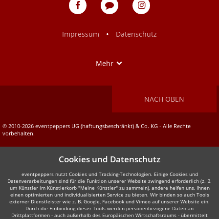
eventpeppers
Blog
eventpeppers
auf
auf
Facebook
Instagram
•
Impressum
Datenschutz
Show
Mehr
NACH OBEN
© 2010-2026 eventpeppers UG (haftungsbeschränkt) & Co. KG - Alle Rechte
vorbehalten.
Cookies und Datenschutz
eventpeppers nutzt Cookies und Tracking-Technologien. Einige Cookies und
Datenverarbeitungen sind für die Funktion unserer Website zwingend erforderlich (z. B.
um Künstler im Künstlerkorb "Meine Künstler" zu sammeln), andere helfen uns, Ihnen
einen optimierten und individualisierten Service zu bieten. Wir binden so auch Tools
externer Dienstleister wie z. B. Google, Facebook und Vimeo auf unserer Website ein.
Durch die Einbindung dieser Tools werden personenbezogene Daten an
Drittplattformen - auch außerhalb des Europäischen Wirtschaftsraums - übermittelt