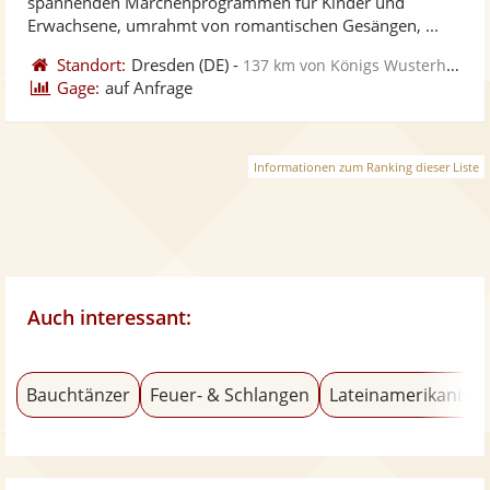
spannenden Märchenprogrammen für Kinder und
bereit
ber
Erwachsene, umrahmt von romantischen Gesängen, ...
Standort:
Dresden
(DE)
-
137 km von Königs Wusterhausen
Gage:
auf Anfrage
Informationen zum Ranking dieser Liste
Auch interessant:
Bauchtänzer
Feuer- & Schlangen
Lateinamerikanisch