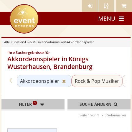
Künstler-
Künstler
Meine
eventpeppers
Login
A-
Künstle
MENU
Z
Alle Künstler
>
Live-Musiker
>
Solomusiker
>
Akkordeonspieler
Ihre Suchergebnisse für
Akkordeonspieler in Königs
Wusterhausen, Brandenburg
Zurück zu «Solomusiker»
Kategorie «Akkordeonspieler
Akkordeonspieler
Rock & Pop Musiker
Sä
1
FILTER
SUCHE ÄNDERN
Seite 1 von 1
5 Solomusiker