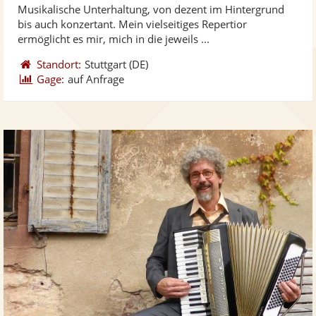
Musikalische Unterhaltung, von dezent im Hintergrund
Fotos
Vi
5
bis auch konzertant. Mein vielseitiges Repertior
bereit
ber
Sternen
ermöglicht es mir, mich in die jeweils ...
Standort:
Stuttgart
(DE)
Gage:
auf Anfrage