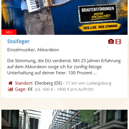
Diese
Di
Stoifeger
Künst
Kü
Einzelmusiker, Akkordeon
stellt
ste
Die Stimmung, die DU verdienst. Mit 25 Jahren Erfahrung
Fotos
Vi
auf dem Akkordeon sorge ich für zünftig-fetzige
bereit
ber
Unterhaltung auf deiner Feier. 100 Prozent ...
Standort:
Ellenberg
(DE)
-
77 km von Ludwigsburg
Gage:
€€
(ca. 500 € - 1800 € pro Auftritt)