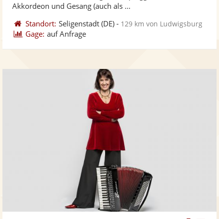
bereit
ber
Sternen
Akkordeon und Gesang (auch als ...
Standort:
Seligenstadt
(DE)
-
129 km von Ludwigsburg
Gage:
auf Anfrage