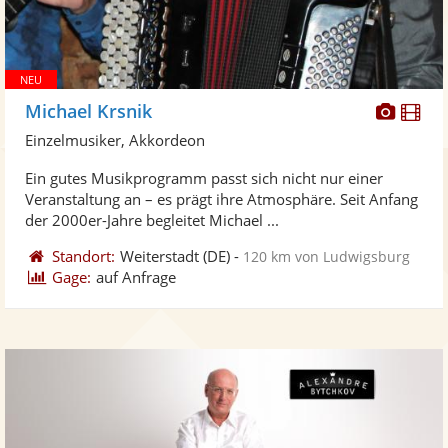
Diese
Di
Michael Krsnik
Künst
Kü
Einzelmusiker, Akkordeon
stellt
ste
Ein gutes Musikprogramm passt sich nicht nur einer
Fotos
Vi
Veranstaltung an – es prägt ihre Atmosphäre. Seit Anfang
bereit
ber
der 2000er-Jahre begleitet Michael ...
Standort:
Weiterstadt
(DE)
-
120 km von Ludwigsburg
Gage:
auf Anfrage