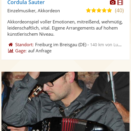
Diese
Di
Cordula Sauter
Künst
Kü
(40)
5,0
Einzelmusiker, Akkordeon
stellt
ste
von
Akkordeonspiel voller Emotionen, mitreißend, wehmütig,
Fotos
Vi
5
leidenschaftlich, vital. Eigene Arrangements auf hohem
bereit
ber
Sternen
künstlerischem Niveau.
Standort:
Freiburg im Breisgau
(DE)
-
140 km von Ludwigsburg
Gage:
auf Anfrage