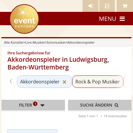
Künstler-
Künstler
Meine
eventpeppers
Login
A-
Künstle
MENU
Z
Alle Künstler
>
Live-Musiker
>
Solomusiker
>
Akkordeonspieler
Ihre Suchergebnisse für
Akkordeonspieler in Ludwigsburg,
Baden-Württemberg
Zurück zu «Solomusiker»
Kategorie «Akkordeonspieler
Akkordeonspieler
Rock & Pop Musiker
Sä
1
FILTER
SUCHE ÄNDERN
Seite 1 von 1
14 Solomusiker