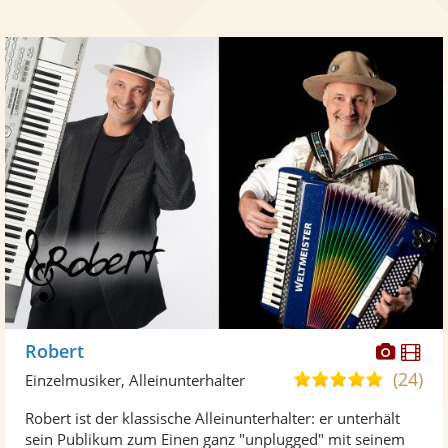
Diese
Di
Robert
Künst
Kü
(24)
5,0
Einzelmusiker, Alleinunterhalter
stellt
ste
von
Robert ist der klassische Alleinunterhalter: er unterhält
Fotos
Vi
5
sein Publikum zum Einen ganz "unplugged" mit seinem