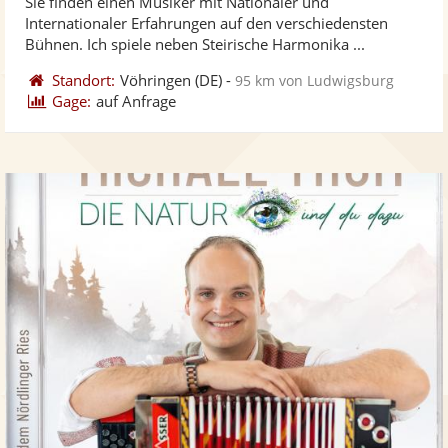
Sie finden einen Musiker mit Nationaler und
Fotos
Vi
5
Internationaler Erfahrungen auf den verschiedensten
bereit
ber
Sternen
Bühnen. Ich spiele neben Steirische Harmonika ...
Standort:
Vöhringen
(DE)
-
95 km von Ludwigsburg
Gage:
auf Anfrage