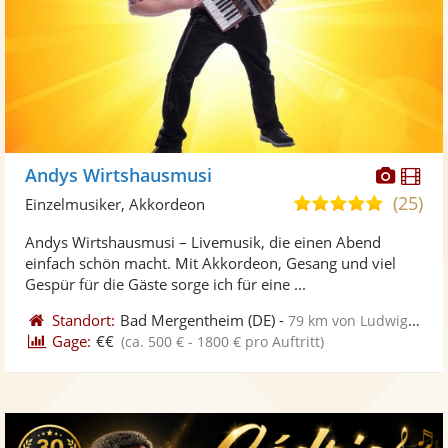
Diese
Di
Andys Wirtshausmusi
Künst
Kü
(25)
4,9
Einzelmusiker, Akkordeon
stellt
ste
von
Andys Wirtshausmusi – Livemusik, die einen Abend
Fotos
Vi
5
einfach schön macht. Mit Akkordeon, Gesang und viel
bereit
ber
Sternen
Gespür für die Gäste sorge ich für eine ...
Standort:
Bad Mergentheim
(DE)
-
79 km von Ludwigsburg
Gage:
€€
(ca. 500 € - 1800 € pro Auftritt)