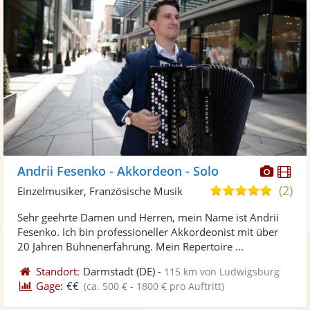
Diese
Di
Andrii Fesenko - Akkordeon - Solo
Künst
Kü
(2)
5,0
Einzelmusiker, Französische Musik
stellt
ste
von
Sehr geehrte Damen und Herren, mein Name ist Andrii
Fotos
Vi
5
Fesenko. Ich bin professioneller Akkordeonist mit über
bereit
ber
Sternen
20 Jahren Bühnenerfahrung. Mein Repertoire ...
Standort:
Darmstadt
(DE)
-
115 km von Ludwigsburg
Gage:
€€
(ca. 500 € - 1800 € pro Auftritt)