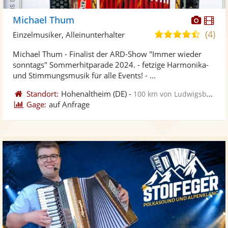
Diese
Di
Michael Thum
Künst
Kü
(4)
4,6
Einzelmusiker, Alleinunterhalter
stellt
ste
von
Michael Thum - Finalist der ARD-Show "Immer wieder
Fotos
Vi
5
sonntags" Sommerhitparade 2024. - fetzige Harmonika-
bereit
ber
Sternen
und Stimmungsmusik für alle Events! - ...
Standort:
Hohenaltheim
(DE)
-
100 km von Ludwigsburg
Gage:
auf Anfrage