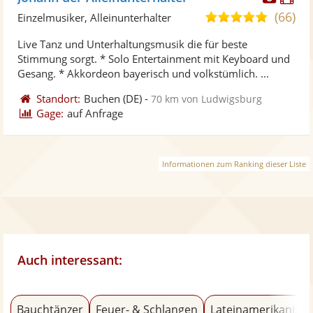
Künst
Kü
(66)
5,0
Einzelmusiker, Alleinunterhalter
stellt
ste
von
Live Tanz und Unterhaltungsmusik die für beste
Fotos
Vi
5
Stimmung sorgt. * Solo Entertainment mit Keyboard und
bereit
ber
Sternen
Gesang. * Akkordeon bayerisch und volkstümlich. ...
Standort:
Buchen
(DE)
-
70 km von Ludwigsburg
Gage:
auf Anfrage
Informationen zum Ranking dieser Liste
Auch interessant:
Bauchtänzer
Feuer- & Schlangen
Lateinamerikanisch