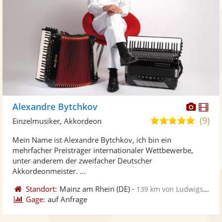
Diese
Di
Alexandre Bytchkov
Künst
Kü
(9)
5,0
Einzelmusiker, Akkordeon
stellt
ste
von
Mein Name ist Alexandre Bytchkov, ich bin ein
Fotos
Vi
5
mehrfacher Preisträger internationaler Wettbewerbe,
bereit
ber
Sternen
unter anderem der zweifacher Deutscher
Akkordeonmeister. ...
Standort:
Mainz am Rhein
(DE)
-
139 km von Ludwigsburg
Gage:
auf Anfrage