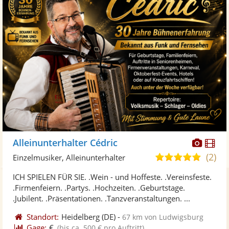
Diese
Di
Alleinunterhalter Cédric
Künst
Kü
(2)
4,9
Einzelmusiker, Alleinunterhalter
stellt
ste
von
ICH SPIELEN FÜR SIE. .Wein - und Hoffeste. .Vereinsfeste.
Fotos
Vi
5
.Firmenfeiern. .Partys. .Hochzeiten. .Geburtstage.
bereit
ber
Sternen
.Jubilent. .Präsentationen. .Tanzveranstaltungen. ...
Standort:
Heidelberg
(DE)
-
67 km von Ludwigsburg
Gage:
€
(bis ca. 500 € pro Auftritt)