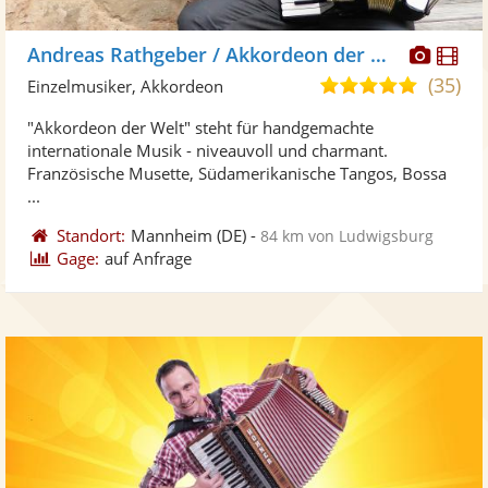
Diese
Di
Andreas Rathgeber / Akkordeon der Welt
Künst
Kü
(35)
4,9
Einzelmusiker, Akkordeon
stellt
ste
von
"Akkordeon der Welt" steht für handgemachte
Fotos
Vi
5
internationale Musik - niveauvoll und charmant.
bereit
ber
Sternen
Französische Musette, Südamerikanische Tangos, Bossa
...
Standort:
Mannheim
(DE)
-
84 km von Ludwigsburg
Gage:
auf Anfrage