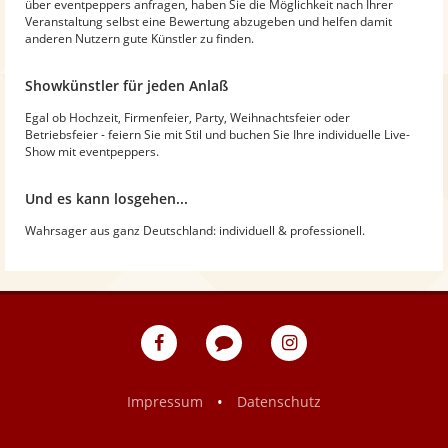
über eventpeppers anfragen, haben Sie die Möglichkeit nach Ihrer
Veranstaltung selbst eine Bewertung abzugeben und helfen damit
anderen Nutzern gute Künstler zu finden.
Showkünstler für jeden Anlaß
Egal ob Hochzeit, Firmenfeier, Party, Weihnachtsfeier oder
Betriebsfeier - feiern Sie mit Stil und buchen Sie Ihre individuelle Live-
Show mit eventpeppers.
Und es kann losgehen...
Wahrsager aus ganz Deutschland: individuell & professionell.
eventpeppers
Blog
eventpeppers
auf
auf
Facebook
Instagram
•
Impressum
Datenschutz