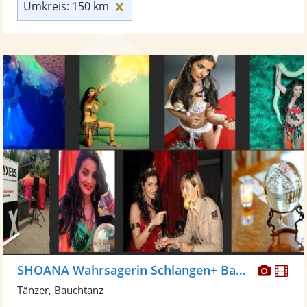
Umkreis: 150 km zurücksetzen
Umkreis: 150 km
Diese
Di
SHOANA Wahrsagerin Schlangen+ Bauchtanz
Künst
Kü
Tänzer, Bauchtanz
stellt
ste