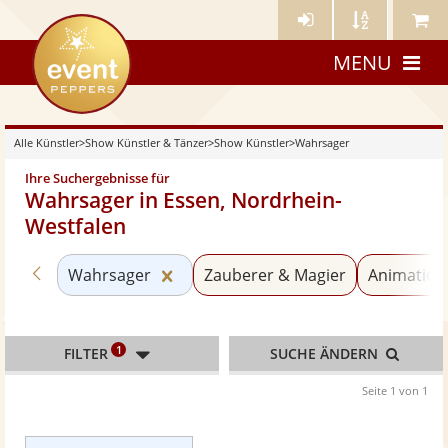
Künstler-
Künstler
Meine
eventpeppers
Login
A-
Künstle
MENU
Z
Alle Künstler
>
Show Künstler & Tänzer
>
Show Künstler
>
Wahrsager
Ihre Suchergebnisse für
Wahrsager in Essen, Nordrhein-
Westfalen
Zurück zu «Show Künstler»
Kategorie «Wahrsager» zurücksetz
Wahrsager
Zauberer & Magier
Animation
1
FILTER
SUCHE ÄNDERN
Seite 1 von 1