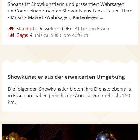
Shoana ist Showkünstlerin und präsentiert Wahrsagen
Fotos
Vi
und/oder einen rasanten Showmix aus Tanz - Feuer- Tiere
bereit
ber
- Musik - Magie ! -Wahrsagen, Kartenlegen ...
Standort:
Düsseldorf
(DE)
-
31 km von Essen
Gage:
€
(bis ca. 500 € pro Auftritt)
Showkünstler aus der erweiterten Umgebung
Die folgenden Showkünstler bieten ihre Dienste ebenfalls
in Essen an, haben jedoch eine Anreise von mehr als 150
km.