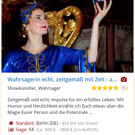
Di
Wahrsagerin echt, zeitgemäß mit Zelt - auch online
Kü
(6)
5,0
Showkünstler, Wahrsager
ste
von
Zeitgemäß und echt; Impulse für ein erfülltes Leben: Mit
Fo
5
Humor und Herzlichkeit erzähle ich Euch etwas über die
ber
Sternen
Magie Eurer Person und die Potenziale ...
Standort:
Berlin
(DE)
-
453 km von Essen
Gage:
€€
(ca. 500 € - 1800 € pro Auftritt)