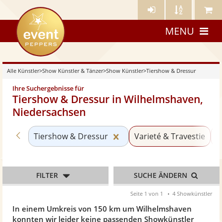
Künstler-
Künstler
Meine
eventpeppers
Login
A-
Künstle
MENU
Z
Alle Künstler
>
Show Künstler & Tänzer
>
Show Künstler
>
Tiershow & Dressur
Ihre Suchergebnisse für
Tiershow & Dressur in Wilhelmshaven,
Niedersachsen
Zurück zu «Show Künstler»
Kategorie «Tiershow & Dr
Tiershow & Dressur
Varieté & Travestie
Z
FILTER
SUCHE ÄNDERN
Seite 1 von 1
4 Showkünstler
In einem Umkreis von 150 km um Wilhelmshaven
konnten wir leider keine passenden Showkünstler