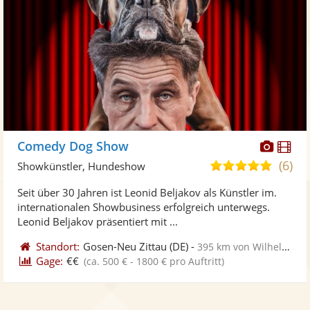
Diese
Di
Comedy Dog Show
Künst
Kü
(6)
5,0
Showkünstler, Hundeshow
stellt
ste
von
Seit über 30 Jahren ist Leonid Beljakov als Künstler im.
Fotos
Vi
5
internationalen Showbusiness erfolgreich unterwegs.
bereit
ber
Sternen
Leonid Beljakov präsentiert mit ...
Standort:
Gosen-Neu Zittau
(DE)
-
395 km von Wilhelmshaven
Gage:
€€
(ca. 500 € - 1800 € pro Auftritt)