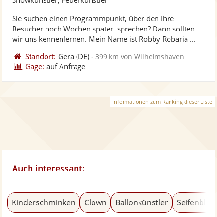
stellt
ste
Sie suchen einen Programmpunkt, über den Ihre
Fotos
Vi
Besucher noch Wochen später. sprechen? Dann sollten
bereit
ber
wir uns kennenlernen. Mein Name ist Robby Robaria ...
Standort:
Gera
(DE)
-
399 km von Wilhelmshaven
Gage:
auf Anfrage
Informationen zum Ranking dieser Liste
Auch interessant:
Kinderschminken
Clown
Ballonkünstler
Seifenblas