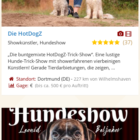
Diese
Di
Die HotDogZ
Künst
Kü
(37)
4,9
Showkünstler, Hundeshow
stellt
ste
von
„Die buntgemixte HotDogZ-Trick-Show“. Eine lustige
Fotos
Vi
5
Hunde-Trick-Show mit showerfahrenen vierbeinigen
bereit
ber
Sternen
Künstlern! Gerade Tierdarbietungen, die zeigen, ...
Standort:
Dortmund
(DE)
-
227 km von Wilhelmshaven
Gage:
€
(bis ca. 500 € pro Auftritt)