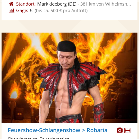
Standort:
Markkleeberg
(DE)
-
381 km von Wilhelmshaven
Gage:
€
(bis ca. 500 € pro Auftritt)
Diese
Di
Feuershow-Schlangenshow > Robaria
Künst
Kü
Showkünstler, Feuerkünstler