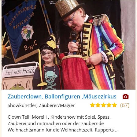
Di
Zauberclown, Ballonfiguren ,Mäusezirkus
Kü
(67)
4,8
Showkünstler, Zauberer/Magier
ste
von
Clown Telli Morelli , Kindershow mit Spiel, Spass,
Fo
5
Zauberei und mitmachen oder der zaubernde
ber
Sternen
Weihnachtsmann für die Weihnachtszeit, Rupperts ...