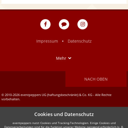
eventpeppers
Blog
eventpeppers
auf
auf
Facebook
Instagram
•
Impressum
Datenschutz
Show
Mehr
NACH OBEN
© 2010-2026 eventpeppers UG (haftungsbeschränkt) & Co. KG - Alle Rechte
vorbehalten.
Cookies und Datenschutz
eventpeppers nutzt Cookies und Tracking-Technologien. Einige Cookies und
Datenverarbeitungen sind für die Funktion unserer Website zwingend erforderlich (z. B.