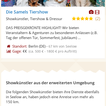
Diese
Di
Die Samels Tiershow
Künst
Kü
(2)
4,8
Showkünstler, Tiershow & Dressur
stellt
ste
von
DAS PREISGEKRÖNTE HIGHLIGHT! Wir bieten
Fotos
Vi
5
Veranstaltern & Agenturen zu besonderen Anlässen (z.B.
bereit
ber
Sternen
Tag der offenen Tür, Sommerfest, Jubiläum) ...
Standort:
Berlin
(DE)
-
67 km von Seelow
Gage:
€€
(ca. 500 € - 1800 € pro Auftritt)
Showkünstler aus der erweiterten Umgebung
Die folgenden Showkünstler bieten ihre Dienste ebenfalls
in Seelow an, haben jedoch eine Anreise von mehr als
150 km.