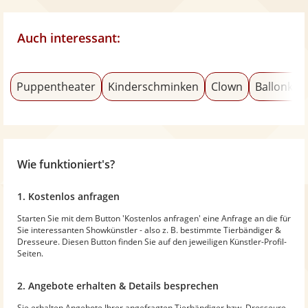
Auch interessant:
Puppentheater
Kinderschminken
Clown
Ballonkün
Wie funktioniert's?
1. Kostenlos anfragen
Starten Sie mit dem Button 'Kostenlos anfragen' eine Anfrage an die für
Sie interessanten Showkünstler - also z. B. bestimmte Tierbändiger &
Dresseure. Diesen Button finden Sie auf den jeweiligen Künstler-Profil-
Seiten.
2. Angebote erhalten & Details besprechen
Sie erhalten Angebote Ihrer angefragten Tierbändiger bzw. Dresseure.