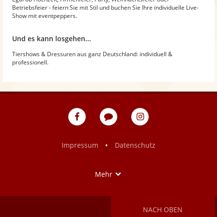
Betriebsfeier - feiern Sie mit Stil und buchen Sie Ihre individuelle Live-
Show mit eventpeppers.
Und es kann losgehen...
Tiershows & Dressuren aus ganz Deutschland: individuell &
professionell.
eventpeppers
Blog
eventpeppers
auf
auf
Facebook
Instagram
•
Impressum
Datenschutz
Show
Mehr
NACH OBEN