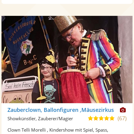
Di
Zauberclown, Ballonfiguren ,Mäusezirkus
Kü
(67)
4,8
Showkünstler, Zauberer/Magier
ste
von
Clown Telli Morelli , Kindershow mit Spiel, Spass,
Fo
5