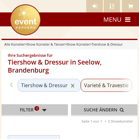
Künstler-
Künstler
Meine
eventpeppers
Login
A-
Künstle
MENU
Z
Alle Künstler
>
Show Künstler & Tänzer
>
Show Künstler
>
Tiershow & Dressur
Ihre Suchergebnisse für
Tiershow & Dressur in Seelow,
Brandenburg
Zurück zu «Show Künstler»
Kategorie «Tiershow & Dr
Tiershow & Dressur
Varieté & Travestie
A
1
FILTER
SUCHE ÄNDERN
Seite 1 von 1
2 Showkünstler