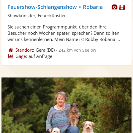
Diese
Di
Feuershow-Schlangenshow > Robaria
Künst
Kü
Showkünstler, Feuerkünstler
stellt
ste
Sie suchen einen Programmpunkt, über den Ihre
Fotos
Vi
Besucher noch Wochen später. sprechen? Dann sollten
bereit
ber
wir uns kennenlernen. Mein Name ist Robby Robaria ...
Standort:
Gera
(DE)
-
242 km von Seelow
Gage:
auf Anfrage