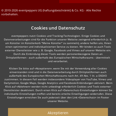
© 2010-2026 eventpeppers UG (haftungsbeschränkt) & Co. KG - Alle Rechte
vorbehalten.
Cookies und Datenschutz
eventpeppers nutzt Cookies und Tracking-Technologien. Einige Cookies und
Datenverarbeitungen sind für die Funktion unserer Website zwingend erforderlich (z. B.
um Künstler im Künstlerkorb "Meine Künstler" zu sammeln), andere helfen uns, Ihnen
einen optimierten und individualisierten Service zu bieten. Wir binden so auch Tools
externer Dienstleister wie z. B. Google, Facebook und Vimeo auf unserer Website ein.
Durch die Einbindung dieser Tools werden personenbezogene Daten an
Drittplattformen - auch außerhalb des Europäischen Wirtschaftsraums - übermittelt
und verarbeitet.
Klicken Sie bitte auf «Akzeptieren», wenn Sie mit der Verwendung aller Cookies
einverstanden sind und in die Datenverarbeitung durch Drittplattformen auch
außerhalb des Europäischen Wirtschaftsraums nach Art. 49 Abs. 1 lit. a DSGVO
zustimmen. In diesem Fall werden insbesondere Videoplayer von YouTube, Vimeo und
Dailymotion, Google Maps, Google Analytics und Facebook-Einbindungen aktiviert. Beim
Klick auf «Ablehnen» werden nicht unbedingt erforderlich Cookies und Tools externer
Dienstleister deaktiviert. Durch einen Klick auf «Datenschutz-Einstellungen» können Sie
individuelle Einstellungen treffen und bereits erteilte Einwilligungen widerrufen. Diese
Einstellungen erreichen Sie auch jederzeit über den Link «Datenschutz» im Footer
unserer Website.
Akzeptieren