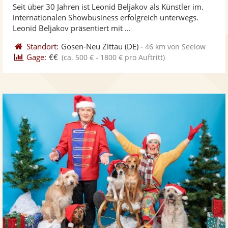
Seit über 30 Jahren ist Leonid Beljakov als Künstler im.
Fotos
Vi
5
internationalen Showbusiness erfolgreich unterwegs.
bereit
ber
Sternen
Leonid Beljakov präsentiert mit ...
Standort:
Gosen-Neu Zittau
(DE)
-
46 km von Seelow
Gage:
€€
(ca. 500 € - 1800 € pro Auftritt)