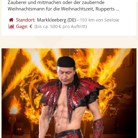
Zauberei und mitmachen oder der zaubernde
ber
Sternen
Weihnachtsmann für die Weihnachtszeit, Rupperts ...
Standort:
Markkleeberg
(DE)
-
193 km von Seelow
Gage:
€
(bis ca. 500 € pro Auftritt)