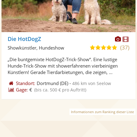
Diese
Di
Die HotDogZ
Künst
Kü
(37)
4,9
Showkünstler, Hundeshow
stellt
ste
von
„Die buntgemixte HotDogZ-Trick-Show“. Eine lustige
Fotos
Vi
5
Hunde-Trick-Show mit showerfahrenen vierbeinigen
bereit
ber
Sternen
Künstlern! Gerade Tierdarbietungen, die zeigen, ...
Standort:
Dortmund
(DE)
-
486 km von Seelow
Gage:
€
(bis ca. 500 € pro Auftritt)
Informationen zum Ranking dieser Liste