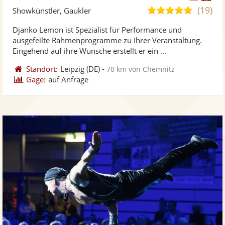
Künst
Kü
(19)
5,0
Showkünstler, Gaukler
stellt
ste
von
Djanko Lemon ist Spezialist für Performance und
Fotos
Vi
5
ausgefeilte Rahmenprogramme zu Ihrer Veranstaltung.
bereit
ber
Sternen
Eingehend auf ihre Wünsche erstellt er ein ...
Standort:
Leipzig
(DE)
-
70 km von Chemnitz
Gage:
auf Anfrage