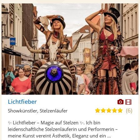
Diese
Di
Lichtfieber
Künst
Kü
(6)
5,0
Showkünstler, Stelzenläufer
stellt
ste
von
✨ Lichtfieber – Magie auf Stelzen ✨. Ich bin
Fotos
Vi
5
leidenschaftliche Stelzenläuferin und Performerin –
bereit
ber
Sternen
meine Kunst vereint Ästhetik, Eleganz und ein ...