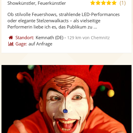
Kü
(1)
5,0
Showkünstler, Feuerkünstler
ste
von
Ob stilvolle Feuershows, strahlende LED-Performances
Fo
5
oder elegante Stelzenwalkacts – als vielseitige
ber
Sternen
Performerin liebe ich es, das Publikum zu ...
Standort:
Kemnath
(DE)
-
129 km von Chemnitz
Gage:
auf Anfrage