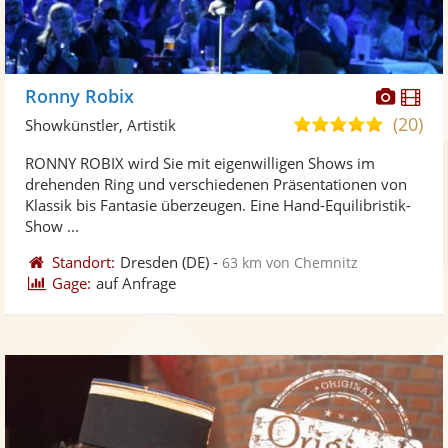
Diese
Di
Ronny Robix
Künst
Kü
(20)
4,9
Showkünstler, Artistik
stellt
ste
von
RONNY ROBIX wird Sie mit eigenwilligen Shows im
Fotos
Vi
5
drehenden Ring und verschiedenen Präsentationen von
bereit
ber
Sternen
Klassik bis Fantasie überzeugen. Eine Hand-Equilibristik-
Show ...
Standort:
Dresden
(DE)
-
63 km von Chemnitz
Gage:
auf Anfrage