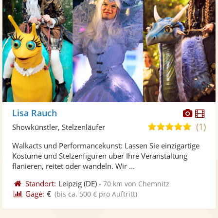
Diese
Di
Lisa Rauch
Künst
Kü
(1)
5,0
Showkünstler, Stelzenläufer
stellt
ste
von
Walkacts und Performancekunst: Lassen Sie einzigartige
Fotos
Vi
5
Kostüme und Stelzenfiguren über Ihre Veranstaltung
bereit
ber
Sternen
flanieren, reitet oder wandeln. Wir ...
Standort:
Leipzig
(DE)
-
70 km von Chemnitz
Gage:
€
(bis ca. 500 € pro Auftritt)