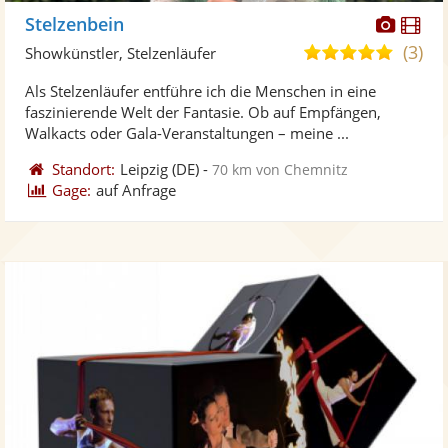
Diese
Di
Stelzenbein
Künst
Kü
(3)
5,0
Showkünstler, Stelzenläufer
stellt
ste
von
Als Stelzenläufer entführe ich die Menschen in eine
Fotos
Vi
5
faszinierende Welt der Fantasie. Ob auf Empfängen,
bereit
ber
Sternen
Walkacts oder Gala-Veranstaltungen – meine ...
Standort:
Leipzig
(DE)
-
70 km von Chemnitz
Gage:
auf Anfrage