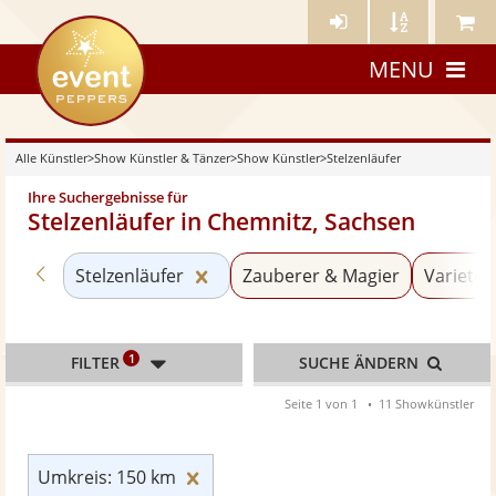
Künstler-
Künstler
Meine
eventpeppers
Login
A-
Künstle
MENU
Z
Alle Künstler
>
Show Künstler & Tänzer
>
Show Künstler
>
Stelzenläufer
Ihre Suchergebnisse für
Stelzenläufer in Chemnitz, Sachsen
Zurück zu «Show Künstler»
Kategorie «Stelzenläufer» zurück
Stelzenläufer
Zauberer & Magier
Varieté 
1
FILTER
SUCHE ÄNDERN
Seite 1 von 1
11 Showkünstler
Umkreis: 150 km zurücksetzen
Umkreis: 150 km