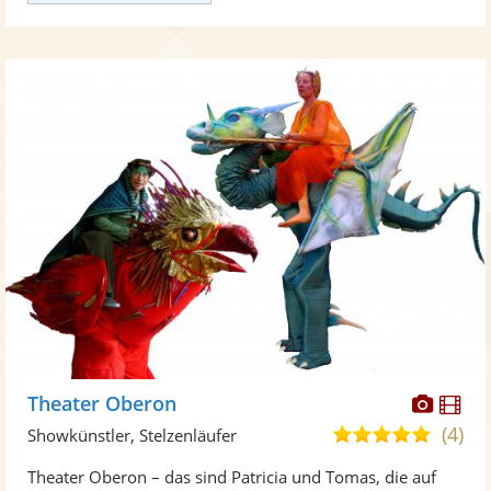
Diese
Di
Theater Oberon
Künst
Kü
(4)
5,0
Showkünstler, Stelzenläufer
stellt
ste
von
Theater Oberon – das sind Patricia und Tomas, die auf
Fotos
Vi
5