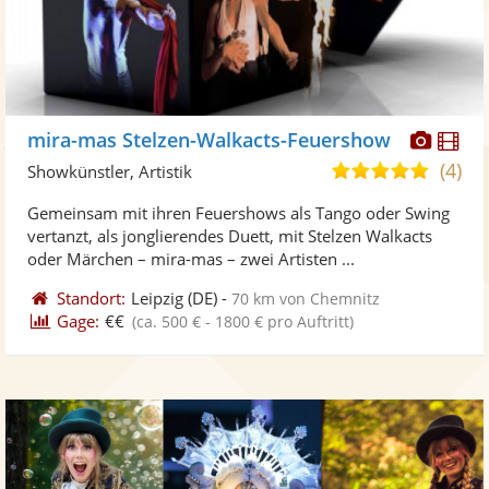
Diese
Di
mira-mas Stelzen-Walkacts-Feuershow
Künst
Kü
(4)
5,0
Showkünstler, Artistik
stellt
ste
von
Gemeinsam mit ihren Feuershows als Tango oder Swing
Fotos
Vi
5
vertanzt, als jonglierendes Duett, mit Stelzen Walkacts
bereit
ber
Sternen
oder Märchen – mira-mas – zwei Artisten ...
Standort:
Leipzig
(DE)
-
70 km von Chemnitz
Gage:
€€
(ca. 500 € - 1800 € pro Auftritt)