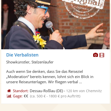
Diese
Di
Die Verbalisten
Künst
Kü
Showkünstler, Stelzenläufer
stellt
ste
Auch wenn Sie denken, dass Sie das Reiseziel
Fotos
Vi
„Moderation“ bereits kennen, lohnt sich ein Blick in
bereit
ber
unsere Reiseunterlagen. Wir fliegen verbal ...
Standort:
Dessau-Roßlau
(DE)
-
120 km von Chemnitz
Gage:
€€
(ca. 500 € - 1800 € pro Auftritt)