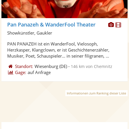
Diese
Di
Pan Panazeh & WanderFool Theater
Künst
Kü
Showkünstler, Gaukler
stellt
ste
PAN PANAZEH ist ein WanderFool, Vielosoph,
Fotos
Vi
Herzkasper, Klangclown, er ist Geschichtenerzähler,
bereit
ber
Musiker, Poet, Schauspieler… in seiner filigranen, ...
Standort:
Wiesenburg
(DE)
-
146 km von Chemnitz
Gage:
auf Anfrage
Informationen zum Ranking dieser Liste