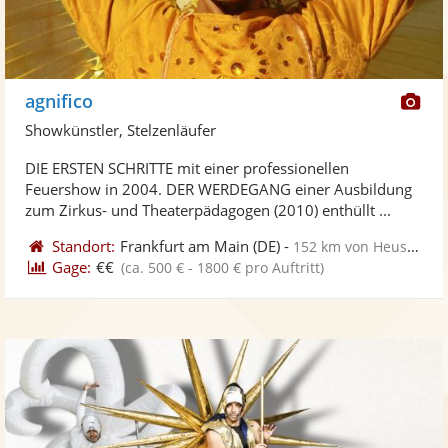
Di
agnifico
Kü
Showkünstler, Stelzenläufer
ste
DIE ERSTEN SCHRITTE mit einer professionellen
Fo
Feuershow in 2004. DER WERDEGANG einer Ausbildung
ber
zum Zirkus- und Theaterpädagogen (2010) enthüllt ...
Standort:
Frankfurt am Main
(DE)
-
152 km von Heusweiler
Gage:
€€
(ca. 500 € - 1800 € pro Auftritt)