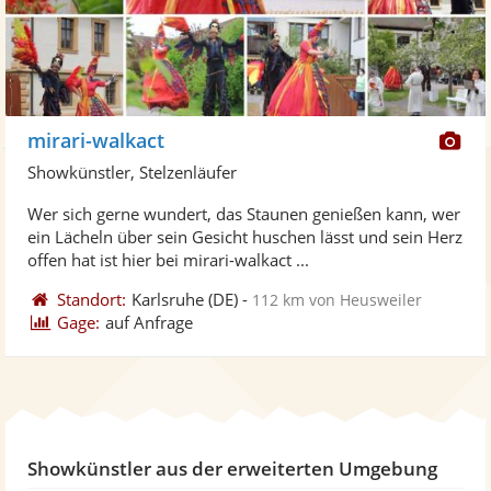
Di
mirari-walkact
Kü
Showkünstler, Stelzenläufer
ste
Wer sich gerne wundert, das Staunen genießen kann, wer
Fo
ein Lächeln über sein Gesicht huschen lässt und sein Herz
ber
offen hat ist hier bei mirari-walkact ...
Standort:
Karlsruhe
(DE)
-
112 km von Heusweiler
Gage:
auf Anfrage
Showkünstler aus der erweiterten Umgebung