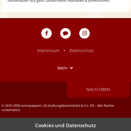
Stelzenläufer aus ganz Deutschland: individuell & professionell.
eventpeppers
Blog
eventpeppers
auf
auf
Facebook
Instagram
•
Impressum
Datenschutz
Show
Mehr
NACH OBEN
© 2010-2026 eventpeppers UG (haftungsbeschränkt) & Co. KG - Alle Rechte
vorbehalten.
Cookies und Datenschutz