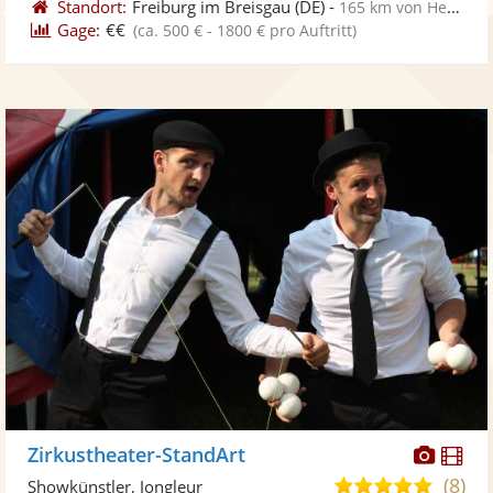
Standort:
Freiburg im Breisgau
(DE)
-
165 km von Heusweiler
Gage:
€€
(ca. 500 € - 1800 € pro Auftritt)
Diese
Di
Zirkustheater-StandArt
Künst
Kü
(8)
5,0
Showkünstler, Jongleur