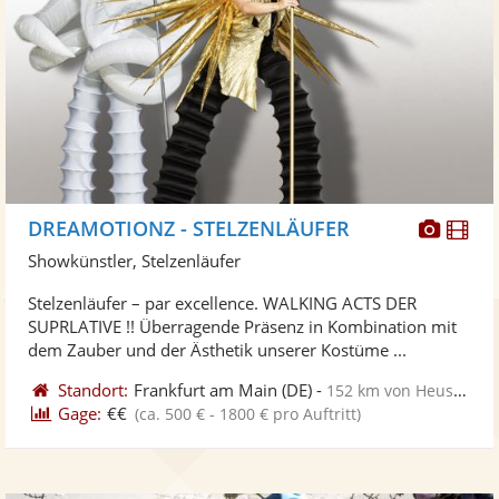
Diese
Di
DREAMOTIONZ - STELZENLÄUFER
Künst
Kü
Showkünstler, Stelzenläufer
stellt
ste
Stelzenläufer – par excellence. WALKING ACTS DER
Fotos
Vi
SUPRLATIVE !! Überragende Präsenz in Kombination mit
bereit
ber
dem Zauber und der Ästhetik unserer Kostüme ...
Standort:
Frankfurt am Main
(DE)
-
152 km von Heusweiler
Gage:
€€
(ca. 500 € - 1800 € pro Auftritt)