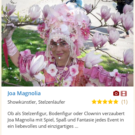
Diese
Di
Joa Magnolia
Künst
Kü
(1)
5,0
Showkünstler, Stelzenläufer
stellt
ste
von
Ob als Stelzenfigur, Bodenfigur oder Clownin verzaubert
Fotos
Vi
5
Joa Magnolia mit Spiel, Spaß und Fantasie jedes Event in
bereit
ber
Sternen
ein liebevolles und einzigartiges ...