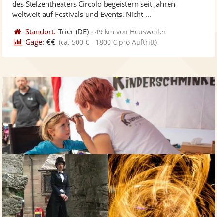
des Stelzentheaters Circolo begeistern seit Jahren
bereit
ber
weltweit auf Festivals und Events. Nicht ...
Standort:
Trier
(DE)
-
49 km von Heusweiler
Gage:
€€
(ca. 500 € - 1800 € pro Auftritt)