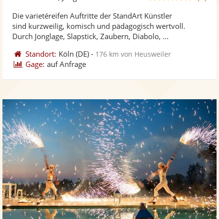
stellt
ste
von
Die varietéreifen Auftritte der StandArt Künstler
Fotos
Vi
5
sind kurzweilig, komisch und pädagogisch wertvoll.
bereit
ber
Sternen
Durch Jonglage, Slapstick, Zaubern, Diabolo, ...
Standort:
Köln
(DE)
-
176 km von Heusweiler
Gage:
auf Anfrage