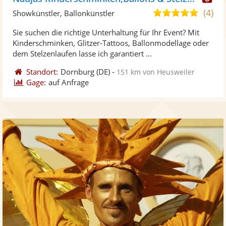
Kü
(4)
5,0
Showkünstler, Ballonkünstler
ste
von
Sie suchen die richtige Unterhaltung für Ihr Event? Mit
Fo
5
Kinderschminken, Glitzer-Tattoos, Ballonmodellage oder
ber
Sternen
dem Stelzenlaufen lasse ich garantiert ...
Standort:
Dornburg
(DE)
-
151 km von Heusweiler
Gage:
auf Anfrage