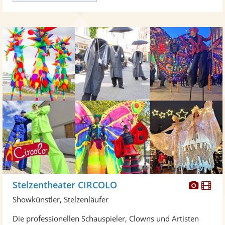
Diese
Di
Stelzentheater CIRCOLO
Künst
Kü
Showkünstler, Stelzenläufer
stellt
ste
Die professionellen Schauspieler, Clowns und Artisten
Fotos
Vi