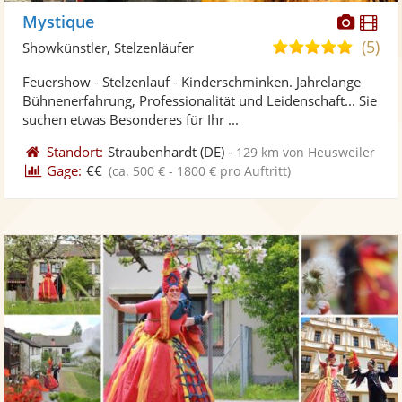
Diese
Di
Mystique
Künst
Kü
(5)
5,0
Showkünstler, Stelzenläufer
stellt
ste
von
Feuershow - Stelzenlauf - Kinderschminken. Jahrelange
Fotos
Vi
5
Bühnenerfahrung, Professionalität und Leidenschaft... Sie
bereit
ber
Sternen
suchen etwas Besonderes für Ihr ...
Standort:
Straubenhardt
(DE)
-
129 km von Heusweiler
Gage:
€€
(ca. 500 € - 1800 € pro Auftritt)