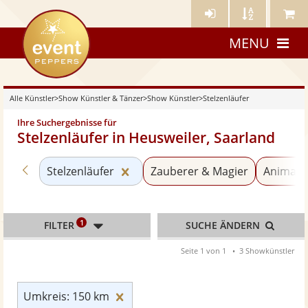
Künstler-
Künstler
Meine
eventpeppers
Login
A-
Künstle
MENU
Z
Alle Künstler
>
Show Künstler & Tänzer
>
Show Künstler
>
Stelzenläufer
Ihre Suchergebnisse für
Stelzenläufer in Heusweiler, Saarland
Zurück zu «Show Künstler»
Kategorie «Stelzenläufer» zurück
Stelzenläufer
Zauberer & Magier
Animati
1
FILTER
SUCHE ÄNDERN
Seite 1 von 1
3 Showkünstler
Umkreis: 150 km zurücksetzen
Umkreis: 150 km