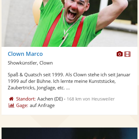
Diese
Di
Clown Marco
Künst
Kü
Showkünstler, Clown
stellt
ste
Spaß & Quatsch seit 1999. Als Clown stehe ich seit Januar
Fotos
Vi
1999 auf der Bühne. Ich lernte meine Kunststücke,
bereit
ber
Zaubertricks, Jonglage, etc. ...
Standort:
Aachen
(DE)
-
168 km von Heusweiler
Gage:
auf Anfrage