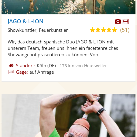
Diese
Di
JAGO & L-ION
Künst
Kü
(51)
5,0
Showkünstler, Feuerkünstler
stellt
ste
von
Wir, das deutsch-spanische Duo JAGO & L-ION mit
Fotos
Vi
5
unserem Team, freuen uns Ihnen ein facettenreiches
bereit
ber
Sternen
Showangebot präsentieren zu können: Von ...
Standort:
Köln
(DE)
-
176 km von Heusweiler
Gage:
auf Anfrage