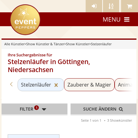
Künstler-
Künstler
Meine
eventpeppers
Login
A-
Künstle
MENU
Z
Alle Künstler
>
Show Künstler & Tänzer
>
Show Künstler
>
Stelzenläufer
Ihre Suchergebnisse für
Stelzenläufer in Göttingen,
Niedersachsen
Zurück zu «Show Künstler»
Kategorie «Stelzenläufer» zurück
Stelzenläufer
Zauberer & Magier
Animati
1
FILTER
SUCHE ÄNDERN
Seite 1 von 1
3 Showkünstler