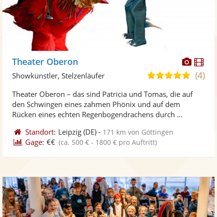
Diese
Di
Theater Oberon
Künst
Kü
(4)
5,0
Showkünstler, Stelzenläufer
stellt
ste
von
Theater Oberon – das sind Patricia und Tomas, die auf
Fotos
Vi
5
den Schwingen eines zahmen Phönix und auf dem
bereit
ber
Sternen
Rücken eines echten Regenbogendrachens durch ...
Standort:
Leipzig
(DE)
-
171 km von Göttingen
Gage:
€€
(ca. 500 € - 1800 € pro Auftritt)