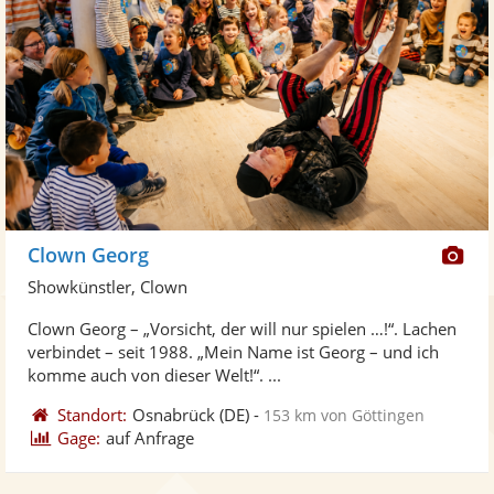
Di
Clown Georg
Kü
Showkünstler, Clown
ste
Clown Georg – „Vorsicht, der will nur spielen …!“. Lachen
Fo
verbindet – seit 1988. „Mein Name ist Georg – und ich
ber
komme auch von dieser Welt!“. ...
Standort:
Osnabrück
(DE)
-
153 km von Göttingen
Gage:
auf Anfrage