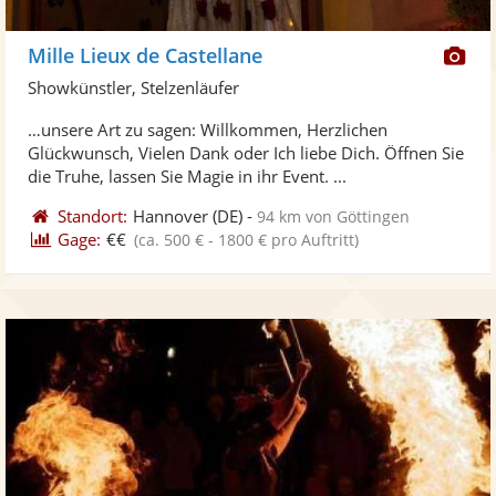
Di
Mille Lieux de Castellane
Kü
Showkünstler, Stelzenläufer
ste
…unsere Art zu sagen: Willkommen, Herzlichen
Fo
Glückwunsch, Vielen Dank oder Ich liebe Dich. Öffnen Sie
ber
die Truhe, lassen Sie Magie in ihr Event. ...
Standort:
Hannover
(DE)
-
94 km von Göttingen
Gage:
€€
(ca. 500 € - 1800 € pro Auftritt)