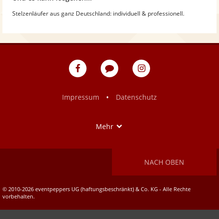
Stelzenläufer aus ganz Deutschland: individuell & professionell.
eventpeppers
Blog
eventpeppers
auf
auf
Facebook
Instagram
•
Impressum
Datenschutz
Show
Mehr
NACH OBEN
© 2010-2026 eventpeppers UG (haftungsbeschränkt) & Co. KG - Alle Rechte
vorbehalten.