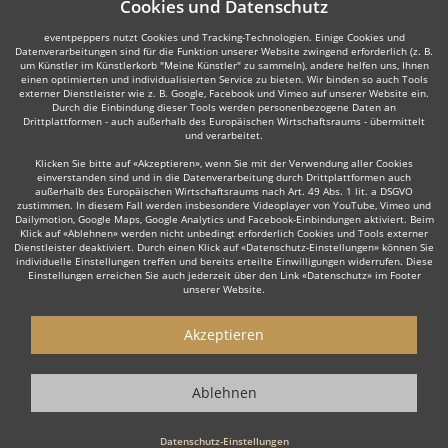
Cookies und Datenschutz
eventpeppers nutzt Cookies und Tracking-Technologien. Einige Cookies und
Datenverarbeitungen sind für die Funktion unserer Website zwingend erforderlich (z. B.
um Künstler im Künstlerkorb "Meine Künstler" zu sammeln), andere helfen uns, Ihnen
einen optimierten und individualisierten Service zu bieten. Wir binden so auch Tools
externer Dienstleister wie z. B. Google, Facebook und Vimeo auf unserer Website ein.
Durch die Einbindung dieser Tools werden personenbezogene Daten an
Drittplattformen - auch außerhalb des Europäischen Wirtschaftsraums - übermittelt
und verarbeitet.
Klicken Sie bitte auf «Akzeptieren», wenn Sie mit der Verwendung aller Cookies
einverstanden sind und in die Datenverarbeitung durch Drittplattformen auch
außerhalb des Europäischen Wirtschaftsraums nach Art. 49 Abs. 1 lit. a DSGVO
zustimmen. In diesem Fall werden insbesondere Videoplayer von YouTube, Vimeo und
Dailymotion, Google Maps, Google Analytics und Facebook-Einbindungen aktiviert. Beim
Klick auf «Ablehnen» werden nicht unbedingt erforderlich Cookies und Tools externer
Dienstleister deaktiviert. Durch einen Klick auf «Datenschutz-Einstellungen» können Sie
individuelle Einstellungen treffen und bereits erteilte Einwilligungen widerrufen. Diese
Einstellungen erreichen Sie auch jederzeit über den Link «Datenschutz» im Footer
unserer Website.
Akzeptieren
Ablehnen
Datenschutz-Einstellungen