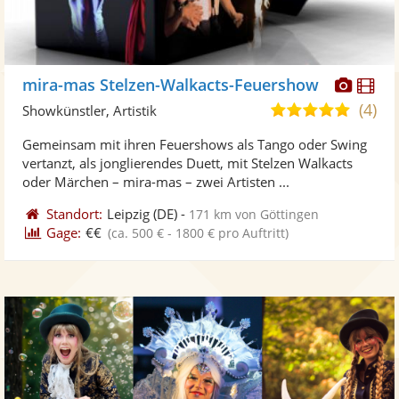
Diese
Di
mira-mas Stelzen-Walkacts-Feuershow
Künst
Kü
(4)
5,0
Showkünstler, Artistik
stellt
ste
von
Gemeinsam mit ihren Feuershows als Tango oder Swing
Fotos
Vi
5
vertanzt, als jonglierendes Duett, mit Stelzen Walkacts
bereit
ber
Sternen
oder Märchen – mira-mas – zwei Artisten ...
Standort:
Leipzig
(DE)
-
171 km von Göttingen
Gage:
€€
(ca. 500 € - 1800 € pro Auftritt)