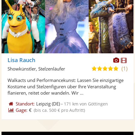
Diese
Di
Lisa Rauch
Künst
Kü
(1)
5,0
Showkünstler, Stelzenläufer
stellt
ste
von
Walkacts und Performancekunst: Lassen Sie einzigartige
Fotos
Vi
5
Kostüme und Stelzenfiguren über Ihre Veranstaltung
bereit
ber
Sternen
flanieren, reitet oder wandeln. Wir ...
Standort:
Leipzig
(DE)
-
171 km von Göttingen
Gage:
€
(bis ca. 500 € pro Auftritt)