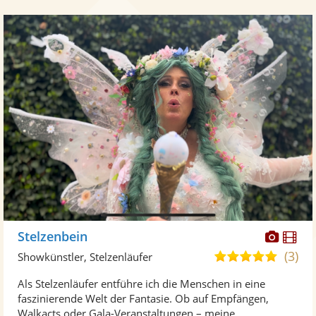
Diese
Di
Stelzenbein
Künst
Kü
(3)
5,0
Showkünstler, Stelzenläufer
stellt
ste
von
Als Stelzenläufer entführe ich die Menschen in eine
Fotos
Vi
5
faszinierende Welt der Fantasie. Ob auf Empfängen,
bereit
ber
Sternen
Walkacts oder Gala-Veranstaltungen – meine ...