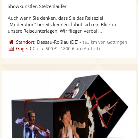
Künst
Kü
Showkünstler, Stelzenläufer
stellt
ste
Auch wenn Sie denken, dass Sie das Reiseziel
Fotos
Vi
„Moderation“ bereits kennen, lohnt sich ein Blick in
bereit
ber
unsere Reiseunterlagen. Wir fliegen verbal ...
Standort:
Dessau-Roßlau
(DE)
-
163 km von Göttingen
Gage:
€€
(ca. 500 € - 1800 € pro Auftritt)