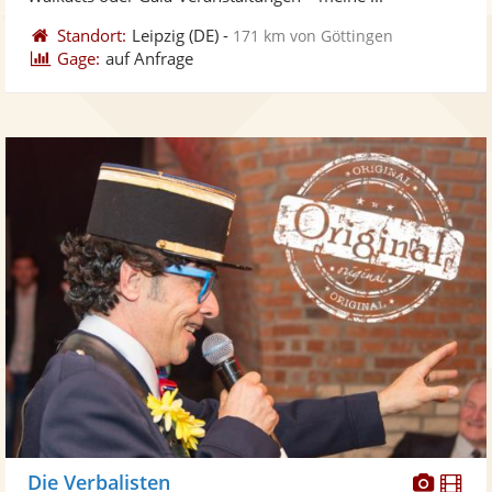
Standort:
Leipzig
(DE)
-
171 km von Göttingen
Gage:
auf Anfrage
Diese
Di
Die Verbalisten