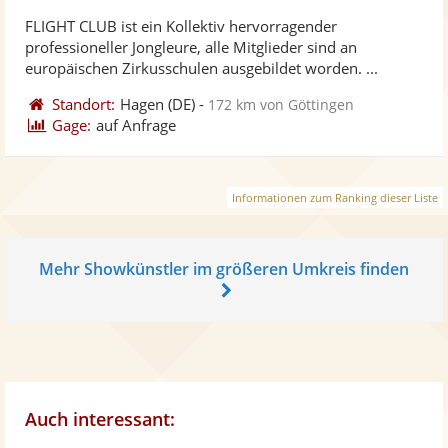
stellt
ste
von
FLIGHT CLUB ist ein Kollektiv hervorragender
Fotos
Vi
5
professioneller Jongleure, alle Mitglieder sind an
bereit
ber
Sternen
europäischen Zirkusschulen ausgebildet worden. ...
Standort:
Hagen
(DE)
-
172 km von Göttingen
Gage:
auf Anfrage
Informationen zum Ranking dieser Liste
Mehr Showkünstler im größeren Umkreis finden
Auch interessant: