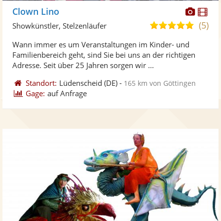
Diese
Di
Clown Lino
Künst
Kü
(5)
5,0
Showkünstler, Stelzenläufer
stellt
ste
von
Wann immer es um Veranstaltungen im Kinder- und
Fotos
Vi
5
Familienbereich geht, sind Sie bei uns an der richtigen
bereit
ber
Sternen
Adresse. Seit über 25 Jahren sorgen wir ...
Standort:
Lüdenscheid
(DE)
-
165 km von Göttingen
Gage:
auf Anfrage