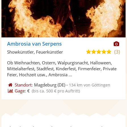
Di
Ambrosia van Serpens
Kü
(3)
4,8
Showkünstler, Feuerkünstler
ste
von
Ob Weihnachten, Ostern, Walpurgisnacht, Halloween,
Fo
5
Mittelalterfest, Stadtfest, Kinderfest, Firmenfeier, Private
ber
Sternen
Feier, Hochzeit usw., Ambrosia ...
Standort:
Magdeburg
(DE)
-
134 km von Göttingen
Gage:
€
(bis ca. 500 € pro Auftritt)