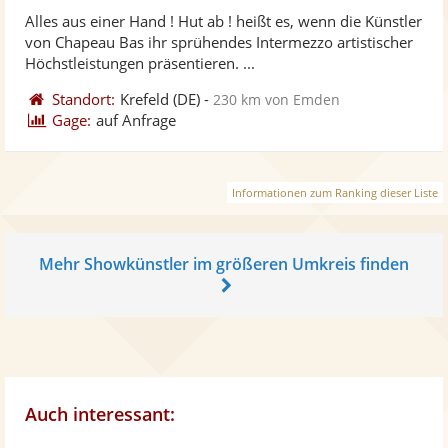
stellt
ste
von
Alles aus einer Hand ! Hut ab ! heißt es, wenn die Künstler
Fotos
Vi
5
von Chapeau Bas ihr sprühendes Intermezzo artistischer
bereit
ber
Sternen
Höchstleistungen präsentieren. ...
Standort:
Krefeld
(DE)
-
230 km von Emden
Gage:
auf Anfrage
Informationen zum Ranking dieser Liste
Mehr Showkünstler im größeren Umkreis finden
Auch interessant: