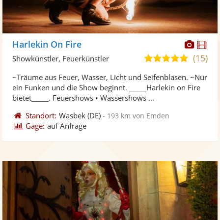
Diese
Di
Harlekin On Fire
Künst
Kü
(15)
4,9
Showkünstler, Feuerkünstler
stellt
ste
von
~Träume aus Feuer, Wasser, Licht und Seifenblasen. ~Nur
Fotos
Vi
5
ein Funken und die Show beginnt. _____Harlekin on Fire
bereit
ber
Sternen
bietet_____. Feuershows • Wassershows ...
Standort:
Wasbek
(DE)
-
193 km von Emden
Gage:
auf Anfrage