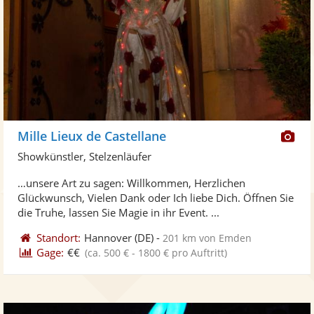
Di
Mille Lieux de Castellane
Kü
Showkünstler, Stelzenläufer
ste
…unsere Art zu sagen: Willkommen, Herzlichen
Fo
Glückwunsch, Vielen Dank oder Ich liebe Dich. Öffnen Sie
ber
die Truhe, lassen Sie Magie in ihr Event. ...
Standort:
Hannover
(DE)
-
201 km von Emden
Gage:
€€
(ca. 500 € - 1800 € pro Auftritt)