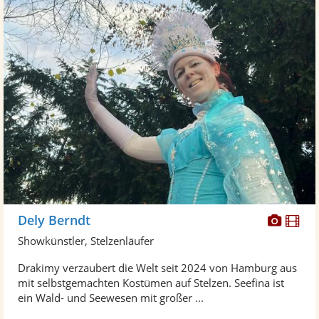
Diese
Di
Dely Berndt
Künst
Kü
Showkünstler, Stelzenläufer
stellt
ste
Drakimy verzaubert die Welt seit 2024 von Hamburg aus
Fotos
Vi
mit selbstgemachten Kostümen auf Stelzen. Seefina ist
bereit
ber
ein Wald- und Seewesen mit großer ...