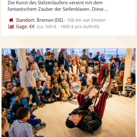
Die Kunst des Stelzenlaufens vereint mit dem
bereit
ber
Sternen
fantastischem Zauber der Seifenblasen. Diese ...
Standort:
Bremen
(DE)
-
108 km von Emden
Gage:
€€
(ca. 500 € - 1800 € pro Auftritt)