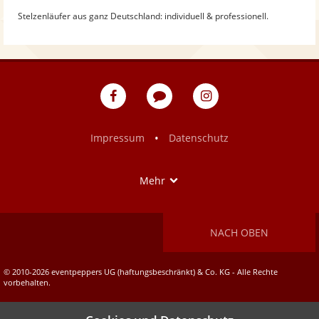
Stelzenläufer aus ganz Deutschland: individuell & professionell.
eventpeppers
Blog
eventpeppers
auf
auf
Facebook
Instagram
•
Impressum
Datenschutz
Show
Mehr
NACH OBEN
© 2010-2026 eventpeppers UG (haftungsbeschränkt) & Co. KG - Alle Rechte
vorbehalten.