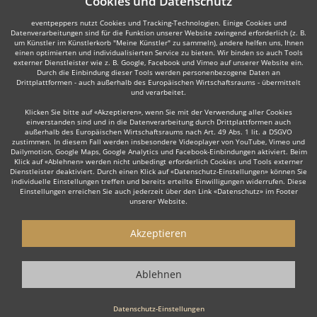
Cookies und Datenschutz
eventpeppers nutzt Cookies und Tracking-Technologien. Einige Cookies und
Datenverarbeitungen sind für die Funktion unserer Website zwingend erforderlich (z. B.
um Künstler im Künstlerkorb "Meine Künstler" zu sammeln), andere helfen uns, Ihnen
einen optimierten und individualisierten Service zu bieten. Wir binden so auch Tools
externer Dienstleister wie z. B. Google, Facebook und Vimeo auf unserer Website ein.
Durch die Einbindung dieser Tools werden personenbezogene Daten an
Drittplattformen - auch außerhalb des Europäischen Wirtschaftsraums - übermittelt
und verarbeitet.
Klicken Sie bitte auf «Akzeptieren», wenn Sie mit der Verwendung aller Cookies
einverstanden sind und in die Datenverarbeitung durch Drittplattformen auch
außerhalb des Europäischen Wirtschaftsraums nach Art. 49 Abs. 1 lit. a DSGVO
zustimmen. In diesem Fall werden insbesondere Videoplayer von YouTube, Vimeo und
Dailymotion, Google Maps, Google Analytics und Facebook-Einbindungen aktiviert. Beim
Klick auf «Ablehnen» werden nicht unbedingt erforderlich Cookies und Tools externer
Dienstleister deaktiviert. Durch einen Klick auf «Datenschutz-Einstellungen» können Sie
individuelle Einstellungen treffen und bereits erteilte Einwilligungen widerrufen. Diese
Einstellungen erreichen Sie auch jederzeit über den Link «Datenschutz» im Footer
unserer Website.
Akzeptieren
Ablehnen
Datenschutz-Einstellungen