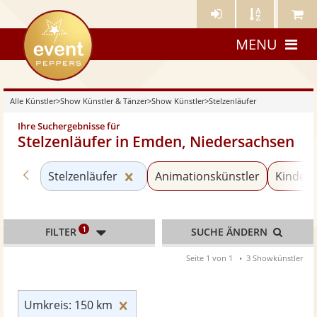
Künstler-
Künstler
Meine
eventpeppers
Login
A-
Künstle
MENU
Z
Alle Künstler
>
Show Künstler & Tänzer
>
Show Künstler
>
Stelzenläufer
Ihre Suchergebnisse für
Stelzenläufer in Emden, Niedersachsen
Zurück zu «Show Künstler»
Kategorie «Stelzenläufer» zurück
Stelzenläufer
Animationskünstler
Kinder
1
FILTER
SUCHE ÄNDERN
Seite 1 von 1
3 Showkünstler
Umkreis: 150 km zurücksetzen
Umkreis: 150 km