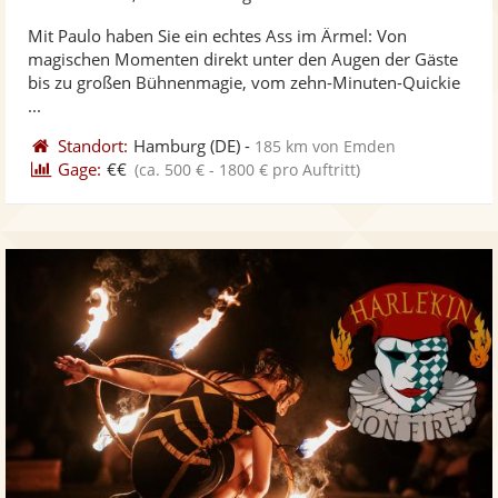
stellt
ste
Mit Paulo haben Sie ein echtes Ass im Ärmel: Von
Fotos
Vi
magischen Momenten direkt unter den Augen der Gäste
bereit
ber
bis zu großen Bühnenmagie, vom zehn-Minuten-Quickie
...
Standort:
Hamburg
(DE)
-
185 km von Emden
Gage:
€€
(ca. 500 € - 1800 € pro Auftritt)