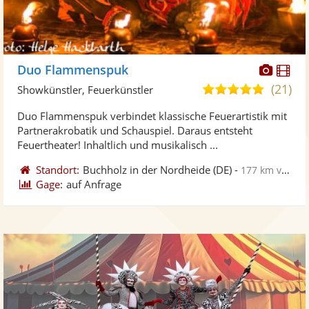
Diese
Di
Duo Flammenspuk
Künst
Kü
(21)
5,0
Showkünstler, Feuerkünstler
stellt
ste
von
Duo Flammenspuk verbindet klassische Feuerartistik mit
Fotos
Vi
5
Partnerakrobatik und Schauspiel. Daraus entsteht
bereit
ber
Sternen
Feuertheater! Inhaltlich und musikalisch ...
Standort:
Buchholz in der Nordheide
(DE)
-
177 km von Emden
Gage:
auf Anfrage