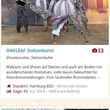
Diese
Di
OAKLEAF Stelzenkunst
Künst
Kü
Showkünstler, Stelzenläufer
stellt
ste
Walkacts und Shows auf Stelzen und auch am Boden mit
Fotos
Vi
wunderschönen Kostümen, viele davon beleuchtet für
bereit
ber
Abendveranstaltungen. Vom laufenden Rummelplatz, ...
Standort:
Hamburg
(DE)
-
185 km von Emden
Gage:
€€
(ca. 500 € - 1800 € pro Auftritt)