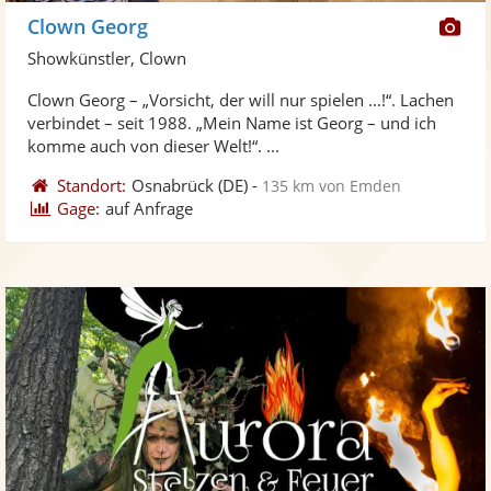
Di
Clown Georg
Kü
Showkünstler, Clown
ste
Clown Georg – „Vorsicht, der will nur spielen …!“. Lachen
Fo
verbindet – seit 1988. „Mein Name ist Georg – und ich
ber
komme auch von dieser Welt!“. ...
Standort:
Osnabrück
(DE)
-
135 km von Emden
Gage:
auf Anfrage