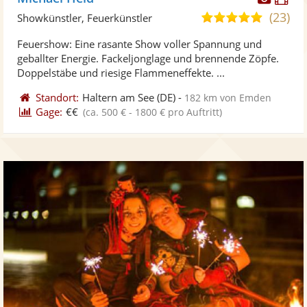
Künst
Kü
(23)
5,0
Showkünstler, Feuerkünstler
stellt
ste
von
Feuershow: Eine rasante Show voller Spannung und
Fotos
Vi
5
geballter Energie. Fackeljonglage und brennende Zöpfe.
bereit
ber
Sternen
Doppelstäbe und riesige Flammeneffekte. ...
Standort:
Haltern am See
(DE)
-
182 km von Emden
Gage:
€€
(ca. 500 € - 1800 € pro Auftritt)