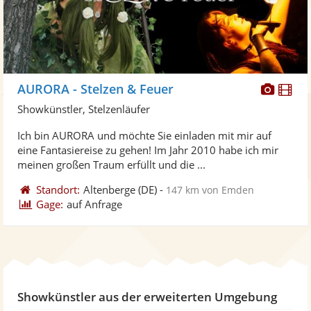
Diese
Di
AURORA - Stelzen & Feuer
Künst
Kü
Showkünstler, Stelzenläufer
stellt
ste
Ich bin AURORA und möchte Sie einladen mit mir auf
Fotos
Vi
eine Fantasiereise zu gehen! Im Jahr 2010 habe ich mir
bereit
ber
meinen großen Traum erfüllt und die ...
Standort:
Altenberge
(DE)
-
147 km von Emden
Gage:
auf Anfrage
Showkünstler aus der erweiterten Umgebung