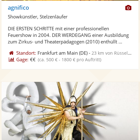
Di
agnifico
Kü
Showkünstler, Stelzenläufer
ste
DIE ERSTEN SCHRITTE mit einer professionellen
Fo
Feuershow in 2004. DER WERDEGANG einer Ausbildung
ber
zum Zirkus- und Theaterpädagogen (2010) enthüllt ...
Standort:
Frankfurt am Main
(DE)
-
23 km von Rüsselsheim
Gage:
€€
(ca. 500 € - 1800 € pro Auftritt)