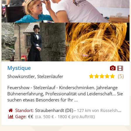
Diese
Di
Mystique
Künst
Kü
(5)
5,0
Showkünstler, Stelzenläufer
stellt
ste
von
Feuershow - Stelzenlauf - Kinderschminken. Jahrelange
Fotos
Vi
5
Bühnenerfahrung, Professionalität und Leidenschaft... Sie
bereit
ber
Sternen
suchen etwas Besonderes für Ihr ...
Standort:
Straubenhardt
(DE)
-
127 km von Rüsselsheim
Gage:
€€
(ca. 500 € - 1800 € pro Auftritt)