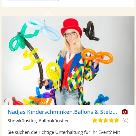
Di
Nadjas Kinderschminken,Ballons & Stelzenlauf
Kü
(4)
5,0
Showkünstler, Ballonkünstler
ste
von
Sie suchen die richtige Unterhaltung für Ihr Event? Mit
Fo
5