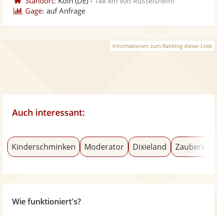
Standort:
Köln
(DE)
-
148 km von Rüsselsheim
Gage:
auf Anfrage
Informationen zum Ranking dieser Liste
Auch interessant:
Kinderschminken
Moderator
Dixieland
Zauberer &
Wie funktioniert's?