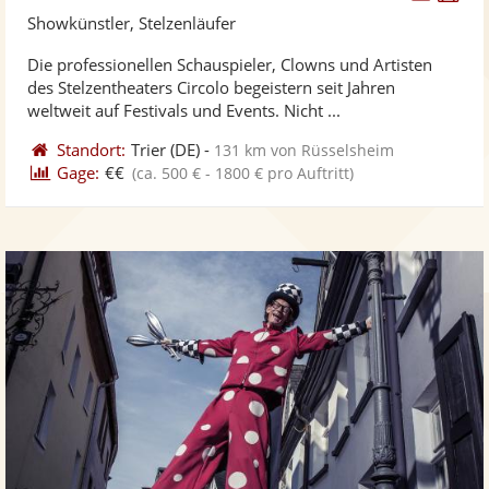
Künst
Kü
Showkünstler, Stelzenläufer
stellt
ste
Die professionellen Schauspieler, Clowns und Artisten
Fotos
Vi
des Stelzentheaters Circolo begeistern seit Jahren
bereit
ber
weltweit auf Festivals und Events. Nicht ...
Standort:
Trier
(DE)
-
131 km von Rüsselsheim
Gage:
€€
(ca. 500 € - 1800 € pro Auftritt)