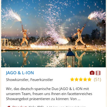
Diese
Di
JAGO & L-ION
Künst
Kü
(51)
5,0
Showkünstler, Feuerkünstler
stellt
ste
von
Wir, das deutsch-spanische Duo JAGO & L-ION mit
Fotos
Vi
5
unserem Team, freuen uns Ihnen ein facettenreiches
bereit
ber
Sternen
Showangebot präsentieren zu können: Von ...