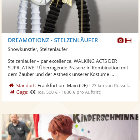
Diese
Di
DREAMOTIONZ - STELZENLÄUFER
Künst
Kü
Showkünstler, Stelzenläufer
stellt
ste
Stelzenläufer – par excellence. WALKING ACTS DER
Fotos
Vi
SUPRLATIVE !! Überragende Präsenz in Kombination mit
bereit
ber
dem Zauber und der Ästhetik unserer Kostüme ...
Standort:
Frankfurt am Main
(DE)
-
23 km von Rüsselsheim
Gage:
€€
(ca. 500 € - 1800 € pro Auftritt)