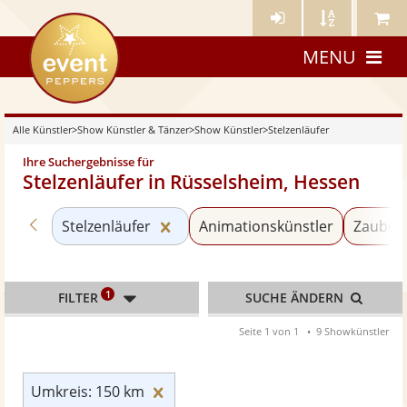
Künstler-
Künstler
Meine
eventpeppers
Login
A-
Künstle
MENU
Z
Alle Künstler
>
Show Künstler & Tänzer
>
Show Künstler
>
Stelzenläufer
Ihre Suchergebnisse für
Stelzenläufer in Rüsselsheim, Hessen
Zurück zu «Show Künstler»
Kategorie «Stelzenläufer» zurück
Stelzenläufer
Animationskünstler
Zaubere
1
FILTER
SUCHE ÄNDERN
Seite 1 von 1
9 Showkünstler
Umkreis: 150 km zurücksetzen
Umkreis: 150 km