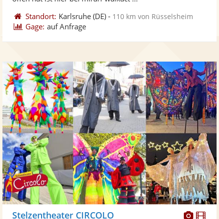
Standort:
Karlsruhe
(DE)
-
110 km von Rüsselsheim
Gage:
auf Anfrage
Diese
Di
Stelzentheater CIRCOLO