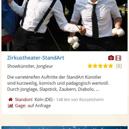
Diese
Di
Zirkustheater-StandArt
Künst
Kü
(8)
5,0
Showkünstler, Jongleur
stellt
ste
von
Die varietéreifen Auftritte der StandArt Künstler
Fotos
Vi
5
sind kurzweilig, komisch und pädagogisch wertvoll.
bereit
ber
Sternen
Durch Jonglage, Slapstick, Zaubern, Diabolo, ...
Standort:
Köln
(DE)
-
148 km von Rüsselsheim
Gage:
auf Anfrage