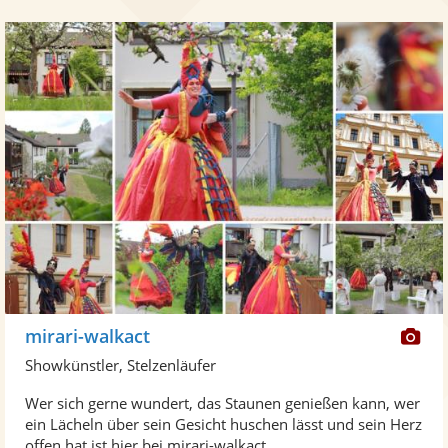
Di
mirari-walkact
Kü
Showkünstler, Stelzenläufer
ste
Wer sich gerne wundert, das Staunen genießen kann, wer
Fo
ein Lächeln über sein Gesicht huschen lässt und sein Herz
ber
offen hat ist hier bei mirari-walkact ...