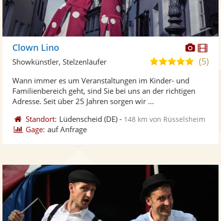
Diese
Di
Clown Lino
Künst
Kü
(5)
5,0
Showkünstler, Stelzenläufer
stellt
ste
von
Wann immer es um Veranstaltungen im Kinder- und
Fotos
Vi
5
Familienbereich geht, sind Sie bei uns an der richtigen
bereit
ber
Sternen
Adresse. Seit über 25 Jahren sorgen wir ...
Standort:
Lüdenscheid
(DE)
-
148 km von Rüsselsheim
Gage:
auf Anfrage