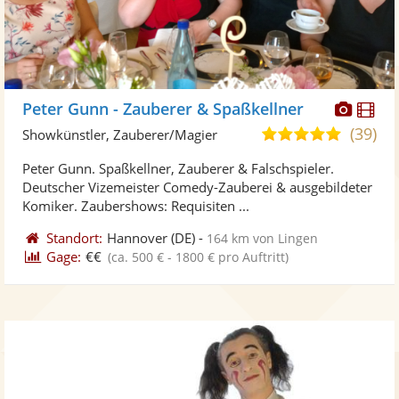
Diese
Di
Peter Gunn - Zauberer & Spaßkellner
Künst
Kü
(39)
5,0
Showkünstler, Zauberer/Magier
stellt
ste
von
Peter Gunn. Spaßkellner, Zauberer & Falschspieler.
Fotos
Vi
5
Deutscher Vizemeister Comedy-Zauberei & ausgebildeter
bereit
ber
Sternen
Komiker. Zaubershows: Requisiten ...
Standort:
Hannover
(DE)
-
164 km von Lingen
Gage:
€€
(ca. 500 € - 1800 € pro Auftritt)