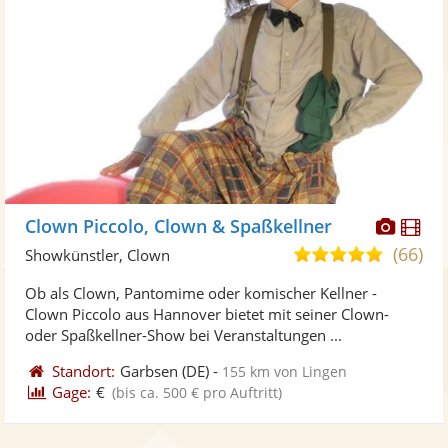
Diese
Di
Clown Piccolo, Clown & Spaßkellner
Künst
Kü
(66)
5,0
Showkünstler, Clown
stellt
ste
von
Ob als Clown, Pantomime oder komischer Kellner -
Fotos
Vi
5
Clown Piccolo aus Hannover bietet mit seiner Clown-
bereit
ber
Sternen
oder Spaßkellner-Show bei Veranstaltungen ...
Standort:
Garbsen
(DE)
-
155 km von Lingen
Gage:
€
(bis ca. 500 € pro Auftritt)