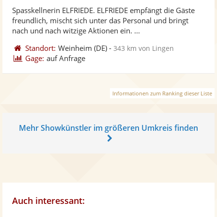
ste
von
Spasskellnerin ELFRIEDE. ELFRIEDE empfängt die Gäste
Fo
5
freundlich, mischt sich unter das Personal und bringt
ber
Sternen
nach und nach witzige Aktionen ein. ...
Standort:
Weinheim
(DE)
-
343 km von Lingen
Gage:
auf Anfrage
Informationen zum Ranking dieser Liste
Mehr Showkünstler im größeren Umkreis finden
Auch interessant: