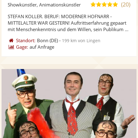
Künst
Kü
(20)
4,9
Showkünstler, Animationskünstler
stellt
ste
von
STEFAN KOLLER. BERUF: MODERNER HOFNARR -
Fotos
Vi
5
MITTELALTER WAR GESTERN! Auftrittserfahrung gepaart
bereit
ber
Sternen
mit Menschenkenntnis und dem Willen, sein Publikum ...
Standort:
Bonn
(DE)
-
199 km von Lingen
Gage:
auf Anfrage