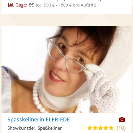
Gage:
€€
(ca. 500 € - 1800 € pro Auftritt)
Di
Spasskellnerin ELFRIEDE
Kü
(10)
5,0
Showkünstler, Spaßkellner