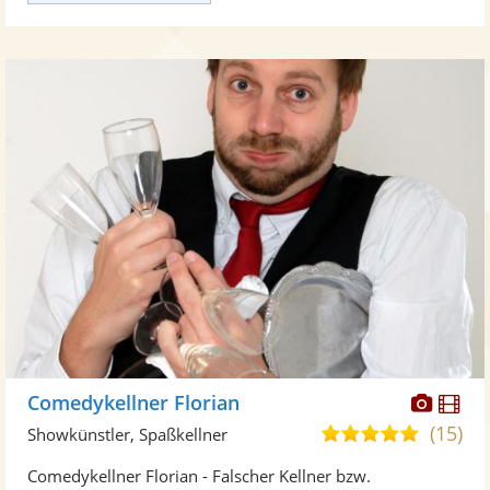
Diese
Di
Comedykellner Florian
Künst
Kü
(15)
4,9
Showkünstler, Spaßkellner
stellt
ste
von
Comedykellner Florian - Falscher Kellner bzw.
Fotos
Vi
5