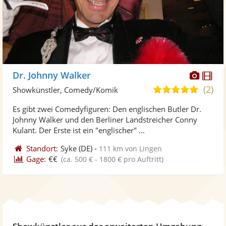
Diese
Di
Dr. Johnny Walker
Künst
Kü
(2)
4,8
Showkünstler, Comedy/Komik
stellt
ste
von
Es gibt zwei Comedyfiguren: Den englischen Butler Dr.
Fotos
Vi
5
Johnny Walker und den Berliner Landstreicher Conny
bereit
ber
Sternen
Kulant. Der Erste ist ein "englischer" ...
Standort:
Syke
(DE)
-
111 km von Lingen
Gage:
€€
(ca. 500 € - 1800 € pro Auftritt)