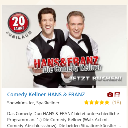
Diese
Di
Comedy Kellner HANS & FRANZ
Künst
Kü
(18)
4,9
Showkünstler, Spaßkellner
stellt
ste
von
Das Comedy-Duo HANS & FRANZ bietet unterschiedliche
Fotos
Vi
5
Programm an. 1.) Die Comedy-Kellner (Walk Act mit
bereit
ber
Sternen
Comedy-Abschlussshow). Die beiden Situationskünstler ...