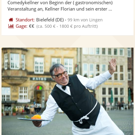
Comedykellner von Beginn der ( gastronomischen)
bereit
ber
Sternen
Veranstaltung an, Kellner Florian und sein erster ...
Standort:
Bielefeld
(DE)
-
99 km von Lingen
Gage:
€€
(ca. 500 € - 1800 € pro Auftritt)