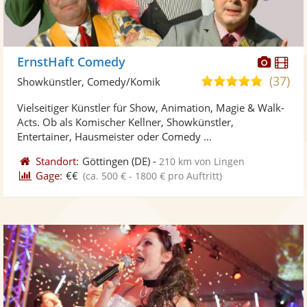
Diese
Di
ErnstHaft Comedy
Künst
Kü
(37)
4,9
Showkünstler, Comedy/Komik
stellt
ste
von
Vielseitiger Künstler für Show, Animation, Magie & Walk-
Fotos
Vi
5
Acts. Ob als Komischer Kellner, Showkünstler,
bereit
ber
Sternen
Entertainer, Hausmeister oder Comedy ...
Standort:
Göttingen
(DE)
-
210 km von Lingen
Gage:
€€
(ca. 500 € - 1800 € pro Auftritt)