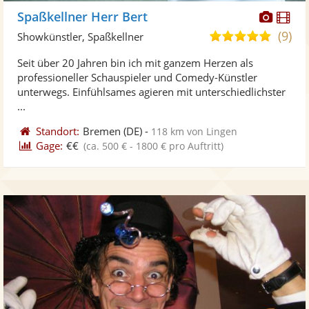
Diese
Di
Spaßkellner Herr Bert
Künst
Kü
(9)
4,8
Showkünstler, Spaßkellner
stellt
ste
von
Seit über 20 Jahren bin ich mit ganzem Herzen als
Fotos
Vi
5
professioneller Schauspieler und Comedy-Künstler
bereit
ber
Sternen
unterwegs. Einfühlsames agieren mit unterschiedlichster
...
Standort:
Bremen
(DE)
-
118 km von Lingen
Gage:
€€
(ca. 500 € - 1800 € pro Auftritt)