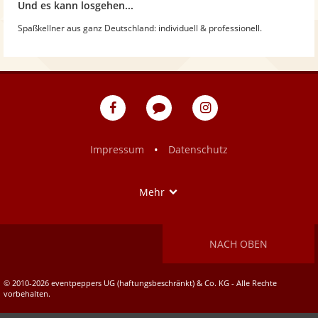
Und es kann losgehen...
Spaßkellner aus ganz Deutschland: individuell & professionell.
eventpeppers
Blog
eventpeppers
auf
auf
Facebook
Instagram
•
Impressum
Datenschutz
Show
Mehr
NACH OBEN
© 2010-2026 eventpeppers UG (haftungsbeschränkt) & Co. KG - Alle Rechte
vorbehalten.