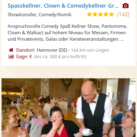
Di
Spasskellner, Clown & Comedykellner Grinblat
Kü
(142)
5,0
Showkünstler, Comedy/Komik
ste
von
Anspruchsvolle Comedy Spaß Kellner Show, Pantomime,
Fo
5
Clown & Walkact auf hohem Niveau für Messen, Firmen-
ber
Sternen
und Privatevents, Galas oder Varieteveranstaltungen. ...
Standort:
Hannover
(DE)
-
164 km von Lingen
Gage:
€
(bis ca. 500 € pro Auftritt)