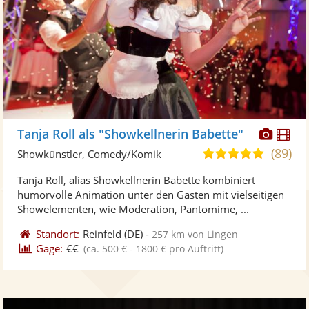
Diese
Di
Tanja Roll als "Showkellnerin Babette"
Künst
Kü
(89)
5,0
Showkünstler, Comedy/Komik
stellt
ste
von
Tanja Roll, alias Showkellnerin Babette kombiniert
Fotos
Vi
5
humorvolle Animation unter den Gästen mit vielseitigen
bereit
ber
Sternen
Showelementen, wie Moderation, Pantomime, ...
Standort:
Reinfeld
(DE)
-
257 km von Lingen
Gage:
€€
(ca. 500 € - 1800 € pro Auftritt)