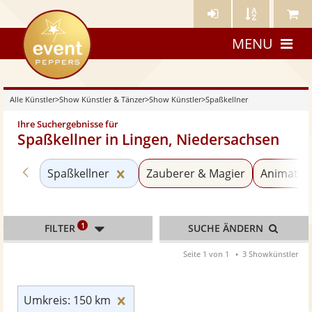
Künstler-
Künstler
Meine
eventpeppers
Login
A-
Künstle
MENU
Z
Alle Künstler
>
Show Künstler & Tänzer
>
Show Künstler
>
Spaßkellner
Ihre Suchergebnisse für
Spaßkellner in Lingen, Niedersachsen
Zurück zu «Show Künstler»
Kategorie «Spaßkellner» zurückse
Spaßkellner
Zauberer & Magier
Animatio
1
FILTER
SUCHE ÄNDERN
Seite 1 von 1
3 Showkünstler
Umkreis: 150 km zurücksetzen
Umkreis: 150 km