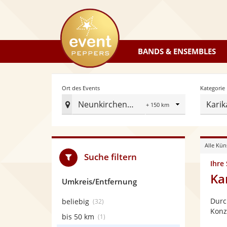
eventpeppers
BANDS & ENSEMBLES
Radius
Ort des Events
Kategorie
Neunkirchen Saar
Karik
Ort
des
Events
Alle Kün
festlegen
Suche filtern
Ihre
Ka
Umkreis/Entfernung
Durc
beliebig
(32)
Konz
bis 50 km
(1)