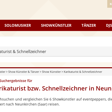
K
SOLOMUSIKER
SHOWKÜNSTLER
TÄNZER
DJS
aturist & Schnellzeichner
stler
>
Show Künstler & Tänzer
>
Show Künstler
>
Karikaturist & Schnellzeichner
 Suchergebnisse für
rikaturist bzw. Schnellzeichner in Neun
hsuchen und vergleichen Sie 6 Showkünstler auf eventpeppers, die
ert nach Neunkirchen (Saar) reisen.