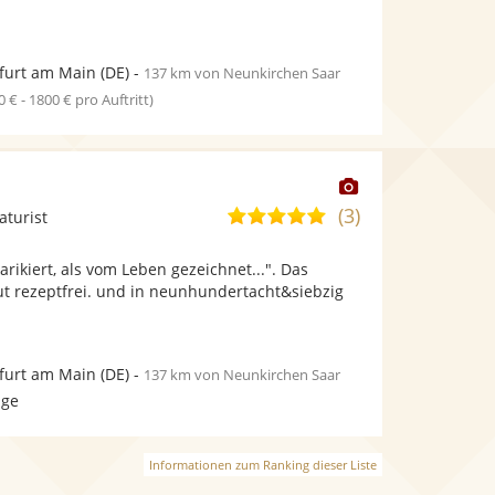
furt am Main
(DE)
-
137 km von Neunkirchen Saar
0 € - 1800 € pro Auftritt)
Dieser
Künstler
(3)
4,8
aturist
stellt
von
Fotos
arikiert, als vom Leben gezeichnet...". Das
5
bereit.
ut rezeptfrei. und in neunhundertacht&siebzig
Sternen
furt am Main
(DE)
-
137 km von Neunkirchen Saar
age
Informationen zum Ranking dieser Liste