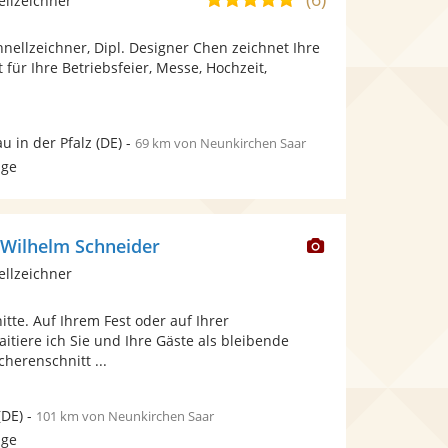
ellzeichner
stellt
von
Fotos
hnellzeichner, Dipl. Designer Chen zeichnet Ihre
5
bereit.
 für Ihre Betriebsfeier, Messe, Hochzeit,
Sternen
u in der Pfalz
(DE)
-
69 km von Neunkirchen Saar
age
Dieser
 Wilhelm Schneider
Künstler
ellzeichner
stellt
Fotos
itte. Auf Ihrem Fest oder auf Ihrer
bereit.
aitiere ich Sie und Ihre Gäste als bleibende
cherenschnitt ...
(DE)
-
101 km von Neunkirchen Saar
age