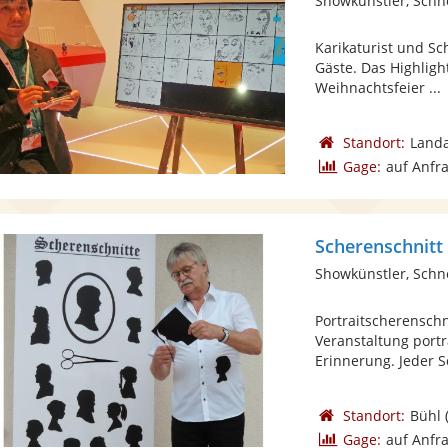
Showkünstler, Schn
Karikaturist und Sc
Gäste. Das Highlight
Weihnachtsfeier ...
Standort:
Landa
Gage:
auf Anfr
Scherenschnitt
Showkünstler, Schn
Portraitscherenschn
Veranstaltung portr
Erinnerung. Jeder S
Standort:
Bühl
Gage:
auf Anfr