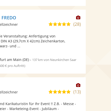
Dieser
r FREDO
Künstler
(28)
4,8
ellzeichner
stellt
von
Fotos
ede Veranstaltung: Anfertigung von
5
bereit.
f DIN A3 (29,7cm X 42cm) Zeichenkarton,
Sternen
warz- und ...
furt am Main
(DE)
-
137 km von Neunkirchen Saar
 500 € pro Auftritt)
Dieser
Künstler
(13)
5,0
ellzeichner
stellt
von
Fotos
d Karikaturistin für Ihr Event !! Z.B. - Messe -
5
bereit.
eier - Marketeing-Event - Jubiläum -
Sternen