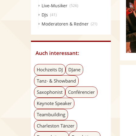
Live-Musiker
(526)
DJs
(41)
Moderatoren & Redner
(21)
Auch interessant:
Hochzeits DJ
DJane
Tanz- & Showband
Saxophonist
Conférencier
Keynote Speaker
Teambuilding
Charleston Tänzer