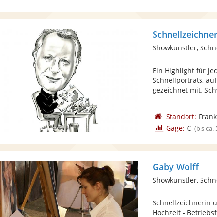
Schnellzeichne
Showkünstler, Schn
Ein Highlight für j
Schnellporträts, au
gezeichnet mit. Sch
Standort:
Frank
Gage:
€
(bis ca.
Gaby Wolff
Showkünstler, Schn
Schnellzeichnerin un
Hochzeit - Betriebsf