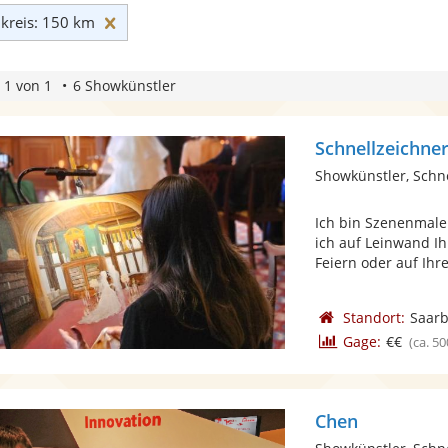
Umkreis: 150 km zurücksetzen
reis: 150 km
 1 von 1
6 Showkünstler
Schnellzeichne
Showkünstler, Schn
Ich bin Szenenmale
ich auf Leinwand I
Feiern oder auf Ihrer
Standort:
Saar
Gage:
€€
(ca. 50
Chen