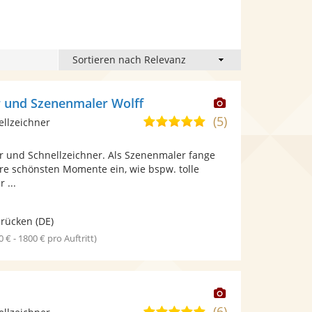
Dieser
r und Szenenmaler Wolff
Künstler
(5)
5,0
ellzeichner
stellt
von
Fotos
r und Schnellzeichner. Als Szenenmaler fange
5
bereit.
hre schönsten Momente ein, wie bspw. tolle
Sternen
 ...
brücken
(DE)
0 € - 1800 € pro Auftritt)
Dieser
Künstler
(6)
5,0