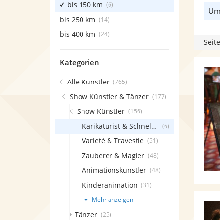
bis 150 km
(6)
Umk
bis 250 km
(14)
bis 400 km
(24)
Seite
Kategorien
Alle Künstler
(765)
Show Künstler & Tänzer
(177)
Show Künstler
(156)
Karikaturist & Schnellzeichner
(6)
Varieté & Travestie
(51)
Zauberer & Magier
(48)
Animationskünstler
(48)
Kinderanimation
(31)
Mehr anzeigen
Tänzer
(25)