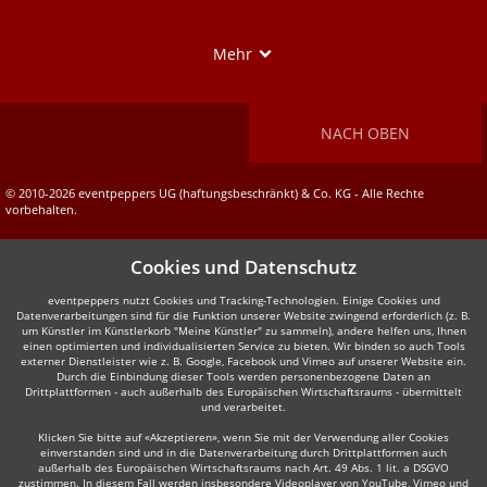
Show
Mehr
NACH OBEN
© 2010-2026 eventpeppers UG (haftungsbeschränkt) & Co. KG - Alle Rechte
vorbehalten.
Cookies und Datenschutz
eventpeppers nutzt Cookies und Tracking-Technologien. Einige Cookies und
Datenverarbeitungen sind für die Funktion unserer Website zwingend erforderlich (z. B.
um Künstler im Künstlerkorb "Meine Künstler" zu sammeln), andere helfen uns, Ihnen
einen optimierten und individualisierten Service zu bieten. Wir binden so auch Tools
externer Dienstleister wie z. B. Google, Facebook und Vimeo auf unserer Website ein.
Durch die Einbindung dieser Tools werden personenbezogene Daten an
Drittplattformen - auch außerhalb des Europäischen Wirtschaftsraums - übermittelt
und verarbeitet.
Klicken Sie bitte auf «Akzeptieren», wenn Sie mit der Verwendung aller Cookies
einverstanden sind und in die Datenverarbeitung durch Drittplattformen auch
außerhalb des Europäischen Wirtschaftsraums nach Art. 49 Abs. 1 lit. a DSGVO
zustimmen. In diesem Fall werden insbesondere Videoplayer von YouTube, Vimeo und