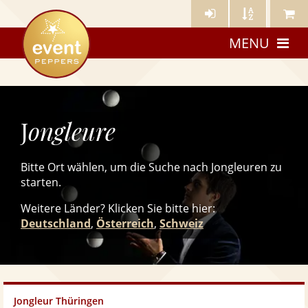
Künstler-
Künstler
Meine
eventpeppers
Login
A-
Künstle
MENU
Z
J
ongleure
Bitte Ort wählen, um die Suche nach Jongleuren zu
starten.
Weitere Länder? Klicken Sie
bitte
hier:
Deutschland
,
Österreich
,
Schweiz
Jongleur Thüringen