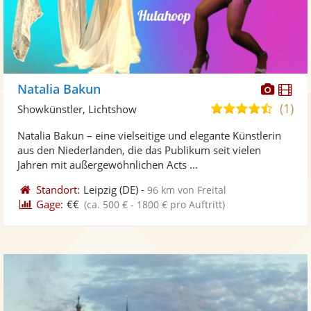
Diese
Di
Natalia Bakun
Künst
Kü
(1)
4,5
Showkünstler, Lichtshow
stellt
ste
von
Natalia Bakun – eine vielseitige und elegante Künstlerin
Fotos
Vi
5
aus den Niederlanden, die das Publikum seit vielen
bereit
ber
Sternen
Jahren mit außergewöhnlichen Acts ...
Standort:
Leipzig
(DE)
-
96 km von Freital
Gage:
€€
(ca. 500 € - 1800 € pro Auftritt)