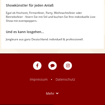
Showkünstler für jeden Anlaß
Egal ob Hochzeit, Firmenfeier, Party, Weihnachtsfeier oder
Betriebsfeier - feiern Sie mit Stil und buchen Sie Ihre individuelle Live-
Show mit eventpeppers.
Und es kann losgehen...
Jongleure aus ganz Deutschland: individuell & professionell.
eventpeppers
Blog
eventpeppers
auf
auf
Facebook
Instagram
•
Impressum
Datenschutz
Show
Mehr