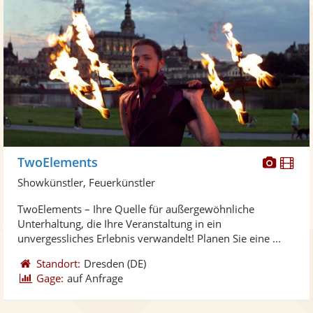
Diese
Di
TwoElements
Künst
Kü
Showkünstler, Feuerkünstler
stellt
ste
TwoElements – Ihre Quelle für außergewöhnliche
Fotos
Vi
Unterhaltung, die Ihre Veranstaltung in ein
bereit
ber
unvergessliches Erlebnis verwandelt! Planen Sie eine ...
Standort:
Dresden
(DE)
Gage:
auf Anfrage