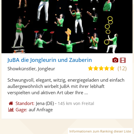
Diese
Di
JuBA die Jongleurin und Zauberin
Künst
Kü
(12)
5,0
Showkünstler, Jongleur
stellt
ste
von
Schwungvoll, elegant, witzig, energiegeladen und einfach
Fotos
Vi
5
außergewöhnlich wirbelt JuBA mit ihrer lebhaft
bereit
ber
Sternen
verspielten und aktiven Art über Ihre ...
Standort:
Jena
(DE)
-
145 km von Freital
Gage:
auf Anfrage
Informationen zum Ranking dieser Liste