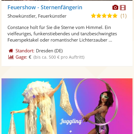
Diese
Di
Feuershow - Sternenfängerin
Künst
Kü
(1)
5,0
Showkünstler, Feuerkünstler
stellt
ste
von
Constance holt für Sie die Sterne vom Himmel. Ein
Fotos
Vi
5
vielfeuriges, funkenstiebendes und tanzbeschwingtes
bereit
ber
Sternen
Feuerspektakel oder romantischer Lichterzauber ...
Standort:
Dresden
(DE)
Gage:
€
(bis ca. 500 € pro Auftritt)