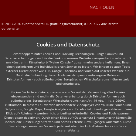
NACH OBEN
© 2010-2026 eventpeppers UG (haftungsbeschränkt) & Co. KG - Alle Rechte
vorbehalten.
Cookies und Datenschutz
eventpeppers nutzt Cookies und Tracking-Technologien. Einige Cookies und
Datenverarbeitungen sind für die Funktion unserer Website zwingend erforderlich (z. B.
um Künstler im Künstlerkorb "Meine Künstler" zu sammeln), andere helfen uns, Ihnen
einen optimierten und individualisierten Service zu bieten. Wir binden so auch Tools
externer Dienstleister wie z. B. Google, Facebook und Vimeo auf unserer Website ein.
Durch die Einbindung dieser Tools werden personenbezogene Daten an
Drittplattformen - auch außerhalb des Europäischen Wirtschaftsraums - übermittelt
und verarbeitet.
Klicken Sie bitte auf «Akzeptieren», wenn Sie mit der Verwendung aller Cookies
einverstanden sind und in die Datenverarbeitung durch Drittplattformen auch
außerhalb des Europäischen Wirtschaftsraums nach Art. 49 Abs. 1 lit. a DSGVO
zustimmen. In diesem Fall werden insbesondere Videoplayer von YouTube, Vimeo und
Dailymotion, Google Maps, Google Analytics und Facebook-Einbindungen aktiviert. Beim
Klick auf «Ablehnen» werden nicht unbedingt erforderlich Cookies und Tools externer
Dienstleister deaktiviert. Durch einen Klick auf «Datenschutz-Einstellungen» können Sie
individuelle Einstellungen treffen und bereits erteilte Einwilligungen widerrufen. Diese
Einstellungen erreichen Sie auch jederzeit über den Link «Datenschutz» im Footer
unserer Website.