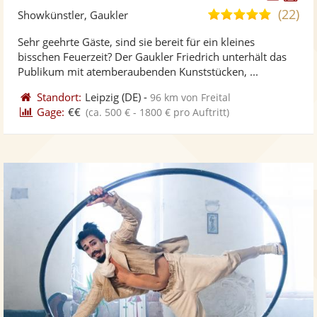
Künst
Kü
(22)
5,0
Showkünstler, Gaukler
stellt
ste
von
Sehr geehrte Gäste, sind sie bereit für ein kleines
Fotos
Vi
5
bisschen Feuerzeit? Der Gaukler Friedrich unterhält das
bereit
ber
Sternen
Publikum mit atemberaubenden Kunststücken, ...
Standort:
Leipzig
(DE)
-
96 km von Freital
Gage:
€€
(ca. 500 € - 1800 € pro Auftritt)