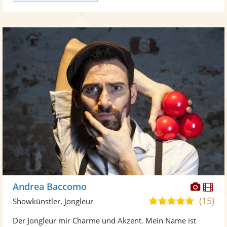
Diese
Di
Andrea Baccomo
Künst
Kü
(15)
4,9
Showkünstler, Jongleur
stellt
ste
von
Der Jongleur mir Charme und Akzent. Mein Name ist
Fotos
Vi
5