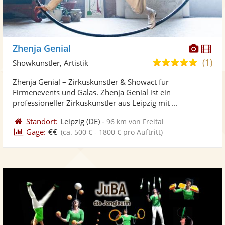
Diese
Di
Zhenja Genial
Künst
Kü
(1)
5,0
Showkünstler, Artistik
stellt
ste
von
Zhenja Genial – Zirkuskünstler & Showact für
Fotos
Vi
5
Firmenevents und Galas. Zhenja Genial ist ein
bereit
ber
Sternen
professioneller Zirkuskünstler aus Leipzig mit ...
Standort:
Leipzig
(DE)
-
96 km von Freital
Gage:
€€
(ca. 500 € - 1800 € pro Auftritt)