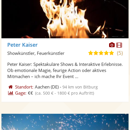
Diese
Di
Peter Kaiser
Künst
Kü
(5)
5,0
Showkünstler, Feuerkünstler
stellt
ste
von
Peter Kaiser: Spektakuläre Shows & Interaktive Erlebnisse.
Fotos
Vi
5
Ob emotionale Magie, feurige Action oder aktives
bereit
ber
Sternen
Mitmachen – ich mache Ihr Event ...
Standort:
Aachen
(DE)
-
94 km von Bitburg
Gage:
€€
(ca. 500 € - 1800 € pro Auftritt)