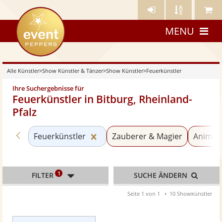
Künstler-
Künstler
Meine
eventpeppers
Login
A-
Künstle
MENU
Z
Alle Künstler
>
Show Künstler & Tänzer
>
Show Künstler
>
Feuerkünstler
Ihre Suchergebnisse für
Feuerkünstler in Bitburg, Rheinland-
Pfalz
Zurück zu «Show Künstler»
Kategorie «Feuerkünstler» zurü
Feuerkünstler
Zauberer & Magier
Animati
1
FILTER
SUCHE ÄNDERN
Seite 1 von 1
10 Showkünstler