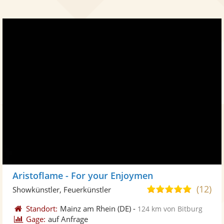
Aristoflame - For your Enjoymen
(12)
4,9
Showkünstler, Feuerkünstler
von
Standort:
Mainz am Rhein
(DE)
-
124 km von Bitburg
5
Gage:
auf Anfrage