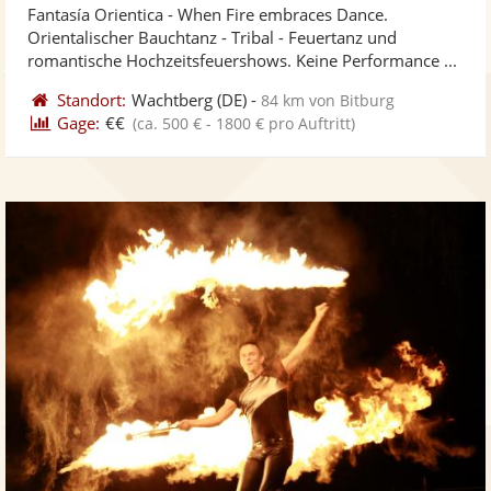
Fantasía Orientica - When Fire embraces Dance.
Fotos
Vi
5
Orientalischer Bauchtanz - Tribal - Feuertanz und
bereit
ber
Sternen
romantische Hochzeitsfeuershows. Keine Performance ...
Standort:
Wachtberg
(DE)
-
84 km von Bitburg
Gage:
€€
(ca. 500 € - 1800 € pro Auftritt)