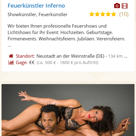
Diese
Di
Feuerkünstler Inferno
Künst
Kü
(10)
5,0
Showkünstler, Feuerkünstler
stellt
ste
von
Wir bieten Ihnen profesionelle Feuershows und
Fotos
Vi
5
Lichtshows für Ihr Event: Hochzeiten. Geburtstage.
bereit
ber
Sternen
Firmenevents. Weihnachtsfeiern. Jubiläen. Vereinsfeiern.
...
Standort:
Neustadt an der Weinstraße
(DE)
-
134 km von Bitburg
Gage:
€€
(ca. 500 € - 1800 € pro Auftritt)