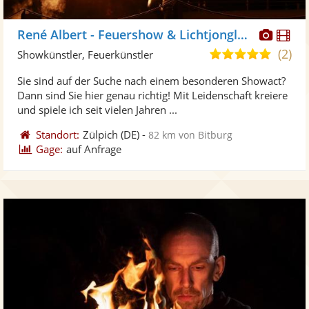
Diese
Di
René Albert - Feuershow & Lichtjonglage
Künst
Kü
(2)
5,0
Showkünstler, Feuerkünstler
stellt
ste
von
Sie sind auf der Suche nach einem besonderen Showact?
Fotos
Vi
5
Dann sind Sie hier genau richtig! Mit Leidenschaft kreiere
bereit
ber
Sternen
und spiele ich seit vielen Jahren ...
Standort:
Zülpich
(DE)
-
82 km von Bitburg
Gage:
auf Anfrage