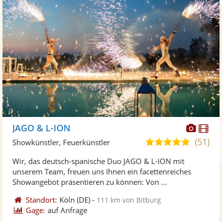
Diese
Di
JAGO & L-ION
Künst
Kü
(51)
5,0
Showkünstler, Feuerkünstler
stellt
ste
von
Wir, das deutsch-spanische Duo JAGO & L-ION mit
Fotos
Vi
5
unserem Team, freuen uns Ihnen ein facettenreiches
bereit
ber
Sternen
Showangebot präsentieren zu können: Von ...
Standort:
Köln
(DE)
-
111 km von Bitburg
Gage:
auf Anfrage