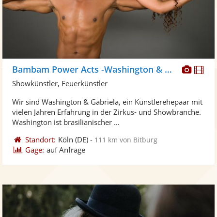
Diese
Di
Bambam Power Acts -Washington & Gabriela
Künst
Kü
Showkünstler, Feuerkünstler
stellt
ste
Wir sind Washington & Gabriela, ein Künstlerehepaar mit
Fotos
Vi
vielen Jahren Erfahrung in der Zirkus- und Showbranche.
bereit
ber
Washington ist brasilianischer ...
Standort:
Köln
(DE)
-
111 km von Bitburg
Gage:
auf Anfrage