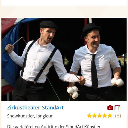
Sternen
Diese
Di
Zirkustheater-StandArt
Künst
Kü
(8)
5,0
Showkünstler, Jongleur
stellt
ste
von
Die varietéreifen Auftritte der StandArt Künstler