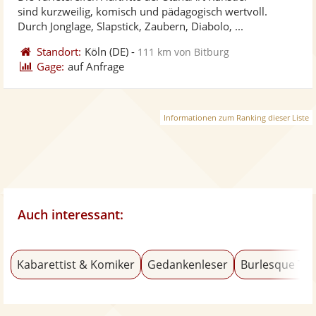
Fotos
Vi
5
sind kurzweilig, komisch und pädagogisch wertvoll.
bereit
ber
Sternen
Durch Jonglage, Slapstick, Zaubern, Diabolo, ...
Standort:
Köln
(DE)
-
111 km von Bitburg
Gage:
auf Anfrage
Informationen zum Ranking dieser Liste
Auch interessant:
Kabarettist & Komiker
Gedankenleser
Burlesque Tä