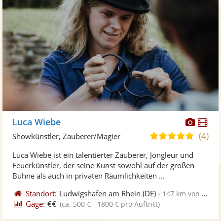
Diese
Di
Luca Wiebe
Künst
Kü
(4)
5,0
Showkünstler, Zauberer/Magier
stellt
ste
von
Luca Wiebe ist ein talentierter Zauberer, Jongleur und
Fotos
Vi
5
Feuerkünstler, der seine Kunst sowohl auf der großen
bereit
ber
Sternen
Bühne als auch in privaten Räumlichkeiten ...
Standort:
Ludwigshafen am Rhein
(DE)
-
147 km von Bitburg
Gage:
€€
(ca. 500 € - 1800 € pro Auftritt)