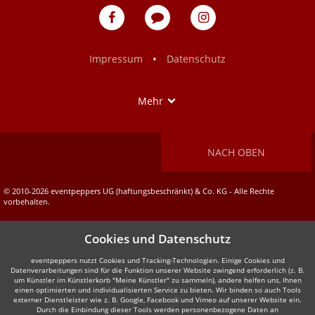
eventpeppers
Blog
eventpeppers
auf
auf
Facebook
Instagram
•
Impressum
Datenschutz
Show
Mehr
NACH OBEN
© 2010-2026 eventpeppers UG (haftungsbeschränkt) & Co. KG - Alle Rechte
vorbehalten.
Cookies und Datenschutz
eventpeppers nutzt Cookies und Tracking-Technologien. Einige Cookies und
Datenverarbeitungen sind für die Funktion unserer Website zwingend erforderlich (z. B.
um Künstler im Künstlerkorb "Meine Künstler" zu sammeln), andere helfen uns, Ihnen
einen optimierten und individualisierten Service zu bieten. Wir binden so auch Tools
externer Dienstleister wie z. B. Google, Facebook und Vimeo auf unserer Website ein.
Durch die Einbindung dieser Tools werden personenbezogene Daten an