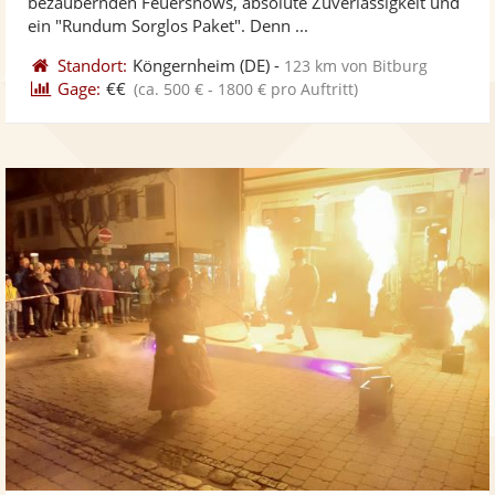
bezaubernden Feuershows, absolute Zuverlässigkeit und
bereit
ber
Sternen
ein "Rundum Sorglos Paket". Denn ...
Standort:
Köngernheim
(DE)
-
123 km von Bitburg
Gage:
€€
(ca. 500 € - 1800 € pro Auftritt)