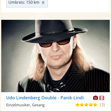
Umkreis: 150 km zurücksetzen
Umkreis: 150 km
Diese
Di
Udo Lindenberg Double - Panik Lindi
Künst
Kü
(3)
5,0
Einzelmusiker, Gesang
stellt
ste
von