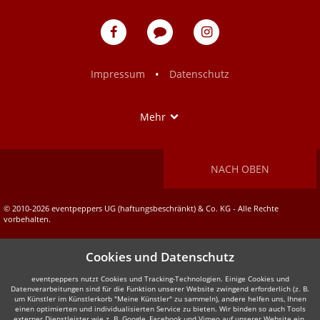
eventpeppers
Blog
eventpeppers
auf
auf
Facebook
Instagram
•
Impressum
Datenschutz
Show
Mehr
NACH OBEN
© 2010-2026 eventpeppers UG (haftungsbeschränkt) & Co. KG - Alle Rechte
vorbehalten.
Cookies und Datenschutz
eventpeppers nutzt Cookies und Tracking-Technologien. Einige Cookies und
Datenverarbeitungen sind für die Funktion unserer Website zwingend erforderlich (z. B.
um Künstler im Künstlerkorb "Meine Künstler" zu sammeln), andere helfen uns, Ihnen
einen optimierten und individualisierten Service zu bieten. Wir binden so auch Tools
externer Dienstleister wie z. B. Google, Facebook und Vimeo auf unserer Website ein.