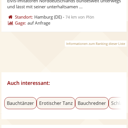
Elvis-Imitatoren Norddeutschlands bundesweit unterwegs
bereit
ber
und lässt mit seiner unterhaltsamen ...
Standort:
Hamburg
(DE)
-
74 km von Plön
Gage:
auf Anfrage
Informationen zum Ranking dieser Liste
Auch interessant:
Bauchtänzer
Erotischer Tanz
Bauchredner
Schlage