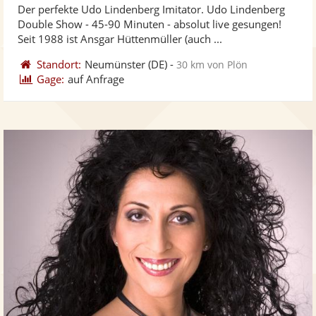
Der perfekte Udo Lindenberg Imitator. Udo Lindenberg
Fotos
Vi
5
Double Show - 45-90 Minuten - absolut live gesungen!
bereit
ber
Sternen
Seit 1988 ist Ansgar Hüttenmüller (auch ...
Standort:
Neumünster
(DE)
-
30 km von Plön
Gage:
auf Anfrage