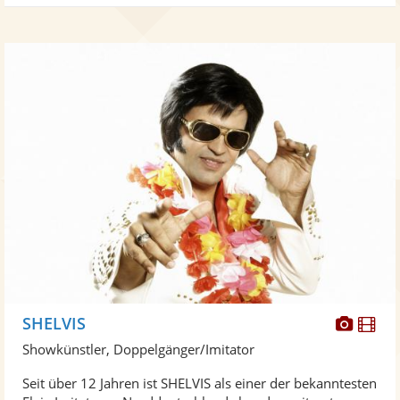
Diese
Di
SHELVIS
Künst
Kü
Showkünstler, Doppelgänger/Imitator
stellt
ste
Seit über 12 Jahren ist SHELVIS als einer der bekanntesten
Fotos
Vi