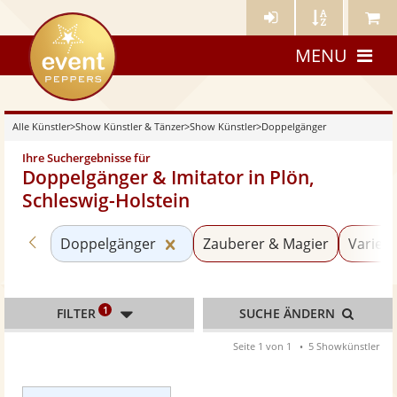
Künstler-
Künstler
Meine
eventpeppers
Login
A-
Künstle
MENU
Z
Alle Künstler
>
Show Künstler & Tänzer
>
Show Künstler
>
Doppelgänger
Ihre Suchergebnisse für
Doppelgänger & Imitator in Plön,
Schleswig-Holstein
Zurück zu «Show Künstler»
Kategorie «Doppelgänger» zurü
Doppelgänger
Zauberer & Magier
Varieté
1
FILTER
SUCHE ÄNDERN
Seite 1 von 1
5 Showkünstler