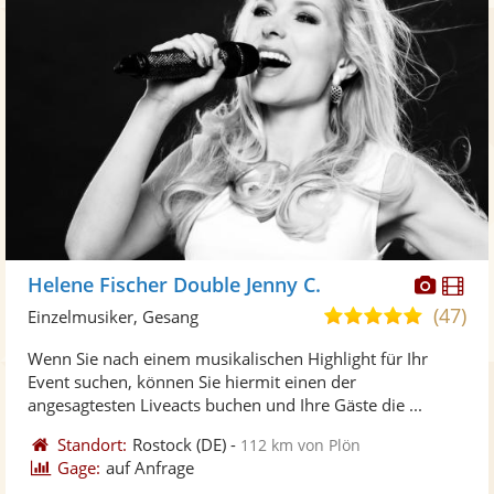
Diese
Di
Helene Fischer Double Jenny C.
Künst
Kü
(47)
4,9
Einzelmusiker, Gesang
stellt
ste
von
Wenn Sie nach einem musikalischen Highlight für Ihr
Fotos
Vi
5
Event suchen, können Sie hiermit einen der
bereit
ber
Sternen
angesagtesten Liveacts buchen und Ihre Gäste die ...
Standort:
Rostock
(DE)
-
112 km von Plön
Gage:
auf Anfrage