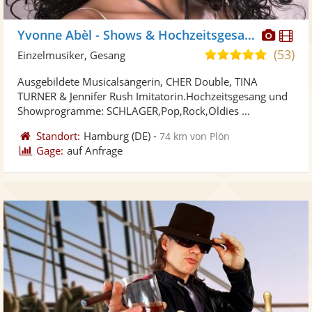
Diese
Di
Yvonne Abèl - Shows & Hochzeitsgesang
Künst
Kü
(53)
5,0
Einzelmusiker, Gesang
stellt
ste
von
Ausgebildete Musicalsängerin, CHER Double, TINA
Fotos
Vi
5
TURNER & Jennifer Rush Imitatorin.Hochzeitsgesang und
bereit
ber
Sternen
Showprogramme: SCHLAGER,Pop,Rock,Oldies ...
Standort:
Hamburg
(DE)
-
74 km von Plön
Gage:
auf Anfrage