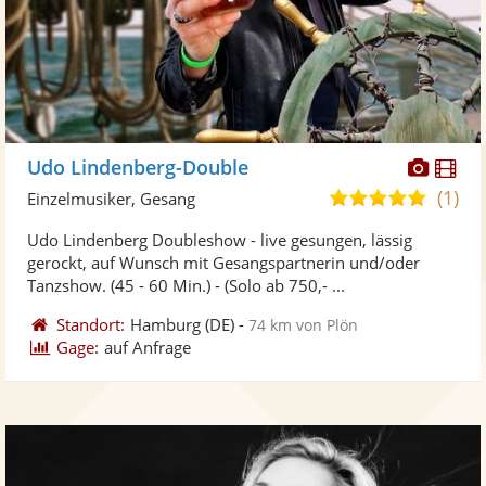
Diese
Di
Udo Lindenberg-Double
Künst
Kü
(1)
5,0
Einzelmusiker, Gesang
stellt
ste
von
Udo Lindenberg Doubleshow - live gesungen, lässig
Fotos
Vi
5
gerockt, auf Wunsch mit Gesangspartnerin und/oder
bereit
ber
Sternen
Tanzshow. (45 - 60 Min.) - (Solo ab 750,- ...
Standort:
Hamburg
(DE)
-
74 km von Plön
Gage:
auf Anfrage