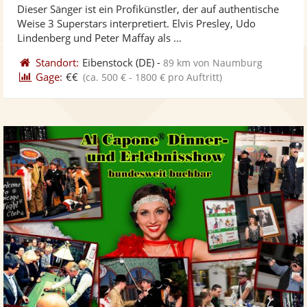
Dieser Sänger ist ein Profikünstler, der auf authentische
Fotos
Vi
5
Weise 3 Superstars interpretiert. Elvis Presley, Udo
bereit
ber
Sternen
Lindenberg und Peter Maffay als ...
Standort:
Eibenstock
(DE)
-
89 km von Naumburg
Gage:
€€
(ca. 500 € - 1800 € pro Auftritt)