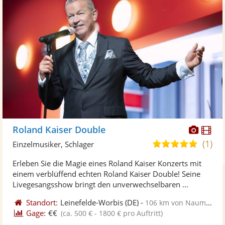
Diese
Di
Roland Kaiser Double
Künst
Kü
(1)
5,0
Einzelmusiker, Schlager
stellt
ste
von
Erleben Sie die Magie eines Roland Kaiser Konzerts mit
Fotos
Vi
5
einem verblüffend echten Roland Kaiser Double! Seine
bereit
ber
Sternen
Livegesangsshow bringt den unverwechselbaren ...
Standort:
Leinefelde-Worbis
(DE)
-
106 km von Naumburg
Gage:
€€
(ca. 500 € - 1800 € pro Auftritt)