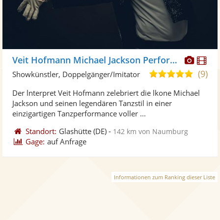
Diese
Di
Veit Hofmann Michael Jackson Performance
Künst
Kü
(9)
5,0
Showkünstler, Doppelgänger/Imitator
stellt
ste
von
Der lnterpret Veit Hofmann zelebriert die lkone Michael
Fotos
Vi
5
Jackson und seinen legendären Tanzstil in einer
bereit
ber
Sternen
einzigartigen Tanzperformance voller ...
Standort:
Glashütte
(DE)
-
142 km von Naumburg
Gage:
auf Anfrage
Informationen zum Ranking dieser Liste