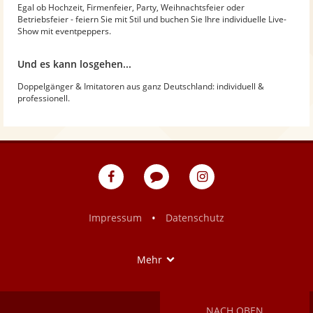
Egal ob Hochzeit, Firmenfeier, Party, Weihnachtsfeier oder
Betriebsfeier - feiern Sie mit Stil und buchen Sie Ihre individuelle Live-
Show mit eventpeppers.
Und es kann losgehen...
Doppelgänger & Imitatoren aus ganz Deutschland: individuell &
professionell.
eventpeppers
Blog
eventpeppers
auf
auf
Facebook
Instagram
•
Impressum
Datenschutz
Show
Mehr
NACH OBEN