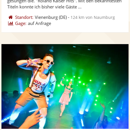
gesungen die. "Roland Kaiser Hits". Mit den bekanntesten
bereit
ber
Sternen
Titeln konnte ich bisher viele Gäste ...
Standort:
Vienenburg
(DE)
-
124 km von Naumburg
Gage:
auf Anfrage