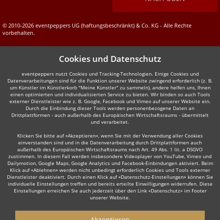
© 2010-2026 eventpeppers UG (haftungsbeschränkt) & Co. KG - Alle Rechte
vorbehalten.
Cookies und Datenschutz
eventpeppers nutzt Cookies und Tracking-Technologien. Einige Cookies und
Datenverarbeitungen sind für die Funktion unserer Website zwingend erforderlich (z. B.
um Künstler im Künstlerkorb "Meine Künstler" zu sammeln), andere helfen uns, Ihnen
einen optimierten und individualisierten Service zu bieten. Wir binden so auch Tools
externer Dienstleister wie z. B. Google, Facebook und Vimeo auf unserer Website ein.
Durch die Einbindung dieser Tools werden personenbezogene Daten an
Drittplattformen - auch außerhalb des Europäischen Wirtschaftsraums - übermittelt
und verarbeitet.
Klicken Sie bitte auf «Akzeptieren», wenn Sie mit der Verwendung aller Cookies
einverstanden sind und in die Datenverarbeitung durch Drittplattformen auch
außerhalb des Europäischen Wirtschaftsraums nach Art. 49 Abs. 1 lit. a DSGVO
zustimmen. In diesem Fall werden insbesondere Videoplayer von YouTube, Vimeo und
Dailymotion, Google Maps, Google Analytics und Facebook-Einbindungen aktiviert. Beim
Klick auf «Ablehnen» werden nicht unbedingt erforderlich Cookies und Tools externer
Dienstleister deaktiviert. Durch einen Klick auf «Datenschutz-Einstellungen» können Sie
individuelle Einstellungen treffen und bereits erteilte Einwilligungen widerrufen. Diese
Einstellungen erreichen Sie auch jederzeit über den Link «Datenschutz» im Footer
unserer Website.
Akzeptieren