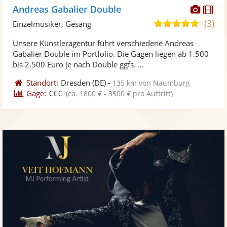
Diese
Di
Andreas Gabalier Double
Künst
Kü
(3)
4,9
Einzelmusiker, Gesang
stellt
ste
von
Unsere Künstleragentur führt verschiedene Andreas
Fotos
Vi
5
Gabalier Double im Portfolio. Die Gagen liegen ab 1.500
bereit
ber
Sternen
bis 2.500 Euro je nach Double ggfs. ...
Standort:
Dresden
(DE)
-
135 km von Naumburg
Gage:
€€€
(ca. 1800 € - 3500 € pro Auftritt)