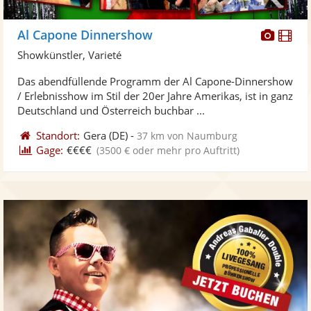
Diese
Di
Al Capone Dinnershow
Künst
Kü
Showkünstler, Varieté
stellt
ste
Das abendfüllende Programm der Al Capone-Dinnershow
Fotos
Vi
/ Erlebnisshow im Stil der 20er Jahre Amerikas, ist in ganz
bereit
ber
Deutschland und Österreich buchbar ...
Standort:
Gera
(DE)
-
37 km von Naumburg
Gage:
€€€€
(3500 € oder mehr pro Auftritt)