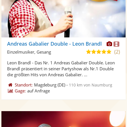
Diese
Di
Andreas Gabalier Double - Leon Brandl
Künst
Kü
(2)
5,0
Einzelmusiker, Gesang
stellt
ste
von
Leon Brandl - Das Nr. 1 Andreas Gabalier Double. Leon
Fotos
Vi
5
Brandl präsentiert in seiner Partyshow als Nr.1 Double
bereit
ber
Sternen
die größten Hits von Andreas Gabalier. ...
Standort:
Magdeburg
(DE)
-
110 km von Naumburg
Gage:
auf Anfrage