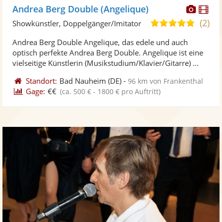
Diese
Di
Andrea Berg Double (Angelique)
Künst
Kü
(2)
4,9
Showkünstler, Doppelgänger/Imitator
stellt
ste
von
Andrea Berg Double Angelique, das edele und auch
Fotos
Vi
5
optisch perfekte Andrea Berg Double. Angelique ist eine
bereit
ber
Sternen
vielseitige Künstlerin (Musikstudium/Klavier/Gitarre) ...
Standort:
Bad Nauheim
(DE)
-
96 km von Frankenthal
Gage:
€€
(ca. 500 € - 1800 € pro Auftritt)