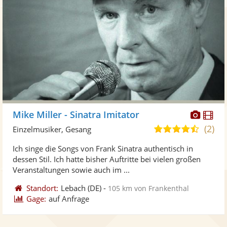
Diese
Di
Mike Miller - Sinatra Imitator
Künst
Kü
(2)
4,6
Einzelmusiker, Gesang
stellt
ste
von
Ich singe die Songs von Frank Sinatra authentisch in
Fotos
Vi
5
dessen Stil. Ich hatte bisher Auftritte bei vielen großen
bereit
ber
Sternen
Veranstaltungen sowie auch im ...
Standort:
Lebach
(DE)
-
105 km von Frankenthal
Gage:
auf Anfrage