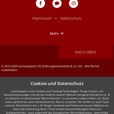
eventpeppers
Blog
eventpeppers
auf
auf
Facebook
Instagram
•
Impressum
Datenschutz
Show
Mehr
NACH OBEN
© 2010-2026 eventpeppers UG (haftungsbeschränkt) & Co. KG - Alle Rechte
vorbehalten.
Cookies und Datenschutz
eventpeppers nutzt Cookies und Tracking-Technologien. Einige Cookies und
Datenverarbeitungen sind für die Funktion unserer Website zwingend erforderlich (z. B.
um Künstler im Künstlerkorb "Meine Künstler" zu sammeln), andere helfen uns, Ihnen
einen optimierten und individualisierten Service zu bieten. Wir binden so auch Tools
externer Dienstleister wie z. B. Google, Facebook und Vimeo auf unserer Website ein.
Durch die Einbindung dieser Tools werden personenbezogene Daten an
Drittplattformen - auch außerhalb des Europäischen Wirtschaftsraums - übermittelt