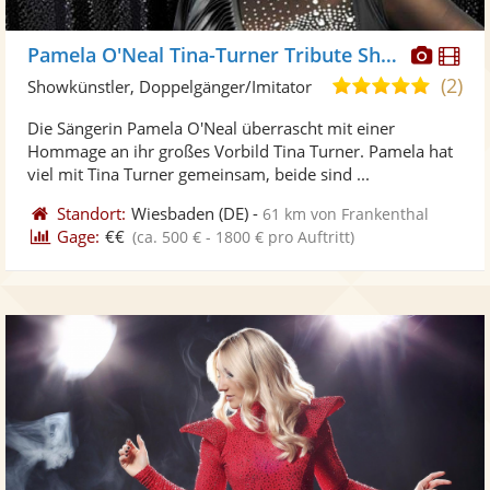
Diese
Di
Pamela O'Neal Tina-Turner Tribute Show
Künst
Kü
(2)
5,0
Showkünstler, Doppelgänger/Imitator
stellt
ste
von
Die Sängerin Pamela O'Neal überrascht mit einer
Fotos
Vi
5
Hommage an ihr großes Vorbild Tina Turner. Pamela hat
bereit
ber
Sternen
viel mit Tina Turner gemeinsam, beide sind ...
Standort:
Wiesbaden
(DE)
-
61 km von Frankenthal
Gage:
€€
(ca. 500 € - 1800 € pro Auftritt)