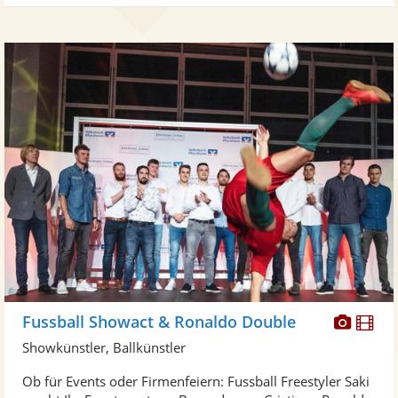
Diese
Di
Fussball Showact & Ronaldo Double
Künst
Kü
Showkünstler, Ballkünstler
stellt
ste
Ob für Events oder Firmenfeiern: Fussball Freestyler Saki
Fotos
Vi