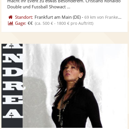
macht Ihr Event zu etwas Besonderem. Cristiano Ronaldo
bereit
ber
Double und Fussball Showact ...
Standort:
Frankfurt am Main
(DE)
-
69 km von Frankenthal
Gage:
€€
(ca. 500 € - 1800 € pro Auftritt)