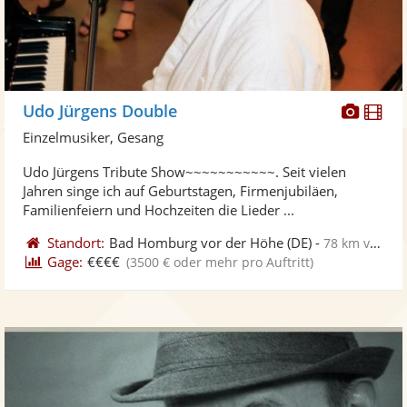
Diese
Di
Udo Jürgens Double
Künst
Kü
Einzelmusiker, Gesang
stellt
ste
Udo Jürgens Tribute Show~~~~~~~~~~~. Seit vielen
Fotos
Vi
Jahren singe ich auf Geburtstagen, Firmenjubiläen,
bereit
ber
Familienfeiern und Hochzeiten die Lieder ...
Standort:
Bad Homburg vor der Höhe
(DE)
-
78 km von Frankenthal
Gage:
€€€€
(3500 € oder mehr pro Auftritt)