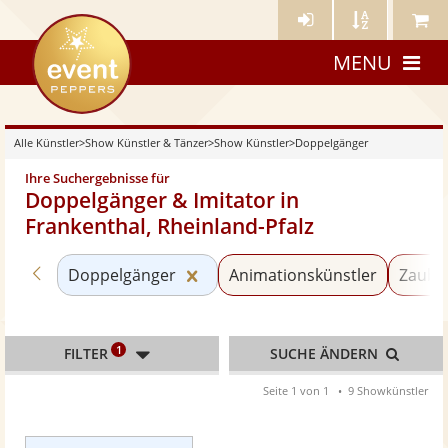
Künstler-
Künstler
Meine
eventpeppers
Login
A-
Künstle
MENU
Z
Alle Künstler
>
Show Künstler & Tänzer
>
Show Künstler
>
Doppelgänger
Ihre Suchergebnisse für
Doppelgänger & Imitator in
Frankenthal, Rheinland-Pfalz
Zurück zu «Show Künstler»
Kategorie «Doppelgänger» zurü
Doppelgänger
Animationskünstler
Zaube
1
FILTER
SUCHE ÄNDERN
Seite 1 von 1
9 Showkünstler