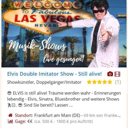
Diese
Di
Elvis Double Imitator Show - Still alive!
Künst
Kü
(1)
5,0
Showkünstler, Doppelgänger/Imitator
stellt
ste
von
😎 ELVIS is still alive! Träume werden wahr - Erinnerungen
Fotos
Vi
5
lebendig - Elvis, Sinatra, Bluesbrother und weitere Shows
bereit
ber
Sternen
🕺🏻. 😎 Sind Sie bereit? Lassen ...
Standort:
Frankfurt am Main
(DE)
-
69 km von Frankenthal
Gage:
€€
(ca. 500 € - 1800 € pro Auftritt)