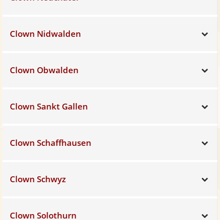
Clown Nidwalden
Sh
Clown Obwalden
Sh
Clown Sankt Gallen
Sh
Clown Schaffhausen
Sh
Clown Schwyz
Sh
Clown Solothurn
Sh