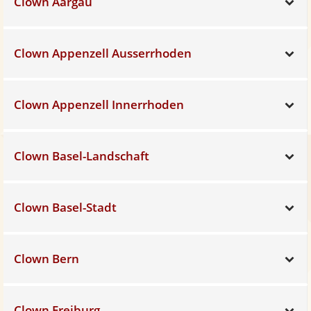
Clown Aargau
Sh
Clown Appenzell Ausserrhoden
Sh
Clown Appenzell Innerrhoden
Sh
Clown Basel-Landschaft
Sh
Clown Basel-Stadt
Sh
Clown Bern
Sh
Clown Freiburg
Sh