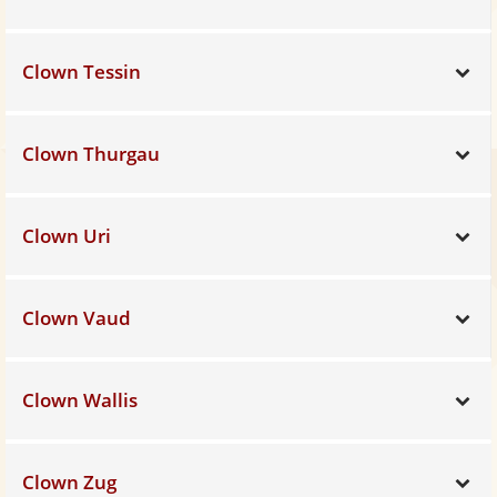
Clown Tessin
Sh
Clown Thurgau
Sh
Clown Uri
Sh
Clown Vaud
Sh
Clown Wallis
Sh
Clown Zug
Sh