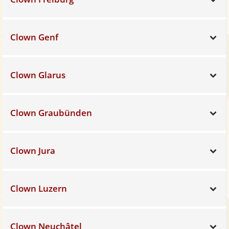
Clown Genf
Sh
Clown Glarus
Sh
Clown Graubünden
Sh
Clown Jura
Sh
Clown Luzern
Sh
Clown Neuchâtel
Sh