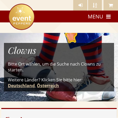
Künstler-
Künstler
Meine
eventpeppers
Login
A-
Künstle
MENU
Z
Clowns
Bitte Ort wählen, um die Suche nach Clowns zu
starten.
Weitere Länder? Klicken Sie
bitte
hier:
Deutschland
,
Österreich