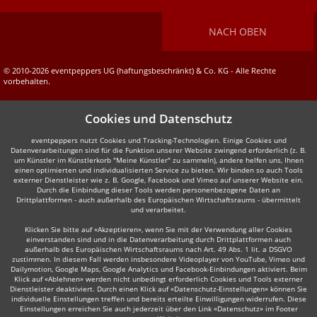
NACH OBEN
© 2010-2026 eventpeppers UG (haftungsbeschränkt) & Co. KG - Alle Rechte
vorbehalten.
Cookies und Datenschutz
eventpeppers nutzt Cookies und Tracking-Technologien. Einige Cookies und
Datenverarbeitungen sind für die Funktion unserer Website zwingend erforderlich (z. B.
um Künstler im Künstlerkorb "Meine Künstler" zu sammeln), andere helfen uns, Ihnen
einen optimierten und individualisierten Service zu bieten. Wir binden so auch Tools
externer Dienstleister wie z. B. Google, Facebook und Vimeo auf unserer Website ein.
Durch die Einbindung dieser Tools werden personenbezogene Daten an
Drittplattformen - auch außerhalb des Europäischen Wirtschaftsraums - übermittelt
und verarbeitet.
Klicken Sie bitte auf «Akzeptieren», wenn Sie mit der Verwendung aller Cookies
einverstanden sind und in die Datenverarbeitung durch Drittplattformen auch
außerhalb des Europäischen Wirtschaftsraums nach Art. 49 Abs. 1 lit. a DSGVO
zustimmen. In diesem Fall werden insbesondere Videoplayer von YouTube, Vimeo und
Dailymotion, Google Maps, Google Analytics und Facebook-Einbindungen aktiviert. Beim
Klick auf «Ablehnen» werden nicht unbedingt erforderlich Cookies und Tools externer
Dienstleister deaktiviert. Durch einen Klick auf «Datenschutz-Einstellungen» können Sie
individuelle Einstellungen treffen und bereits erteilte Einwilligungen widerrufen. Diese
Einstellungen erreichen Sie auch jederzeit über den Link «Datenschutz» im Footer