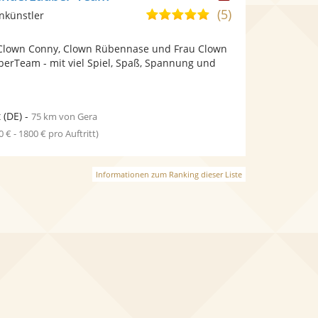
Künstler
(5)
5,0
nkünstler
stellt
von
Fotos
a, Clown Conny, Clown Rübennase und Frau Clown
5
bereit.
berTeam - mit viel Spiel, Spaß, Spannung und
Sternen
t
(DE)
-
75 km von Gera
0 € - 1800 € pro Auftritt)
Informationen zum Ranking dieser Liste