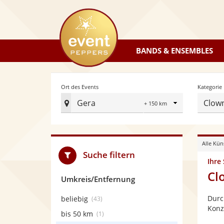
eventpeppers
BANDS & ENSEMBLES
Radius
Ort des Events
Kategorie
Gera
Clow
Ort
des
Events
Alle Kün
festlegen
Suche filtern
Ihre
Cl
Umkreis/Entfernung
Durc
beliebig
(43)
Konz
bis 50 km
(1)