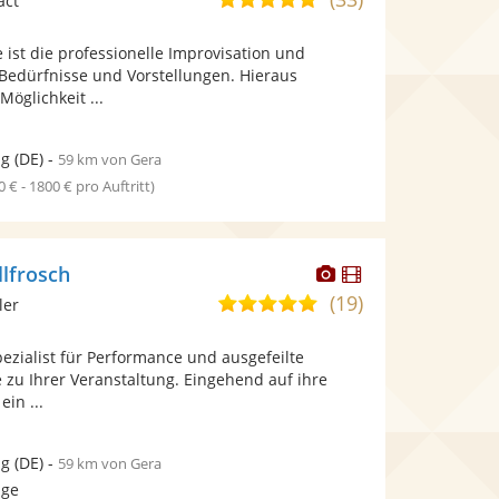
act
stellt
stellt
von
Fotos
Videos
 ist die professionelle Improvisation und
5
bereit.
bereit.
Bedürfnisse und Vorstellungen. Hieraus
Sternen
Möglichkeit ...
ig
(DE)
-
59 km von Gera
0 € - 1800 € pro Auftritt)
Dieser
Dieser
llfrosch
Künstler
Künstler
(19)
5,0
ler
stellt
stellt
von
Fotos
Videos
ezialist für Performance und ausgefeilte
5
bereit.
bereit.
 Ihrer Veranstaltung. Eingehend auf ihre
Sternen
ein ...
ig
(DE)
-
59 km von Gera
age