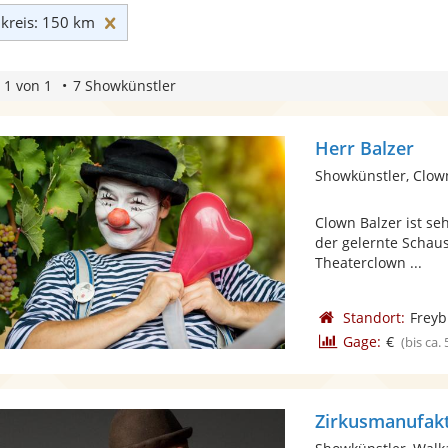
Umkreis: 150 km zurücksetzen
reis: 150 km
 1 von 1
7 Showkünstler
Herr Balzer
Showkünstler, Clow
Clown Balzer ist se
der gelernte Schaus
Theaterclown ...
Standort:
Freyb
Gage:
€
(bis ca.
Zirkusmanufak