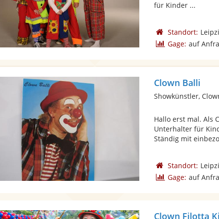
für Kinder ...
Standort:
Leipz
Gage:
auf Anfr
Clown Balli
Showkünstler, Clow
Hallo erst mal. Als 
Unterhalter für Ki
Ständig mit einbezo
Standort:
Leipz
Gage:
auf Anfr
Clown Filotta 