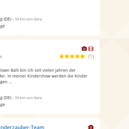
ig
(DE)
-
59 km von Gera
age
Dieser
Dieser
Künstler
Künstler
(1)
5,0
n
stellt
stellt
von
Fotos
Videos
Clown Balli bin ich seit vielen Jahren der
5
bereit.
bereit.
nder. In meiner Kindershow werden die Kinder
Sternen
gen ...
ig
(DE)
-
59 km von Gera
age
Dieser
Kinderzauber-Team