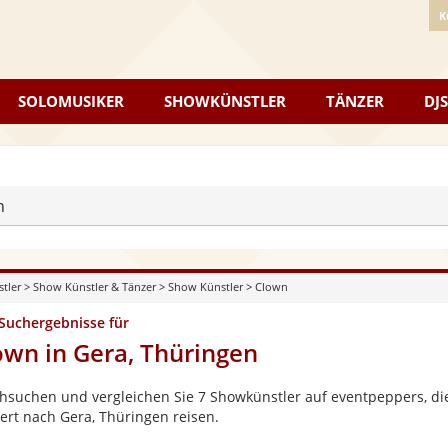
K
SOLOMUSIKER
SHOWKÜNSTLER
TÄNZER
DJS
n
stler
>
Show Künstler & Tänzer
>
Show Künstler
>
Clown
 Suchergebnisse für
own in Gera, Thüringen
hsuchen und vergleichen Sie 7 Showkünstler auf eventpeppers, die
ert nach Gera, Thüringen reisen.