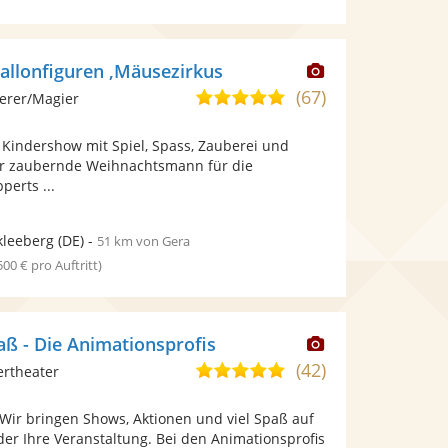
Dieser
allonfiguren ,Mäusezirkus
Künstler
(67)
4,8
erer/Magier
stellt
von
Fotos
 , Kindershow mit Spiel, Spass, Zauberei und
5
bereit.
r zaubernde Weihnachtsmann für die
Sternen
perts ...
kleeberg
(DE)
-
51 km von Gera
 500 € pro Auftritt)
Dieser
aß - Die Animationsprofis
Künstler
(42)
5,0
ertheater
stellt
von
Fotos
 Wir bringen Shows, Aktionen und viel Spaß auf
5
bereit.
der Ihre Veranstaltung. Bei den Animationsprofis
Sternen