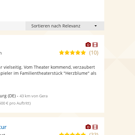
Dieser
Dieser
Künstler
Künstler
(10)
5,0
n
stellt
stellt
von
Fotos
Videos
hr vielseitig. Vom Theater kommend, verzaubert
5
bereit.
bereit.
pieler im Familientheaterstück "Herzblume" als
Sternen
urg
(DE)
-
43 km von Gera
 500 € pro Auftritt)
Dieser
Dieser
tur
Künstler
Künstler
(33)
5,0