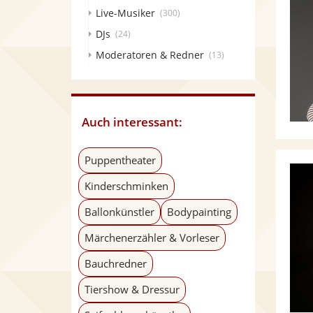
Live-Musiker
(300)
DJs
(24)
Moderatoren & Redner
(13)
Auch interessant:
Puppentheater
Kinderschminken
Ballonkünstler
Bodypainting
Märchenerzähler & Vorleser
Bauchredner
Tiershow & Dressur