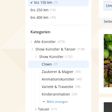
bis 150 km
(7)
Umk
bis 250 km
(16)
bis 400 km
(39)
Seite
Kategorien
Alle Künstler
(479)
Show Künstler & Tänzer
(138)
Show Künstler
(132)
Clown
(7)
Zauberer & Magier
(44)
Animationskünstler
(40)
Varieté & Travestie
(38)
Kinderanimation
(29)
Mehr anzeigen
Tänzer
(11)