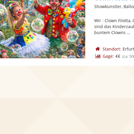
Showkünstler, Ballo
Wir : Clown Filott
sind das Kinderzau
buntem Clowns ...
Standort:
Erfur
Gage:
€€
(ca. 50