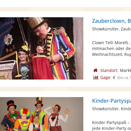
Zauberclown, B
Showkünstler, Zaub
Clown Telli Morelli
mitmachen oder de
Weihnachtszeit, Rup
Standort:
Mark
Gage:
€
(bis ca.
Kinder-Partysp
Showkünstler, Kind
Kinder-Partyspaß –
jede Kinder-Party o