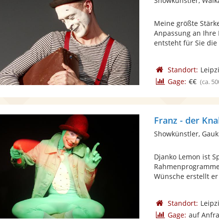
Showkünstler, Walk
Meine größte Stärke
Anpassung an Ihre 
entsteht für Sie die 
Standort:
Leipz
Gage:
€€
(ca. 50
Franz - der Kna
Showkünstler, Gauk
Djanko Lemon ist Sp
Rahmenprogramme zu
Wünsche erstellt er 
Standort:
Leipz
Gage:
auf Anfr