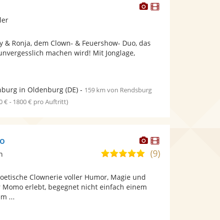
Dieser
Dieser
Künstler
Künstler
ler
stellt
stellt
Fotos
Videos
ly & Ronja, dem Clown- & Feuershow- Duo, das
bereit.
bereit.
unvergesslich machen wird! Mit Jonglage,
burg in Oldenburg
(DE)
-
159 km von Rendsburg
0 € - 1800 € pro Auftritt)
Dieser
Dieser
o
Künstler
Künstler
(9)
4,9
n
stellt
stellt
von
Fotos
Videos
etische Clownerie voller Humor, Magie und
5
bereit.
bereit.
 Momo erlebt, begegnet nicht einfach einem
Sternen
m ...