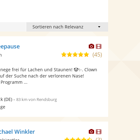
Dieser
Dieser
eepause
Künstler
Künstler
(45)
4,9
n
stellt
stellt
von
Fotos
Videos
ege frei für Lachen und Staunen! 🤡✨. Clown
5
bereit.
bereit.
Auf der Suche nach der verlorenen Nase!
Sternen
 Programm ...
ck
(DE)
-
83 km von Rendsburg
age
Dieser
Dieser
hael Winkler
Künstler
Künstler
(3)
4,7