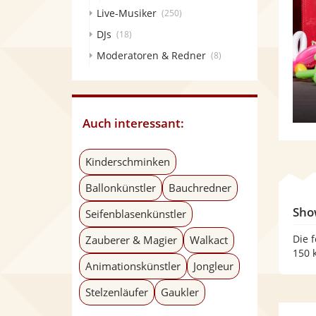
Live-Musiker
(250)
DJs
(18)
Moderatoren & Redner
(8)
Auch interessant:
Kinderschminken
Ballonkünstler
Bauchredner
Sho
Seifenblasenkünstler
Die 
Zauberer & Magier
Walkact
150 
Animationskünstler
Jongleur
Stelzenläufer
Gaukler