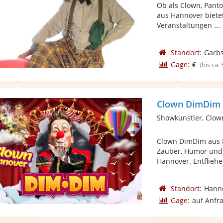
Ob als Clown, Pant
aus Hannover biete
Veranstaltungen ...
Standort:
Garb
Gage:
€
(bis ca.
Clown DimDim
Showkünstler, Clow
Clown DimDim aus H
Zauber, Humor und
Hannover. Entfliehen
Standort:
Hann
Gage:
auf Anfr