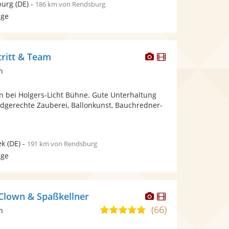
burg
(DE)
-
186 km von Rendsburg
age
Dieser
Dieser
ritt & Team
Künstler
Künstler
n
stellt
stellt
Fotos
Videos
n bei Holgers-Licht Bühne. Gute Unterhaltung
bereit.
bereit.
indgerechte Zauberei, Ballonkunst, Bauchredner-
ek
(DE)
-
191 km von Rendsburg
age
Dieser
Dieser
 Clown & Spaßkellner
Künstler
Künstler
(66)
5,0
n
stellt
stellt
von