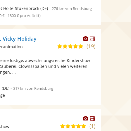
ß Holte-Stukenbrock
(DE)
-
276 km von Rendsburg
0 € - 1800 € pro Auftritt)
Dieser
Dieser
 Vicky Holiday
Künstler
Künstler
(19)
4,9
eranimation
stellt
stellt
von
Fotos
Videos
t eine lustige, abwechslungsreiche Kindershow
5
bereit.
bereit.
 Zauberei, Clownsspäßen und vielen weiteren
Sternen
ngen. ...
n
(DE)
-
317 km von Rendsburg
age
Dieser
Dieser
Künstler
Künstler
(1)
5,0
tshow
stellt
stellt