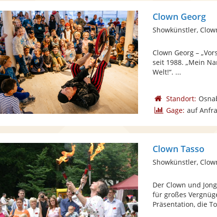
Clown Georg
Showkünstler, Clow
Clown Georg – „Vors
seit 1988. „Mein N
Welt!“. ...
Standort:
Osna
Gage:
auf Anfr
Clown Tasso
Showkünstler, Clow
Der Clown und Jong
für großes Vergnüge
Präsentation, die Tol