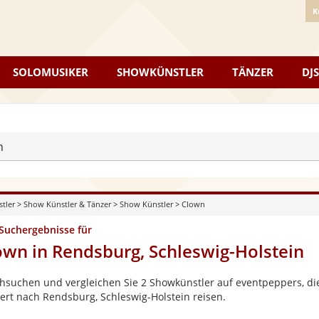
K
SOLOMUSIKER
SHOWKÜNSTLER
TÄNZER
DJS
n
stler
>
Show Künstler & Tänzer
>
Show Künstler
>
Clown
 Suchergebnisse für
own in Rendsburg, Schleswig-Holstein
hsuchen und vergleichen Sie 2 Showkünstler auf eventpeppers, die
ert nach Rendsburg, Schleswig-Holstein reisen.