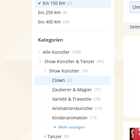
bis 150 km
(2)
Umk
bis 250 km
(8)
bis 400 km
(26)
Seite
Kategorien
Alle Künstler
(358)
Show Künstler & Tänzer
(84)
Show Künstler
(76)
Clown
(2)
Zauberer & Magier
(31)
Varieté & Travestie
(28)
Animationskünstler
(19)
Kinderanimation
(15)
Mehr anzeigen
Tänzer
(9)