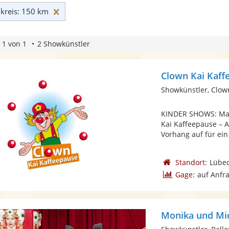
Umkreis: 150 km zurücksetzen
reis: 150 km
 1 von 1
2 Showkünstler
Clown Kai Kaff
Showkünstler, Clow
KINDER SHOWS: Man
Kai Kaffeepause – 
Vorhang auf für ein
Standort:
Lübe
Gage:
auf Anfr
Monika und Mic