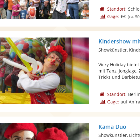
Standort:
Schlo
Gage:
€€
(ca. 50
Kindershow mit
Showkünstler, Kind
Vicky Holiday biete
mit Tanz, Jonglage,
Tricks und Darbietu
Standort:
Berli
Gage:
auf Anfr
Kama Duo
Showkünstler, Lich