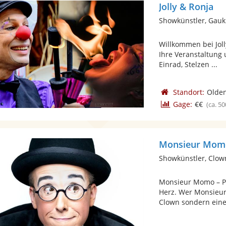
Jolly & Ronja
Showkünstler, Gauk
Willkommen bei Jol
Ihre Veranstaltung 
Einrad, Stelzen ...
Standort:
Olden
Gage:
€€
(ca. 50
Monsieur Mom
Showkünstler, Clow
Monsieur Momo – Po
Herz. Wer Monsieur
Clown sondern eine