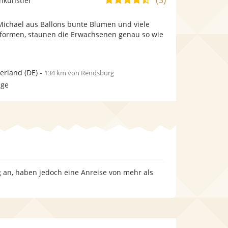
nkünstler
stellt
stellt
von
Fotos
Videos
chael aus Ballons bunte Blumen und viele
5
bereit.
bereit.
 formen, staunen die Erwachsenen genau so wie
Sternen
erland
(DE)
-
134 km von Rendsburg
age
g an, haben jedoch eine Anreise von mehr als