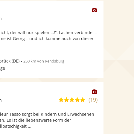
Dieser
Künstler
n
stellt
Fotos
icht, der will nur spielen …!“. Lachen verbindet –
bereit.
ame ist Georg – und ich komme auch von dieser
brück
(DE)
-
250 km von Rendsburg
age
Dieser
Künstler
(19)
4,9
n
stellt
von
Fotos
leur Tasso sorgt bei Kindern und Erwachsenen
5
bereit.
n. Es ist die liebenswerte Form der
Sternen
lpatschigkeit ...