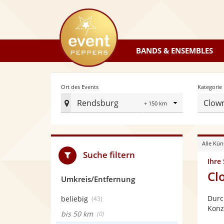
eventpeppers
BANDS & ENSEMBLES
Radius
Ort des Events
Kategorie
Rendsburg
Clow
Ort
des
Events
Alle Kün
festlegen
Suche filtern
Ihre
Cl
Umkreis/Entfernung
Durc
beliebig
(43)
Konz
bis 50 km
(0)