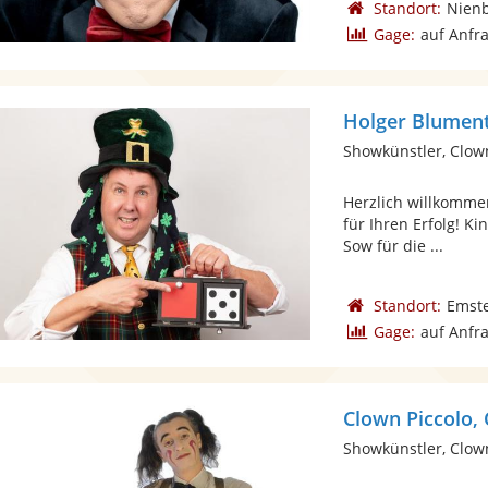
Standort:
Nien
Gage:
auf Anfr
Holger Blument
Showkünstler, Clow
Herzlich willkomme
für Ihren Erfolg! K
Sow für die ...
Standort:
Emst
Gage:
auf Anfr
Clown Piccolo,
Showkünstler, Clow