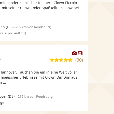
Fotos
Videos
omime oder komischer Kellner - Clown Piccolo
5
bereit.
bereit.
t mit seiner Clown- oder Spaßkellner-Show bei
Sternen
sen
(DE)
-
209 km von Rendsburg
 500 € pro Auftritt)
Dieser
Dieser
Künstler
Künstler
(30)
4,9
n
stellt
stellt
von
Fotos
Videos
annover. Tauchen Sie ein in eine Welt voller
5
bereit.
bereit.
 magischer Erlebnisse mit Clown DimDim aus
Sternen
 ...
over
(DE)
-
215 km von Rendsburg
age